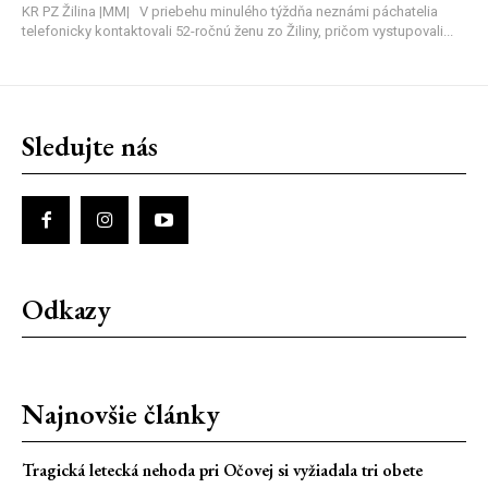
KR PZ Žilina |MM| V priebehu minulého týždňa neznámi páchatelia
telefonicky kontaktovali 52-ročnú ženu zo Žiliny, pričom vystupovali...
Sledujte nás
Odkazy
Najnovšie články
Tragická letecká nehoda pri Očovej si vyžiadala tri obete