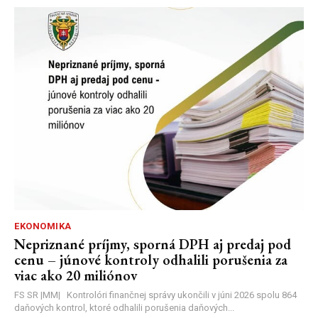
EKONOMIKA
Nepriznané príjmy, sporná DPH aj predaj pod
cenu – júnové kontroly odhalili porušenia za
viac ako 20 miliónov
FS SR |MM| Kontrolóri finančnej správy ukončili v júni 2026 spolu 864
daňových kontrol, ktoré odhalili porušenia daňových...