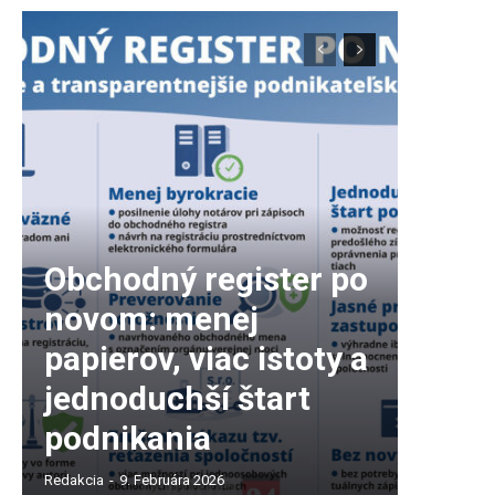
Obchodný register po
novom: menej
papierov, viac istoty a
jednoduchší štart
podnikania
Redakcia
-
9. Februára 2026