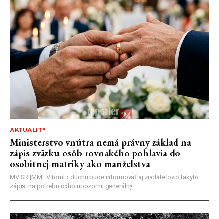
AKTUALITY
Ministerstvo vnútra nemá právny základ na
zápis zväzku osôb rovnakého pohlavia do
osobitnej matriky ako manželstva
MV SR |MM| V tomto duchu bude informovať aj žiadateľov o takýto
zápis, na potrebu čoho upozornil generálny...