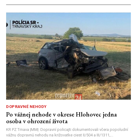
DOPRAVNÉ NEHODY
Po vážnej nehode v okrese Hlohovec jedna
osoba v ohrození života
KR PZ Trnava |MM| Dopravní policajti dokumentovali včera popoludní
vážnu dopravnú nehodu na križovatke ciest II/504 a III/1311,...