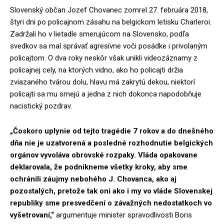
Slovenský občan Jozef Chovanec zomrel 27. februára 2018,
štyri dni po policajnom zásahu na belgickom letisku Charleroi.
Zadržali ho v lietadle smerujúcom na Slovensko, podľa
svedkov sa mal správať agresívne voči posádke i privolaným
policajtom. O dva roky neskôr však unikli videozáznamy z
policajnej cely, na ktorých vidno, ako ho policajti držia
zviazaného tvárou dolu, hlavu má zakrytú dekou, niektorí
policajti sa mu smejú a jedna z nich dokonca napodobňuje
nacistický pozdrav.
„Čoskoro uplynie od tejto tragédie 7 rokov a do dnešného
dňa nie je uzatvorená a posledné rozhodnutie belgických
orgánov vyvoláva obrovské rozpaky. Vláda opakovane
deklarovala, že podnikneme všetky kroky, aby sme
ochránili záujmy nebohého J. Chovanca, ako aj
pozostalých, pretože tak oni ako i my vo vláde Slovenskej
republiky sme presvedčení o závažných nedostatkoch vo
vyšetrovaní,“
argumentuje minister spravodlivosti Boris