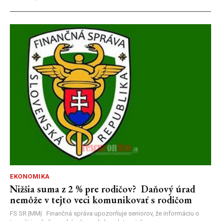
EKONOMIKA
Nižšia suma z 2 % pre rodičov? Daňový úrad
nemôže v tejto veci komunikovať s rodičom
FS SR |MM| Finančná správa upozorňuje seniorov, že informáciu o