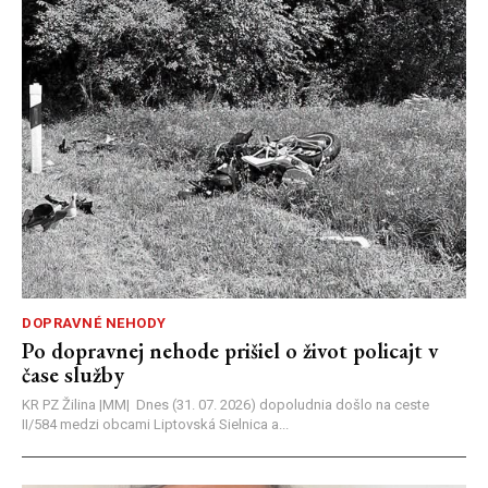
DOPRAVNÉ NEHODY
Po dopravnej nehode prišiel o život policajt v
čase služby
KR PZ Žilina |MM| Dnes (31. 07. 2026) dopoludnia došlo na ceste
II/584 medzi obcami Liptovská Sielnica a...