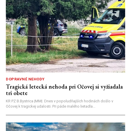
DOPRAVNÉ NEHODY
Tragická letecká nehoda pri Očovej si vyžiadala
tri obete
KR PZ B.Bystrica |MM| Dnes v popoludňajších hodinách došlo v
Očovej k tragickej udalosti. Pri páde malého lietadla...