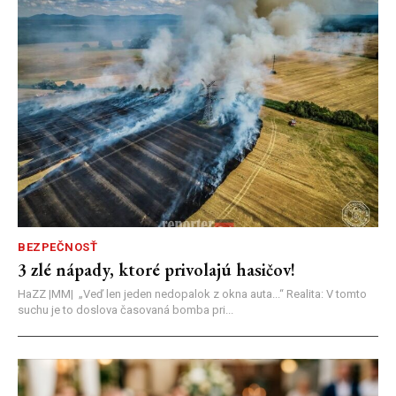
BEZPEČNOSŤ
3 zlé nápady, ktoré privolajú hasičov!
HaZZ |MM| ​„Veď len jeden nedopalok z okna auta...“ ​Realita: V tomto
suchu je to doslova časovaná bomba pri...