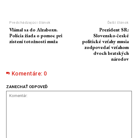
Predchádzajúci článok
Ďalší článok
Vlámal sa do Alzaboxu.
Prezident SR:
Polícia žiada o pomoc pri
Slovensko-české
zistení totožnosti muža
politické vzťahy musia
zodpovedať vzťahom
dvoch bratských
národov
Komentáre:
0
ZANECHAŤ ODPOVEĎ