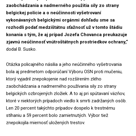
zaobchádzania a nadmerného použitia sily zo strany
belgickej polície a o neúčinnosti vyšetrovaní
vykonávaných belgickými orgánmi dohľadu sme sa
rozhodli podať medzištátnu sťažnosť už v tomto štádiu
konania s tým, že aj prípad Jozefa Chovanca preukazuje
zjavnú neúčinnosť vnútroštátnych prostriedkov ochrany,“
dodal B. Susko.
Otázka policajného násilia a jeho neúčinného vyšetrovania
bola aj predmetom odporúčaní Výboru OSN proti mučeniu,
ktorý vyjadril znepokojenie nad rozšírením zlého
zaobchádzania a nadmerného používania sily zo strany
belgických ozbrojených zložiek. A to aj pri spútavaní väzňov,
ktoré v niektorých prípadoch viedlo k smrti zadržaných osôb.
Len 20 percent takýchto prípadov dospelo k trestnému
stíhaniu a 59 percent bolo zamietnutých. Výbor tiež
znepokojila miernosť uložených trestov.