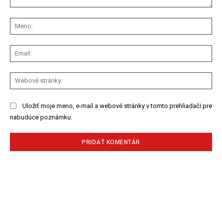
Komentár:
Me
Ema
We
str
Uložiť moje meno, e-mail a webové stránky v tomto prehliadači pre
nabudúce poznámku.