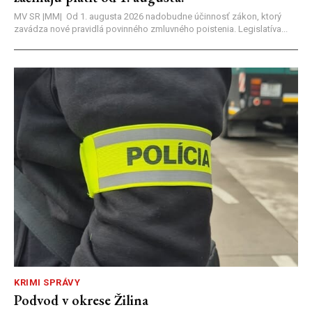
MV SR |MM| Od 1. augusta 2026 nadobudne účinnosť zákon, ktorý
zavádza nové pravidlá povinného zmluvného poistenia. Legislatíva...
KRIMI SPRÁVY
Podvod v okrese Žilina