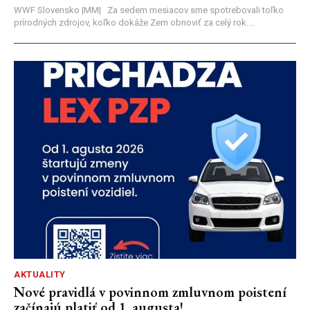
WWF Slovensko |MM| Za sedem mesiacov sme spotrebovali toľko
prírodných zdrojov, koľko dokáže Zem obnoviť za celý rok....
AKTUALITY
Nové pravidlá v povinnom zmluvnom poistení
začínajú platiť od 1. augusta!