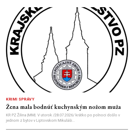
KRIMI SPRÁVY
Žena mala bodnúť kuchynským nožom muža
KR PZ Žilina |MM| V utorok /28.07.2026/ krátko po polnoci došlo v
jednom z bytov v Liptovskom Mikuláši...