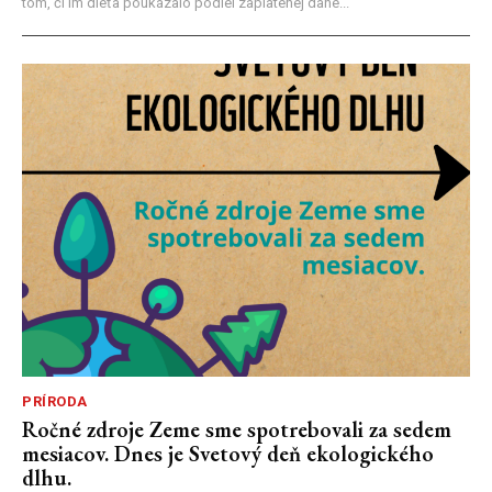
tom, či im dieťa poukázalo podiel zaplatenej dane...
PRÍRODA
Ročné zdroje Zeme sme spotrebovali za sedem
mesiacov. Dnes je Svetový deň ekologického
dlhu.