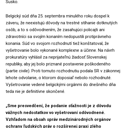
Susko.
Belgický súd dňa 25. septembra minulého roku dospel k
záveru, že neexistujú dôvody na trestné stíhanie dotknutých
osôb, a to s odôvodnením, že zasahujúci policajti ani
zdravotníci sa svojím konaním nedopustili protiprávneho
konania. Súd vo svojom rozhodnutí tiež konštatoval, že
vyšetrovanie bolo vykonané komplexne a účinne. Na návrh
prokuratúry vyhlásil za neprijateľnú žiadosť Slovenskej
republiky, aby jej bolo priznané postavenie poškodeného
(partie civile). Proti tomuto rozhodnutiu podala SR v zákonnej
lehote odvolanie, o ktorom doposiaľ nebolo rozhodnuté.
Vyšetrovanie vedené belgickými orgánmi do dnešného dňa
teda nie je definitívne skončené.
„Sme presvedčení, že podanie sťažnosti je z dôvodu
vážnych nedostatkov vo vyšetrovaní odôvodnené.
Vzhľadom na obsah správ medzinárodných orgánov
ochrany ľudských práv o rozšírenej praxi zlého