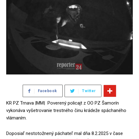
Facebook
Twitter
KR PZ Trnava |MM| Poverený policajt z OO PZ Šamorín
vykonáva vyšetrovanie trestného činu krádeže spáchaného
vlámaním.
Doposiaľ nestotožnený páchateľ mal dňa 8.2.2025 v čase