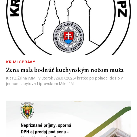
KRIMI SPRÁVY
Žena mala bodnúť kuchynským nožom muža
KR PZ Žilina |MM| V utorok /28.07.2026/ krátko po polnoci došlo v
jednom z bytov v Liptovskom Mikuláši...