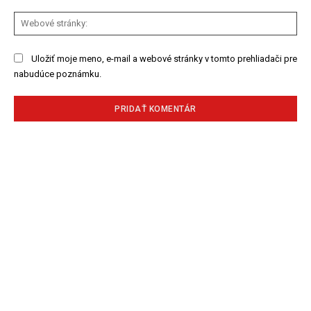
We
str
Uložiť moje meno, e-mail a webové stránky v tomto prehliadači pre
nabudúce poznámku.