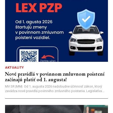
AKTUALITY
Nové pravidlá v povinnom zmluvnom poistení
začínajú platiť od 1. augusta!
MV SR |MM| Od 1. augusta 2026 nadobudne účinnosť zákon, ktorý
zavádza nové pravidlá povinného zmluvného poistenia. Legislatíva...