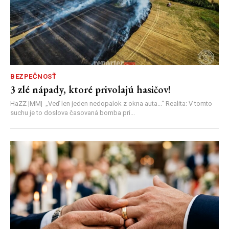
BEZPEČNOSŤ
3 zlé nápady, ktoré privolajú hasičov!
HaZZ |MM| ​„Veď len jeden nedopalok z okna auta...“ ​Realita: V tomto
suchu je to doslova časovaná bomba pri...