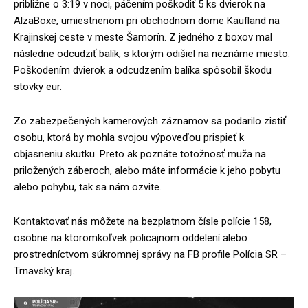
približne o 3:19 v noci, páčením poškodiť 5 ks dvierok na
AlzaBoxe, umiestnenom pri obchodnom dome Kaufland na
Krajinskej ceste v meste Šamorín. Z jedného z boxov mal
následne odcudziť balík, s ktorým odišiel na neznáme miesto.
Poškodením dvierok a odcudzením balíka spôsobil škodu
stovky eur.
Zo zabezpečených kamerových záznamov sa podarilo zistiť
osobu, ktorá by mohla svojou výpoveďou prispieť k
objasneniu skutku. Preto ak poznáte totožnosť muža na
priložených záberoch, alebo máte informácie k jeho pobytu
alebo pohybu, tak sa nám ozvite.
Kontaktovať nás môžete na bezplatnom čísle polície 158,
osobne na ktoromkoľvek policajnom oddelení alebo
prostredníctvom súkromnej správy na FB profile Polícia SR –
Trnavský kraj.