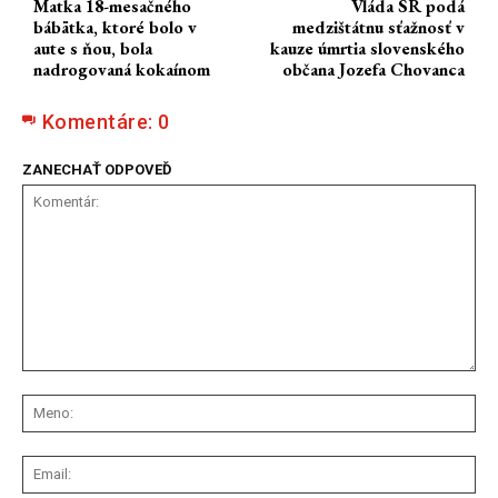
Matka 18-mesačného
Vláda SR podá
bábätka, ktoré bolo v
medzištátnu sťažnosť v
aute s ňou, bola
kauze úmrtia slovenského
nadrogovaná kokaínom
občana Jozefa Chovanca
Komentáre:
0
ZANECHAŤ ODPOVEĎ
Komentár:
Me
Ema