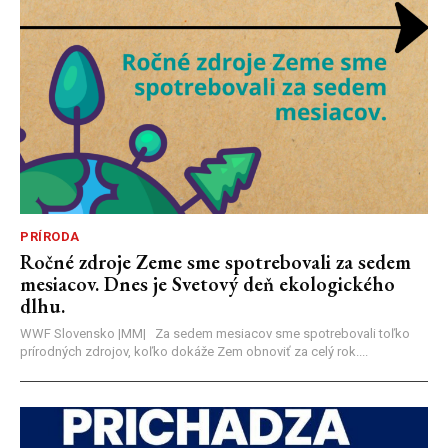
PRÍRODA
Ročné zdroje Zeme sme spotrebovali za sedem
mesiacov. Dnes je Svetový deň ekologického
dlhu.
WWF Slovensko |MM| Za sedem mesiacov sme spotrebovali toľko
prírodných zdrojov, koľko dokáže Zem obnoviť za celý rok....