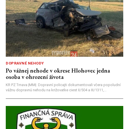
DOPRAVNÉ NEHODY
Po vážnej nehode v okrese Hlohovec jedna
osoba v ohrození života
KR PZ Trnava |MM| Dopravní policajti dokumentovali včera popoludní
vážnu dopravnú nehodu na križovatke ciest II/504 a III/1311,...