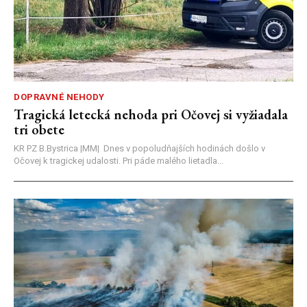
DOPRAVNÉ NEHODY
Tragická letecká nehoda pri Očovej si vyžiadala
tri obete
KR PZ B.Bystrica |MM| Dnes v popoludňajších hodinách došlo v
Očovej k tragickej udalosti. Pri páde malého lietadla...