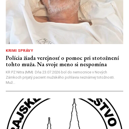
KRIMI SPRÁVY
Polícia žiada verejnosť o pomoc pri stotožnení
tohto muža. Na svoje meno si nespomína
KR PZ Nitra |MM| Dňa 23.07.2026 bol do nemocnice v Nových
Zámkoch prijatý pacient mužského pohlavia neznámej totožnosti.
Muž...