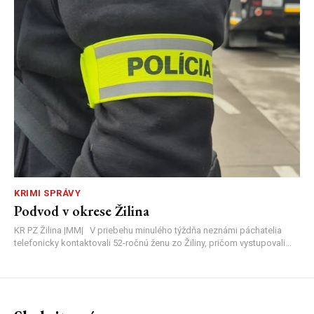
KRIMI SPRÁVY
Podvod v okrese Žilina
KR PZ Žilina |MM| V priebehu minulého týždňa neznámi páchatelia
telefonicky kontaktovali 52-ročnú ženu zo Žiliny, pričom vystupovali...