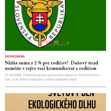
EKONOMIKA
Nižšia suma z 2 % pre rodičov? Daňový úrad
nemôže v tejto veci komunikovať s rodičom
FS SR |MM| Finančná správa upozorňuje seniorov, že informáciu o
tom, či im dieťa poukázalo podiel zaplatenej dane...