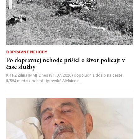
DOPRAVNÉ NEHODY
Po dopravnej nehode prišiel o život policajt v
čase služby
KR PZ Žilina |MM| Dnes (31. 07. 2026) dopoludnia došlo na ceste
II/584 medzi obcami Liptovská Sielnica a...