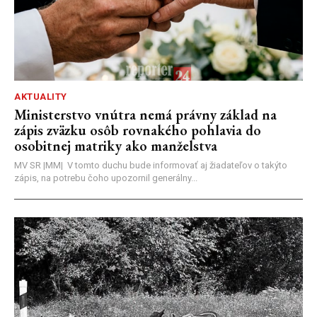
AKTUALITY
Ministerstvo vnútra nemá právny základ na
zápis zväzku osôb rovnakého pohlavia do
osobitnej matriky ako manželstva
MV SR |MM| V tomto duchu bude informovať aj žiadateľov o takýto
zápis, na potrebu čoho upozornil generálny...