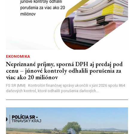
EKONOMIKA
Nepriznané príjmy, sporná DPH aj predaj pod
cenu – júnové kontroly odhalili porušenia za
viac ako 20 miliónov
FS SR |MM| Kontrolóri finančnej správy ukončili v júni 2026 spolu 864
daňových kontrol, ktoré odhalili porušenia daňových...