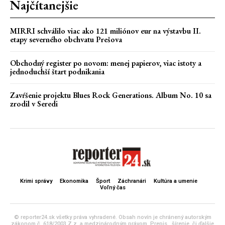
Najčítanejšie
MIRRI schválilo viac ako 121 miliónov eur na výstavbu II.
etapy severného obchvatu Prešova
Obchodný register po novom: menej papierov, viac istoty a
jednoduchší štart podnikania
Zavŕšenie projektu Blues Rock Generations. Album No. 10 sa
zrodil v Seredi
Krimi správy
Ekonomika
Šport
Záchranári
Kultúra a umenie
Voľný čas
© reporter24.sk všetky práva vyhradené. Obsah novín je chránený autorským
zákonom č. 618/2003 Z.z. a medzinárodným právom. Prepis , šírenie, či ďalšie