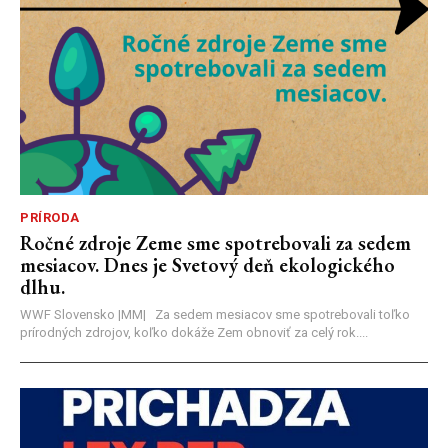
PRÍRODA
Ročné zdroje Zeme sme spotrebovali za sedem
mesiacov. Dnes je Svetový deň ekologického
dlhu.
WWF Slovensko |MM| Za sedem mesiacov sme spotrebovali toľko
prírodných zdrojov, koľko dokáže Zem obnoviť za celý rok....