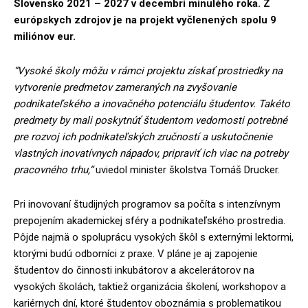
Slovensko 2021 – 2027 v decembri minulého roka. Z
európskych zdrojov je na projekt vyčlenených spolu 9
miliónov eur.
“Vysoké školy môžu v rámci projektu získať prostriedky na
vytvorenie predmetov zameraných na zvyšovanie
podnikateľského a inovačného potenciálu študentov. Takéto
predmety by mali poskytnúť študentom vedomosti potrebné
pre rozvoj ich podnikateľských zručností a uskutočnenie
vlastných inovatívnych nápadov, pripraviť ich viac na potreby
pracovného trhu,“
uviedol minister školstva Tomáš Drucker.
Pri inovovaní študijných programov sa počíta s intenzívnym
prepojením akademickej sféry a podnikateľského prostredia.
Pôjde najmä o spoluprácu vysokých škôl s externými lektormi,
ktorými budú odborníci z praxe. V pláne je aj zapojenie
študentov do činnosti inkubátorov a akcelerátorov na
vysokých školách, taktiež organizácia školení, workshopov a
kariérnych dní, ktoré študentov oboznámia s problematikou