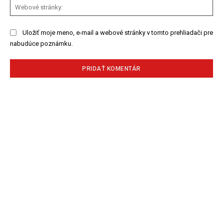
We
str
Uložiť moje meno, e-mail a webové stránky v tomto prehliadači pre
nabudúce poznámku.