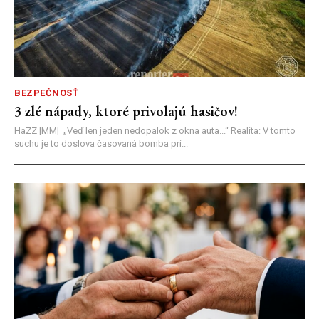
BEZPEČNOSŤ
3 zlé nápady, ktoré privolajú hasičov!
HaZZ |MM| ​„Veď len jeden nedopalok z okna auta...“ ​Realita: V tomto
suchu je to doslova časovaná bomba pri...