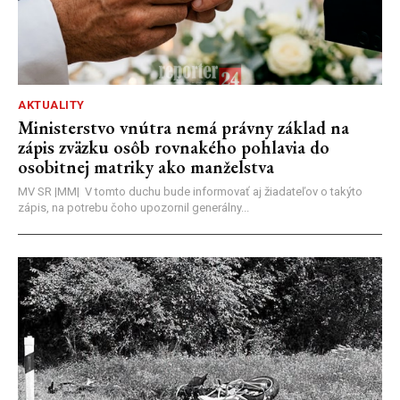
AKTUALITY
Ministerstvo vnútra nemá právny základ na
zápis zväzku osôb rovnakého pohlavia do
osobitnej matriky ako manželstva
MV SR |MM| V tomto duchu bude informovať aj žiadateľov o takýto
zápis, na potrebu čoho upozornil generálny...