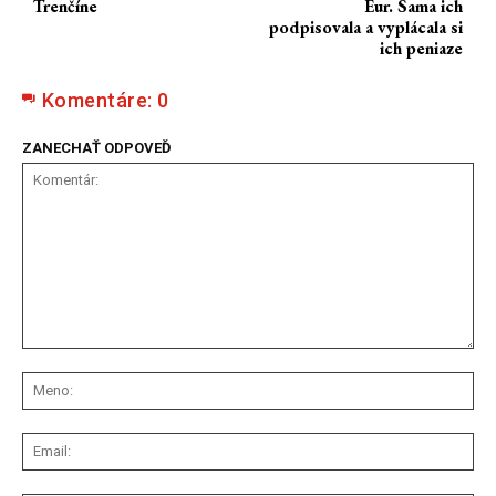
Trenčíne
Eur. Sama ich
podpisovala a vyplácala si
ich peniaze
Komentáre:
0
ZANECHAŤ ODPOVEĎ
Komentár:
Me
Ema