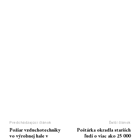
Predchádzajúci článok
Ďalší článok
Požiar vzduchotechniky
Poštárka okradla starších
vo výrobnej hale v
ľudí o viac ako 25 000