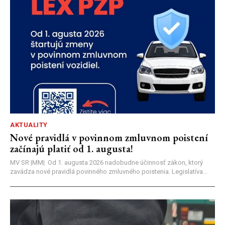
AKTUALITY
Nové pravidlá v povinnom zmluvnom poistení
začínajú platiť od 1. augusta!
MV SR |MM| Od 1. augusta 2026 nadobudne účinnosť zákon, ktorý
zavádza nové pravidlá povinného zmluvného poistenia. Legislatíva...