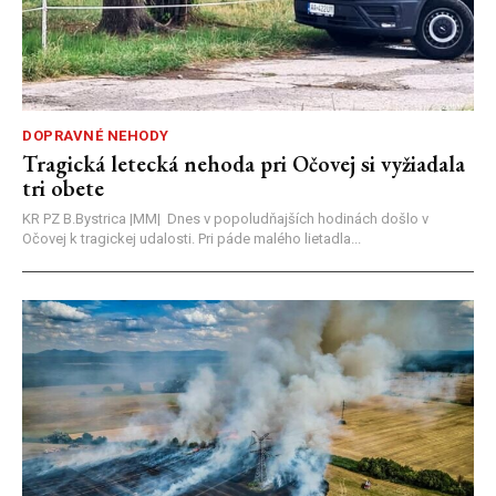
DOPRAVNÉ NEHODY
Tragická letecká nehoda pri Očovej si vyžiadala
tri obete
KR PZ B.Bystrica |MM| Dnes v popoludňajších hodinách došlo v
Očovej k tragickej udalosti. Pri páde malého lietadla...