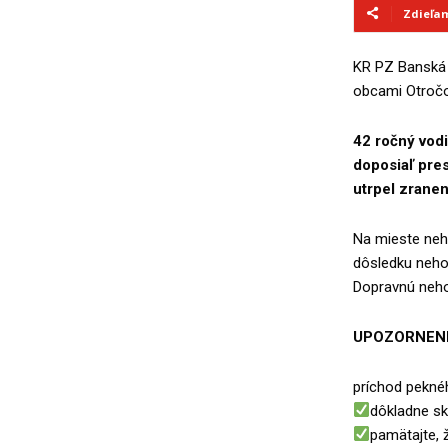
Zdieľa
KR PZ Banská 
obcami Otročo
42 ročný vodi
doposiaľ pres
utrpel zranen
Na mieste neho
dôsledku neho
Dopravnú neho
UPOZORNENI
príchod pekné
dôkladne sk
pamätajte, 