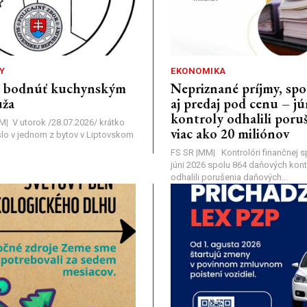
Y
EKONOMIKA
a bodnúť kuchynským
Nepriznané príjmy, s
ža
aj predaj pod cenu – j
kontroly odhalili poruš
MM| V utorok /28.07.2026/ krátko
viac ako 20 miliónov
lo v jednom z bytov v Liptovskom
FS SR |MM| Kontrolóri finančnej sp
júni 2026 spolu 864 daňových kontr
odhalili porušenia daňových...