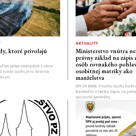
Ť
AKTUALITY
dy, ktoré privolajú
Ministerstvo vnútra n
právny základ na zápis 
osôb rovnakého pohlav
ď len jeden nedopalok z okna
osobitnej matriky ako
a: V tomto suchu je to doslova
manželstva
 pri...
MV SR |MM| V tomto duchu bude i
žiadateľov o takýto zápis, na pot
upozornil generálny...