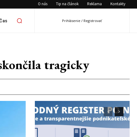
O nás
Tip na článok
Reklama
Kontakty
 Čas
Prihlásenie / Registrovať
končila tragicky