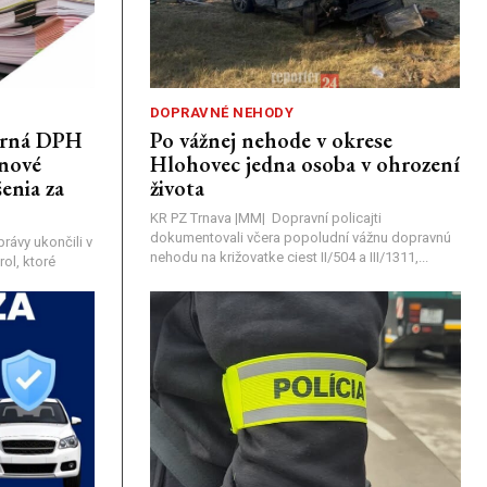
DOPRAVNÉ NEHODY
porná DPH
Po vážnej nehode v okrese
únové
Hlohovec jedna osoba v ohrození
enia za
života
KR PZ Trnava |MM| Dopravní policajti
dokumentovali včera popoludní vážnu dopravnú
rávy ukončili v
nehodu na križovatke ciest II/504 a III/1311,...
ol, ktoré