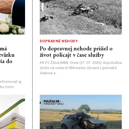
DOPRAVNÉ NEHODY
emá
Po dopravnej nehode prišiel o
zväzku
život policajt v čase služby
ia do
KR PZ Žilina |MM| Dnes (31. 07. 2026) dopoludnia
došlo na ceste II/584 medzi obcami Liptovská
Sielnica a...
nformovať aj
rebu čoho