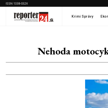
ISSN 1338-032X
Krimi Správy
Eko
Nehoda motocykl