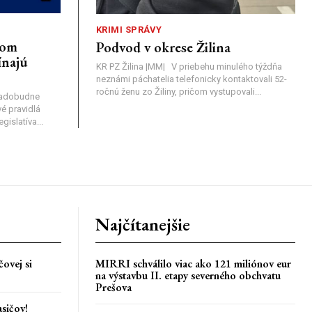
KRIMI SPRÁVY
nom
Podvod v okrese Žilina
ínajú
KR PZ Žilina |MM| V priebehu minulého týždňa
neznámi páchatelia telefonicky kontaktovali 52-
ročnú ženu zo Žiliny, pričom vystupovali...
nadobudne
é pravidlá
islatíva...
Najčítanejšie
ovej si
MIRRI schválilo viac ako 121 miliónov eur
na výstavbu II. etapy severného obchvatu
Prešova
asičov!