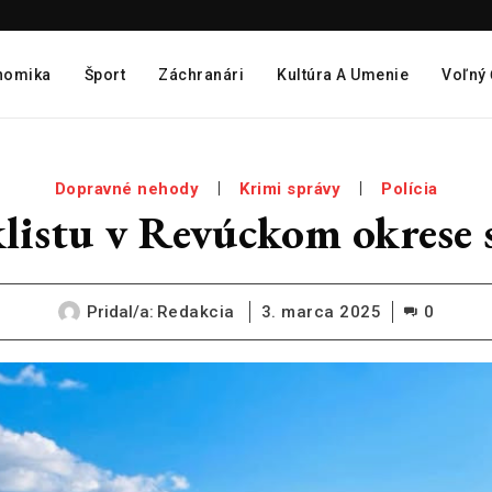
nomika
Šport
Záchranári
Kultúra A Umenie
Voľný
Dopravné nehody
Krimi správy
Polícia
istu v Revúckom okrese s
Pridal/a:
Redakcia
3. marca 2025
0