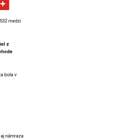
/532 medzi
el z
nehode
a bola v
e aj námraza