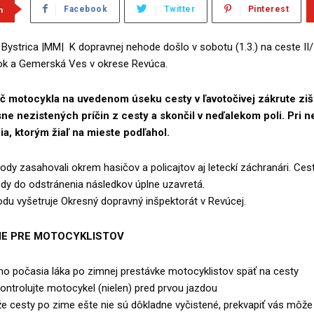
m
Facebook
Twitter
Pinterest
Bystrica |MM| K dopravnej nehode došlo v sobotu (1.3.) na ceste II
k a Gemerská Ves v okrese Revúca.
č motocykla na uvedenom úseku cesty v ľavotočivej zákrute ziši
ne nezistených príčin z cesty a skončil v neďalekom poli. Pri 
ia, ktorým žiaľ na mieste podľahol.
dy zasahovali okrem hasičov a policajtov aj leteckí záchranári. Cest
dy do odstránenia následkov úplne uzavretá.
du vyšetruje Okresný dopravný inšpektorát v Revúcej.
E PRE MOTOCYKLISTOV
ho počasia láka po zimnej prestávke motocyklistov späť na cesty
ontrolujte motocykel (nielen) pred prvou jazdou
že cesty po zime ešte nie sú dôkladne vyčistené, prekvapiť vás môž