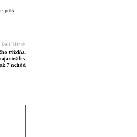
 príliš
Ďalší článok
ého týždňa.
ja riešili v
tok 7 nehôd