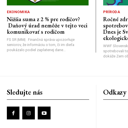
EKONOMIKA
PRÍRODA
Nižšia suma z 2 % pre rodičov?
Ročné zdr
Daňový úrad nemôže v tejto veci
spotrebova
komunikovať s rodičom
Dnes je S
ekologick
FS SR |MM| Finančná správa upozorňuje
seniorov, že informáciu o tom, či im dieťa
WWF Slovensk
poukázalo podiel zaplatenej dane...
spotrebovali t
dokáže Zem obno
Sledujte nás
Odkazy