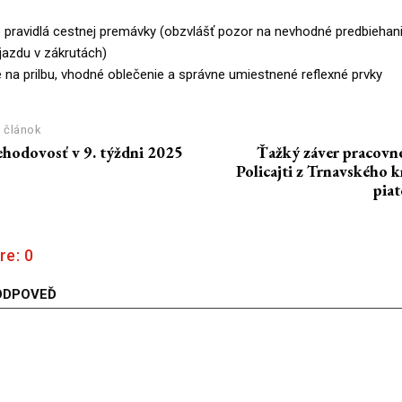
e pravidlá cestnej premávky (obzvlášť pozor na nevhodné predbiehanie,
 jazdu v zákrutách)
 na prilbu, vhodné oblečenie a správne umiestnené reflexné prvky
 článok
hodovosť v 9. týždni 2025
Ťažký záver pracovn
Policajti z Trnavského kra
pia
re:
0
ODPOVEĎ