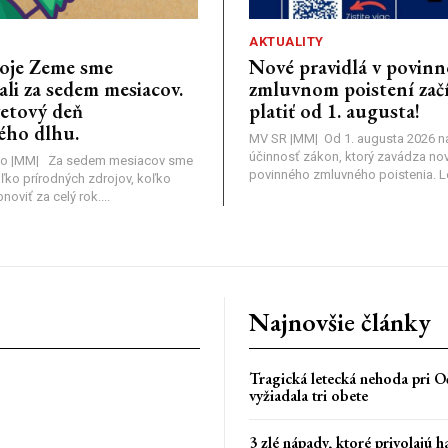
AKTUALITY
oje Zeme sme
Nové pravidlá v povin
li za sedem mesiacov.
zmluvnom poistení zač
vetový deň
platiť od 1. augusta!
ého dlhu.
MV SR |MM| Od 1. augusta 2026 
účinnosť zákon, ktorý zavádza nov
o |MM| Za sedem mesiacov sme
povinného zmluvného poistenia. Leg
oľko prírodných zdrojov, koľko
viť za celý rok....
Najnovšie články
Tragická letecká nehoda pri Oč
vyžiadala tri obete
3 zlé nápady, ktoré privolajú h