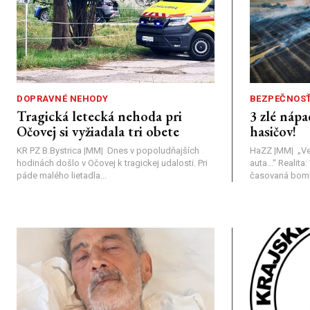
DOPRAVNÉ NEHODY
BEZPEČNOS
Tragická letecká nehoda pri
3 zlé nápa
Očovej si vyžiadala tri obete
hasičov!
KR PZ B.Bystrica |MM| Dnes v popoludňajších
HaZZ |MM| ​„Ve
hodinách došlo v Očovej k tragickej udalosti. Pri
auta...“ ​Realit
páde malého lietadla...
časovaná bomba