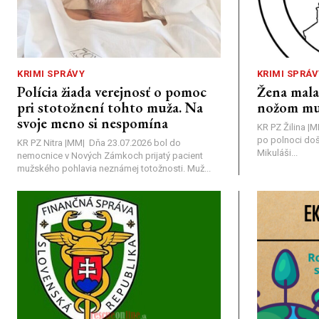
KRIMI SPRÁVY
KRIMI SPRÁV
Polícia žiada verejnosť o pomoc
Žena mal
pri stotožnení tohto muža. Na
nožom mu
svoje meno si nespomína
KR PZ Žilina |
po polnoci doš
KR PZ Nitra |MM| Dňa 23.07.2026 bol do
Mikuláši...
nemocnice v Nových Zámkoch prijatý pacient
mužského pohlavia neznámej totožnosti. Muž...