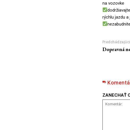
na vozovke
dodržiavajt
rýchlu jazdu a
nezabudnite
Predchádzajúci
Dopravná ne
Komentá
ZANECHAŤ 