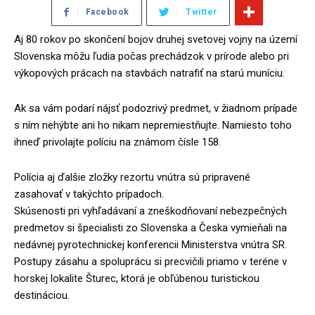
Facebook
Twitter
Aj 80 rokov po skončení bojov druhej svetovej vojny na území
Slovenska môžu ľudia počas prechádzok v prírode alebo pri
výkopových prácach na stavbách natrafiť na starú muníciu.
Ak sa vám podarí nájsť podozrivý predmet, v žiadnom prípade
s ním nehýbte ani ho nikam nepremiestňujte. Namiesto toho
ihneď privolajte políciu na známom čísle 158.
Polícia aj ďalšie zložky rezortu vnútra sú pripravené
zasahovať v takýchto prípadoch.
Skúsenosti pri vyhľadávaní a zneškodňovaní nebezpečných
predmetov si špecialisti zo Slovenska a Česka vymieňali na
nedávnej pyrotechnickej konferencii Ministerstva vnútra SR.
Postupy zásahu a spoluprácu si precvičili priamo v teréne v
horskej lokalite Šturec, ktorá je obľúbenou turistickou
destináciou.