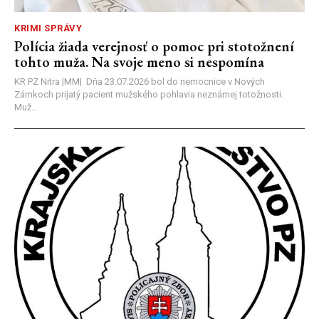
KRIMI SPRÁVY
Polícia žiada verejnosť o pomoc pri stotožnení
tohto muža. Na svoje meno si nespomína
KR PZ Nitra |MM| Dňa 23.07.2026 bol do nemocnice v Nových
Zámkoch prijatý pacient mužského pohlavia neznámej totožnosti.
Muž...