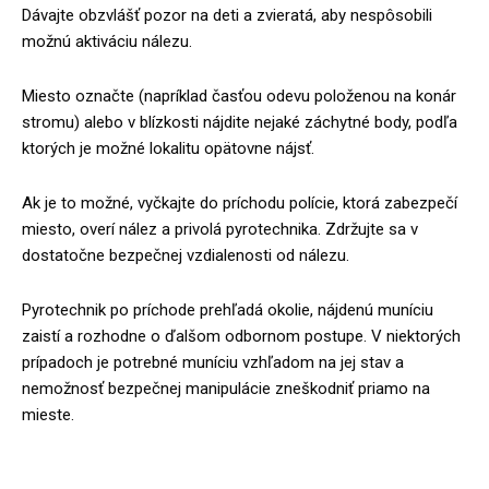
Dávajte obzvlášť pozor na deti a zvieratá, aby nespôsobili
možnú aktiváciu nálezu.
Miesto označte (napríklad časťou odevu položenou na konár
stromu) alebo v blízkosti nájdite nejaké záchytné body, podľa
ktorých je možné lokalitu opätovne nájsť.
Ak je to možné, vyčkajte do príchodu polície, ktorá zabezpečí
miesto, overí nález a privolá pyrotechnika. Zdržujte sa v
dostatočne bezpečnej vzdialenosti od nálezu.
Pyrotechnik po príchode prehľadá okolie, nájdenú muníciu
zaistí a rozhodne o ďalšom odbornom postupe. V niektorých
prípadoch je potrebné muníciu vzhľadom na jej stav a
nemožnosť bezpečnej manipulácie zneškodniť priamo na
mieste.
zdroj: Polícia SR