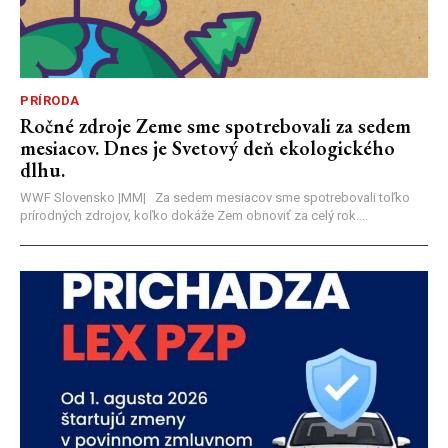
PRÍRODA
Ročné zdroje Zeme sme spotrebovali za sedem
mesiacov. Dnes je Svetový deň ekologického
dlhu.
WWF Slovensko |MM| Za sedem mesiacov sme spotrebovali toľko
prírodných zdrojov, koľko dokáže Zem obnoviť za celý rok....