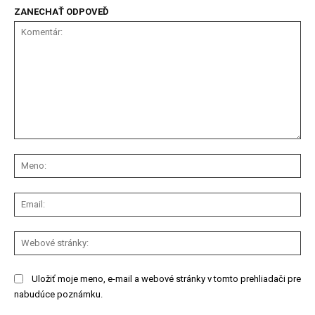
ZANECHAŤ ODPOVEĎ
Komentár:
Me
Ema
We
str
Uložiť moje meno, e-mail a webové stránky v tomto prehliadači pre
nabudúce poznámku.