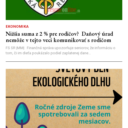
EKONOMIKA
Nižšia suma z 2 % pre rodičov? Daňový úrad
nemôže v tejto veci komunikovať s rodičom
FS SR |MM| Finančná správa upozorňuje seniorov, že informáciu o
tom, či im dieťa poukázalo podiel zaplatenej dane...