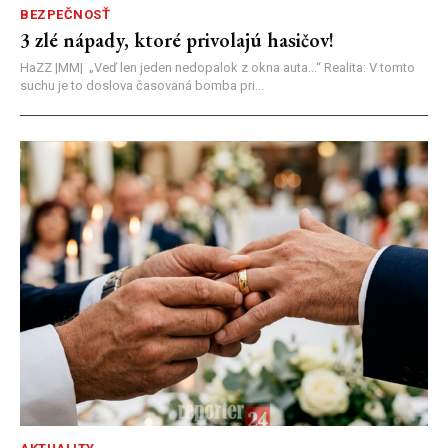
BEZPEČNOSŤ
3 zlé nápady, ktoré privolajú hasičov!
HaZZ |MM| ​„Veď len jeden nedopalok z okna auta...“ ​Realita: V tomto
suchu je to doslova časovaná bomba pri...