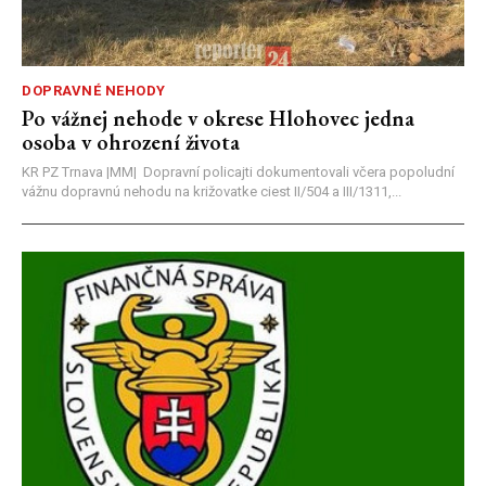
DOPRAVNÉ NEHODY
Po vážnej nehode v okrese Hlohovec jedna
osoba v ohrození života
KR PZ Trnava |MM| Dopravní policajti dokumentovali včera popoludní
vážnu dopravnú nehodu na križovatke ciest II/504 a III/1311,...