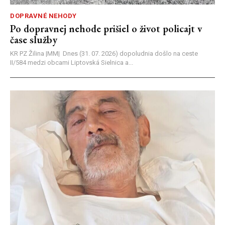
DOPRAVNÉ NEHODY
Po dopravnej nehode prišiel o život policajt v
čase služby
KR PZ Žilina |MM| Dnes (31. 07. 2026) dopoludnia došlo na ceste
II/584 medzi obcami Liptovská Sielnica a...