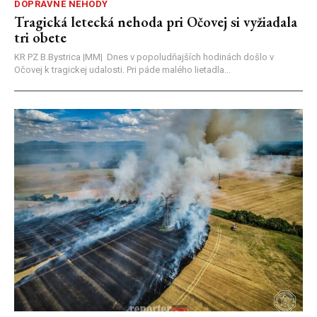
DOPRAVNÉ NEHODY
Tragická letecká nehoda pri Očovej si vyžiadala
tri obete
KR PZ B.Bystrica |MM| Dnes v popoludňajších hodinách došlo v
Očovej k tragickej udalosti. Pri páde malého lietadla...