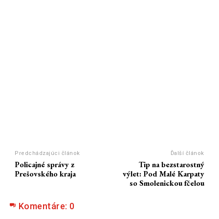
Predchádzajúci článok
Ďalší článok
Policajné správy z
Tip na bezstarostný
Prešovského kraja
výlet: Pod Malé Karpaty
so Smolenickou fčelou
Komentáre:
0