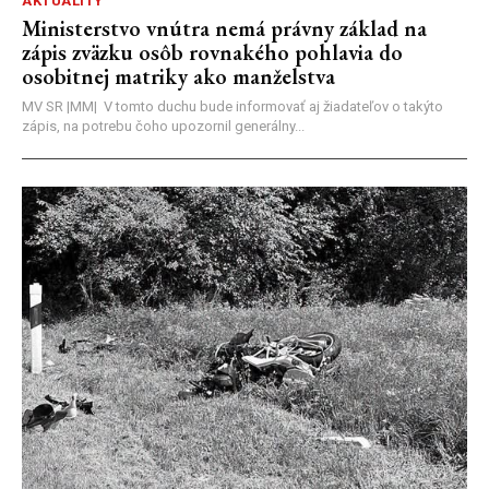
AKTUALITY
Ministerstvo vnútra nemá právny základ na
zápis zväzku osôb rovnakého pohlavia do
osobitnej matriky ako manželstva
MV SR |MM| V tomto duchu bude informovať aj žiadateľov o takýto
zápis, na potrebu čoho upozornil generálny...