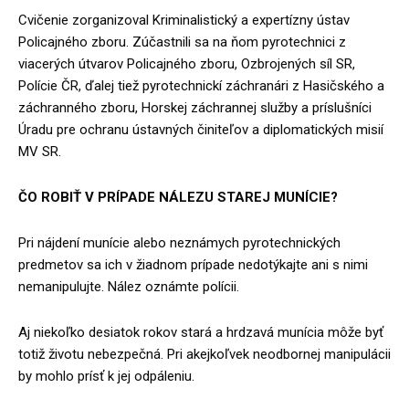
Cvičenie zorganizoval Kriminalistický a expertízny ústav
Policajného zboru. Zúčastnili sa na ňom pyrotechnici z
viacerých útvarov Policajného zboru, Ozbrojených síl SR,
Polície ČR, ďalej tiež pyrotechnickí záchranári z Hasičského a
záchranného zboru, Horskej záchrannej služby a príslušníci
Úradu pre ochranu ústavných činiteľov a diplomatických misií
MV SR.
ČO ROBIŤ V PRÍPADE NÁLEZU STAREJ MUNÍCIE?
Pri nájdení munície alebo neznámych pyrotechnických
predmetov sa ich v žiadnom prípade nedotýkajte ani s nimi
nemanipulujte. Nález oznámte polícii.
Aj niekoľko desiatok rokov stará a hrdzavá munícia môže byť
totiž životu nebezpečná. Pri akejkoľvek neodbornej manipulácii
by mohlo prísť k jej odpáleniu.