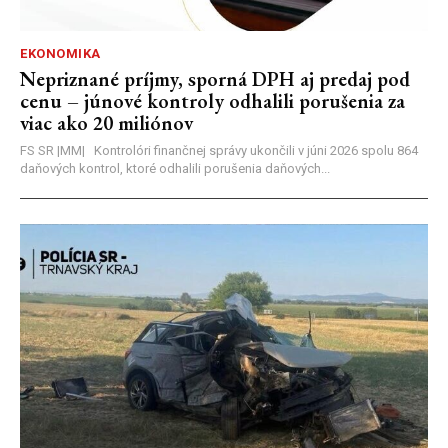
EKONOMIKA
Nepriznané príjmy, sporná DPH aj predaj pod
cenu – júnové kontroly odhalili porušenia za
viac ako 20 miliónov
FS SR |MM| Kontrolóri finančnej správy ukončili v júni 2026 spolu 864
daňových kontrol, ktoré odhalili porušenia daňových...