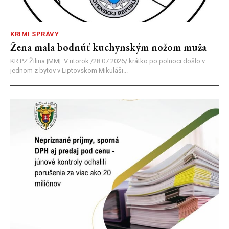
KRIMI SPRÁVY
Žena mala bodnúť kuchynským nožom muža
KR PZ Žilina |MM| V utorok /28.07.2026/ krátko po polnoci došlo v
jednom z bytov v Liptovskom Mikuláši...