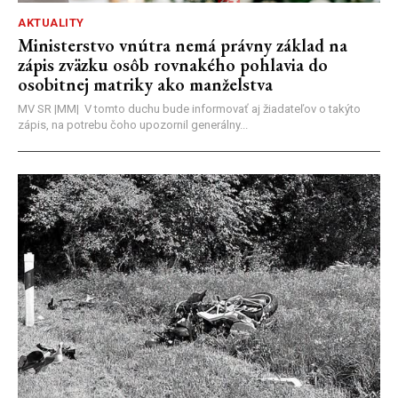
AKTUALITY
Ministerstvo vnútra nemá právny základ na
zápis zväzku osôb rovnakého pohlavia do
osobitnej matriky ako manželstva
MV SR |MM| V tomto duchu bude informovať aj žiadateľov o takýto
zápis, na potrebu čoho upozornil generálny...