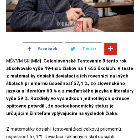
Facebook
Twitter
MŠVVM SR |MM|
Celoslovenské Testovanie 9 tento rok
absolvovalo vyše 49-tisíc žiakov na 1 653 školách. V teste
z matematiky dosiahli deviataci a ich rovesníci na iných
školách priemernú úspešnosť 57,4 %, zo slovenského
jazyka a literatúry 60 % a z maďarského jazyka a literatúry
vyše 59 %.
Rozdiely vo výsledkoch jednotlivých okresov
opätovne potvrdili, že socioekonomický status je
určujúcim činiteľom vplývajúcim na výsledok žiaka.
Z matematiky dosiahli testovaní žiaci celkovú priemernú
úspešnosť 57,4 %. Deviataci základných škôl dosiahli