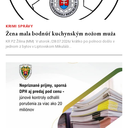
KRIMI SPRÁVY
Žena mala bodnúť kuchynským nožom muža
KR PZ Žilina |MM| V utorok /28.07.2026/ krátko po polnoci došlo v
jednom z bytov v Liptovskom Mikuláši...