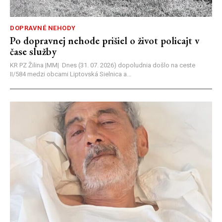
DOPRAVNÉ NEHODY
Po dopravnej nehode prišiel o život policajt v
čase služby
KR PZ Žilina |MM| Dnes (31. 07. 2026) dopoludnia došlo na ceste
II/584 medzi obcami Liptovská Sielnica a...