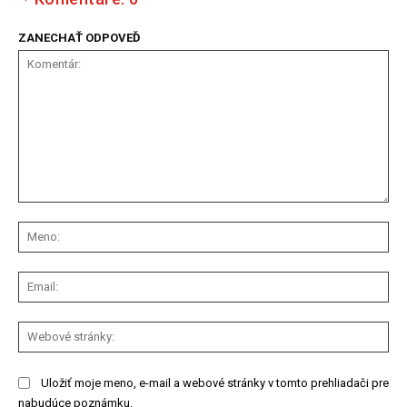
ZANECHAŤ ODPOVEĎ
Komentár:
Me
Ema
We
str
Uložiť moje meno, e-mail a webové stránky v tomto prehliadači pre
nabudúce poznámku.