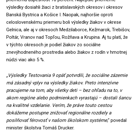
výsledky dosiahli žiaci z bratislavských okresov i okresov
Banská Bystrica a Košice I. Naopak, najhoršie oproti
celoslovenskému priemeru boli výsledky žiakov v okrese
Gelnica, ale aj v okresoch Medzilaborce, Kežmarok, Trebišov,
Poltár, Vranov nad Topľou, Rožňava a Krupina. Aj tu platí, že
v týchto okresoch je podiel žiakov zo sociálne
znevýhodneného prostredia alebo žiakov z rodín v hmotnej
núdzi viac ako 5 %.
„Výsledky Testovania 9 opäť potvrdili, že sociálne zázemie
má zásadný vplyv na výsledky žiakov. Preto intenzívne
pracujeme na tom, aby všetky deti – bez ohľadu na to, v
akom regióne alebo podmienkach vyrastajú – dostali šancu
na kvalitné vzdelanie. Verím, že práve touto cestou
dokážeme postupne znižovať regionálne rozdiely a
posilňovať férovosť v našom školskom systéme
,“ povedal
minister školstva Tomáš Drucker.