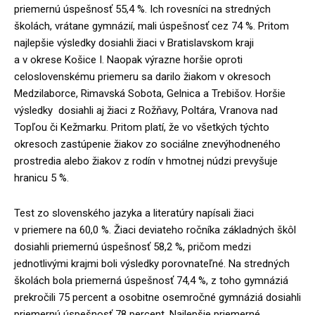
priemernú úspešnosť 55,4 %. Ich rovesníci na stredných
školách, vrátane gymnázií, mali úspešnosť cez 74 %. Pritom
najlepšie výsledky dosiahli žiaci v Bratislavskom kraji
a v okrese Košice I. Naopak výrazne horšie oproti
celoslovenskému priemeru sa darilo žiakom v okresoch
Medzilaborce, Rimavská Sobota, Gelnica a Trebišov. Horšie
výsledky dosiahli aj žiaci z Rožňavy, Poltára, Vranova nad
Topľou či Kežmarku. Pritom platí, že vo všetkých týchto
okresoch zastúpenie žiakov zo sociálne znevýhodneného
prostredia alebo žiakov z rodín v hmotnej núdzi prevyšuje
hranicu 5 %.
Test zo slovenského jazyka a literatúry napísali žiaci
v priemere na 60,0 %. Žiaci deviateho ročníka základných škôl
dosiahli priemernú úspešnosť 58,2 %, pričom medzi
jednotlivými krajmi boli výsledky porovnateľné. Na stredných
školách bola priemerná úspešnosť 74,4 %, z toho gymnáziá
prekročili 75 percent a osobitne osemročné gymnáziá dosiahli
priemernú úspešnosť 78 percent. Najlepšie priemerné