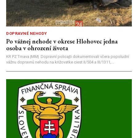
DOPRAVNÉ NEHODY
Po vážnej nehode v okrese Hlohovec jedna
osoba v ohrození života
KR PZ Trnava |MM| Dopravní policajti dokumentovali včera popoludní
vážnu dopravnú nehodu na križovatke ciest II/504 a III/1311,...