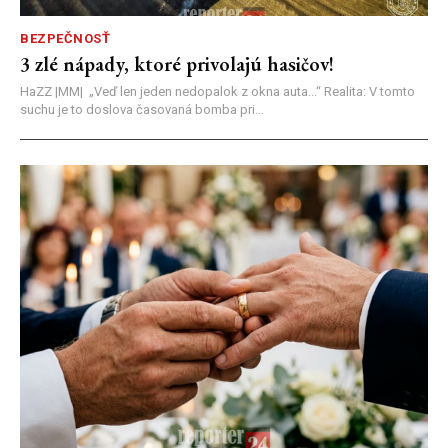
BEZPEČNOSŤ
3 zlé nápady, ktoré privolajú hasičov!
HaZZ |MM| ​„Veď len jeden nedopalok z okna auta...“ ​Realita: V tomto
suchu je to doslova časovaná bomba pri...