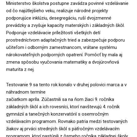
Ministerstvo školstva postupne zavádza povinné vzdelávanie
od čo najútlejšieho veku, realizuje národné projekty
podporujúce inklúziu, desegregáciu, ruší dvojzmenné
prevádzky a zvyšuje kapacity materských i základných škôl.
Podporuje vzdelávacie príležitosti všetkých detí
prostredníctvom adaptačných tried a zabezpečuje podporu
učiteľom i odborným zamestnancom, vrátane systému
nárokovateľných podporných opatrení. Pomôcť by mala aj
zmena spôsobu vyučovania matematiky a dvojúrovňová
maturita z nej.
Testovanie 9 sa tento rok konalo v druhej polovici marca a v
náhradnom termíne
začiatkom apríla. Zúčastnili sa na ňom žiaci 9. ročníka
základných škôl a ich rovesníci, ktorí navštevujú 4. ročník
gymnázií a tanečných konzervatórií s osemročným
vzdelávacím programom. Rovnako patria medzi testovaných
žiakov aj prváci stredných škôl s päťročným vzdelávacím
programom, ktorí nastúpili z ôsmeho ročníka základnej školy.