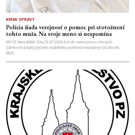
KRIMI SPRÁVY
Polícia žiada verejnosť o pomoc pri stotožnení
tohto muža. Na svoje meno si nespomína
KR PZ Nitra |MM| Dňa 23.07.2026 bol do nemocnice v Nových
Zámkoch prijatý pacient mužského pohlavia neznámej totožnosti.
Muž...