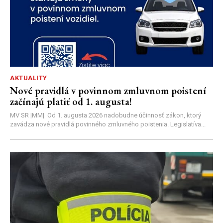
AKTUALITY
Nové pravidlá v povinnom zmluvnom poistení
začínajú platiť od 1. augusta!
MV SR |MM| Od 1. augusta 2026 nadobudne účinnosť zákon, ktorý
zavádza nové pravidlá povinného zmluvného poistenia. Legislatíva...