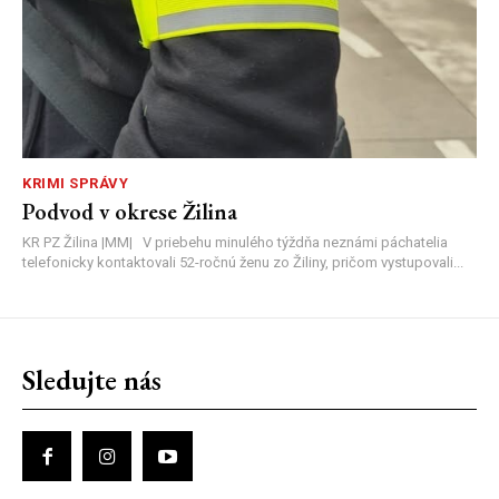
KRIMI SPRÁVY
Podvod v okrese Žilina
KR PZ Žilina |MM| V priebehu minulého týždňa neznámi páchatelia
telefonicky kontaktovali 52-ročnú ženu zo Žiliny, pričom vystupovali...
Sledujte nás