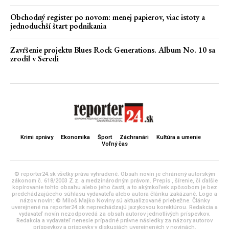
Obchodný register po novom: menej papierov, viac istoty a
jednoduchší štart podnikania
Zavŕšenie projektu Blues Rock Generations. Album No. 10 sa
zrodil v Seredi
Krimi správy
Ekonomika
Šport
Záchranári
Kultúra a umenie
Voľný čas
© reporter24.sk všetky práva vyhradené. Obsah novín je chránený autorským
zákonom č. 618/2003 Z.z. a medzinárodným právom. Prepis , šírenie, či ďalšie
kopírovanie tohto obsahu alebo jeho časti, a to akýmkoľvek spôsobom je bez
predchádzajúceho súhlasu vydavateľa alebo autora článku zakázané. Logo a
názov novín: © Miloš Majko Noviny sú aktualizované priebežne. Články
uverejnené na reporter24.sk neprechádzajú jazykovou korektúrou. Redakcia a
vydavateľ novín nezodpovedá za obsah autorov jednotlivých príspevkov.
Redakcia a vydavateľ nenesie prípadné právne následky za názory autorov
príspevkov a príspevky v diskusiách uverejnených v novinách.