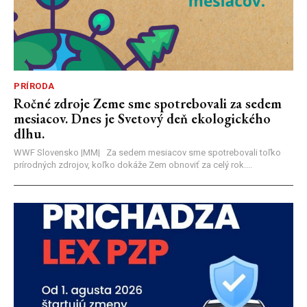
PRÍRODA
Ročné zdroje Zeme sme spotrebovali za sedem
mesiacov. Dnes je Svetový deň ekologického
dlhu.
WWF Slovensko |MM| Za sedem mesiacov sme spotrebovali toľko
prírodných zdrojov, koľko dokáže Zem obnoviť za celý rok....