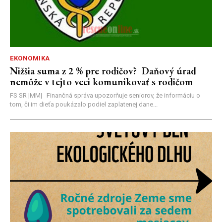
EKONOMIKA
Nižšia suma z 2 % pre rodičov? Daňový úrad
nemôže v tejto veci komunikovať s rodičom
FS SR |MM| Finančná správa upozorňuje seniorov, že informáciu o
tom, či im dieťa poukázalo podiel zaplatenej dane...