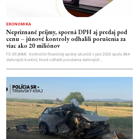
EKONOMIKA
Nepriznané príjmy, sporná DPH aj predaj pod
cenu – júnové kontroly odhalili porušenia za
viac ako 20 miliónov
FS SR |MM| Kontrolóri finančnej správy ukončili v júni 2026 spolu 864
daňových kontrol, ktoré odhalili porušenia daňových...