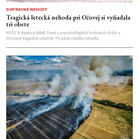
DOPRAVNÉ NEHODY
Tragická letecká nehoda pri Očovej si vyžiadala
tri obete
KR PZ B.Bystrica |MM| Dnes v popoludňajších hodinách došlo v
Očovej k tragickej udalosti. Pri páde malého lietadla...