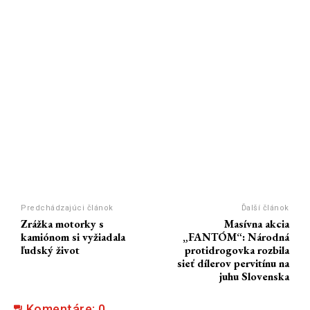
Predchádzajúci článok
Ďalší článok
Zrážka motorky s
Masívna akcia
kamiónom si vyžiadala
„FANTÓM“: Národná
ľudský život
protidrogovka rozbila
sieť dílerov pervitínu na
juhu Slovenska
Komentáre:
0