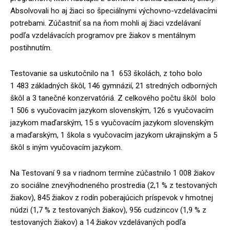
Absolvovali ho aj žiaci so špeciálnymi výchovno-vzdelávacími
potrebami. Zúčastniť sa na ňom mohli aj žiaci vzdelávaní
podľa vzdelávacích programov pre žiakov s mentálnym
postihnutím.
Testovanie sa uskutočnilo na 1 653 školách, z toho bolo
1 483 základných škôl, 146 gymnázií, 21 stredných odborných
škôl a 3 tanečné konzervatóriá. Z celkového počtu škôl bolo
1 506 s vyučovacím jazykom slovenským, 126 s vyučovacím
jazykom maďarským, 15 s vyučovacím jazykom slovenským
a maďarským, 1 škola s vyučovacím jazykom ukrajinským a 5
škôl s iným vyučovacím jazykom.
Na Testovaní 9 sa v riadnom termíne zúčastnilo 1 008 žiakov
zo sociálne znevýhodneného prostredia (2,1 % z testovaných
žiakov), 845 žiakov z rodín poberajúcich príspevok v hmotnej
núdzi (1,7 % z testovaných žiakov), 956 cudzincov (1,9 % z
testovaných žiakov) a 14 žiakov vzdelávaných podľa