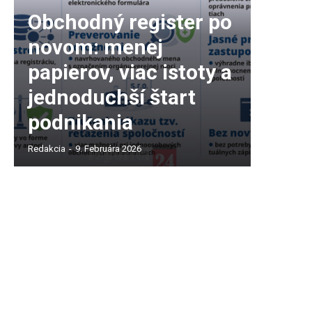
Obchodný register po
novom: menej
papierov, viac istoty a
jednoduchší štart
podnikania
Redakcia
-
9. Februára 2026