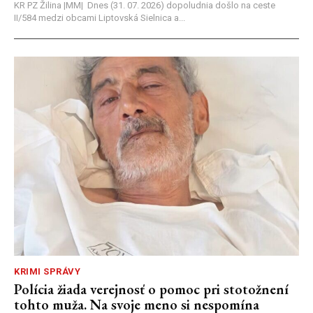
KR PZ Žilina |MM| Dnes (31. 07. 2026) dopoludnia došlo na ceste
II/584 medzi obcami Liptovská Sielnica a...
KRIMI SPRÁVY
Polícia žiada verejnosť o pomoc pri stotožnení
tohto muža. Na svoje meno si nespomína