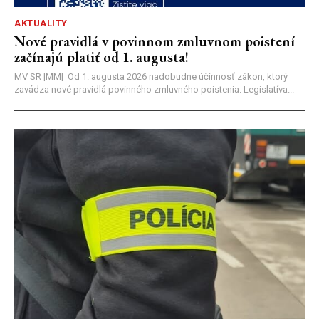
AKTUALITY
Nové pravidlá v povinnom zmluvnom poistení
začínajú platiť od 1. augusta!
MV SR |MM| Od 1. augusta 2026 nadobudne účinnosť zákon, ktorý
zavádza nové pravidlá povinného zmluvného poistenia. Legislatíva...