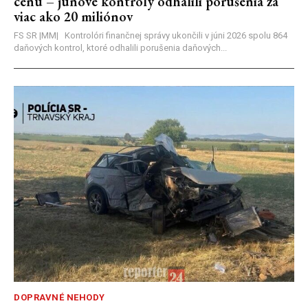
cenu – júnové kontroly odhalili porušenia za
viac ako 20 miliónov
FS SR |MM| Kontrolóri finančnej správy ukončili v júni 2026 spolu 864
daňových kontrol, ktoré odhalili porušenia daňových...
DOPRAVNÉ NEHODY