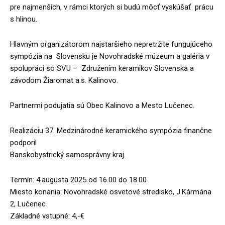
pre najmenších, v rámci ktorých si budú môcť vyskúšať prácu
s hlinou.
Hlavným organizátorom najstaršieho nepretržite fungujúceho
sympózia na Slovensku je Novohradské múzeum a galéria v
spolupráci so SVU – Združením keramikov Slovenska a
závodom Žiaromat a.s. Kalinovo.
Partnermi podujatia sú Obec Kalinovo a Mesto Lučenec.
Realizáciu 37. Medzinárodné keramického sympózia finančne
podporil
Banskobystrický samosprávny kraj.
Termín: 4.augusta 2025 od 16.00 do 18.00
Miesto konania: Novohradské osvetové stredisko, J.Kármána
2, Lučenec
Základné vstupné: 4,-€