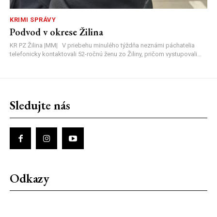
KRIMI SPRÁVY
Podvod v okrese Žilina
KR PZ Žilina |MM| V priebehu minulého týždňa neznámi páchatelia
telefonicky kontaktovali 52-ročnú ženu zo Žiliny, pričom vystupovali...
Sledujte nás
Odkazy