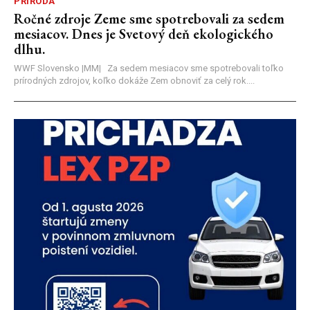
PRÍRODA
Ročné zdroje Zeme sme spotrebovali za sedem
mesiacov. Dnes je Svetový deň ekologického
dlhu.
WWF Slovensko |MM| Za sedem mesiacov sme spotrebovali toľko
prírodných zdrojov, koľko dokáže Zem obnoviť za celý rok....