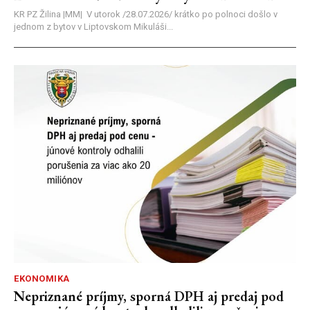
KR PZ Žilina |MM| V utorok /28.07.2026/ krátko po polnoci došlo v
jednom z bytov v Liptovskom Mikuláši...
EKONOMIKA
Nepriznané príjmy, sporná DPH aj predaj pod