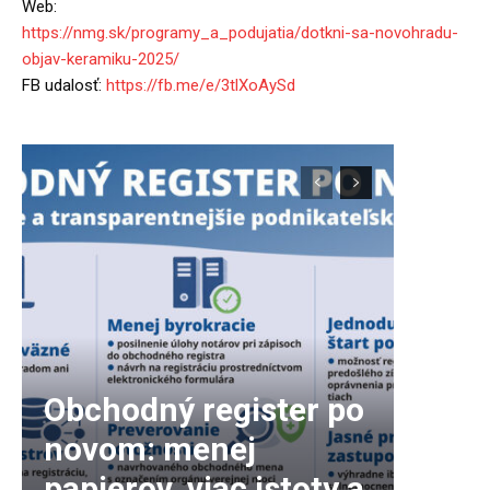
Web:
https://nmg.sk/programy_a_podu
jatia/dotkni-sa-novohradu-
obja
v-keramiku-2025/
FB udalosť:
https://fb.me/e/3tlXoAySd
Obchodný register po
novom: menej
papierov, viac istoty a