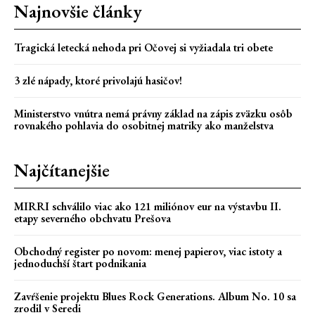
Najnovšie články
Tragická letecká nehoda pri Očovej si vyžiadala tri obete
3 zlé nápady, ktoré privolajú hasičov!
Ministerstvo vnútra nemá právny základ na zápis zväzku osôb
rovnakého pohlavia do osobitnej matriky ako manželstva
Najčítanejšie
MIRRI schválilo viac ako 121 miliónov eur na výstavbu II.
etapy severného obchvatu Prešova
Obchodný register po novom: menej papierov, viac istoty a
jednoduchší štart podnikania
Zavŕšenie projektu Blues Rock Generations. Album No. 10 sa
zrodil v Seredi