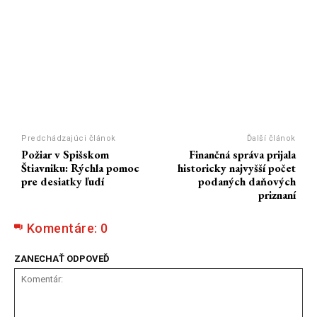
Predchádzajúci článok
Ďalší článok
Požiar v Spišskom
Finančná správa prijala
Štiavniku: Rýchla pomoc
historicky najvyšší počet
pre desiatky ľudí
podaných daňových
priznaní
Komentáre:
0
ZANECHAŤ ODPOVEĎ