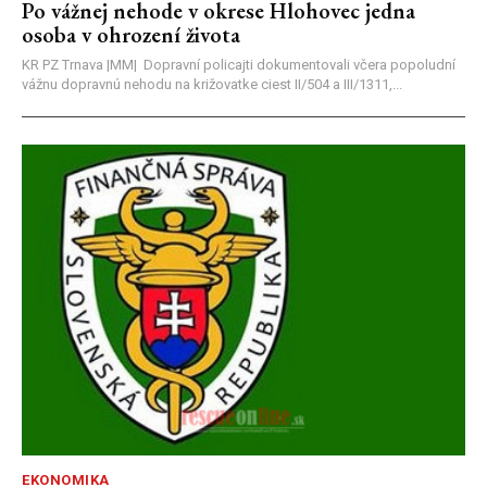
Po vážnej nehode v okrese Hlohovec jedna
osoba v ohrození života
KR PZ Trnava |MM| Dopravní policajti dokumentovali včera popoludní
vážnu dopravnú nehodu na križovatke ciest II/504 a III/1311,...
EKONOMIKA