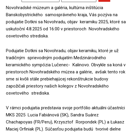
Novohradské múzeum a galéria, kultúrna inštitúcia
Banskobystrického samosprávneho kraja, Vás pozýva na
podujatie Dotkni sa Novohradu, objav keramiku 2025, ktoré sa
uskutoční 4.8.2025 od 16:00 v priestoroch Novohradského
osvetového strediska.
Podujatie Dotkni sa Novohradu; objav keramiku, ktoré je už
tradičným sprievodným podujatím Medzinárodného
keramického sympózia Lučenec- Kalinovo. Obvykle sa koná v
priestoroch Novohradského múzea a galérie, avšak tento rok
sme si kvôli stále prebiehajúcej rekonštrukcie budovy
zapožičali priestory našich kolegov z Novohradského
osvetového strediska.
V rámci podujatia predstavia svoje portfólio aktuálni účastníci
MKS 2025 Lucia Fabiánová (SK), Sandra Suárez
Chachapoyas (FR/Peru), Krzysztof Rorpondek (PL) a Łukasz
Maciej Orfiniak (PL). Súčasťou podujatia budú tvorivé dielne