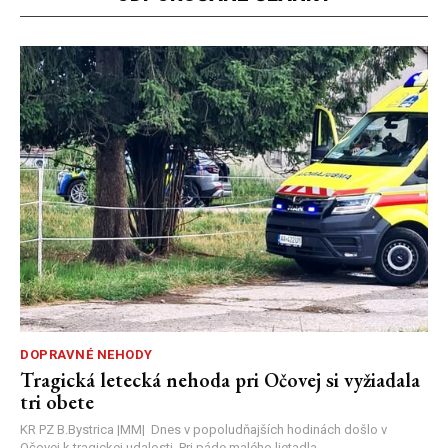
DOPRAVNÉ NEHODY
Tragická letecká nehoda pri Očovej si vyžiadala
tri obete
KR PZ B.Bystrica |MM| Dnes v popoludňajších hodinách došlo v
Očovej k tragickej udalosti. Pri páde malého lietadla...