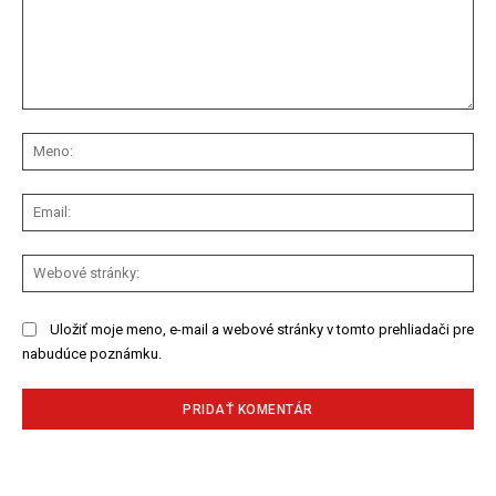
Komentár:
Me
Ema
We
str
Uložiť moje meno, e-mail a webové stránky v tomto prehliadači pre
nabudúce poznámku.