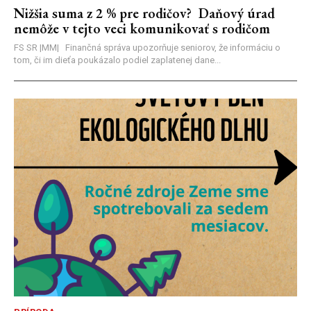
Nižšia suma z 2 % pre rodičov? Daňový úrad
nemôže v tejto veci komunikovať s rodičom
FS SR |MM| Finančná správa upozorňuje seniorov, že informáciu o
tom, či im dieťa poukázalo podiel zaplatenej dane...