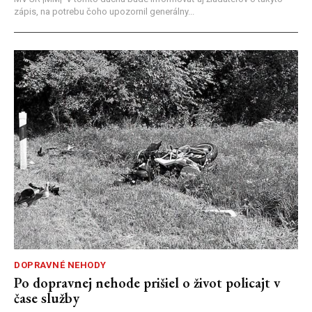
zápis, na potrebu čoho upozornil generálny...
DOPRAVNÉ NEHODY
Po dopravnej nehode prišiel o život policajt v
čase služby