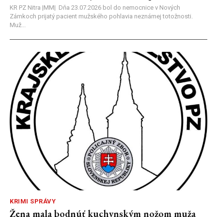
KR PZ Nitra |MM| Dňa 23.07.2026 bol do nemocnice v Nových
Zámkoch prijatý pacient mužského pohlavia neznámej totožnosti.
Muž...
KRIMI SPRÁVY
Žena mala bodnúť kuchynským nožom muža