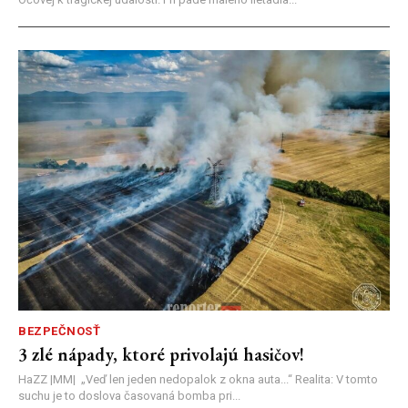
BEZPEČNOSŤ
3 zlé nápady, ktoré privolajú hasičov!
HaZZ |MM| ​„Veď len jeden nedopalok z okna auta...“ ​Realita: V tomto
suchu je to doslova časovaná bomba pri...