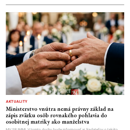
AKTUALITY
Ministerstvo vnútra nemá právny základ na
zápis zväzku osôb rovnakého pohlavia do
osobitnej matriky ako manželstva
MV SR |MM| V tomto duchu bude informovať aj žiadateľov o takýto