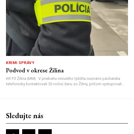
KRIMI SPRÁVY
Podvod v okrese Žilina
KR PZ Žilina |MM| V priebehu minulého týždňa neznámi páchatelia
telefonicky kontaktovali 52-ročnú ženu zo Žiliny, pričom vystupovali...
Sledujte nás