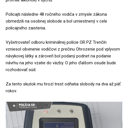
promile alkoholu v dychu.
Policajti následne 48 ročného vodiča v zmysle zákona
obmedzili na osobnej slobode a bol umiestnený v cele
policajného zaistenia.
Vyšetrovateľ odboru kriminálnej polície OR PZ Trenčín
vzniesol obvinenie vodičovi z prečinu Ohrozenie pod vplyvom
návykovej látky a zároveň bol podaný podnet na podanie
návrhu na jeho vzatie do väzby. O jeho ďalšom osude bude
rozhodovať súd.
Za tento skutok mu hrozí trest odňatia slobody na dva až päť
rokov.