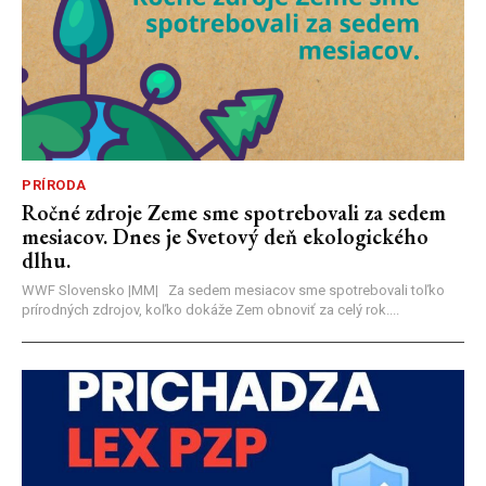
PRÍRODA
Ročné zdroje Zeme sme spotrebovali za sedem
mesiacov. Dnes je Svetový deň ekologického
dlhu.
WWF Slovensko |MM| Za sedem mesiacov sme spotrebovali toľko
prírodných zdrojov, koľko dokáže Zem obnoviť za celý rok....