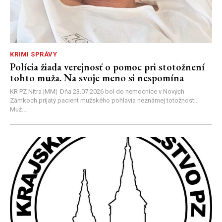
KRIMI SPRÁVY
Polícia žiada verejnosť o pomoc pri stotožnení
tohto muža. Na svoje meno si nespomína
KR PZ Nitra |MM| Dňa 23.07.2026 bol do nemocnice v Nových
Zámkoch prijatý pacient mužského pohlavia neznámej totožnosti.
Muž...