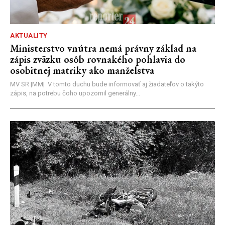
AKTUALITY
Ministerstvo vnútra nemá právny základ na
zápis zväzku osôb rovnakého pohlavia do
osobitnej matriky ako manželstva
MV SR |MM| V tomto duchu bude informovať aj žiadateľov o takýto
zápis, na potrebu čoho upozornil generálny...