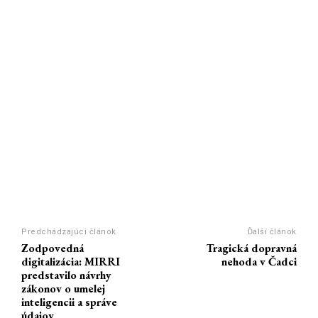
Predchádzajúci článok
Ďalší článok
Zodpovedná
Tragická dopravná
digitalizácia: MIRRI
nehoda v Čadci
predstavilo návrhy
zákonov o umelej
inteligencii a správe
údajov