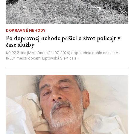
DOPRAVNÉ NEHODY
Po dopravnej nehode prišiel o život policajt v
čase služby
KR PZ Žilina |MM| Dnes (31. 07. 2026) dopoludnia došlo na ceste
II/584 medzi obcami Liptovská Sielnica a...