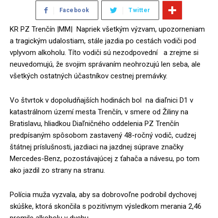
Facebook
Twitter
KR PZ Trenčín |MM| Napriek všetkým výzvam, upozorneniam
a tragickým udalostiam, stále jazdia po cestách vodiči pod
vplyvom alkoholu. Títo vodiči sú nezodpovední a zrejme si
neuvedomujú, že svojim správaním neohrozujú len seba, ale
všetkých ostatných účastníkov cestnej premávky.
Vo štvrtok v dopoludňajších hodinách bol na diaľnici D1 v
katastrálnom území mesta Trenčín, v smere od Žiliny na
Bratislavu, hliadkou Diaľničného oddelenia PZ Trenčín
predpísaným spôsobom zastavený 48-ročný vodič, cudzej
štátnej príslušnosti, jazdiaci na jazdnej súprave značky
Mercedes-Benz, pozostávajúcej z ťahača a návesu, po tom
ako jazdil zo strany na stranu.
Polícia muža vyzvala, aby sa dobrovoľne podrobil dychovej
skúške, ktorá skončila s pozitívnym výsledkom merania 2,46