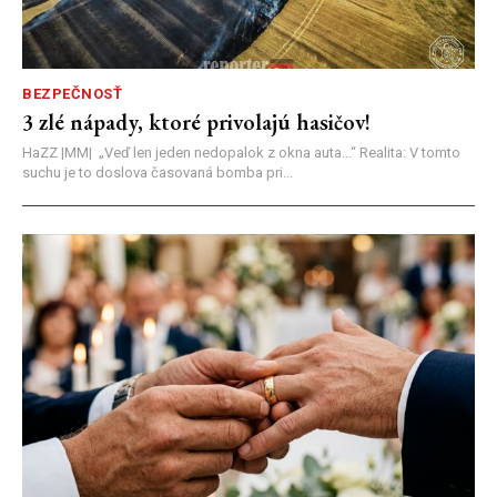
BEZPEČNOSŤ
3 zlé nápady, ktoré privolajú hasičov!
HaZZ |MM| ​„Veď len jeden nedopalok z okna auta...“ ​Realita: V tomto
suchu je to doslova časovaná bomba pri...