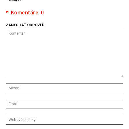
Komentáre:
0
ZANECHAŤ ODPOVEĎ
Komentár:
Me
Ema
We
str