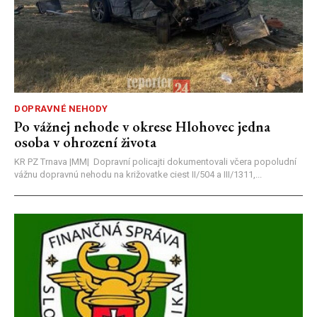
DOPRAVNÉ NEHODY
Po vážnej nehode v okrese Hlohovec jedna
osoba v ohrození života
KR PZ Trnava |MM| Dopravní policajti dokumentovali včera popoludní
vážnu dopravnú nehodu na križovatke ciest II/504 a III/1311,...