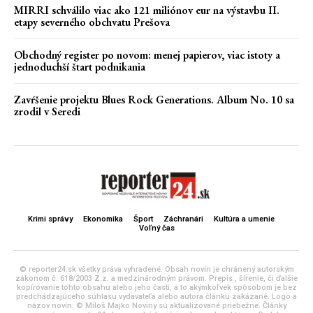
MIRRI schválilo viac ako 121 miliónov eur na výstavbu II.
etapy severného obchvatu Prešova
Obchodný register po novom: menej papierov, viac istoty a
jednoduchší štart podnikania
Zavŕšenie projektu Blues Rock Generations. Album No. 10 sa
zrodil v Seredi
Krimi správy
Ekonomika
Šport
Záchranári
Kultúra a umenie
Voľný čas
© reporter24.sk všetky práva vyhradené. Obsah novín je chránený autorským
zákonom č. 618/2003 Z.z. a medzinárodným právom. Prepis , šírenie, či ďalšie
kopírovanie tohto obsahu alebo jeho časti, a to akýmkoľvek spôsobom je bez
predchádzajúceho súhlasu vydavateľa alebo autora článku zakázané. Logo a
názov novín: © Miloš Majko Noviny sú aktualizované priebežne. Články