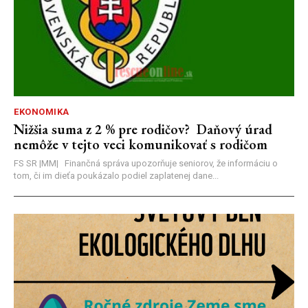
EKONOMIKA
Nižšia suma z 2 % pre rodičov? Daňový úrad
nemôže v tejto veci komunikovať s rodičom
FS SR |MM| Finančná správa upozorňuje seniorov, že informáciu o
tom, či im dieťa poukázalo podiel zaplatenej dane...