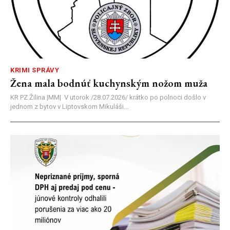
KRIMI SPRÁVY
Žena mala bodnúť kuchynským nožom muža
KR PZ Žilina |MM| V utorok /28.07.2026/ krátko po polnoci došlo v
jednom z bytov v Liptovskom Mikuláši...