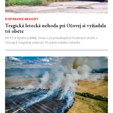
DOPRAVNÉ NEHODY
Tragická letecká nehoda pri Očovej si vyžiadala
tri obete
KR PZ B.Bystrica |MM| Dnes v popoludňajších hodinách došlo v
Očovej k tragickej udalosti. Pri páde malého lietadla...