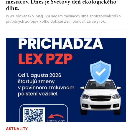
mesiacov. Dnes je Svetový deň ekologického
dlhu.
WWF Slovensko |MM| Za sedem mesiacov sme spotrebovali toľko
prírodných zdrojov, koľko dokáže Zem obnoviť za celý rok....
AKTUALITY