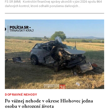
FS SR |MM| Kontrolóri finančnej správy ukončili v júni 2026 spolu 864
daňových kontrol, ktoré odhalili porušenia daňových...
DOPRAVNÉ NEHODY
Po vážnej nehode v okrese Hlohovec jedna
osoba v ohrození života