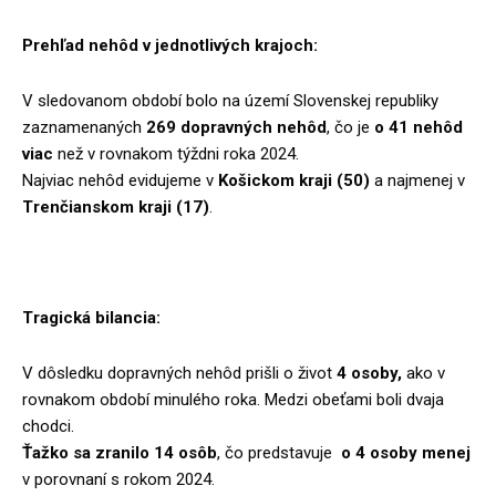
Prehľad nehôd v jednotlivých krajoch:
V sledovanom období bolo na území Slovenskej republiky
zaznamenaných
269 dopravných nehôd
, čo je
o 41 nehôd
viac
než v rovnakom týždni roka 2024.
Najviac nehôd evidujeme v
Košickom kraji (50)
a najmenej v
Trenčianskom kraji (17)
.
Tragická bilancia:
V dôsledku dopravných nehôd prišli o život
4 osoby,
ako v
rovnakom období minulého roka. Medzi obeťami boli dvaja
chodci.
Ťažko sa zranilo 14 osôb
, čo predstavuje
o 4 osoby menej
v porovnaní s rokom 2024.