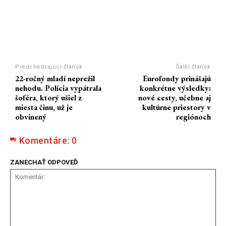
Predchádzajúci článok
Ďalší článok
22-ročný mladí neprežil
Eurofondy prinášajú
nehodu. Polícia vypátrala
konkrétne výsledky:
šoféra, ktorý ušiel z
nové cesty, učebne aj
miesta činu, už je
kultúrne priestory v
obvinený
regiónoch
Komentáre:
0
ZANECHAŤ ODPOVEĎ