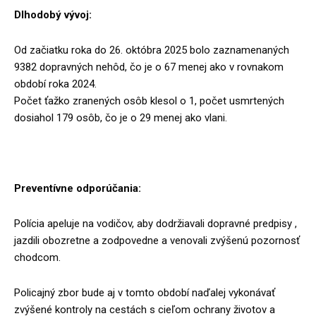
Dlhodobý vývoj:
Od začiatku roka do 26. októbra 2025 bolo zaznamenaných
9382 dopravných nehôd, čo je o 67 menej ako v rovnakom
období roka 2024.
Počet ťažko zranených osôb klesol o 1, počet usmrtených
dosiahol 179 osôb, čo je o 29 menej ako vlani.
Preventívne odporúčania:
Polícia apeluje na vodičov, aby dodržiavali dopravné predpisy ,
jazdili obozretne a zodpovedne a venovali zvýšenú pozornosť
chodcom.
Policajný zbor bude aj v tomto období naďalej vykonávať
zvýšené kontroly na cestách s cieľom ochrany životov a