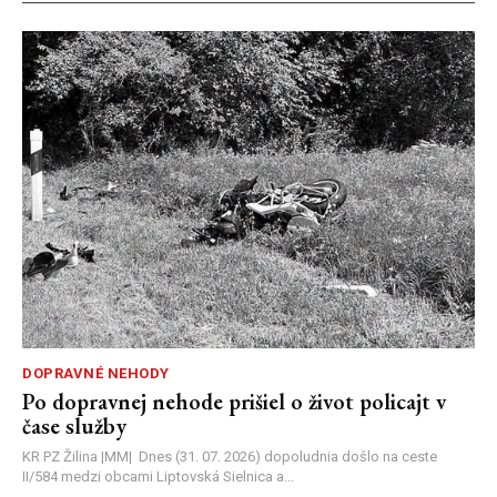
DOPRAVNÉ NEHODY
Po dopravnej nehode prišiel o život policajt v
čase služby
KR PZ Žilina |MM| Dnes (31. 07. 2026) dopoludnia došlo na ceste
II/584 medzi obcami Liptovská Sielnica a...