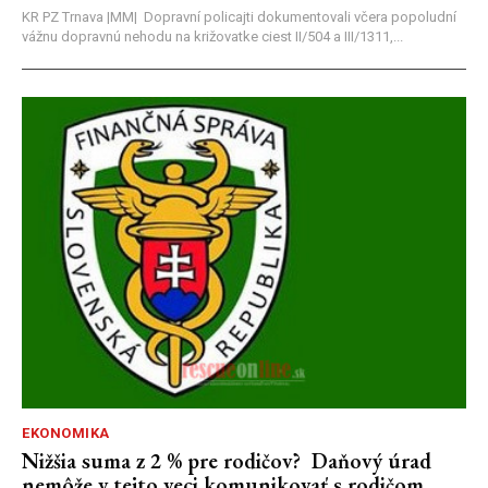
KR PZ Trnava |MM| Dopravní policajti dokumentovali včera popoludní
vážnu dopravnú nehodu na križovatke ciest II/504 a III/1311,...
EKONOMIKA
Nižšia suma z 2 % pre rodičov? Daňový úrad
nemôže v tejto veci komunikovať s rodičom