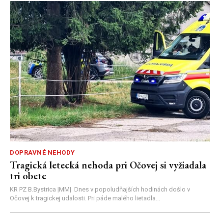
DOPRAVNÉ NEHODY
Tragická letecká nehoda pri Očovej si vyžiadala
tri obete
KR PZ B.Bystrica |MM| Dnes v popoludňajších hodinách došlo v
Očovej k tragickej udalosti. Pri páde malého lietadla...