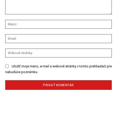
Komentár:
Me
Ema
We
str
Uložiť moje meno, e-mail a webové stránky v tomto prehliadači pre
nabudúce poznámku.