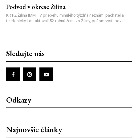
Podvod v okrese Žilina
KR PZ Žilina |MM| V priebehu minulého týždňa neznámi páchatelia
telefonicky kontaktovali 52-ročnú ženu zo Žiliny, pričom vystupovali...
Sledujte nás
Odkazy
Najnovšie články