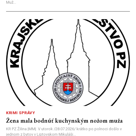
Muž...
KRIMI SPRÁVY
Žena mala bodnúť kuchynským nožom muža
KR PZ Žilina |MM| V utorok /28.07.2026/ krátko po polnoci došlo v
jednom z bytov v Liptovskom Mikuláši...