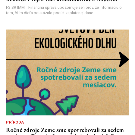
FS SR |MM| Finančná správa upozorňuje seniorov, že informáciu o
tom, či im dieťa poukázalo podiel zaplatenej dane...
PRÍRODA
Ročné zdroje Zeme sme spotrebovali za sedem