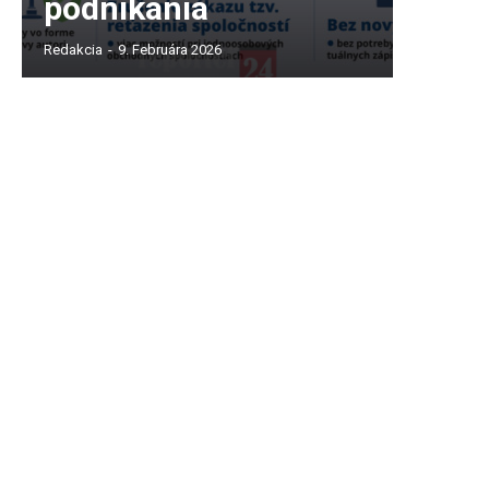
podnikania
Redakcia
-
9. Februára 2026