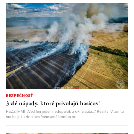
BEZPEČNOSŤ
3 zlé nápady, ktoré privolajú hasičov!
HaZZ |MM| ​„Veď len jeden nedopalok z okna auta...“ ​Realita: V tomto
suchu je to doslova časovaná bomba pri...