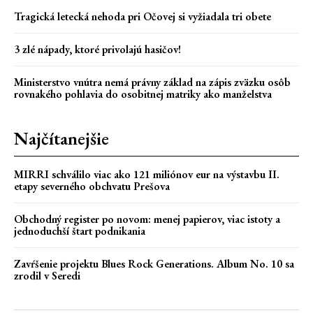
Tragická letecká nehoda pri Očovej si vyžiadala tri obete
3 zlé nápady, ktoré privolajú hasičov!
Ministerstvo vnútra nemá právny základ na zápis zväzku osôb
rovnakého pohlavia do osobitnej matriky ako manželstva
Najčítanejšie
MIRRI schválilo viac ako 121 miliónov eur na výstavbu II.
etapy severného obchvatu Prešova
Obchodný register po novom: menej papierov, viac istoty a
jednoduchší štart podnikania
Zavŕšenie projektu Blues Rock Generations. Album No. 10 sa
zrodil v Seredi