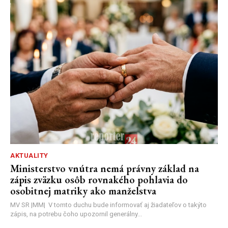
AKTUALITY
Ministerstvo vnútra nemá právny základ na
zápis zväzku osôb rovnakého pohlavia do
osobitnej matriky ako manželstva
MV SR |MM| V tomto duchu bude informovať aj žiadateľov o takýto
zápis, na potrebu čoho upozornil generálny...