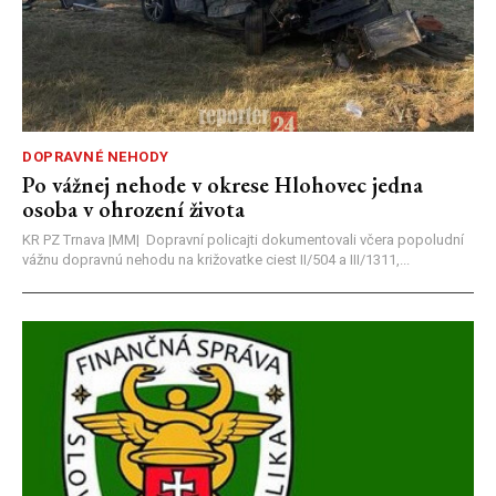
DOPRAVNÉ NEHODY
Po vážnej nehode v okrese Hlohovec jedna
osoba v ohrození života
KR PZ Trnava |MM| Dopravní policajti dokumentovali včera popoludní
vážnu dopravnú nehodu na križovatke ciest II/504 a III/1311,...