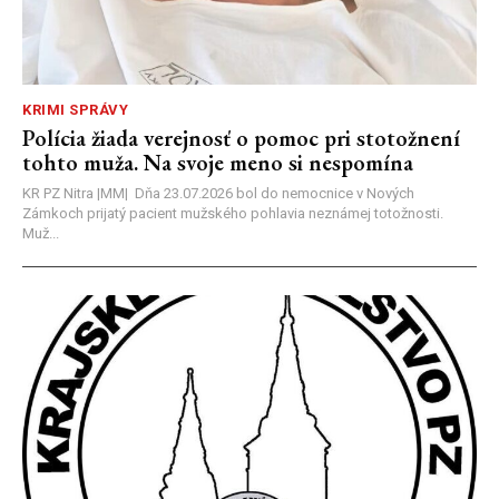
KRIMI SPRÁVY
Polícia žiada verejnosť o pomoc pri stotožnení
tohto muža. Na svoje meno si nespomína
KR PZ Nitra |MM| Dňa 23.07.2026 bol do nemocnice v Nových
Zámkoch prijatý pacient mužského pohlavia neznámej totožnosti.
Muž...