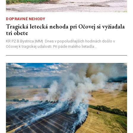
DOPRAVNÉ NEHODY
Tragická letecká nehoda pri Očovej si vyžiadala
tri obete
KR PZ B.Bystrica |MM| Dnes v popoludňajších hodinách došlo v
Očovej k tragickej udalosti. Pri páde malého lietadla...