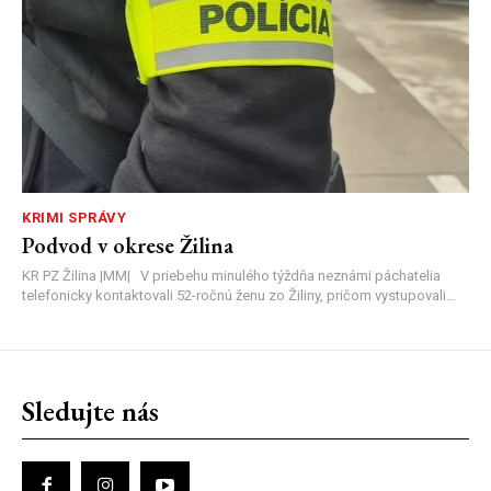
KRIMI SPRÁVY
Podvod v okrese Žilina
KR PZ Žilina |MM| V priebehu minulého týždňa neznámi páchatelia
telefonicky kontaktovali 52-ročnú ženu zo Žiliny, pričom vystupovali...
Sledujte nás