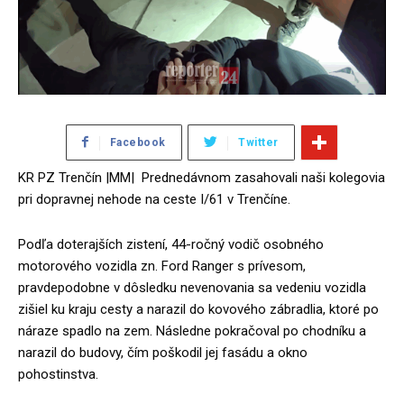
Facebook
Twitter
KR PZ Trenčín |MM| Prednedávnom zasahovali naši kolegovia
pri dopravnej nehode na ceste I/61 v Trenčíne.
Podľa doterajších zistení, 44-ročný vodič osobného
motorového vozidla zn. Ford Ranger s prívesom,
pravdepodobne v dôsledku nevenovania sa vedeniu vozidla
zišiel ku kraju cesty a narazil do kovového zábradlia, ktoré po
náraze spadlo na zem. Následne pokračoval po chodníku a
narazil do budovy, čím poškodil jej fasádu a okno
pohostinstva.