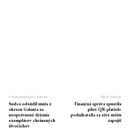
Predchádzajúci článok
Ďalší článok
Sudca odsúdil muža z
Finančná správa spustila
okresu Galanta za
pilot QR platieb:
neoprávnené držanie
podnikatelia sa ešte môžu
exemplárov chránených
zapojiť
živočíchov