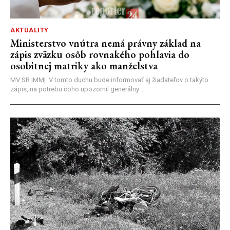
AKTUALITY
Ministerstvo vnútra nemá právny základ na
zápis zväzku osôb rovnakého pohlavia do
osobitnej matriky ako manželstva
MV SR |MM| V tomto duchu bude informovať aj žiadateľov o takýto
zápis, na potrebu čoho upozornil generálny...