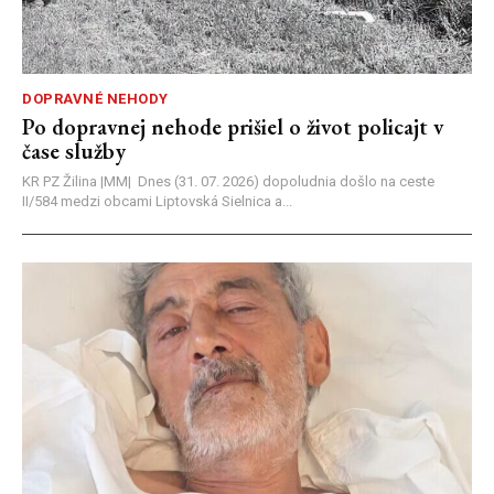
DOPRAVNÉ NEHODY
Po dopravnej nehode prišiel o život policajt v
čase služby
KR PZ Žilina |MM| Dnes (31. 07. 2026) dopoludnia došlo na ceste
II/584 medzi obcami Liptovská Sielnica a...