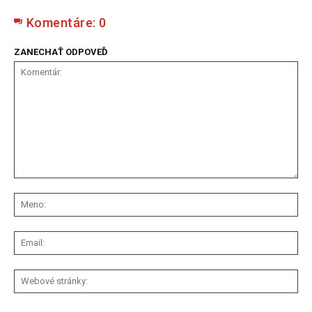
Komentáre:
0
ZANECHAŤ ODPOVEĎ
Komentár:
Me
Ema
We
str