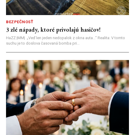
BEZPEČNOSŤ
3 zlé nápady, ktoré privolajú hasičov!
HaZZ |MM| ​„Veď len jeden nedopalok z okna auta...“ ​Realita: V tomto
suchu je to doslova časovaná bomba pri...