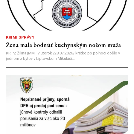
KRIMI SPRÁVY
Žena mala bodnúť kuchynským nožom muža
KR PZ Žilina |MM| V utorok /28.07.2026/ krátko po polnoci došlo v
jednom z bytov v Liptovskom Mikuláši...