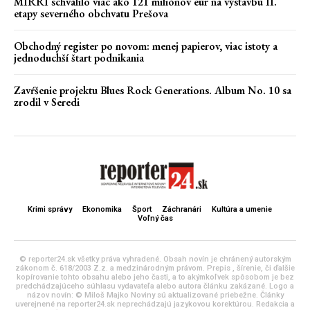
MIRRI schválilo viac ako 121 miliónov eur na výstavbu II.
etapy severného obchvatu Prešova
Obchodný register po novom: menej papierov, viac istoty a
jednoduchší štart podnikania
Zavŕšenie projektu Blues Rock Generations. Album No. 10 sa
zrodil v Seredi
Krimi správy
Ekonomika
Šport
Záchranári
Kultúra a umenie
Voľný čas
© reporter24.sk všetky práva vyhradené. Obsah novín je chránený autorským
zákonom č. 618/2003 Z.z. a medzinárodným právom. Prepis , šírenie, či ďalšie
kopírovanie tohto obsahu alebo jeho časti, a to akýmkoľvek spôsobom je bez
predchádzajúceho súhlasu vydavateľa alebo autora článku zakázané. Logo a
názov novín: © Miloš Majko Noviny sú aktualizované priebežne. Články
uverejnené na reporter24.sk neprechádzajú jazykovou korektúrou. Redakcia a