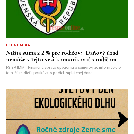
EKONOMIKA
Nižšia suma z 2 % pre rodičov? Daňový úrad
nemôže v tejto veci komunikovať s rodičom
FS SR |MM| Finančná správa upozorňuje seniorov, že informáciu o
tom, či im dieťa poukázalo podiel zaplatenej dane...