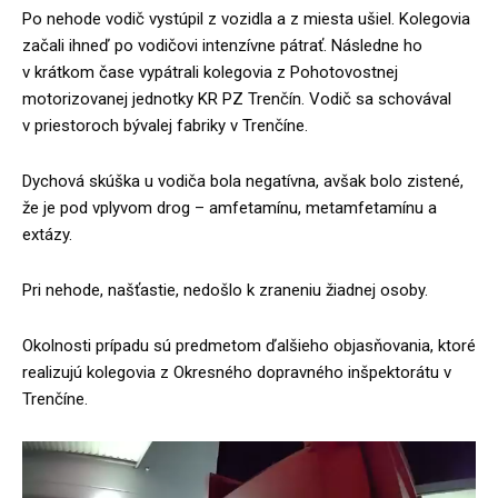
Po nehode vodič vystúpil z vozidla a z miesta ušiel. Kolegovia
začali ihneď po vodičovi intenzívne pátrať. Následne ho
v krátkom čase vypátrali kolegovia z Pohotovostnej
motorizovanej jednotky KR PZ Trenčín. Vodič sa schovával
v priestoroch bývalej fabriky v Trenčíne.
Dychová skúška u vodiča bola negatívna, avšak bolo zistené,
že je pod vplyvom drog – amfetamínu, metamfetamínu a
extázy.
Pri nehode, našťastie, nedošlo k zraneniu žiadnej osoby.
Okolnosti prípadu sú predmetom ďalšieho objasňovania, ktoré
realizujú kolegovia z Okresného dopravného inšpektorátu v
Trenčíne.
V
i