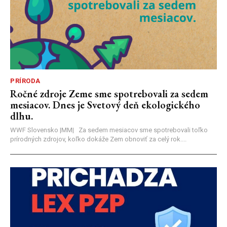
PRÍRODA
Ročné zdroje Zeme sme spotrebovali za sedem
mesiacov. Dnes je Svetový deň ekologického
dlhu.
WWF Slovensko |MM| Za sedem mesiacov sme spotrebovali toľko
prírodných zdrojov, koľko dokáže Zem obnoviť za celý rok....