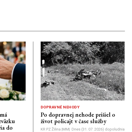
DOPRAVNÉ NEHODY
emá
Po dopravnej nehode prišiel o
zväzku
život policajt v čase služby
ia do
KR PZ Žilina |MM| Dnes (31. 07. 2026) dopoludnia