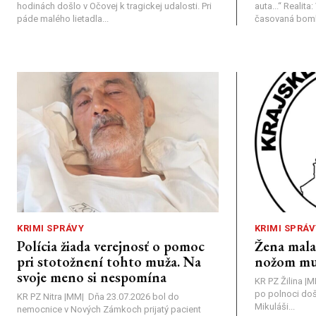
hodinách došlo v Očovej k tragickej udalosti. Pri
auta...“ ​Realit
páde malého lietadla...
časovaná bomba
KRIMI SPRÁVY
KRIMI SPRÁV
Polícia žiada verejnosť o pomoc
Žena mal
pri stotožnení tohto muža. Na
nožom mu
svoje meno si nespomína
KR PZ Žilina |
po polnoci doš
KR PZ Nitra |MM| Dňa 23.07.2026 bol do
Mikuláši...
nemocnice v Nových Zámkoch prijatý pacient