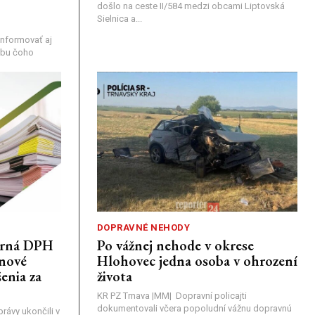
došlo na ceste II/584 medzi obcami Liptovská
Sielnica a...
nformovať aj
rebu čoho
DOPRAVNÉ NEHODY
porná DPH
Po vážnej nehode v okrese
únové
Hlohovec jedna osoba v ohrození
enia za
života
KR PZ Trnava |MM| Dopravní policajti
dokumentovali včera popoludní vážnu dopravnú
rávy ukončili v