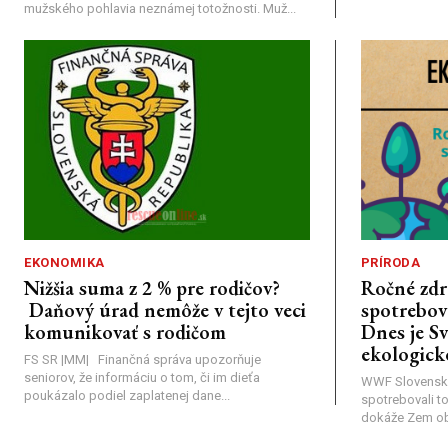
mužského pohlavia neznámej totožnosti. Muž...
EKONOMIKA
PRÍRODA
Nižšia suma z 2 % pre rodičov?
Ročné zdr
Daňový úrad nemôže v tejto veci
spotrebova
komunikovať s rodičom
Dnes je S
ekologick
FS SR |MM| Finančná správa upozorňuje
seniorov, že informáciu o tom, či im dieťa
WWF Slovensk
poukázalo podiel zaplatenej dane...
spotrebovali t
dokáže Zem obno