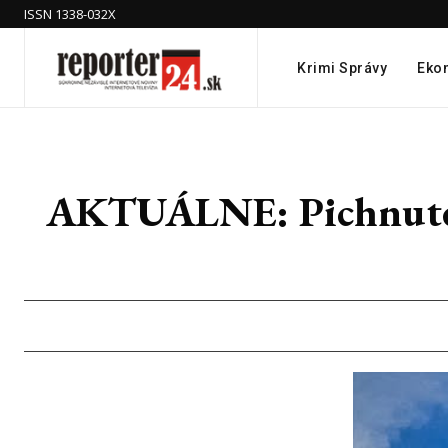
ISSN 1338-032X
Krimi Správy
Eko
AKTUÁLNE: Pichnuté di