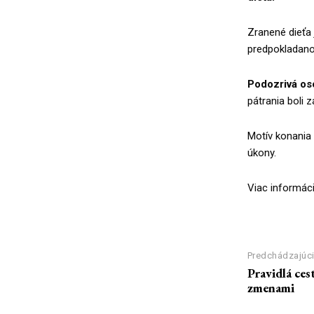
Zranené dieťa 
predpokladanou
Podozrivá oso
pátrania boli 
Motív konania 
úkony.
Viac informác
zdroj: Polícia S
Predchádzajúci
Pravidlá ces
zmenami