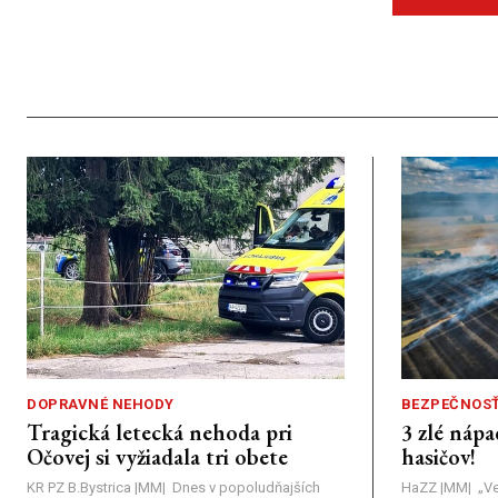
DOPRAVNÉ NEHODY
BEZPEČNOS
Tragická letecká nehoda pri
3 zlé nápa
Očovej si vyžiadala tri obete
hasičov!
KR PZ B.Bystrica |MM| Dnes v popoludňajších
HaZZ |MM| ​„Ve