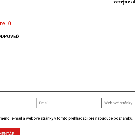
verejné o
re:
0
ODPOVEĎ
Meno:
Email:
 meno, e-mail a webové stránky v tomto prehliadači pre nabudúce poznámku.