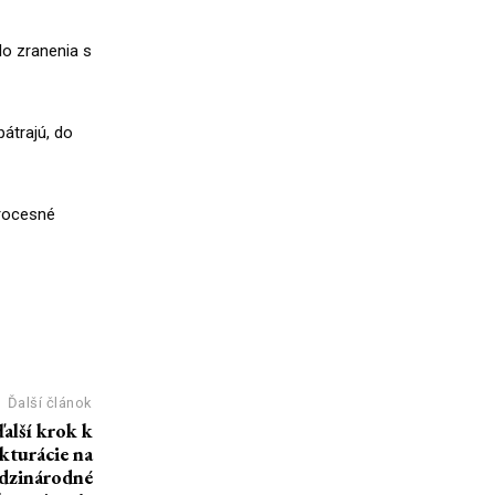
lo zranenia s
pátrajú, do
procesné
Ďalší článok
ďalší krok k
akturácie na
edzinárodné