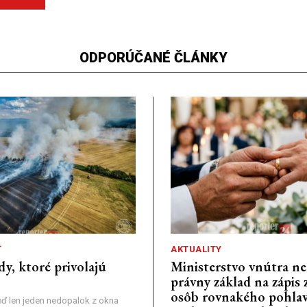
ODPORÚČANÉ ČLÁNKY
Ť
AKTUALITY
dy, ktoré privolajú
Ministerstvo vnútra n
právny základ na zápis 
osôb rovnakého pohlav
ď len jeden nedopalok z okna