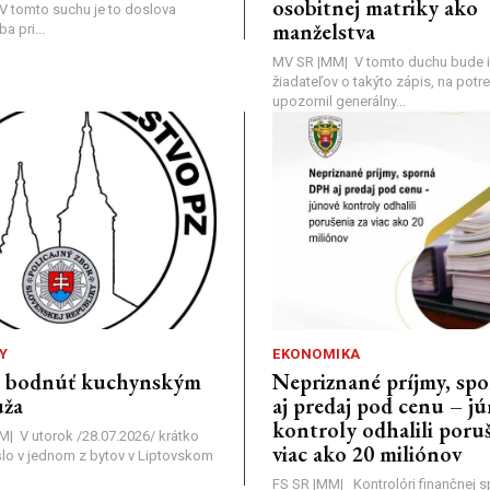
osobitnej matriky ako
a: V tomto suchu je to doslova
manželstva
 pri...
MV SR |MM| V tomto duchu bude i
žiadateľov o takýto zápis, na pot
upozornil generálny...
Y
EKONOMIKA
a bodnúť kuchynským
Nepriznané príjmy, s
ža
aj predaj pod cenu – j
kontroly odhalili poruš
MM| V utorok /28.07.2026/ krátko
viac ako 20 miliónov
lo v jednom z bytov v Liptovskom
FS SR |MM| Kontrolóri finančnej sp