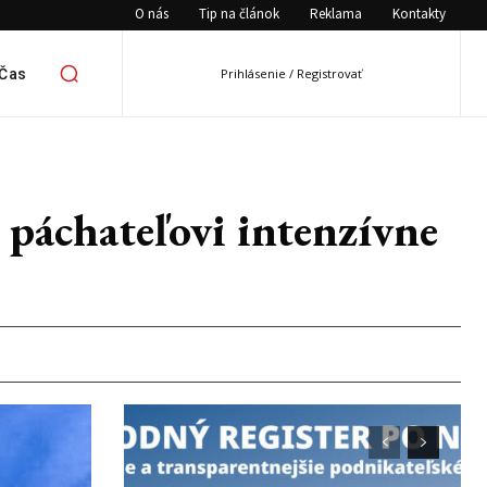
O nás
Tip na článok
Reklama
Kontakty
 Čas
Prihlásenie / Registrovať
páchateľovi intenzívne