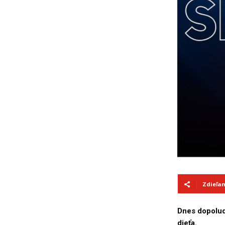
Zdieľa
Dnes dopolud
dieťa.