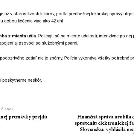
je už v starostlivosti lekárov, podľa predbežnej lekárskej správy utrpe
 dobou liečenia viac ako 42 dní.
ba z miesta ušla.
Policajti sú na mieste udalosti, intenzívne po nej 
zapojení aj psovodi so služobnými psami.
podozrivého zatiaľ nie je známy. Polícia vykonáva všetky potrebné 
ií poskytneme neskôr.
R
 článok
tnej premávky prejdú
Finančná správa urobila 
spusteniu elektronickej f
Slovensku: vyhlásila m