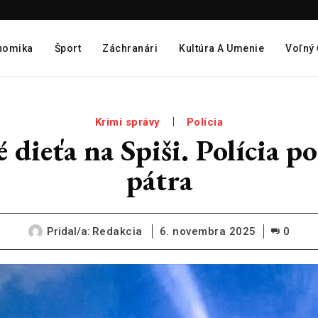
nomika
Šport
Záchranári
Kultúra A Umenie
Voľný
Krimi správy
Polícia
eťa na Spiši. Polícia po 
pátra
Pridal/a:
Redakcia
6. novembra 2025
0