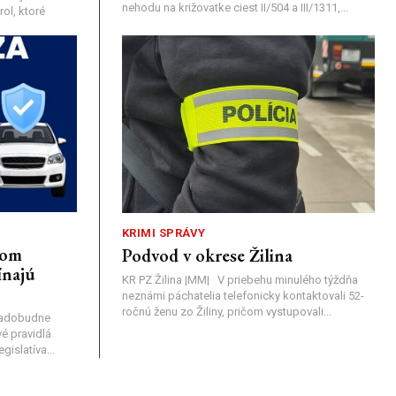
nehodu na križovatke ciest II/504 a III/1311,...
ol, ktoré
KRIMI SPRÁVY
nom
Podvod v okrese Žilina
ínajú
KR PZ Žilina |MM| V priebehu minulého týždňa
neznámi páchatelia telefonicky kontaktovali 52-
ročnú ženu zo Žiliny, pričom vystupovali...
nadobudne
é pravidlá
islatíva...