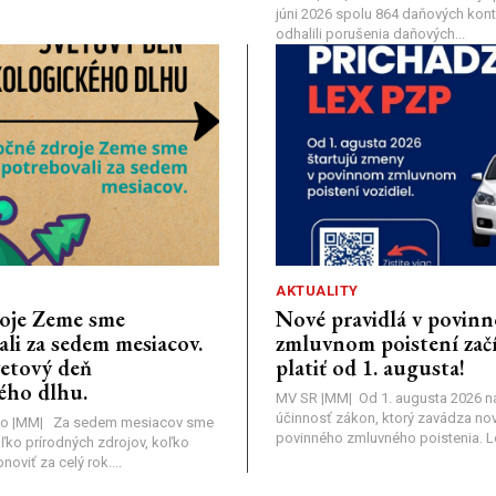
júni 2026 spolu 864 daňových kontr
odhalili porušenia daňových...
AKTUALITY
oje Zeme sme
Nové pravidlá v povin
li za sedem mesiacov.
zmluvnom poistení zač
vetový deň
platiť od 1. augusta!
ého dlhu.
MV SR |MM| Od 1. augusta 2026 
účinnosť zákon, ktorý zavádza nov
o |MM| Za sedem mesiacov sme
povinného zmluvného poistenia. Leg
oľko prírodných zdrojov, koľko
viť za celý rok....