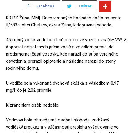
Facebook
Twitter
KR PZ Žilina |MM| Dnes v ranných hodinách došlo na ceste
II/583 v obci Gbeľany, okres Žilina, k dopravnej nehode.
45-ročný vodič viedol osobné motorové vozidlo značky VW. Z
doposiaľ nezistených príčin vodič s vozidlom prešiel do
protismernej časti vozovky, kde narazil do stĺpa verejného
osvetlenia, prerazil oplotenie a následne narazil do steny
rodinného domu.
U vodiča bola vykonaná dychová skúška s výsledkom 0,97
mg/l, čo je 2,02 promile.
K zraneniam osôb nedošlo.
Vodičovi bola obmedzená osobná sloboda, zadržaný
vodičský preukaz a v súčasnosti prebieha vyšetrovanie vo