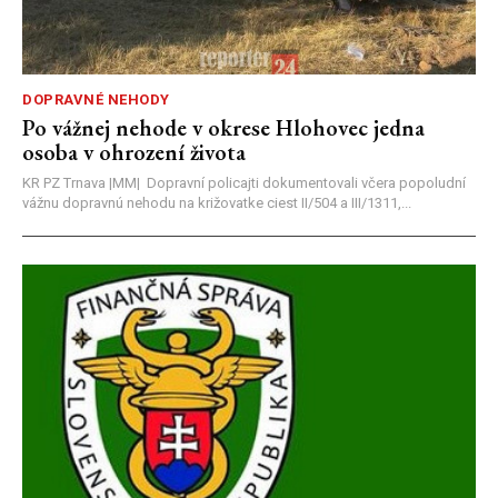
DOPRAVNÉ NEHODY
Po vážnej nehode v okrese Hlohovec jedna
osoba v ohrození života
KR PZ Trnava |MM| Dopravní policajti dokumentovali včera popoludní
vážnu dopravnú nehodu na križovatke ciest II/504 a III/1311,...