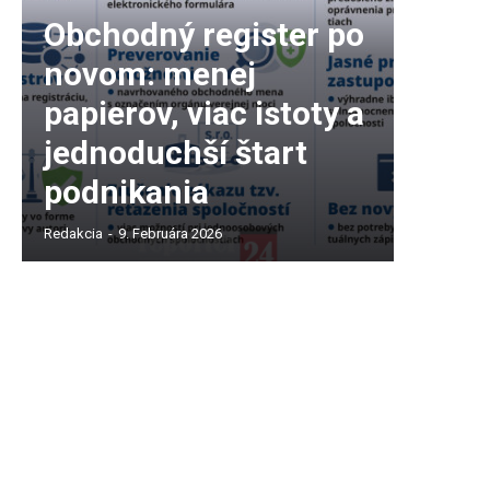
Obchodný register po
novom: menej
papierov, viac istoty a
jednoduchší štart
podnikania
Redakcia
-
9. Februára 2026