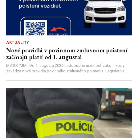
AKTUALITY
Nové pravidlá v povinnom zmluvnom poistení
začínajú platiť od 1. augusta!
MV SR |MM| Od 1. augusta 2026 nadobudne účinnosť zákon, ktorý
zavádza nové pravidlá povinného zmluvného poistenia. Legislatíva...