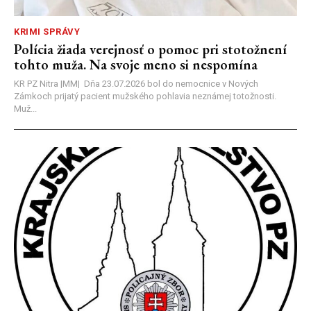
KRIMI SPRÁVY
Polícia žiada verejnosť o pomoc pri stotožnení
tohto muža. Na svoje meno si nespomína
KR PZ Nitra |MM| Dňa 23.07.2026 bol do nemocnice v Nových
Zámkoch prijatý pacient mužského pohlavia neznámej totožnosti.
Muž...