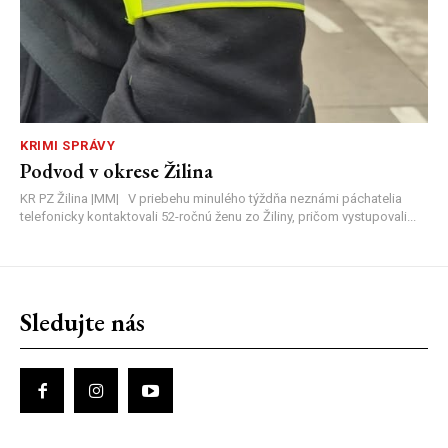
KRIMI SPRÁVY
Podvod v okrese Žilina
KR PZ Žilina |MM| V priebehu minulého týždňa neznámi páchatelia
telefonicky kontaktovali 52-ročnú ženu zo Žiliny, pričom vystupovali...
Sledujte nás