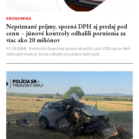
EKONOMIKA
Nepriznané príjmy, sporná DPH aj predaj pod
cenu – júnové kontroly odhalili porušenia za
viac ako 20 miliónov
FS SR |MM| Kontrolóri finančnej správy ukončili v júni 2026 spolu 864
daňových kontrol, ktoré odhalili porušenia daňových...