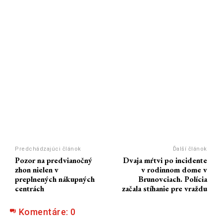
Predchádzajúci článok
Ďalší článok
Pozor na predvianočný
Dvaja mŕtvi po incidente
zhon nielen v
v rodinnom dome v
preplnených nákupných
Brunovciach. Polícia
centrách
začala stíhanie pre vraždu
Komentáre:
0