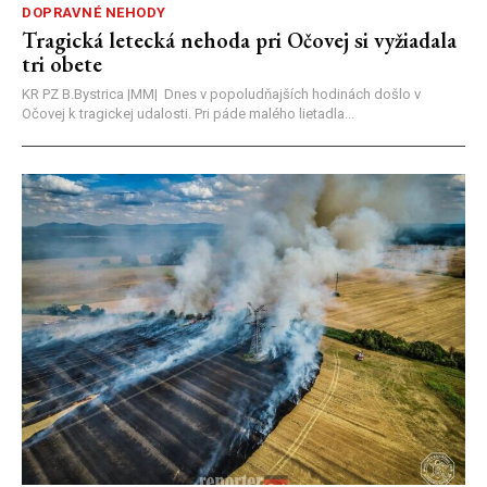
DOPRAVNÉ NEHODY
Tragická letecká nehoda pri Očovej si vyžiadala
tri obete
KR PZ B.Bystrica |MM| Dnes v popoludňajších hodinách došlo v
Očovej k tragickej udalosti. Pri páde malého lietadla...