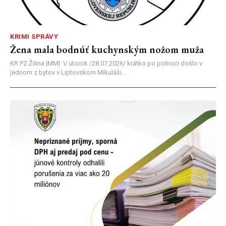
KRIMI SPRÁVY
Žena mala bodnúť kuchynským nožom muža
KR PZ Žilina |MM| V utorok /28.07.2026/ krátko po polnoci došlo v
jednom z bytov v Liptovskom Mikuláši...