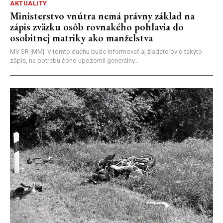
AKTUALITY
Ministerstvo vnútra nemá právny základ na
zápis zväzku osôb rovnakého pohlavia do
osobitnej matriky ako manželstva
MV SR |MM| V tomto duchu bude informovať aj žiadateľov o takýto
zápis, na potrebu čoho upozornil generálny...