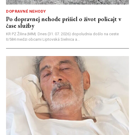
DOPRAVNÉ NEHODY
Po dopravnej nehode prišiel o život policajt v
čase služby
KR PZ Žilina |MM| Dnes (31. 07. 2026) dopoludnia došlo na ceste
II/584 medzi obcami Liptovská Sielnica a...