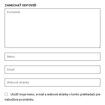
ZANECHAŤ ODPOVEĎ
Komentár:
Me
Ema
We
str
Uložiť moje meno, e-mail a webové stránky v tomto prehliadači pre
nabudúce poznámku.