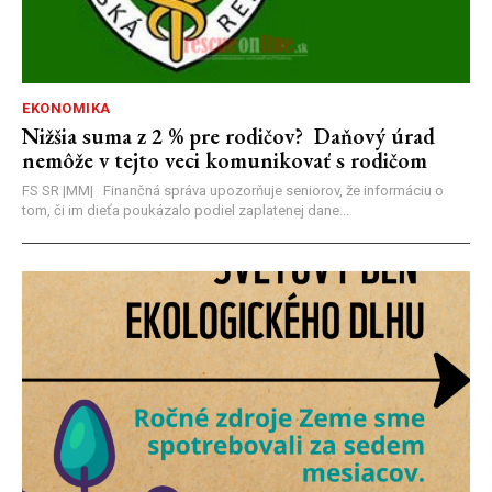
EKONOMIKA
Nižšia suma z 2 % pre rodičov? Daňový úrad
nemôže v tejto veci komunikovať s rodičom
FS SR |MM| Finančná správa upozorňuje seniorov, že informáciu o
tom, či im dieťa poukázalo podiel zaplatenej dane...