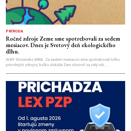
PRÍRODA
Ročné zdroje Zeme sme spotrebovali za sedem
mesiacov. Dnes je Svetový deň ekologického
dlhu.
WWF Slovensko |MM| Za sedem mesiacov sme spotrebovali toľko
prírodných zdrojov, koľko dokáže Zem obnoviť za celý rok....