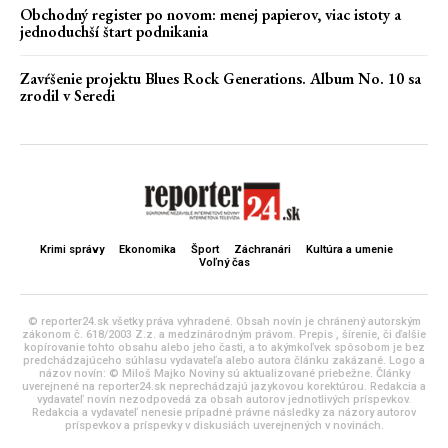
Obchodný register po novom: menej papierov, viac istoty a
jednoduchší štart podnikania
Zavŕšenie projektu Blues Rock Generations. Album No. 10 sa
zrodil v Seredi
Krimi správy
Ekonomika
Šport
Záchranári
Kultúra a umenie
Voľný čas
© reporter24.sk všetky práva vyhradené. Obsah novín je chránený autorským
zákonom č. 618/2003 Z.z. a medzinárodným právom. Prepis , šírenie, či ďalšie
kopírovanie tohto obsahu alebo jeho časti, a to akýmkoľvek spôsobom je bez
predchádzajúceho súhlasu vydavateľa alebo autora článku zakázané. Logo a
názov novín: © Miloš Majko Noviny sú aktualizované priebežne. Články
uverejnené na reporter24.sk neprechádzajú jazykovou korektúrou. Redakcia a
vydavateľ novín nezodpovedá za obsah autorov jednotlivých príspevkov.
Redakcia a vydavateľ nenesie prípadné právne následky za názory autorov
príspevkov a príspevky v diskusiách uverejnených v novinách.