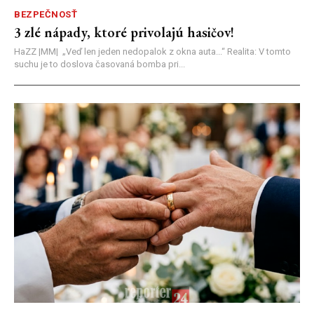
BEZPEČNOSŤ
3 zlé nápady, ktoré privolajú hasičov!
HaZZ |MM| ​„Veď len jeden nedopalok z okna auta...“ ​Realita: V tomto
suchu je to doslova časovaná bomba pri...