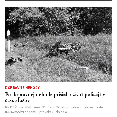
DOPRAVNÉ NEHODY
Po dopravnej nehode prišiel o život policajt v
čase služby
KR PZ Žilina |MM| Dnes (31. 07. 2026) dopoludnia došlo na ceste
II/584 medzi obcami Liptovská Sielnica a...