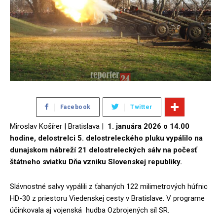
Facebook
Twitter
Miroslav Košírer | Bratislava |
1. januára 2026 o 14.00
hodine, delostrelci 5. delostreleckého pluku vypálilo na
dunajskom nábreží 21 delostreleckých sálv na počesť
štátneho sviatku Dňa vzniku Slovenskej republiky.
Slávnostné salvy vypálili z ťahaných 122 milimetrových húfnic
HD-30 z priestoru Viedenskej cesty v Bratislave. V programe
účinkovala aj vojenská hudba Ozbrojených síl SR.