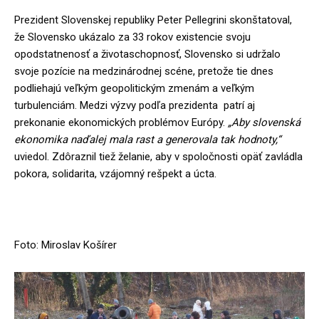
Prezident Slovenskej republiky Peter Pellegrini skonštatoval,
že Slovensko ukázalo za 33 rokov existencie svoju
opodstatnenosť a životaschopnosť, Slovensko si udržalo
svoje pozície na medzinárodnej scéne, pretože tie dnes
podliehajú veľkým geopolitickým zmenám a veľkým
turbulenciám. Medzi výzvy podľa prezidenta patrí aj
prekonanie ekonomických problémov Európy.
„Aby slovenská
ekonomika naďalej mala rast a generovala tak hodnoty,“
uviedol. Zdôraznil tiež želanie, aby v spoločnosti opäť zavládla
pokora, solidarita, vzájomný rešpekt a úcta.
Foto: Miroslav Košírer