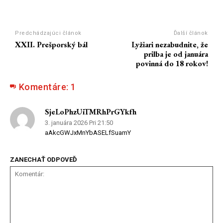
Predchádzajúci článok
Ďalší článok
XXII. Prešporský bál
Lyžiari nezabudnite, že
prilba je od januára
povinná do 18 rokov!
Komentáre:
1
SjeLoPhzUiTMRhPrGYkfh
3. januára 2026 Pri 21:50
aAkcGWJxMnYbASELfSuamY
ZANECHAŤ ODPOVEĎ