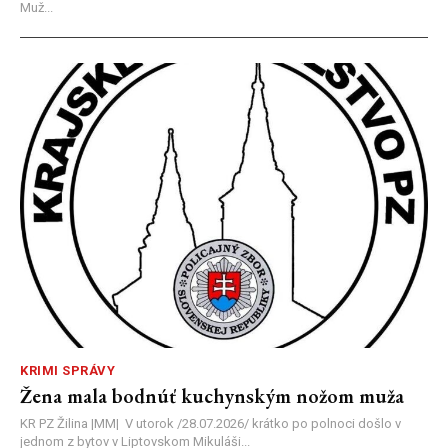
Muž...
KRIMI SPRÁVY
Žena mala bodnúť kuchynským nožom muža
KR PZ Žilina |MM| V utorok /28.07.2026/ krátko po polnoci došlo v
jednom z bytov v Liptovskom Mikuláši...