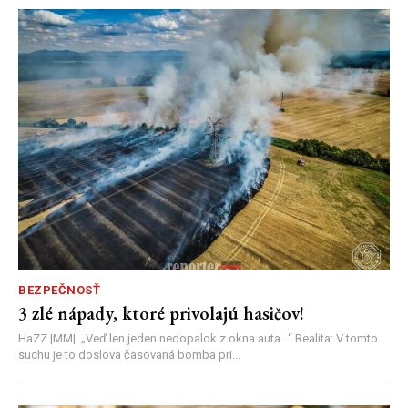
BEZPEČNOSŤ
3 zlé nápady, ktoré privolajú hasičov!
HaZZ |MM| ​„Veď len jeden nedopalok z okna auta...“ ​Realita: V tomto
suchu je to doslova časovaná bomba pri...