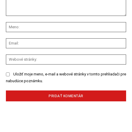
Komentár:
Me
Ema
We
str
Uložiť moje meno, e-mail a webové stránky v tomto prehliadači pre
nabudúce poznámku.