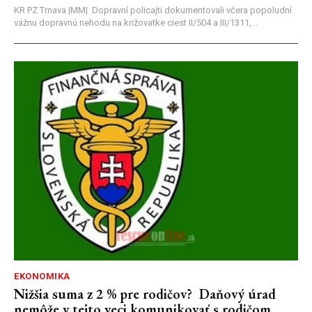
KR PZ Trnava |MM| Dopravní policajti dokumentovali včera popoludní
vážnu dopravnú nehodu na križovatke ciest II/504 a III/1311,...
EKONOMIKA
Nižšia suma z 2 % pre rodičov? Daňový úrad
nemôže v tejto veci komunikovať s rodičom