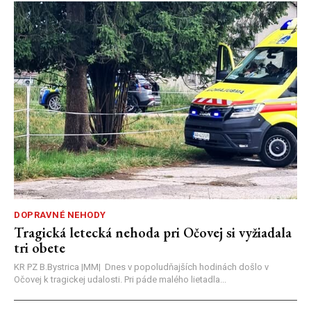
DOPRAVNÉ NEHODY
Tragická letecká nehoda pri Očovej si vyžiadala
tri obete
KR PZ B.Bystrica |MM| Dnes v popoludňajších hodinách došlo v
Očovej k tragickej udalosti. Pri páde malého lietadla...