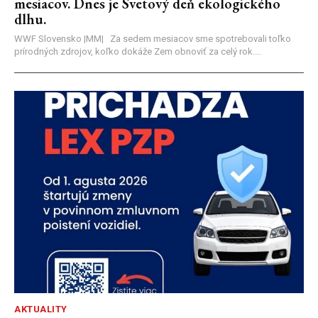
mesiacov. Dnes je Svetový deň ekologického
dlhu.
WWF Slovensko |MM| Za sedem mesiacov sme spotrebovali toľko
prírodných zdrojov, koľko dokáže Zem obnoviť za celý rok....
AKTUALITY