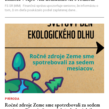
FS SR |MM| Finančná správa upozorňuje seniorov, že informáciu o
tom, či im dieťa poukázalo podiel zaplatenej dane...
PRÍRODA
Ročné zdroje Zeme sme spotrebovali za sedem