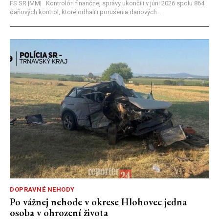
FS SR |MM| Kontrolóri finančnej správy ukončili v júni 2026 spolu 864
daňových kontrol, ktoré odhalili porušenia daňových...
DOPRAVNÉ NEHODY
Po vážnej nehode v okrese Hlohovec jedna
osoba v ohrození života