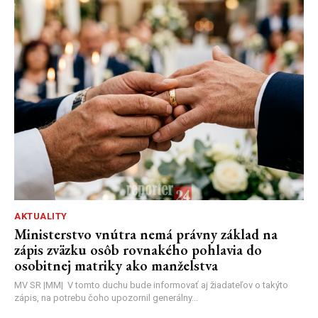
AKTUALITY
Ministerstvo vnútra nemá právny základ na
zápis zväzku osôb rovnakého pohlavia do
osobitnej matriky ako manželstva
MV SR |MM| V tomto duchu bude informovať aj žiadateľov o takýto
zápis, na potrebu čoho upozornil generálny...