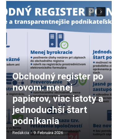
Obchodný register po
novom: menej
papierov, viac istoty a
jednoduchší štart
podnikania
Redakcia
-
9. Februára 2026