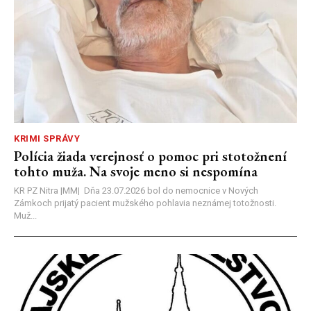
KRIMI SPRÁVY
Polícia žiada verejnosť o pomoc pri stotožnení
tohto muža. Na svoje meno si nespomína
KR PZ Nitra |MM| Dňa 23.07.2026 bol do nemocnice v Nových
Zámkoch prijatý pacient mužského pohlavia neznámej totožnosti.
Muž...