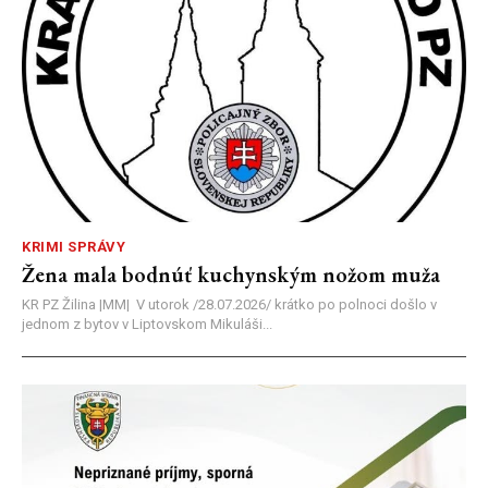
KRIMI SPRÁVY
Žena mala bodnúť kuchynským nožom muža
KR PZ Žilina |MM| V utorok /28.07.2026/ krátko po polnoci došlo v
jednom z bytov v Liptovskom Mikuláši...