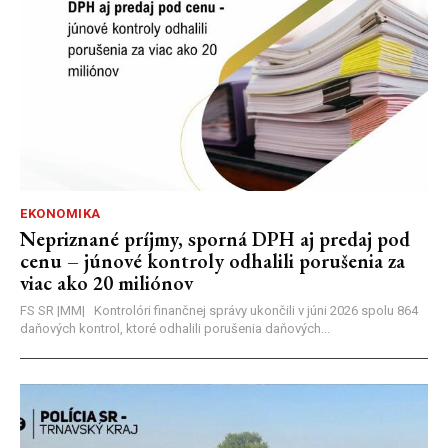
EKONOMIKA
Nepriznané príjmy, sporná DPH aj predaj pod
cenu – júnové kontroly odhalili porušenia za
viac ako 20 miliónov
FS SR |MM| Kontrolóri finančnej správy ukončili v júni 2026 spolu 864
daňových kontrol, ktoré odhalili porušenia daňových...