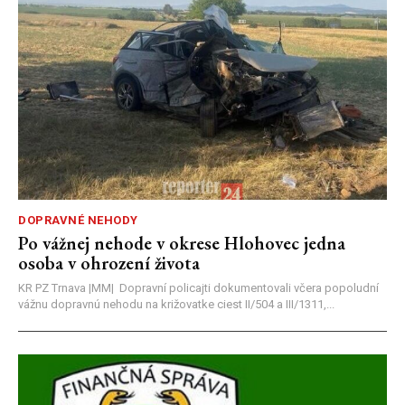
DOPRAVNÉ NEHODY
Po vážnej nehode v okrese Hlohovec jedna
osoba v ohrození života
KR PZ Trnava |MM| Dopravní policajti dokumentovali včera popoludní
vážnu dopravnú nehodu na križovatke ciest II/504 a III/1311,...