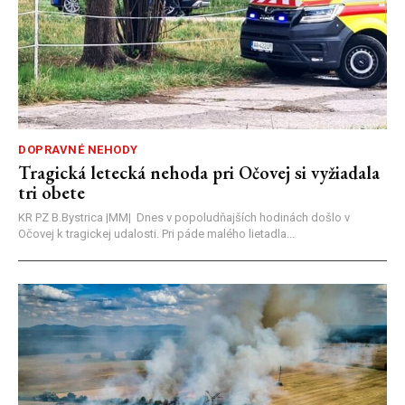
DOPRAVNÉ NEHODY
Tragická letecká nehoda pri Očovej si vyžiadala
tri obete
KR PZ B.Bystrica |MM| Dnes v popoludňajších hodinách došlo v
Očovej k tragickej udalosti. Pri páde malého lietadla...