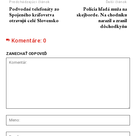
Predchádzajúci článok
Ďalší článok
Podvodné telefonáty zo
Polícia hľadá muža na
Spojeného kráľovstva
skejborde. Na chodníku
otravujú celé Slovensko
narazil a zranil
dôchodkyňu
Komentáre:
0
ZANECHAŤ ODPOVEĎ
Komentár:
Me
Ema