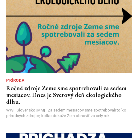
PRÍRODA
Ročné zdroje Zeme sme spotrebovali za sedem
mesiacov. Dnes je Svetový deň ekologického
dlhu.
WWF Slovensko |MM| Za sedem mesiacov sme spotrebovali toľko
prírodných zdrojov, koľko dokáže Zem obnoviť za celý rok....