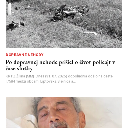
DOPRAVNÉ NEHODY
Po dopravnej nehode prišiel o život policajt v
čase služby
KR PZ Žilina |MM| Dnes (31. 07. 2026) dopoludnia došlo na ceste
II/584 medzi obcami Liptovská Sielnica a...