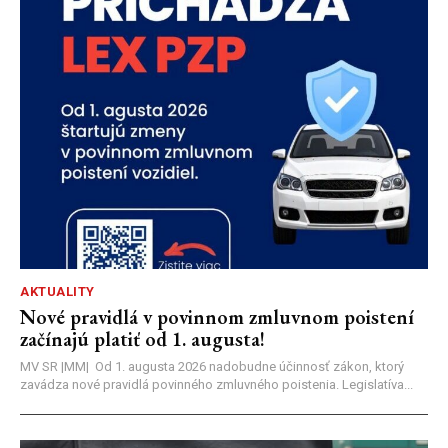
AKTUALITY
Nové pravidlá v povinnom zmluvnom poistení
začínajú platiť od 1. augusta!
MV SR |MM| Od 1. augusta 2026 nadobudne účinnosť zákon, ktorý
zavádza nové pravidlá povinného zmluvného poistenia. Legislatíva...