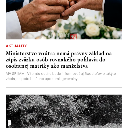
AKTUALITY
Ministerstvo vnútra nemá právny základ na
zápis zväzku osôb rovnakého pohlavia do
osobitnej matriky ako manželstva
MV SR |MM| V tomto duchu bude informovať aj žiadateľov o takýto
zápis, na potrebu čoho upozornil generálny...