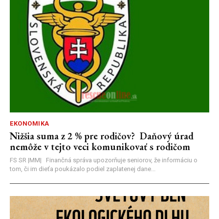
EKONOMIKA
Nižšia suma z 2 % pre rodičov? Daňový úrad
nemôže v tejto veci komunikovať s rodičom
FS SR |MM| Finančná správa upozorňuje seniorov, že informáciu o
tom, či im dieťa poukázalo podiel zaplatenej dane...