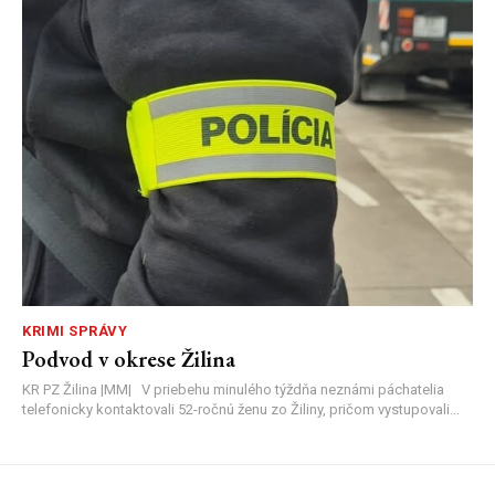
KRIMI SPRÁVY
Podvod v okrese Žilina
KR PZ Žilina |MM| V priebehu minulého týždňa neznámi páchatelia
telefonicky kontaktovali 52-ročnú ženu zo Žiliny, pričom vystupovali...