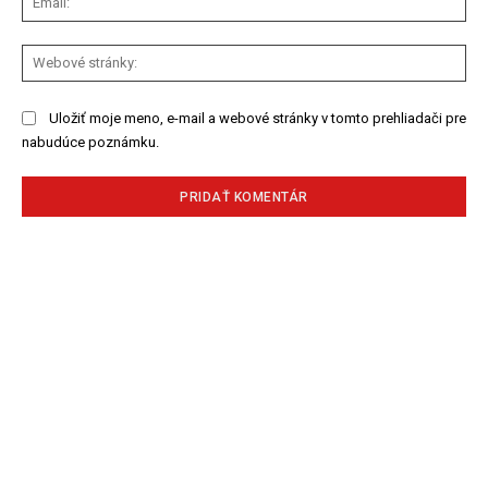
We
str
Uložiť moje meno, e-mail a webové stránky v tomto prehliadači pre
nabudúce poznámku.