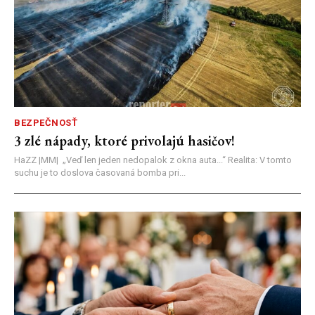
BEZPEČNOSŤ
3 zlé nápady, ktoré privolajú hasičov!
HaZZ |MM| ​„Veď len jeden nedopalok z okna auta...“ ​Realita: V tomto
suchu je to doslova časovaná bomba pri...