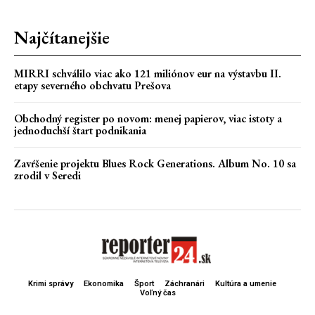
Najčítanejšie
MIRRI schválilo viac ako 121 miliónov eur na výstavbu II.
etapy severného obchvatu Prešova
Obchodný register po novom: menej papierov, viac istoty a
jednoduchší štart podnikania
Zavŕšenie projektu Blues Rock Generations. Album No. 10 sa
zrodil v Seredi
Krimi správy
Ekonomika
Šport
Záchranári
Kultúra a umenie
Voľný čas