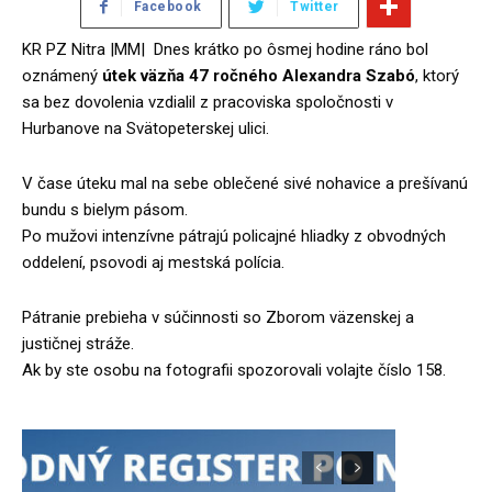
Facebook
Twitter
KR PZ Nitra |MM| Dnes krátko po ôsmej hodine ráno bol
oznámený
útek väzňa 47 ročného Alexandra Szabó
, ktorý
sa bez dovolenia vzdialil z pracoviska spoločnosti v
Hurbanove na Svätopeterskej ulici.
V čase úteku mal na sebe oblečené sivé nohavice a prešívanú
bundu s bielym pásom.
Po mužovi intenzívne pátrajú policajné hliadky z obvodných
oddelení, psovodi aj mestská polícia.
Pátranie prebieha v súčinnosti so Zborom väzenskej a
justičnej stráže.
Ak by ste osobu na fotografii spozorovali volajte číslo 158.