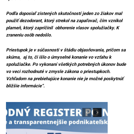
Podľa doposiaľ zistených skutočností jeden zo žiakov mal
použiť dezodorant, ktorý strekol na zapaľovač, čím vznikol
plameň, ktorý zapríčinil obhorenie vlasov spolužiačky. K
zraneniu osôb nedošlo.
Priestupok je v súčasnosti v štádiu objasňovania, pričom sa
skúma, aj to, či išlo o úmyselné konanie vo vzťahu k
spolužiačke. Po vykonaní všetkých potrebných úkonov bude
vo veci rozhodnuté v zmysle zákona o priestupkoch.
Vzhľadom na prebiehajúce konanie nie je možné poskytnúť
bližšie informácie“.