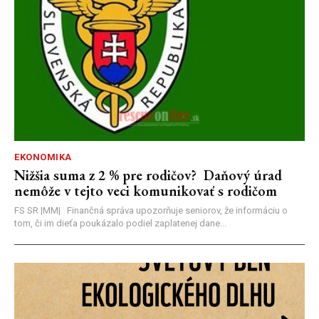
EKONOMIKA
Nižšia suma z 2 % pre rodičov? Daňový úrad
nemôže v tejto veci komunikovať s rodičom
FS SR |MM| Finančná správa upozorňuje seniorov, že informáciu o
tom, či im dieťa poukázalo podiel zaplatenej dane...