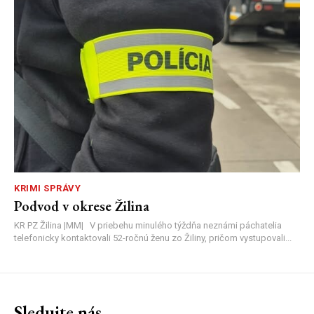
KRIMI SPRÁVY
Podvod v okrese Žilina
KR PZ Žilina |MM| V priebehu minulého týždňa neznámi páchatelia
telefonicky kontaktovali 52-ročnú ženu zo Žiliny, pričom vystupovali...
Sledujte nás