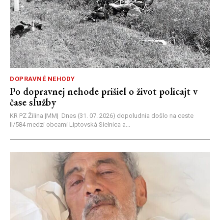
DOPRAVNÉ NEHODY
Po dopravnej nehode prišiel o život policajt v
čase služby
KR PZ Žilina |MM| Dnes (31. 07. 2026) dopoludnia došlo na ceste
II/584 medzi obcami Liptovská Sielnica a...