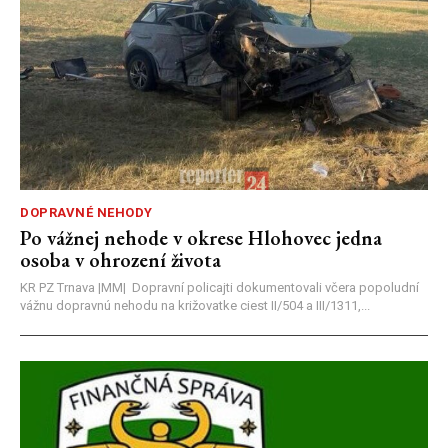
DOPRAVNÉ NEHODY
Po vážnej nehode v okrese Hlohovec jedna
osoba v ohrození života
KR PZ Trnava |MM| Dopravní policajti dokumentovali včera popoludní
vážnu dopravnú nehodu na križovatke ciest II/504 a III/1311,...