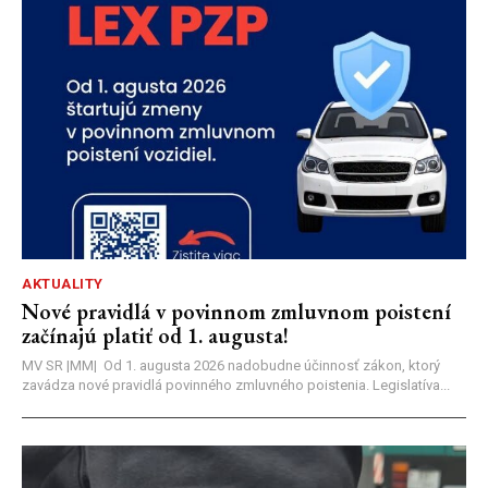
AKTUALITY
Nové pravidlá v povinnom zmluvnom poistení
začínajú platiť od 1. augusta!
MV SR |MM| Od 1. augusta 2026 nadobudne účinnosť zákon, ktorý
zavádza nové pravidlá povinného zmluvného poistenia. Legislatíva...