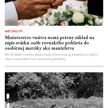
AKTUALITY
Ministerstvo vnútra nemá právny základ na
zápis zväzku osôb rovnakého pohlavia do
osobitnej matriky ako manželstva
MV SR |MM| V tomto duchu bude informovať aj žiadateľov o takýto
zápis, na potrebu čoho upozornil generálny...