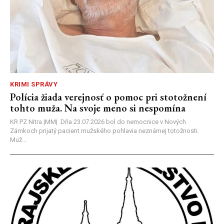
KRIMI SPRÁVY
Polícia žiada verejnosť o pomoc pri stotožnení
tohto muža. Na svoje meno si nespomína
KR PZ Nitra |MM| Dňa 23.07.2026 bol do nemocnice v Nových
Zámkoch prijatý pacient mužského pohlavia neznámej totožnosti.
Muž...