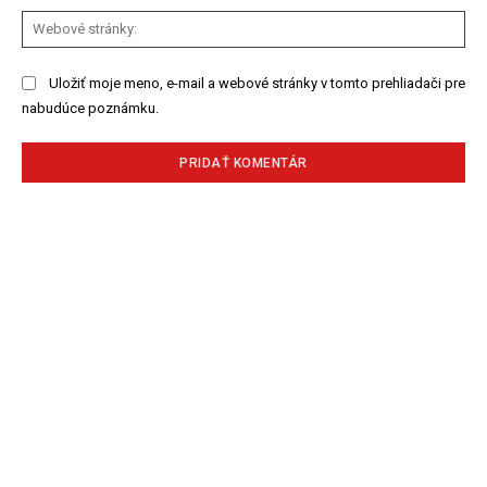
We
str
Uložiť moje meno, e-mail a webové stránky v tomto prehliadači pre
nabudúce poznámku.