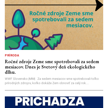
PRÍRODA
Ročné zdroje Zeme sme spotrebovali za sedem
mesiacov. Dnes je Svetový deň ekologického
dlhu.
WWF Slovensko |MM| Za sedem mesiacov sme spotrebovali toľko
prírodných zdrojov, koľko dokáže Zem obnoviť za celý rok....