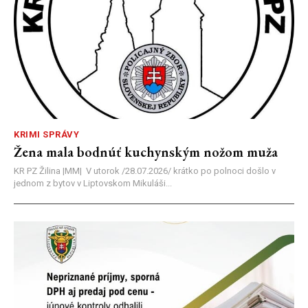
KRIMI SPRÁVY
Žena mala bodnúť kuchynským nožom muža
KR PZ Žilina |MM| V utorok /28.07.2026/ krátko po polnoci došlo v
jednom z bytov v Liptovskom Mikuláši...