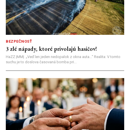
BEZPEČNOSŤ
3 zlé nápady, ktoré privolajú hasičov!
HaZZ |MM| ​„Veď len jeden nedopalok z okna auta...“ ​Realita: V tomto
suchu je to doslova časovaná bomba pri...