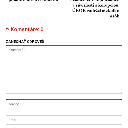
v súvislosti s korupciou.
ÚBOK zadržal niekoľko
osôb
Komentáre:
0
ZANECHAŤ ODPOVEĎ
Komentár:
Me
Ema