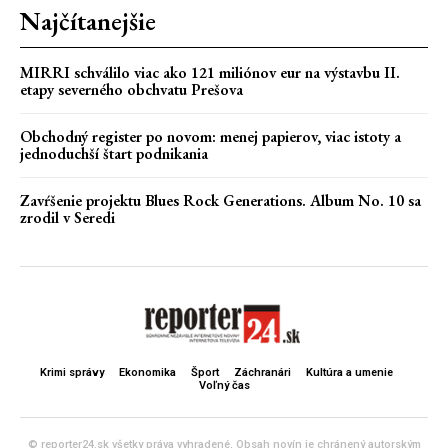
Najčítanejšie
MIRRI schválilo viac ako 121 miliónov eur na výstavbu II.
etapy severného obchvatu Prešova
Obchodný register po novom: menej papierov, viac istoty a
jednoduchší štart podnikania
Zavŕšenie projektu Blues Rock Generations. Album No. 10 sa
zrodil v Seredi
Krimi správy
Ekonomika
Šport
Záchranári
Kultúra a umenie
Voľný čas
© reporter24.sk všetky práva vyhradené. Obsah novín je chránený autorským