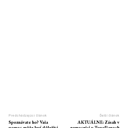
Predchádzajúci článok
Ďalší článok
Spoznávate ho? Vaša
AKTUÁLNE: Zásah v
pomoc môže byť dôležitá
nemocnici v Topoľčanoch