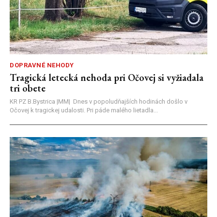
DOPRAVNÉ NEHODY
Tragická letecká nehoda pri Očovej si vyžiadala
tri obete
KR PZ B.Bystrica |MM| Dnes v popoludňajších hodinách došlo v
Očovej k tragickej udalosti. Pri páde malého lietadla...