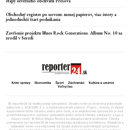
etapy severného obchvatu Prešova
Obchodný register po novom: menej papierov, viac istoty a
jednoduchší štart podnikania
Zavŕšenie projektu Blues Rock Generations. Album No. 10 sa
zrodil v Seredi
Krimi správy
Ekonomika
Šport
Záchranári
Kultúra a umenie
Voľný čas
© reporter24.sk všetky práva vyhradené. Obsah novín je chránený autorským
zákonom č. 618/2003 Z.z. a medzinárodným právom. Prepis , šírenie, či ďalšie
kopírovanie tohto obsahu alebo jeho časti, a to akýmkoľvek spôsobom je bez
predchádzajúceho súhlasu vydavateľa alebo autora článku zakázané. Logo a
názov novín: © Miloš Majko Noviny sú aktualizované priebežne. Články
uverejnené na reporter24.sk neprechádzajú jazykovou korektúrou. Redakcia a
vydavateľ novín nezodpovedá za obsah autorov jednotlivých príspevkov.