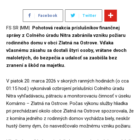
Facebook
Twitter
FS SR |MM|
Pohotová reakcia príslušníkov finančnej
správy z Colného úradu Nitra zabránila vzniku požiaru
rodinného domu v obci Zlatná na Ostrove. Vďaka
včasnému zásahu sa dostali štyri osoby, vrátane dvoch
maloletých, do bezpečia a udalosť sa zaobišla bez
zranení a škôd na majetku.
V piatok 20. marca 2026 v skorých ranných hodinách (o cca
01:15 hod.) vykonávali ozbrojení príslušníci Colného úradu
Nitra vyhľadávaciu, pátraciu a monitorovaciu činnosť v úseku
Komárno – Zlatná na Ostrove. Počas výkonu služby hliadka
pri prechádzaní okolo obce Zlatná na Ostrove spozorovala, že
z komína jedného z rodinných domov vychádza biely, neskôr
hustý čierny dym, čo nasvedčovalo možnému vzniku požiaru.