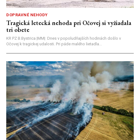
DOPRAVNÉ NEHODY
Tragická letecká nehoda pri Očovej si vyžiadala
tri obete
KR PZ B.Bystrica |MM| Dnes v popoludňajších hodinách došlo v
Očovej k tragickej udalosti. Pri páde malého lietadla...