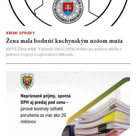
KRIMI SPRÁVY
Žena mala bodnúť kuchynským nožom muža
KR PZ Žilina |MM| V utorok /28.07.2026/ krátko po polnoci došlo v
jednom z bytov v Liptovskom Mikuláši...