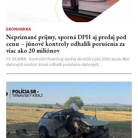
EKONOMIKA
Nepriznané príjmy, sporná DPH aj predaj pod
cenu – júnové kontroly odhalili porušenia za
viac ako 20 miliónov
FS SR |MM| Kontrolóri finančnej správy ukončili v júni 2026 spolu 864
daňových kontrol, ktoré odhalili porušenia daňových...