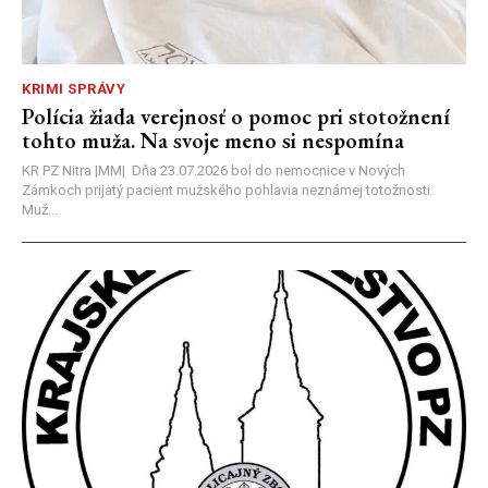
KRIMI SPRÁVY
Polícia žiada verejnosť o pomoc pri stotožnení
tohto muža. Na svoje meno si nespomína
KR PZ Nitra |MM| Dňa 23.07.2026 bol do nemocnice v Nových
Zámkoch prijatý pacient mužského pohlavia neznámej totožnosti.
Muž...