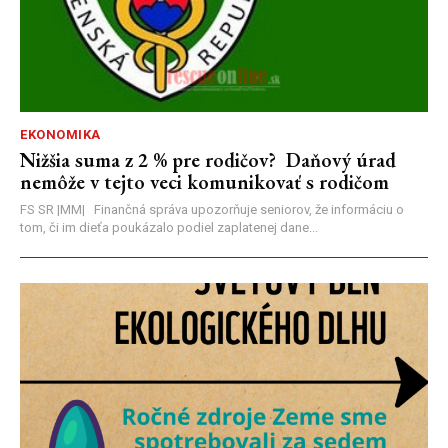
EKONOMIKA
Nižšia suma z 2 % pre rodičov? Daňový úrad
nemôže v tejto veci komunikovať s rodičom
FS SR |MM| Finančná správa upozorňuje seniorov, že informáciu o
tom, či im dieťa poukázalo podiel zaplatenej dane...