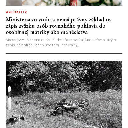
AKTUALITY
Ministerstvo vnútra nemá právny základ na
zápis zväzku osôb rovnakého pohlavia do
osobitnej matriky ako manželstva
MV SR |MM| V tomto duchu bude informovať aj žiadateľov o takýto
zápis, na potrebu čoho upozornil generálny...