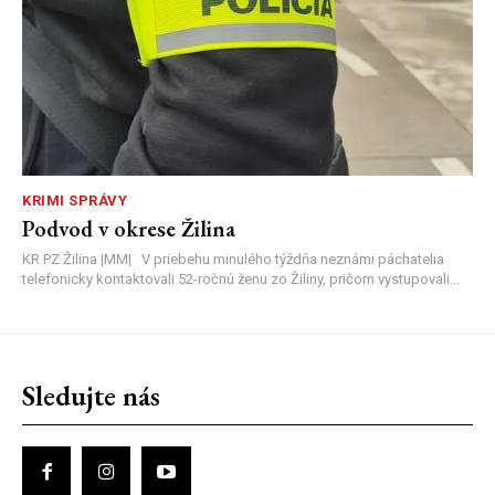
KRIMI SPRÁVY
Podvod v okrese Žilina
KR PZ Žilina |MM| V priebehu minulého týždňa neznámi páchatelia
telefonicky kontaktovali 52-ročnú ženu zo Žiliny, pričom vystupovali...
Sledujte nás