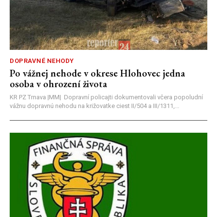
DOPRAVNÉ NEHODY
Po vážnej nehode v okrese Hlohovec jedna
osoba v ohrození života
KR PZ Trnava |MM| Dopravní policajti dokumentovali včera popoludní
vážnu dopravnú nehodu na križovatke ciest II/504 a III/1311,...