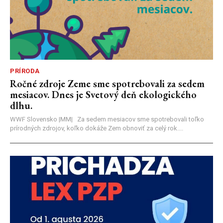
PRÍRODA
Ročné zdroje Zeme sme spotrebovali za sedem
mesiacov. Dnes je Svetový deň ekologického
dlhu.
WWF Slovensko |MM| Za sedem mesiacov sme spotrebovali toľko
prírodných zdrojov, koľko dokáže Zem obnoviť za celý rok....