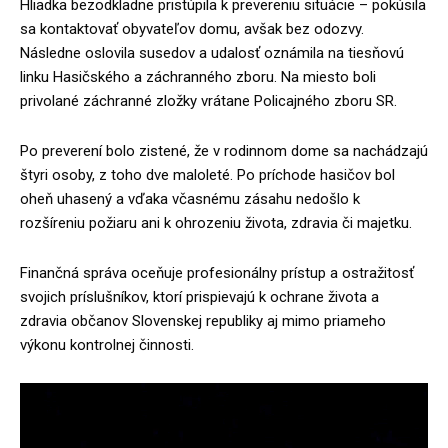
Hliadka bezodkladne pristúpila k prevereniu situácie – pokúsila
sa kontaktovať obyvateľov domu, avšak bez odozvy.
Následne oslovila susedov a udalosť oznámila na tiesňovú
linku Hasičského a záchranného zboru. Na miesto boli
privolané záchranné zložky vrátane Policajného zboru SR.
Po preverení bolo zistené, že v rodinnom dome sa nachádzajú
štyri osoby, z toho dve maloleté. Po príchode hasičov bol
oheň uhasený a vďaka včasnému zásahu nedošlo k
rozšíreniu požiaru ani k ohrozeniu života, zdravia či majetku.
Finančná správa oceňuje profesionálny prístup a ostražitosť
svojich príslušníkov, ktorí prispievajú k ochrane života a
zdravia občanov Slovenskej republiky aj mimo priameho
výkonu kontrolnej činnosti.
V
i
d