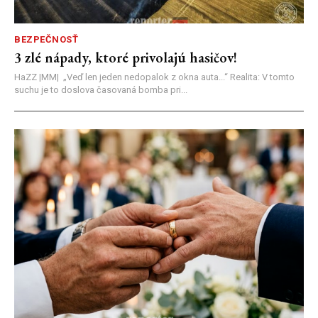
BEZPEČNOSŤ
3 zlé nápady, ktoré privolajú hasičov!
HaZZ |MM| ​„Veď len jeden nedopalok z okna auta...“ ​Realita: V tomto
suchu je to doslova časovaná bomba pri...