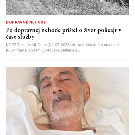
DOPRAVNÉ NEHODY
Po dopravnej nehode prišiel o život policajt v
čase služby
KR PZ Žilina |MM| Dnes (31. 07. 2026) dopoludnia došlo na ceste
II/584 medzi obcami Liptovská Sielnica a...