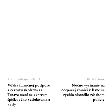
Predchádzajúci článok
Ďalší článok
Vďaka finančnej podpore
Nočné vyčíňanie na
z rezortu školstva sa
čerpacej stanici v Ilave sa
Trnava mení na centrum
rýchlo skončilo zásahom
špičkového vzdelávania a
polície
vedy