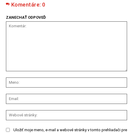
Komentáre:
0
ZANECHAŤ ODPOVEĎ
Komentár:
Me
Ema
We
str
Uložiť moje meno, e-mail a webové stránky v tomto prehliadači pre