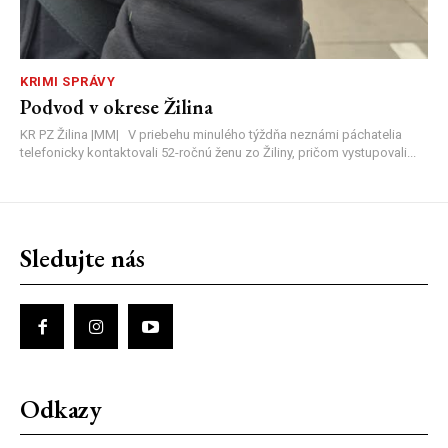
KRIMI SPRÁVY
Podvod v okrese Žilina
KR PZ Žilina |MM| V priebehu minulého týždňa neznámi páchatelia
telefonicky kontaktovali 52-ročnú ženu zo Žiliny, pričom vystupovali...
Sledujte nás
Odkazy