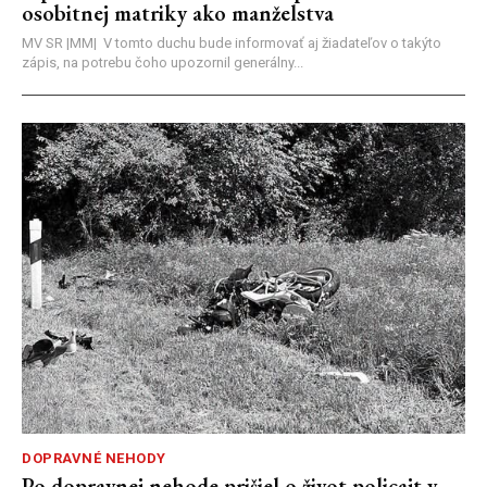
osobitnej matriky ako manželstva
MV SR |MM| V tomto duchu bude informovať aj žiadateľov o takýto
zápis, na potrebu čoho upozornil generálny...
DOPRAVNÉ NEHODY
Po dopravnej nehode prišiel o život policajt v