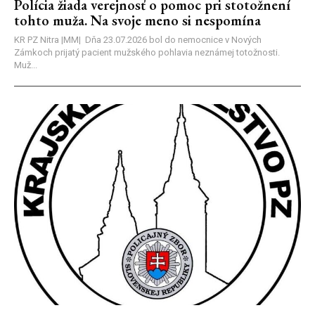
Polícia žiada verejnosť o pomoc pri stotožnení
tohto muža. Na svoje meno si nespomína
KR PZ Nitra |MM| Dňa 23.07.2026 bol do nemocnice v Nových
Zámkoch prijatý pacient mužského pohlavia neznámej totožnosti.
Muž...