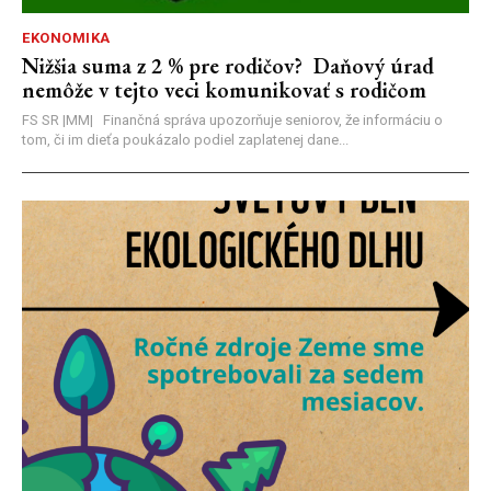
EKONOMIKA
Nižšia suma z 2 % pre rodičov? Daňový úrad
nemôže v tejto veci komunikovať s rodičom
FS SR |MM| Finančná správa upozorňuje seniorov, že informáciu o
tom, či im dieťa poukázalo podiel zaplatenej dane...