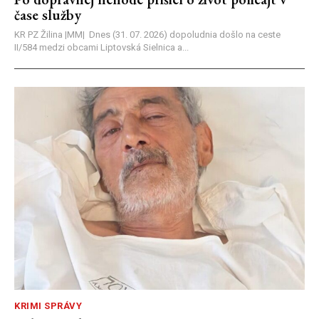
čase služby
KR PZ Žilina |MM| Dnes (31. 07. 2026) dopoludnia došlo na ceste
II/584 medzi obcami Liptovská Sielnica a...
KRIMI SPRÁVY