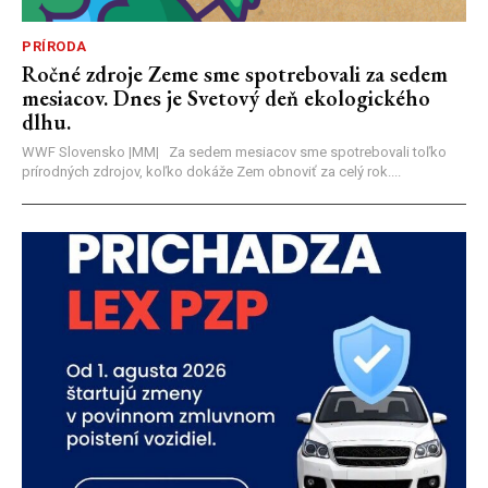
PRÍRODA
Ročné zdroje Zeme sme spotrebovali za sedem
mesiacov. Dnes je Svetový deň ekologického
dlhu.
WWF Slovensko |MM| Za sedem mesiacov sme spotrebovali toľko
prírodných zdrojov, koľko dokáže Zem obnoviť za celý rok....