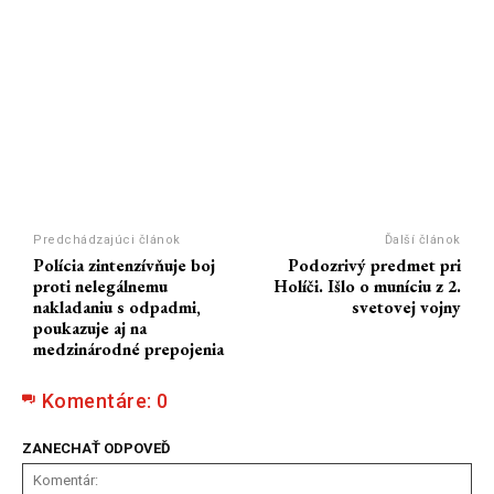
Predchádzajúci článok
Ďalší článok
Polícia zintenzívňuje boj
Podozrivý predmet pri
proti nelegálnemu
Holíči. Išlo o muníciu z 2.
nakladaniu s odpadmi,
svetovej vojny
poukazuje aj na
medzinárodné prepojenia
Komentáre:
0
ZANECHAŤ ODPOVEĎ