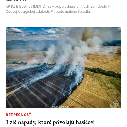
KR PZ B.Bystrica |MM| Dnes v popoludňajších hodinách došlo v
Očovej k tragickej udalosti. Pri páde malého lietadla...
BEZPEČNOSŤ
3 zlé nápady, ktoré privolajú hasičov!