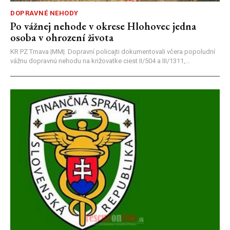
DOPRAVNÉ NEHODY
Po vážnej nehode v okrese Hlohovec jedna
osoba v ohrození života
KR PZ Trnava |MM| Dopravní policajti dokumentovali včera popoludní
vážnu dopravnú nehodu na križovatke ciest II/504 a III/1311,...