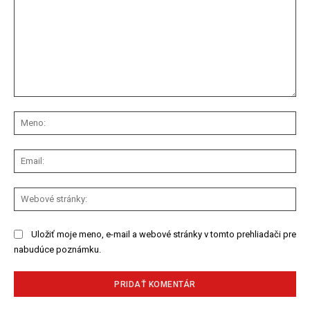
Komentár:
Me
Ema
We
str
Uložiť moje meno, e-mail a webové stránky v tomto prehliadači pre
nabudúce poznámku.