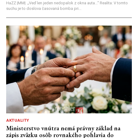
HaZZ |MM| ​„Veď len jeden nedopalok z okna auta...“ ​Realita: V tomto
suchu je to doslova časovaná bomba pri...
AKTUALITY
Ministerstvo vnútra nemá právny základ na
zápis zväzku osôb rovnakého pohlavia do