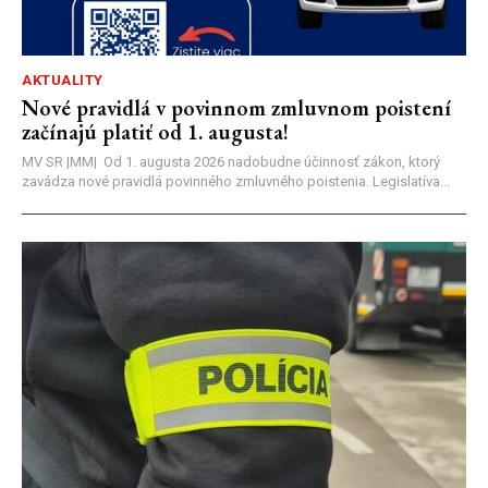
AKTUALITY
Nové pravidlá v povinnom zmluvnom poistení
začínajú platiť od 1. augusta!
MV SR |MM| Od 1. augusta 2026 nadobudne účinnosť zákon, ktorý
zavádza nové pravidlá povinného zmluvného poistenia. Legislatíva...