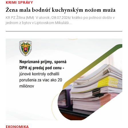
KRIMI SPRÁVY
Žena mala bodnúť kuchynským nožom muža
KR PZ Žilina |MM| V utorok /28.07.2026/ krátko po polnoci došlo v
jednom z bytov v Liptovskom Mikuláši...
EKONOMIKA