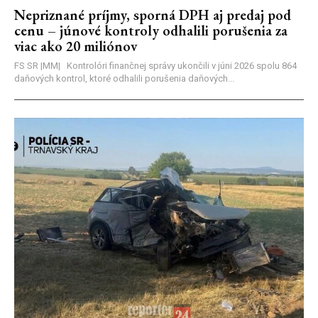
Nepriznané príjmy, sporná DPH aj predaj pod
cenu – júnové kontroly odhalili porušenia za
viac ako 20 miliónov
FS SR |MM| Kontrolóri finančnej správy ukončili v júni 2026 spolu 864
daňových kontrol, ktoré odhalili porušenia daňových...