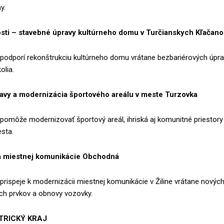
y.
osti – stavebné úpravy kultúrneho domu v Turčianskych Kľačan
podporí rekonštrukciu kultúrneho domu vrátane bezbariérových úpra
olia.
avy a modernizácia športového areálu v meste Turzovka
pomôže modernizovať športový areál, ihriská aj komunitné priestory
sta.
 miestnej komunikácie Obchodná
prispeje k modernizácii miestnej komunikácie v Žiline vrátane novýc
h prvkov a obnovy vozovky.
RICKÝ KRAJ