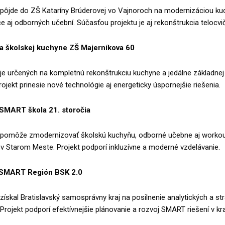
pôjde do ZŠ Kataríny Brúderovej vo Vajnoroch na modernizáciou ku
ice aj odborných učební. Súčasťou projektu je aj rekonštrukcia telocvič
a školskej kuchyne ZŠ Majerníkova 60
je určených na kompletnú rekonštrukciu kuchyne a jedálne základnej 
Projekt prinesie nové technológie aj energeticky úspornejšie riešenia.
SMART škola 21. storočia
pomôže zmodernizovať školskú kuchyňu, odborné učebne aj workout
v Starom Meste. Projekt podporí inkluzívne a moderné vzdelávanie.
 SMART Región BSK 2.0
získal Bratislavský samosprávny kraj na posilnenie analytických a st
 Projekt podporí efektívnejšie plánovanie a rozvoj SMART riešení v kraj