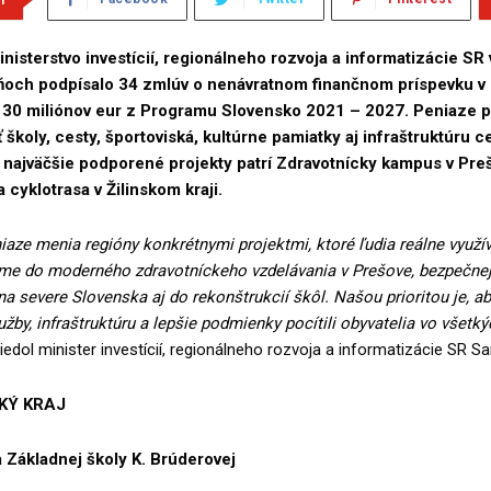
inisterstvo investícií, regionálneho rozvoja a informatizácie SR 
ňoch podpísalo 34 zmlúv o nenávratnom finančnom príspevku v 
 30 miliónov eur z Programu Slovensko 2021 – 2027. Peniaze
školy, cesty, športoviská, kultúrne pamiatky aj infraštruktúru 
 najväčšie podporené projekty patrí Zdravotnícky kampus v Pr
a cyklotrasa v Žilinskom kraji.
aze menia regióny konkrétnymi projektmi, ktoré ľudia reálne využí
eme do moderného zdravotníckeho vzdelávania v Prešove, bezpečne
a severe Slovenska aj do rekonštrukcií škôl. Našou prioritou je, ab
lužby, infraštruktúru a lepšie podmienky pocítili obyvatelia vo všetk
iedol minister investícií, regionálneho rozvoja a informatizácie SR S
KÝ KRAJ
 Základnej školy K. Brúderovej