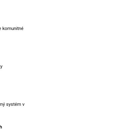
e komunitné
ky
vný systém v
h