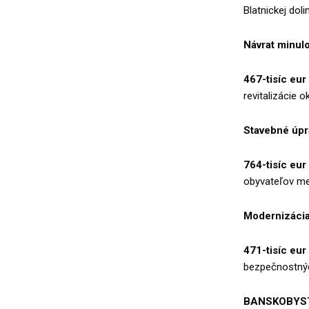
Blatnickej dolin
Návrat minul
467-tisíc eur
revitalizácie ok
Stavebné úpr
764-tisíc eur
obyvateľov me
Modernizácia
471-tisíc eur
bezpečnostnýc
BANSKOBYST