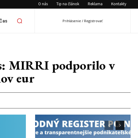
O nás
Tip na článok
Reklama
Kontakty
 Čas
Prihlásenie / Registrovať
s: MIRRI podporilo v
nov eur