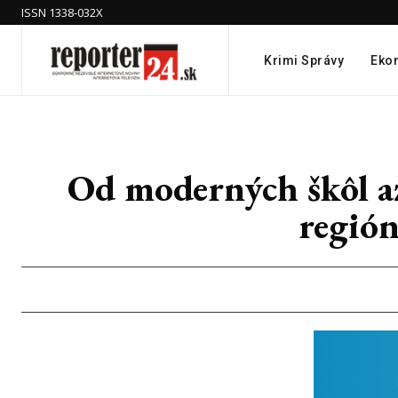
ISSN 1338-032X
Krimi Správy
Eko
Od moderných škôl a
región