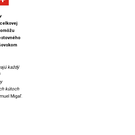
v
celkovej
 pomôžu
cestovného
ešovskom
vajú každý
j
y
ých kútoch
amuel Migaľ.