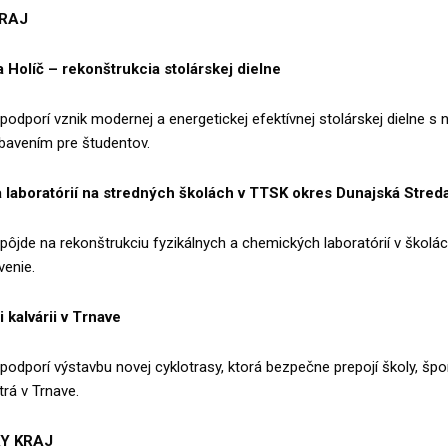
RAJ
 Holíč – rekonštrukcia stolárskej dielne
podporí vznik modernej a energetickej efektívnej stolárskej dielne s
bavením pre študentov.
 laboratórií na stredných školách v TTSK okres Dunajská Stred
pôjde na rekonštrukciu fyzikálnych a chemických laboratórií v školác
enie.
 kalvárii v Trnave
podporí výstavbu novej cyklotrasy, ktorá bezpečne prepojí školy, špo
rá v Trnave.
Y KRAJ