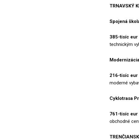
TRNAVSKÝ K
Spojená škola
385-tisíc eur
technickým vy
Modernizácia
216-tisíc eur
moderné vybav
Cyklotrasa Pri
761-tisíc eur
obchodné cent
TRENČIANSK