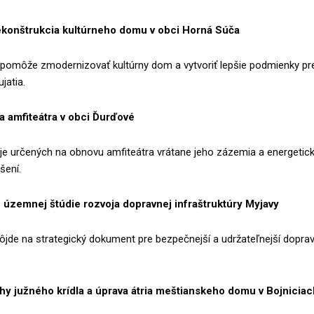
konštrukcia kultúrneho domu v obci Horná Súča
pomôže zmodernizovať kultúrny dom a vytvoriť lepšie podmienky pr
jatia.
a amfiteátra v obci Ďurďové
je určených na obnovu amfiteátra vrátane jeho zázemia a energetic
šení.
 územnej štúdie rozvoja dopravnej infraštruktúry Myjavy
ôjde na strategický dokument pre bezpečnejší a udržateľnejší dopra
y južného krídla a úprava átria meštianskeho domu v Bojniciac