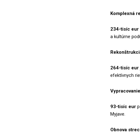
Komplexná re
234-tisíc eur
a kultúrne podu
Rekonštrukci
264-tisíc eur
efektívnych rie
Vypracovanie
93-tisíc eur
p
Myjave.
Obnova strech