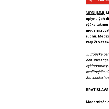
MIRRI |MM|
M
uplynulých d
výške takmer
modernizovať 
ruchu. Medzi
kraji či Vážsk
„Európske peni
deň. Investuj
cyklodopravy n
kvalitnejšie s
Slovenska,“
uv
BRATISLAVS
Modernizácia