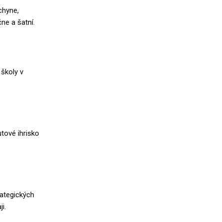
chyne,
ne a šatní.
školy v
ové ihrisko
rategických
i.