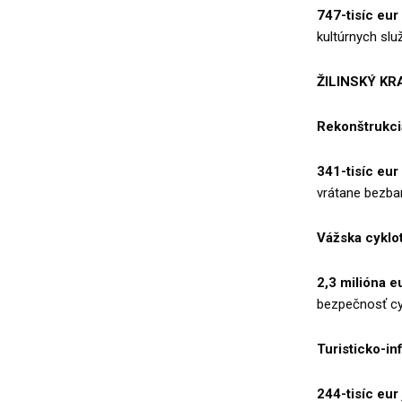
747-tisíc eur
kultúrnych služ
ŽILINSKÝ KR
Rekonštrukcia
341-tisíc eur
vrátane bezbar
Vážska cyklot
2,3 milióna e
bezpečnosť cyk
Turisticko-i
244-tisíc eur