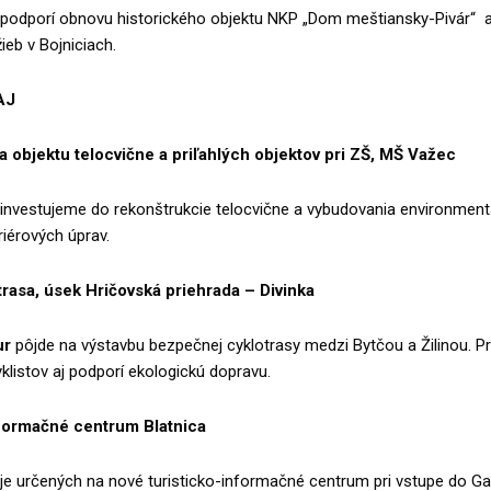
podporí obnovu historického objektu NKP „Dom meštiansky-Pivár“ a 
ieb v Bojniciach.
AJ
 objektu telocvične a priľahlých objektov pri ZŠ, MŠ Važec
investujeme do rekonštrukcie telocvične a vybudovania environment
iérových úprav.
rasa, úsek Hričovská priehrada – Divinka
ur
pôjde na výstavbu bezpečnej cyklotrasy medzi Bytčou a Žilinou. Pr
listov aj podporí ekologickú dopravu.
nformačné centrum Blatnica
je určených na nové turisticko-informačné centrum pri vstupe do Ga