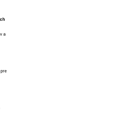
och
v a
 pre
h