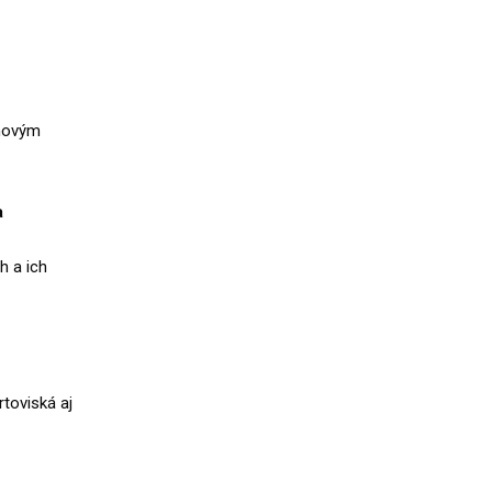
 novým
a
h a ich
rtoviská aj