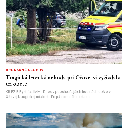
DOPRAVNÉ NEHODY
Tragická letecká nehoda pri Očovej si vyžiadala
tri obete
KR PZ B.Bystrica |MM| Dnes v popoludňajších hodinách došlo v
Očovej k tragickej udalosti. Pri páde malého lietadla...