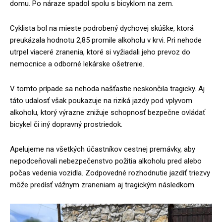
domu. Po náraze spadol spolu s bicyklom na zem.
Cyklista bol na mieste podrobený dychovej skúške, ktorá
preukázala hodnotu 2,85 promile alkoholu v krvi. Pri nehode
utrpel viaceré zranenia, ktoré si vyžiadali jeho prevoz do
nemocnice a odborné lekárske ošetrenie.
V tomto prípade sa nehoda našťastie neskončila tragicky. Aj
táto udalosť však poukazuje na riziká jazdy pod vplyvom
alkoholu, ktorý výrazne znižuje schopnosť bezpečne ovládať
bicykel či iný dopravný prostriedok.
Apelujeme na všetkých účastníkov cestnej premávky, aby
nepodceňovali nebezpečenstvo požitia alkoholu pred alebo
počas vedenia vozidla. Zodpovedné rozhodnutie jazdiť triezvy
môže predísť vážnym zraneniam aj tragickým následkom.