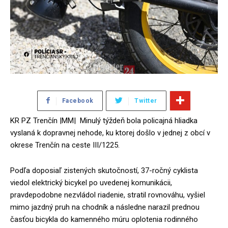
Facebook
Twitter
KR PZ Trenčín |MM| Minulý týždeň bola policajná hliadka
vyslaná k dopravnej nehode, ku ktorej došlo v jednej z obcí v
okrese Trenčín na ceste III/1225.
Podľa doposiaľ zistených skutočností, 37-ročný cyklista
viedol elektrický bicykel po uvedenej komunikácii,
pravdepodobne nezvládol riadenie, stratil rovnováhu, vyšiel
mimo jazdný pruh na chodník a následne narazil prednou
časťou bicykla do kamenného múru oplotenia rodinného