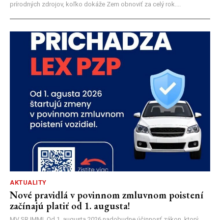
prírodných zdrojov, koľko dokáže Zem obnoviť za celý rok....
AKTUALITY
Nové pravidlá v povinnom zmluvnom poistení
začínajú platiť od 1. augusta!
MV SR |MM| Od 1. augusta 2026 nadobudne účinnosť zákon, ktorý