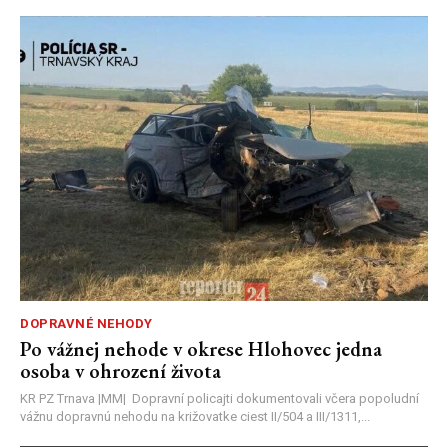
DOPRAVNÉ NEHODY
Po vážnej nehode v okrese Hlohovec jedna
osoba v ohrození života
KR PZ Trnava |MM| Dopravní policajti dokumentovali včera popoludní
vážnu dopravnú nehodu na križovatke ciest II/504 a III/1311,...