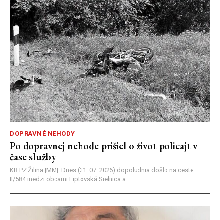
DOPRAVNÉ NEHODY
Po dopravnej nehode prišiel o život policajt v
čase služby
KR PZ Žilina |MM| Dnes (31. 07. 2026) dopoludnia došlo na ceste
II/584 medzi obcami Liptovská Sielnica a...