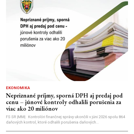
EKONOMIKA
Nepriznané príjmy, sporná DPH aj predaj pod
cenu – júnové kontroly odhalili porušenia za
viac ako 20 miliónov
FS SR |MM| Kontrolóri finančnej správy ukončili v júni 2026 spolu 864
daňových kontrol, ktoré odhalili porušenia daňových...