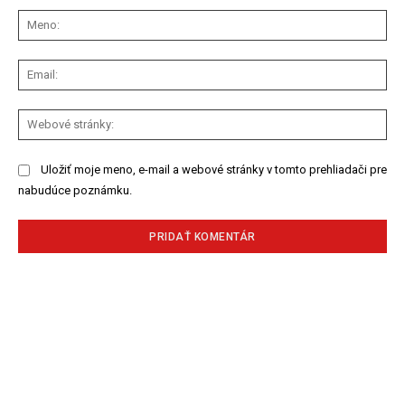
Me
Ema
We
str
Uložiť moje meno, e-mail a webové stránky v tomto prehliadači pre
nabudúce poznámku.