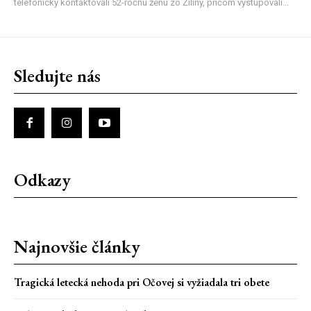
telefonicky kontaktovali 52-ročnú ženu zo Žiliny, pričom vystupovali...
Sledujte nás
Odkazy
Najnovšie články
Tragická letecká nehoda pri Očovej si vyžiadala tri obete