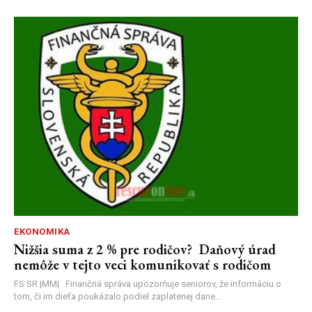
EKONOMIKA
Nižšia suma z 2 % pre rodičov? Daňový úrad
nemôže v tejto veci komunikovať s rodičom
FS SR |MM| Finančná správa upozorňuje seniorov, že informáciu o
tom, či im dieťa poukázalo podiel zaplatenej dane...