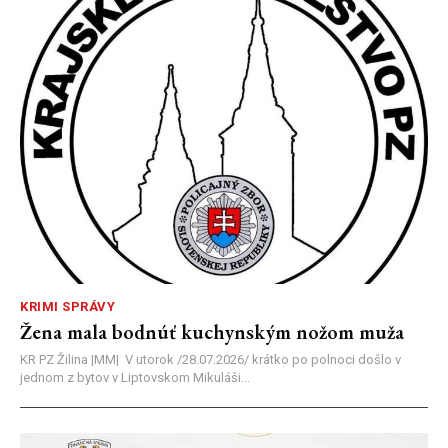
KRIMI SPRÁVY
Žena mala bodnúť kuchynským nožom muža
KR PZ Žilina |MM| V utorok /28.07.2026/ krátko po polnoci došlo v
jednom z bytov v Liptovskom Mikuláši...