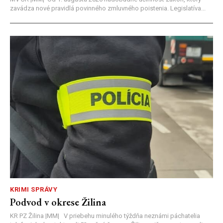
zavádza nové pravidlá povinného zmluvného poistenia. Legislatíva...
KRIMI SPRÁVY
Podvod v okrese Žilina
KR PZ Žilina |MM| V priebehu minulého týždňa neznámi páchatelia