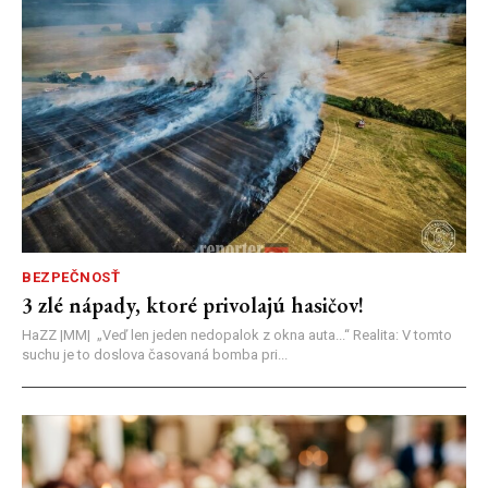
BEZPEČNOSŤ
3 zlé nápady, ktoré privolajú hasičov!
HaZZ |MM| ​„Veď len jeden nedopalok z okna auta...“ ​Realita: V tomto
suchu je to doslova časovaná bomba pri...