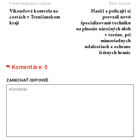
Predchádzajúci článok
Ďalší článok
Víkendová kontrola na
Hasiči a policajti si
cestách v Trenčianskom
prevzali novú
kraji
špecializovanú techniku
na plnenie náročných úloh
v teréne, pri
mimoriadnych
udalostiach a ochrane
štátnych hraníc
Komentáre:
0
ZANECHAŤ ODPOVEĎ
Komentár: