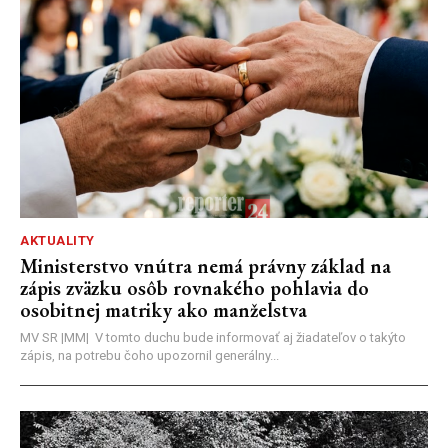
AKTUALITY
Ministerstvo vnútra nemá právny základ na
zápis zväzku osôb rovnakého pohlavia do
osobitnej matriky ako manželstva
MV SR |MM| V tomto duchu bude informovať aj žiadateľov o takýto
zápis, na potrebu čoho upozornil generálny...