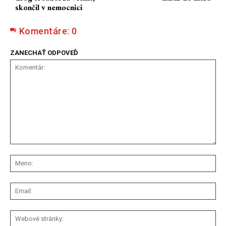
skončil v nemocnici
Komentáre:
0
ZANECHAŤ ODPOVEĎ
Komentár:
Me
Ema
We
str