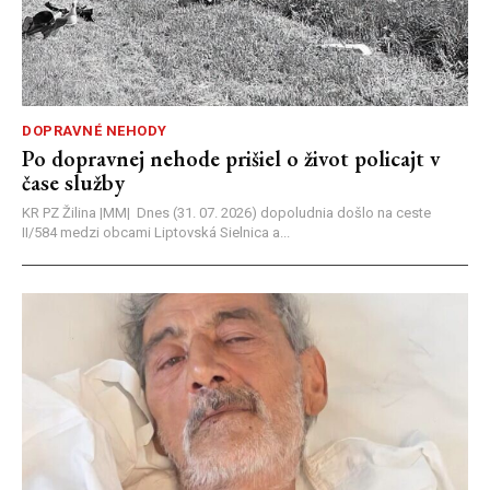
DOPRAVNÉ NEHODY
Po dopravnej nehode prišiel o život policajt v
čase služby
KR PZ Žilina |MM| Dnes (31. 07. 2026) dopoludnia došlo na ceste
II/584 medzi obcami Liptovská Sielnica a...