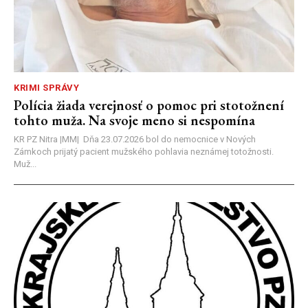
KRIMI SPRÁVY
Polícia žiada verejnosť o pomoc pri stotožnení
tohto muža. Na svoje meno si nespomína
KR PZ Nitra |MM| Dňa 23.07.2026 bol do nemocnice v Nových
Zámkoch prijatý pacient mužského pohlavia neznámej totožnosti.
Muž...