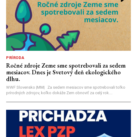
PRÍRODA
Ročné zdroje Zeme sme spotrebovali za sedem
mesiacov. Dnes je Svetový deň ekologického
dlhu.
WWF Slovensko |MM| Za sedem mesiacov sme spotrebovali toľko
prírodných zdrojov, koľko dokáže Zem obnoviť za celý rok....