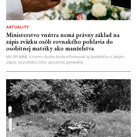
AKTUALITY
Ministerstvo vnútra nemá právny základ na
zápis zväzku osôb rovnakého pohlavia do
osobitnej matriky ako manželstva
MV SR |MM| V tomto duchu bude informovať aj žiadateľov o takýto
zápis, na potrebu čoho upozornil generálny...