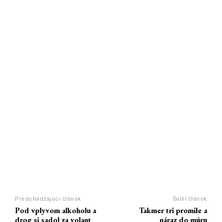
Predchádzajúci článok
Ďalší článok
Pod vplyvom alkoholu a
Takmer tri promile a
drog si sadol za volant,
náraz do múru