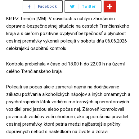
Facebook
Twitter
KR PZ Trenčín |MM| V súvislosti s náhlym zhoršením
dopravno-bezpečnostnej situácie na cestách Trenčianskeho
kraja a s cieľom pozitívne ovplyvniť bezpečnosť a plynulosť
cestnej premávky vykonali policajti v sobotu dňa 06.06.2026
celokrajskú osobitnú kontrolu.
Kontrola prebiehala v čase od 18.00 h do 22.00 h na území
celého Trenčianskeho kraja.
Policajti sa počas akcie zamerali najmä na dodržiavanie
zákazu požívania alkoholických nápojov a iných omamných a
psychotropných látok vodičmi motorových aj nemotorových
vozidiel pred jazdou alebo počas nej. Zároveň kontrolovali
povinnosti vodičov voči chodcom, ako aj porušenia pravidiel
cestnej premávky, ktoré patria medzi najčastejšie príčiny
dopravných nehôd s následkom na živote a zdraví.