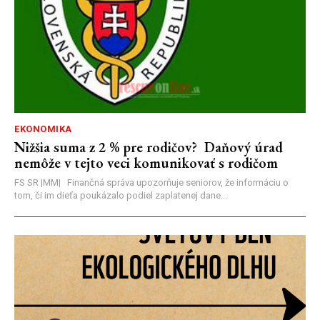
EKONOMIKA
Nižšia suma z 2 % pre rodičov? Daňový úrad
nemôže v tejto veci komunikovať s rodičom
FS SR |MM| Finančná správa upozorňuje seniorov, že informáciu o
tom, či im dieťa poukázalo podiel zaplatenej dane...