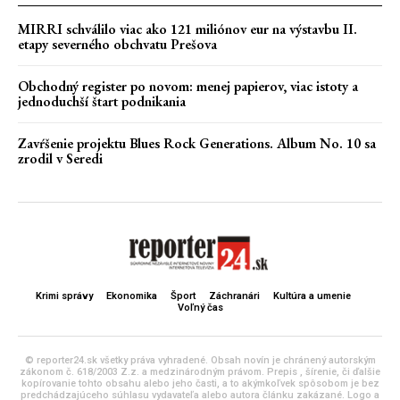
MIRRI schválilo viac ako 121 miliónov eur na výstavbu II.
etapy severného obchvatu Prešova
Obchodný register po novom: menej papierov, viac istoty a
jednoduchší štart podnikania
Zavŕšenie projektu Blues Rock Generations. Album No. 10 sa
zrodil v Seredi
Krimi správy
Ekonomika
Šport
Záchranári
Kultúra a umenie
Voľný čas
© reporter24.sk všetky práva vyhradené. Obsah novín je chránený autorským
zákonom č. 618/2003 Z.z. a medzinárodným právom. Prepis , šírenie, či ďalšie
kopírovanie tohto obsahu alebo jeho časti, a to akýmkoľvek spôsobom je bez
predchádzajúceho súhlasu vydavateľa alebo autora článku zakázané. Logo a