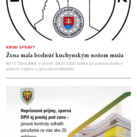
KRIMI SPRÁVY
Žena mala bodnúť kuchynským nožom muža
KR PZ Žilina |MM| V utorok /28.07.2026/ krátko po polnoci došlo v
jednom z bytov v Liptovskom Mikuláši...