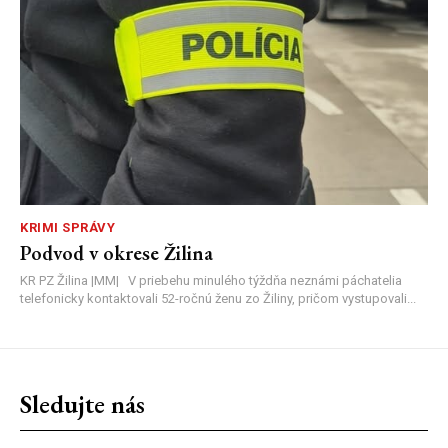
KRIMI SPRÁVY
Podvod v okrese Žilina
KR PZ Žilina |MM| V priebehu minulého týždňa neznámi páchatelia
telefonicky kontaktovali 52-ročnú ženu zo Žiliny, pričom vystupovali...
Sledujte nás