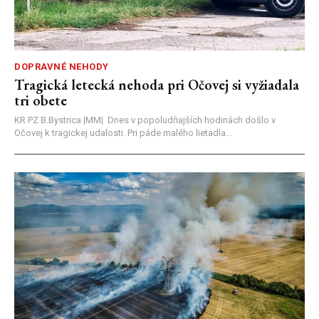
DOPRAVNÉ NEHODY
Tragická letecká nehoda pri Očovej si vyžiadala
tri obete
KR PZ B.Bystrica |MM| Dnes v popoludňajších hodinách došlo v
Očovej k tragickej udalosti. Pri páde malého lietadla...