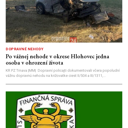
DOPRAVNÉ NEHODY
Po vážnej nehode v okrese Hlohovec jedna
osoba v ohrození života
KR PZ Trnava |MM| Dopravní policajti dokumentovali včera popoludní
vážnu dopravnú nehodu na križovatke ciest II/504 a III/1311,...