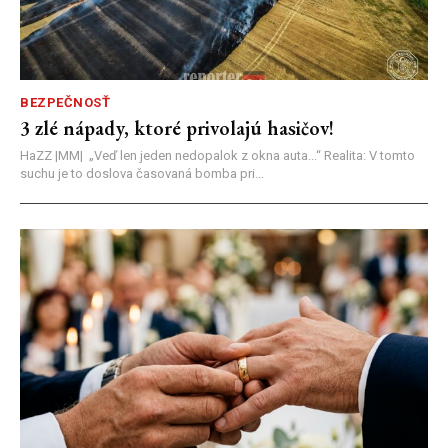
BEZPEČNOSŤ
3 zlé nápady, ktoré privolajú hasičov!
HaZZ |MM| ​„Veď len jeden nedopalok z okna auta...“ ​Realita: V tomto
suchu je to doslova časovaná bomba pri...