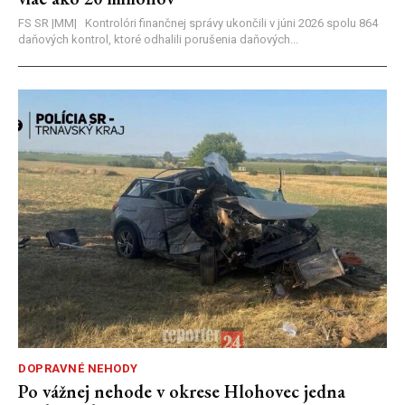
FS SR |MM| Kontrolóri finančnej správy ukončili v júni 2026 spolu 864
daňových kontrol, ktoré odhalili porušenia daňových...
DOPRAVNÉ NEHODY
Po vážnej nehode v okrese Hlohovec jedna