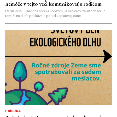
nemôže v tejto veci komunikovať s rodičom
FS SR |MM| Finančná správa upozorňuje seniorov, že informáciu o
tom, či im dieťa poukázalo podiel zaplatenej dane...
PRÍRODA