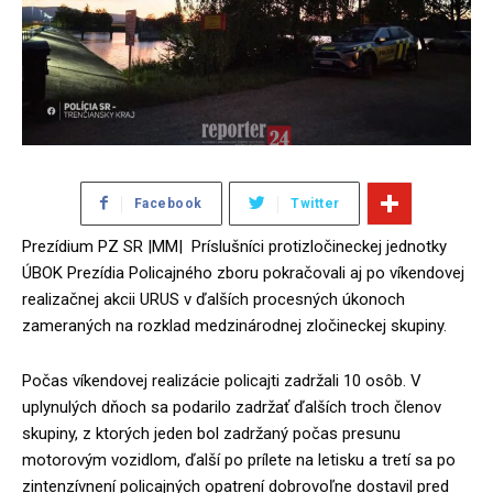
Facebook
Twitter
Prezídium PZ SR |MM| Príslušníci protizločineckej jednotky
ÚBOK Prezídia Policajného zboru pokračovali aj po víkendovej
realizačnej akcii URUS v ďalších procesných úkonoch
zameraných na rozklad medzinárodnej zločineckej skupiny.
Počas víkendovej realizácie policajti zadržali 10 osôb. V
uplynulých dňoch sa podarilo zadržať ďalších troch členov
skupiny, z ktorých jeden bol zadržaný počas presunu
motorovým vozidlom, ďalší po prílete na letisku a tretí sa po
zintenzívnení policajných opatrení dobrovoľne dostavil pred