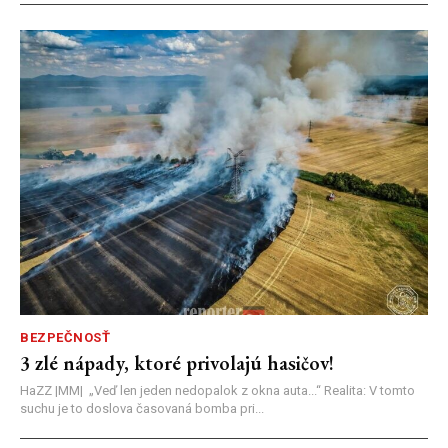
BEZPEČNOSŤ
3 zlé nápady, ktoré privolajú hasičov!
HaZZ |MM| ​„Veď len jeden nedopalok z okna auta...“ ​Realita: V tomto
suchu je to doslova časovaná bomba pri...