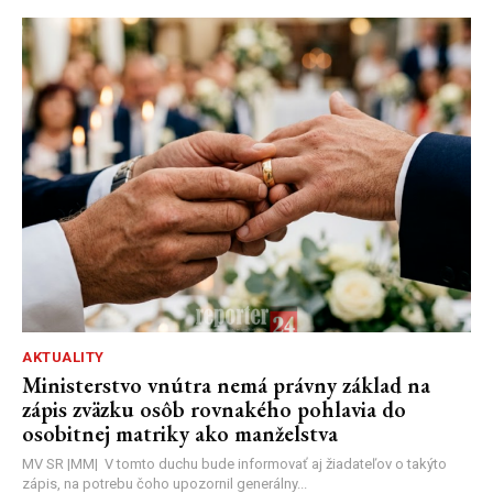
AKTUALITY
Ministerstvo vnútra nemá právny základ na
zápis zväzku osôb rovnakého pohlavia do
osobitnej matriky ako manželstva
MV SR |MM| V tomto duchu bude informovať aj žiadateľov o takýto
zápis, na potrebu čoho upozornil generálny...