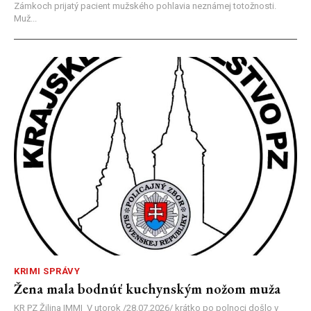
Zámkoch prijatý pacient mužského pohlavia neznámej totožnosti.
Muž...
KRIMI SPRÁVY
Žena mala bodnúť kuchynským nožom muža
KR PZ Žilina |MM| V utorok /28.07.2026/ krátko po polnoci došlo v