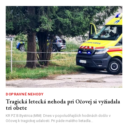
DOPRAVNÉ NEHODY
Tragická letecká nehoda pri Očovej si vyžiadala
tri obete
KR PZ B.Bystrica |MM| Dnes v popoludňajších hodinách došlo v
Očovej k tragickej udalosti. Pri páde malého lietadla...