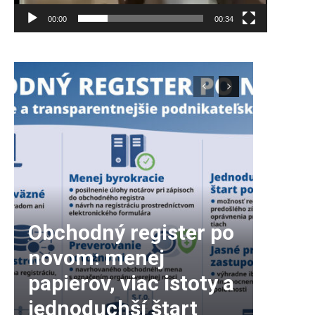
00:00
00:34
Obchodný register po
novom: menej
papierov, viac istoty a
jednoduchší štart