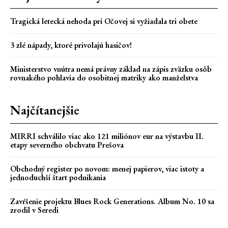
Tragická letecká nehoda pri Očovej si vyžiadala tri obete
3 zlé nápady, ktoré privolajú hasičov!
Ministerstvo vnútra nemá právny základ na zápis zväzku osôb
rovnakého pohlavia do osobitnej matriky ako manželstva
Najčítanejšie
MIRRI schválilo viac ako 121 miliónov eur na výstavbu II.
etapy severného obchvatu Prešova
Obchodný register po novom: menej papierov, viac istoty a
jednoduchší štart podnikania
Zavŕšenie projektu Blues Rock Generations. Album No. 10 sa
zrodil v Seredi