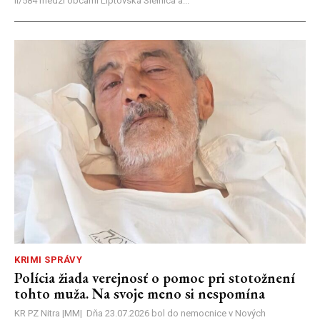
II/584 medzi obcami Liptovská Sielnica a...
KRIMI SPRÁVY
Polícia žiada verejnosť o pomoc pri stotožnení
tohto muža. Na svoje meno si nespomína
KR PZ Nitra |MM| Dňa 23.07.2026 bol do nemocnice v Nových