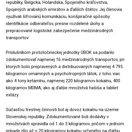
republiky, Belgicka, Holandska, Spojeného kráľovstva,
Spojených arabských emirátov a ďalších štátov. Jej členovia
využívali šifrovanú komunikáciu, konšpiračné spôsoby
identifikácie odberateľov, presne rozdelené úlohy a
prepracované logistické zabezpečenie medzinárodných
transportov.
Príslušníkom protizločineckej jednotky ÚBOK sa podarilo
zdokumentovať najmenej 16 medzinárodných transportov, pri
ktorých bolo prepravených a distribuovaných najmenej 4 795
kilogramov omamných a psychotropných látok, z toho viac
ako 4 tony ketamínu, najmenej 220 kilogramov kokaínu, 400
kilogramov MDMA, ako aj ďalšie množstvá hašiša a tabliet
extázy.
Súčasťou trestnej činnosti bol aj dovoz kokaínu na územie
Slovenskej republiky. Zdokumentované boli dodávky v
množstvách spravidla od 1 do 3 kilogramov, pričom v jednom
prípade išlo až o 20 kilogramov kokaínu určeného na ďalšiu