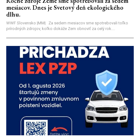
Ročné zdroje Zeme sme spotrebovali za sedem
mesiacov. Dnes je Svetový deň ekologického
dlhu.
WWF Slovensko |MM| Za sedem mesiacov sme spotrebovali toľko
prírodných zdrojov, koľko dokáže Zem obnoviť za celý rok....