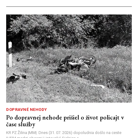
DOPRAVNÉ NEHODY
Po dopravnej nehode prišiel o život policajt v
čase služby
KR PZ Žilina |MM| Dnes (31. 07. 2026) dopoludnia došlo na ceste