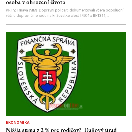
osoba v ohrození života
KR PZ Trnava |MM| Dopravní policajti dokumentovali včera popoludní
vážnu dopravnú nehodu na križovatke ciest II/504 a III/1311,...
EKONOMIKA
Nižšia suma z 2 % pre rodičov? Daňový úrad