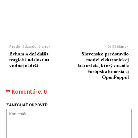
Predchádzajúci článok
Ďalší článok
Behom 4 dní ďalšia
Slovensko predstavilo
tragická udalosť na
model elektronickej
vodnej nádrži
fakturácie, ktorý ocenila
Európska komisia aj
OpenPeppol
Komentáre:
0
ZANECHAŤ ODPOVEĎ