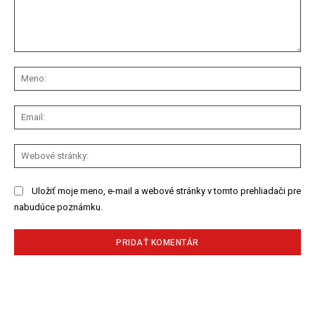
Komentár:
Me
Ema
We
str
Uložiť moje meno, e-mail a webové stránky v tomto prehliadači pre
nabudúce poznámku.