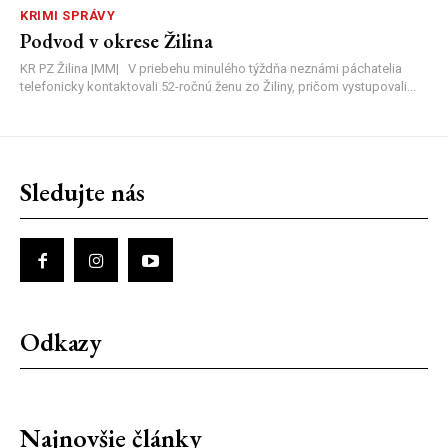
KRIMI SPRÁVY
Podvod v okrese Žilina
KR PZ Žilina |MM| V priebehu minulého týždňa neznámi páchatelia
telefonicky kontaktovali 52-ročnú ženu zo Žiliny, pričom vystupovali...
Sledujte nás
Odkazy
Najnovšie články