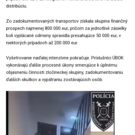
distribúciu.
Zo zadokumentovaných transportov získala skupina finančný
prospech najmenej 800 000 eur, pričom za jednotlivé zásielky
boli vyplácané odmeny spravidla presahujúce 50 000 eur, v
niektorých prípadoch až 200 000 eur.
Vyšetrovanie naďalej intenzívne pokračuje. Príslušníci ÚBOK
vykonávajú ďalšie procesné úkony smerujúce k úplnému
objasneniu činnosti zločineckej skupiny, zadokumentovaniu
ďalších skutkov a vypátraniu zostávajúcich osôb.
V
i
d
e
o
p