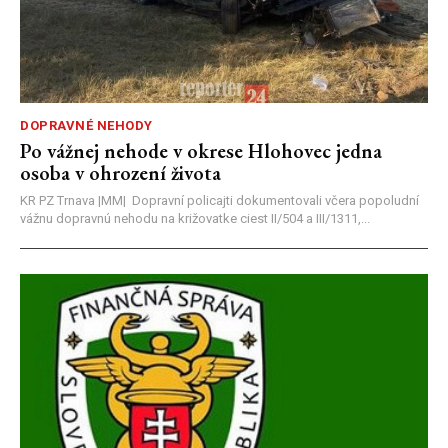
DOPRAVNÉ NEHODY
Po vážnej nehode v okrese Hlohovec jedna
osoba v ohrození života
KR PZ Trnava |MM| Dopravní policajti dokumentovali včera popoludní
vážnu dopravnú nehodu na križovatke ciest II/504 a III/1311,...