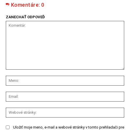
Komentáre:
0
ZANECHAŤ ODPOVEĎ
Komentár:
Me
Ema
We
str
Uložiť moje meno, e-mail a webové stránky v tomto prehliadači pre