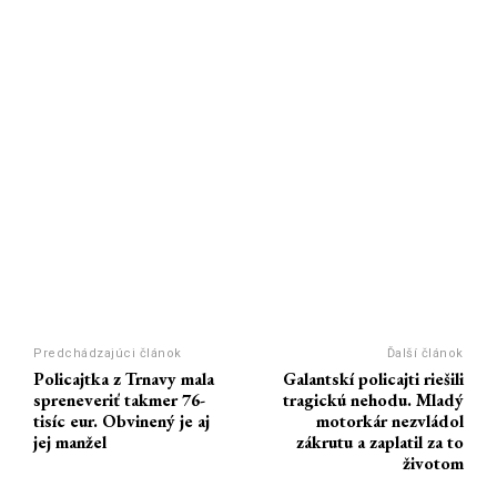
Predchádzajúci článok
Ďalší článok
Policajtka z Trnavy mala
Galantskí policajti riešili
spreneveriť takmer 76-
tragickú nehodu. Mladý
tisíc eur. Obvinený je aj
motorkár nezvládol
jej manžel
zákrutu a zaplatil za to
životom