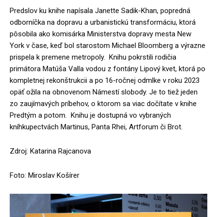
Predslov ku knihe napísala Janette Sadik-Khan, popredná
odborníčka na dopravu a urbanistickú transformáciu, ktorá
pôsobila ako komisárka Ministerstva dopravy mesta New
York v čase, keď bol starostom Michael Bloomberg a výrazne
prispela k premene metropoly. Knihu pokrstili rodičia
primátora Matúša Valla vodou z fontány Lipový kvet, ktorá po
kompletnej rekonštrukcii a po 16-ročnej odmlke v roku 2023
opäť ožila na obnovenom Námestí slobody. Je to tiež jeden
zo zaujímavých príbehov, o ktorom sa viac dočítate v knihe
Predtým a potom. Knihu je dostupná vo vybraných
kníhkupectvách Martinus, Panta Rhei, Artforum či Brot.
Zdroj: Katarina Rajcanova
Foto: Miroslav Košírer