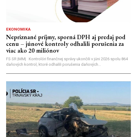
EKONOMIKA
Nepriznané príjmy, sporná DPH aj predaj pod
cenu – júnové kontroly odhalili porušenia za
viac ako 20 miliónov
FS SR |MM| Kontrolóri finančnej správy ukončili v júni 2026 spolu 864
daňových kontrol, ktoré odhalili porušenia daňových...