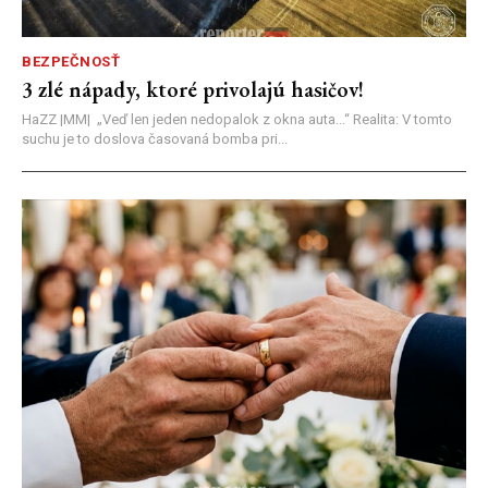
BEZPEČNOSŤ
3 zlé nápady, ktoré privolajú hasičov!
HaZZ |MM| ​„Veď len jeden nedopalok z okna auta...“ ​Realita: V tomto
suchu je to doslova časovaná bomba pri...