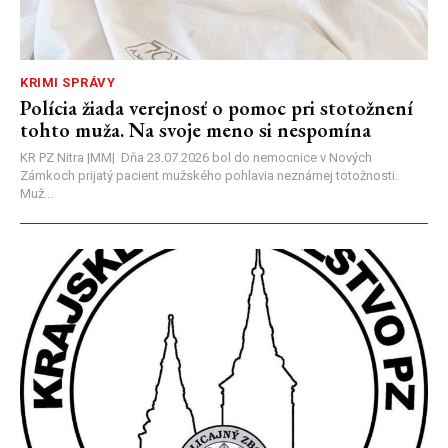
KRIMI SPRÁVY
Polícia žiada verejnosť o pomoc pri stotožnení
tohto muža. Na svoje meno si nespomína
KR PZ Nitra |MM| Dňa 23.07.2026 bol do nemocnice v Nových
Zámkoch prijatý pacient mužského pohlavia neznámej totožnosti.
Muž...