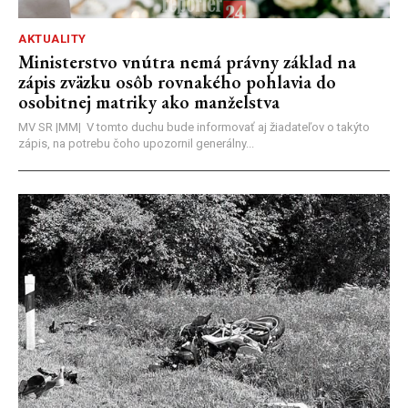
AKTUALITY
Ministerstvo vnútra nemá právny základ na
zápis zväzku osôb rovnakého pohlavia do
osobitnej matriky ako manželstva
MV SR |MM| V tomto duchu bude informovať aj žiadateľov o takýto
zápis, na potrebu čoho upozornil generálny...