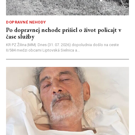
DOPRAVNÉ NEHODY
Po dopravnej nehode prišiel o život policajt v
čase služby
KR PZ Žilina |MM| Dnes (31. 07. 2026) dopoludnia došlo na ceste
II/584 medzi obcami Liptovská Sielnica a...