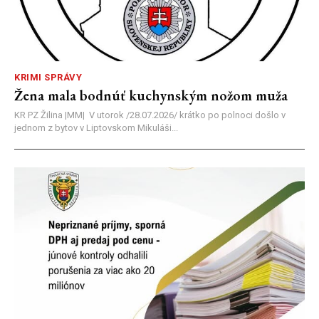
KRIMI SPRÁVY
Žena mala bodnúť kuchynským nožom muža
KR PZ Žilina |MM| V utorok /28.07.2026/ krátko po polnoci došlo v
jednom z bytov v Liptovskom Mikuláši...