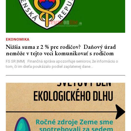
EKONOMIKA
Nižšia suma z 2 % pre rodičov? Daňový úrad
nemôže v tejto veci komunikovať s rodičom
FS SR |MM| Finančná správa upozorňuje seniorov, že informáciu o
tom, či im dieťa poukázalo podiel zaplatenej dane...