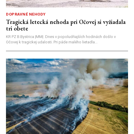
DOPRAVNÉ NEHODY
Tragická letecká nehoda pri Očovej si vyžiadala
tri obete
KR PZ B.Bystrica |MM| Dnes v popoludňajších hodinách došlo v
Očovej k tragickej udalosti. Pri páde malého lietadla...