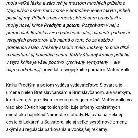
moja veľká láska a zároveň je mestom mnohých príbehov.
Uplynulých osem rokov sme v Bratislave jeden takýto príbeh
písali aj my. Príbeh zmeny mesta, ktorý som predstavil v
mojej novej knihe
Predtým a potom
. Rozprávam v nej o
premenách Bratislavy – o príbehoch ulíc, námestí, parkov či
verejných priestorov, ale najmä o tom, čo za každou
premenou stálo. Niekedy stačilo málo, inokedy to bola dlhá
a miestami aj bolestivá cesta. Každý šťastný koniec príbehu
v tejto knihe je však poctivo vysnívaný, vymyslený – ale
najmä odrobený
,“ povedal o svojej knihe primátor Matúš Vallo.
Knihu Predtým a potom vydáva vydavateľstvo Slovart a je
určená nielen Bratislavčankám a Bratislavčanom, ale všetkým,
ktorí veria, že pozitívna zmena miest je možná. Matúš Vallo vo
viac ako 30-tich kapitolách približuje príbehy konkrétnych
miest ako napríklad Námestie slobody, Hájovňa na Peknej
ceste či Lekáreň u Salvatora, ale aj veľké systémové zmeny,
akými sú regulácia parkovania a vonkajšej reklamy.