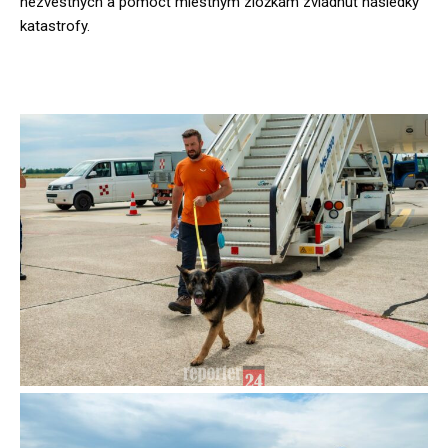
nezvestných a pomôcť miestnym zložkám zvládnuť následky
katastrofy.