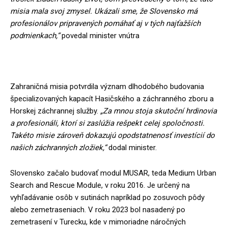
misia mala svoj zmysel. Ukázali sme, že Slovensko má
profesionálov pripravených pomáhať aj v tých najťažších
podmienkach,“
povedal minister vnútra
Zahraničná misia potvrdila význam dlhodobého budovania
špecializovaných kapacít Hasičského a záchranného zboru a
Horskej záchrannej služby.
„Za mnou stoja skutoční hrdinovia
a profesionáli, ktorí si zaslúžia rešpekt celej spoločnosti.
Takéto misie zároveň dokazujú opodstatnenosť investícií do
našich záchranných zložiek,“
dodal minister.
Slovensko začalo budovať modul MUSAR, teda Medium Urban
Search and Rescue Module, v roku 2016. Je určený na
vyhľadávanie osôb v sutinách napríklad po zosuvoch pôdy
alebo zemetraseniach. V roku 2023 bol nasadený po
zemetrasení v Turecku, kde v mimoriadne náročných