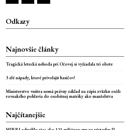
Odkazy
Najnovšie články
Tragická letecká nehoda pri Očovej si vyžiadala tri obete
3 zlé nápady, ktoré privolajú hasičov!
Ministerstvo vnútra nemá právny základ na zápis zväzku osôb
rovnakého pohlavia do osobitnej matriky ako manželstva
Najčítanejšie
MIRRI schválilo viac ako 121 miliónov eur na výstavbu II.