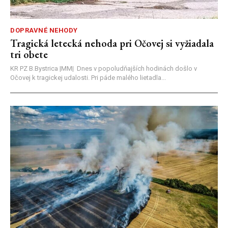
DOPRAVNÉ NEHODY
Tragická letecká nehoda pri Očovej si vyžiadala
tri obete
KR PZ B.Bystrica |MM| Dnes v popoludňajších hodinách došlo v
Očovej k tragickej udalosti. Pri páde malého lietadla...