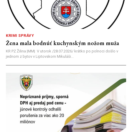
KRIMI SPRÁVY
Žena mala bodnúť kuchynským nožom muža
KR PZ Žilina |MM| V utorok /28.07.2026/ krátko po polnoci došlo v
jednom z bytov v Liptovskom Mikuláši...