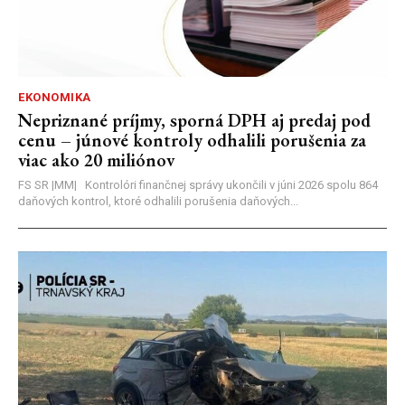
EKONOMIKA
Nepriznané príjmy, sporná DPH aj predaj pod
cenu – júnové kontroly odhalili porušenia za
viac ako 20 miliónov
FS SR |MM| Kontrolóri finančnej správy ukončili v júni 2026 spolu 864
daňových kontrol, ktoré odhalili porušenia daňových...