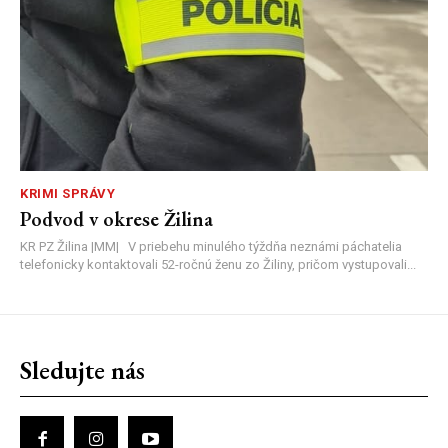
KRIMI SPRÁVY
Podvod v okrese Žilina
KR PZ Žilina |MM| V priebehu minulého týždňa neznámi páchatelia
telefonicky kontaktovali 52-ročnú ženu zo Žiliny, pričom vystupovali...
Sledujte nás