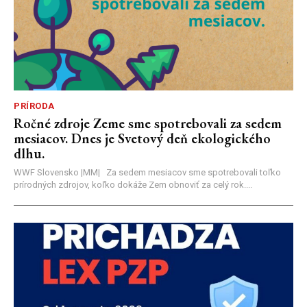
PRÍRODA
Ročné zdroje Zeme sme spotrebovali za sedem
mesiacov. Dnes je Svetový deň ekologického
dlhu.
WWF Slovensko |MM| Za sedem mesiacov sme spotrebovali toľko
prírodných zdrojov, koľko dokáže Zem obnoviť za celý rok....