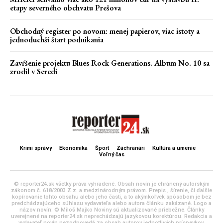
etapy severného obchvatu Prešova
Obchodný register po novom: menej papierov, viac istoty a
jednoduchší štart podnikania
Zavŕšenie projektu Blues Rock Generations. Album No. 10 sa
zrodil v Seredi
Krimi správy
Ekonomika
Šport
Záchranári
Kultúra a umenie
Voľný čas
© reporter24.sk všetky práva vyhradené. Obsah novín je chránený autorským
zákonom č. 618/2003 Z.z. a medzinárodným právom. Prepis , šírenie, či ďalšie
kopírovanie tohto obsahu alebo jeho časti, a to akýmkoľvek spôsobom je bez
predchádzajúceho súhlasu vydavateľa alebo autora článku zakázané. Logo a
názov novín: © Miloš Majko Noviny sú aktualizované priebežne. Články
uverejnené na reporter24.sk neprechádzajú jazykovou korektúrou. Redakcia a
vydavateľ novín nezodpovedá za obsah autorov jednotlivých príspevkov.