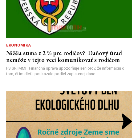
EKONOMIKA
Nižšia suma z 2 % pre rodičov? Daňový úrad
nemôže v tejto veci komunikovať s rodičom
FS SR |MM| Finančná správa upozorňuje seniorov, že informáciu o
tom, či im dieťa poukázalo podiel zaplatenej dane...