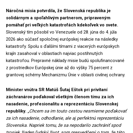
Náročná misia potvrdila, že Slovenská republika je
solidárnym a spoľahlivým partnerom, pripraveným
pomáhať pri veľkých katastrofách kdekoľvek vo svete.
Slovenský tím pôsobil vo Venezuele od 28. júna do 4. júla
2026 ako súčasť spoločnej európskej reakcie na následky
katastrofy. Spolu s ďalšími tímami z viacerých európskych
krajín zasahoval v oblastiach najviac postihnutých
katastrofou. Prepravné náklady misie budú spolufinancované
z prostriedkov Európskej únie až do výšky 75 percent z
grantovej schémy Mechanizmu Únie v oblasti civilnej ochrany.
Minister vnútra SR Matúš Šutaj Eštok pri privítaní
záchranárov poďakoval všetkým členom tímu za ich
nasadenie, profesionalitu a reprezentáciu Slovenskej
republiky.
„Chcem sa im touto cestou nesmierne poďakovať
za ich nasadenie, odhodlanie, ale aj perfektnú reprezentáciu
Slovenska. Napriek tomu, že sa nepodarilo zachrániť spod
trosiek žiaden ľudský život, som presvedčený o tom, že táto