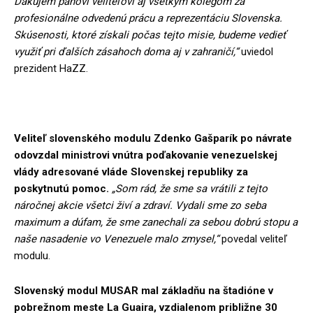
Ďakujem pánovi veliteľovi aj všetkým kolegom za
profesionálne odvedenú prácu a reprezentáciu Slovenska.
Skúsenosti, ktoré získali počas tejto misie, budeme vedieť
využiť pri ďalších zásahoch doma aj v zahraničí,“
uviedol
prezident HaZZ.
Veliteľ slovenského modulu Zdenko Gašparík po návrate
odovzdal ministrovi vnútra poďakovanie venezuelskej
vlády adresované vláde Slovenskej republiky za
poskytnutú pomoc.
„Som rád, že sme sa vrátili z tejto
náročnej akcie všetci živí a zdraví. Vydali sme zo seba
maximum a dúfam, že sme zanechali za sebou dobrú stopu a
naše nasadenie vo Venezuele malo zmysel,“
povedal veliteľ
modulu.
Slovenský modul MUSAR mal základňu na štadióne v
pobrežnom meste La Guaira, vzdialenom približne 30