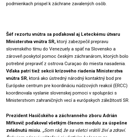
podmienkach prispel k záchrane zavalených osôb.
Šéf rezortu vnútra sa poďakoval aj Leteckému útvaru
Ministerstva vnútra SR,
ktorý zabezpečil prepravu
slovenského tímu do Venezuely a späť na Slovensko a
zároveň poskytol pomoc českým záchranárom, ktorých bolo
potrebné prepraviť z ostrova Curaçao do miesta nasadenia.
Vďaka patrí tiež sekcii krízového riadenia Ministerstva
vnútra SR
, ktorá ako ústredný národný kontaktný bod pre
Európske centrum pre koordináciu núdzových reakcií (ERCC)
koordinovala vyslanie slovenskej pomoci v spolupráci s
Ministerstvom zahraničných vecí a európskych záležitostí SR.
Prezident Hasičského a záchranného zboru Adrián
Mifkovič poďakoval všetkým členom modulu za úspešne
zvládnutú misiu.
„Som rád, že sa všetci vrátili živí a zdraví.