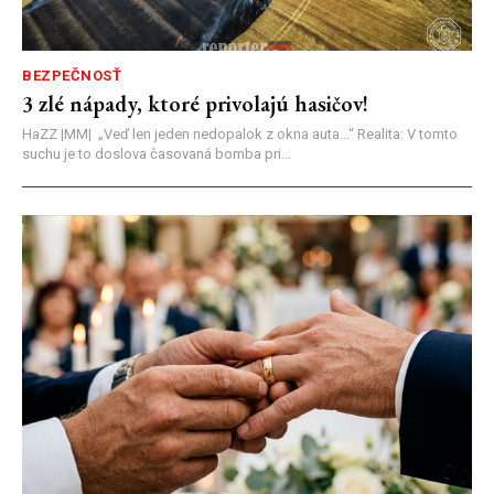
BEZPEČNOSŤ
3 zlé nápady, ktoré privolajú hasičov!
HaZZ |MM| ​„Veď len jeden nedopalok z okna auta...“ ​Realita: V tomto
suchu je to doslova časovaná bomba pri...