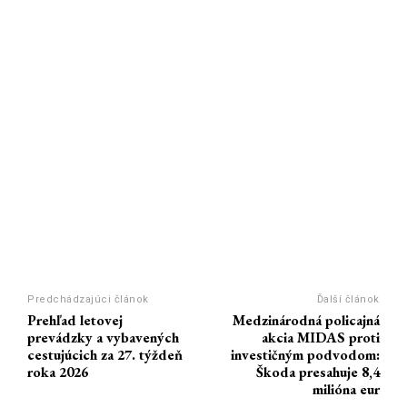
Predchádzajúci článok
Ďalší článok
Prehľad letovej
Medzinárodná policajná
prevádzky a vybavených
akcia MIDAS proti
cestujúcich za 27. týždeň
investičným podvodom:
roka 2026
Škoda presahuje 8,4
milióna eur