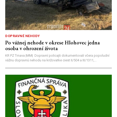
DOPRAVNÉ NEHODY
Po vážnej nehode v okrese Hlohovec jedna
osoba v ohrození života
KR PZ Trnava |MM| Dopravní policajti dokumentovali včera popoludní
vážnu dopravnú nehodu na križovatke ciest II/504 a III/1311,...