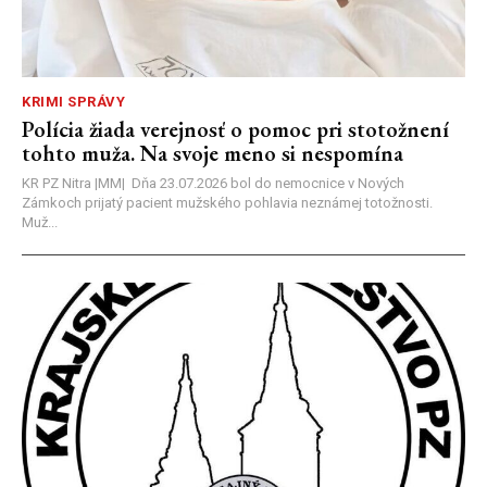
KRIMI SPRÁVY
Polícia žiada verejnosť o pomoc pri stotožnení
tohto muža. Na svoje meno si nespomína
KR PZ Nitra |MM| Dňa 23.07.2026 bol do nemocnice v Nových
Zámkoch prijatý pacient mužského pohlavia neznámej totožnosti.
Muž...