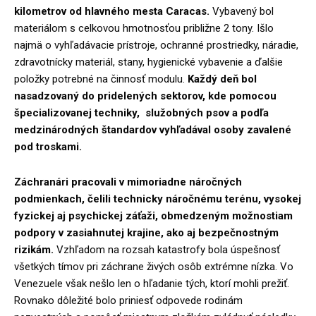
kilometrov od hlavného mesta Caracas.
Vybavený bol
materiálom s celkovou hmotnosťou približne 2 tony. Išlo
najmä o vyhľadávacie prístroje, ochranné prostriedky, náradie,
zdravotnícky materiál, stany, hygienické vybavenie a ďalšie
položky potrebné na činnosť modulu.
Každý deň bol
nasadzovaný do pridelených sektorov, kde pomocou
špecializovanej techniky, služobných psov a podľa
medzinárodných štandardov vyhľadával osoby zavalené
pod troskami.
Záchranári pracovali v mimoriadne náročných
podmienkach, čelili technicky náročnému terénu, vysokej
fyzickej aj psychickej záťaži, obmedzeným možnostiam
podpory v zasiahnutej krajine, ako aj bezpečnostným
rizikám.
Vzhľadom na rozsah katastrofy bola úspešnosť
všetkých tímov pri záchrane živých osôb extrémne nízka. Vo
Venezuele však nešlo len o hľadanie tých, ktorí mohli prežiť.
Rovnako dôležité bolo priniesť odpovede rodinám