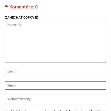
Komentáre:
0
ZANECHAŤ ODPOVEĎ
Komentár:
Me
Ema
We
str