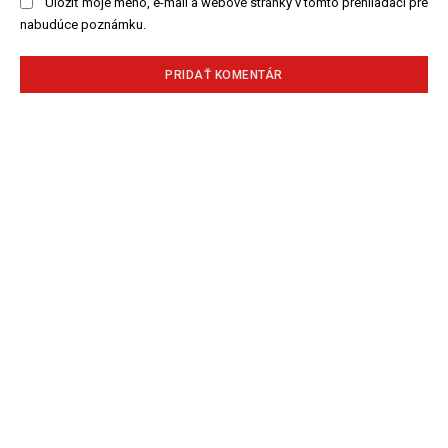
Uložiť moje meno, e-mail a webové stránky v tomto prehliadači pre
nabudúce poznámku.