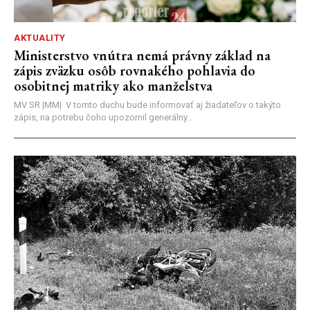
AKTUALITY
Ministerstvo vnútra nemá právny základ na
zápis zväzku osôb rovnakého pohlavia do
osobitnej matriky ako manželstva
MV SR |MM| V tomto duchu bude informovať aj žiadateľov o takýto
zápis, na potrebu čoho upozornil generálny...