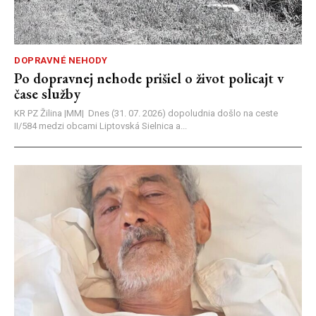
DOPRAVNÉ NEHODY
Po dopravnej nehode prišiel o život policajt v
čase služby
KR PZ Žilina |MM| Dnes (31. 07. 2026) dopoludnia došlo na ceste
II/584 medzi obcami Liptovská Sielnica a...