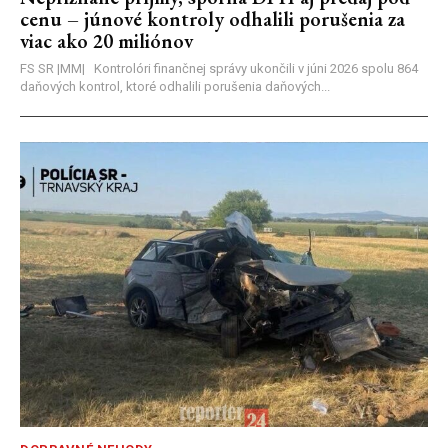
cenu – júnové kontroly odhalili porušenia za
viac ako 20 miliónov
FS SR |MM| Kontrolóri finančnej správy ukončili v júni 2026 spolu 864
daňových kontrol, ktoré odhalili porušenia daňových...