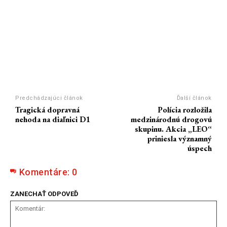
Predchádzajúci článok
Ďalší článok
Tragická dopravná
Polícia rozložila
nehoda na diaľnici D1
medzinárodnú drogovú
skupinu. Akcia „LEO“
priniesla významný
úspech
Komentáre:
0
ZANECHAŤ ODPOVEĎ