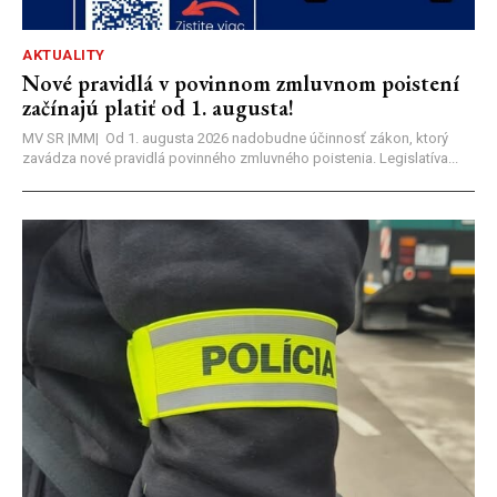
AKTUALITY
Nové pravidlá v povinnom zmluvnom poistení
začínajú platiť od 1. augusta!
MV SR |MM| Od 1. augusta 2026 nadobudne účinnosť zákon, ktorý
zavádza nové pravidlá povinného zmluvného poistenia. Legislatíva...