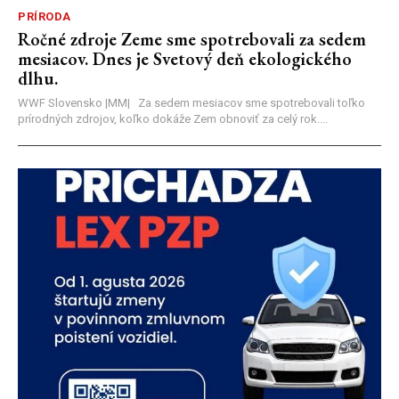
PRÍRODA
Ročné zdroje Zeme sme spotrebovali za sedem
mesiacov. Dnes je Svetový deň ekologického
dlhu.
WWF Slovensko |MM| Za sedem mesiacov sme spotrebovali toľko
prírodných zdrojov, koľko dokáže Zem obnoviť za celý rok....