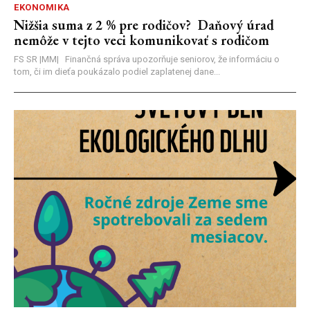
EKONOMIKA
Nižšia suma z 2 % pre rodičov? Daňový úrad
nemôže v tejto veci komunikovať s rodičom
FS SR |MM| Finančná správa upozorňuje seniorov, že informáciu o
tom, či im dieťa poukázalo podiel zaplatenej dane...