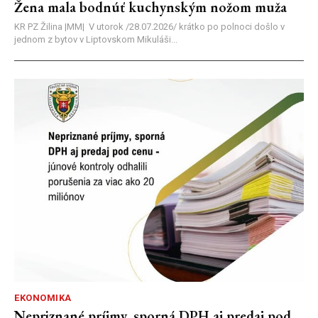
Žena mala bodnúť kuchynským nožom muža
KR PZ Žilina |MM| V utorok /28.07.2026/ krátko po polnoci došlo v
jednom z bytov v Liptovskom Mikuláši...
EKONOMIKA
Nepriznané príjmy, sporná DPH aj predaj pod