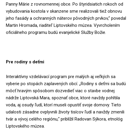
Panny Márie z rovnomennej obce. Po štyridsiatich rokoch od
vybudovania kostola v skanzene sme realizovali tiež obnovu
jeho fasády a ochranných náterov pôvodných prvkov,“ povedal
Martin Hromada, riaditeľ Liptovského múzea. Vyvrcholením
oficiálneho programu budú evanjelické Služby Božie.
Pre rodiny s deťmi
Interaktívny vzdelávací program pre malých aj veľkých sa
vyberie po stopách zaplavených obcí. „Rodiny s deťmi sa budú
môcť hravým spôsobom dozvedieť viac o stavbe vodnej
nádrže Liptovská Mara, spoznať obce, ktoré navždy pohltila
voda, aj osudy ľudí, ktorí museli opustiť svoje domovy. Tieto
udalosti zásadne ovplyvnili životy tisícov ľudí a navždy zmenili
tvár a vývoj celého regiónu,“ priblížil Radovan Sýkora, etnológ
Liptovského múzea.