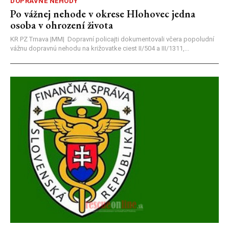
DOPRAVNÉ NEHODY
Po vážnej nehode v okrese Hlohovec jedna
osoba v ohrození života
KR PZ Trnava |MM| Dopravní policajti dokumentovali včera popoludní
vážnu dopravnú nehodu na križovatke ciest II/504 a III/1311,...