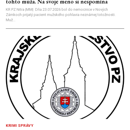
tohto muža. Na svoje meno si nespomína
KR PZ Nitra |MM| Dňa 23.07.2026 bol do nemocnice v Nových
Zámkoch prijatý pacient mužského pohlavia neznámej totožnosti.
Muž...
KRIMI SPRÁVY