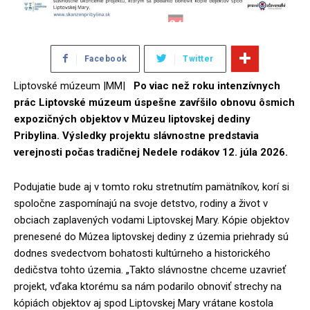
Facebook
Twitter
Liptovské múzeum |MM|
Po viac než roku intenzívnych
prác Liptovské múzeum úspešne zavŕšilo obnovu ôsmich
expozičných objektov v Múzeu liptovskej dediny
Pribylina. Výsledky projektu slávnostne predstavia
verejnosti počas tradičnej Nedele rodákov 12. júla 2026.
Podujatie bude aj v tomto roku stretnutím pamätníkov, korí si
spoločne zaspomínajú na svoje detstvo, rodiny a život v
obciach zaplavených vodami Liptovskej Mary. Kópie objektov
prenesené do Múzea liptovskej dediny z územia priehrady sú
dodnes svedectvom bohatosti kultúrneho a historického
dedičstva tohto územia. „Takto slávnostne chceme uzavrieť
projekt, vďaka ktorému sa nám podarilo obnoviť strechy na
kópiách objektov aj spod Liptovskej Mary vrátane kostola