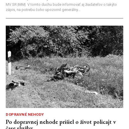
MV SR |MM| V tomto duchu bude informovať aj žiadateľov o takýto
zápis, na potrebu čoho upozornil generálny...
DOPRAVNÉ NEHODY
Po dopravnej nehode prišiel o život policajt v
čase služby