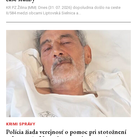
KR PZ Žilina |MM| Dnes (31. 07. 2026) dopoludnia došlo na ceste
II/584 medzi obcami Liptovská Sielnica a...
KRIMI SPRÁVY
Polícia žiada verejnosť o pomoc pri stotožnení