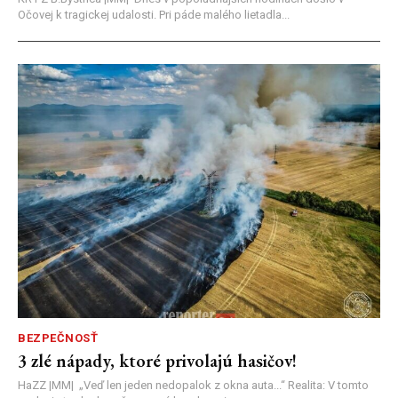
Očovej k tragickej udalosti. Pri páde malého lietadla...
BEZPEČNOSŤ
3 zlé nápady, ktoré privolajú hasičov!
HaZZ |MM| ​„Veď len jeden nedopalok z okna auta...“ ​Realita: V tomto