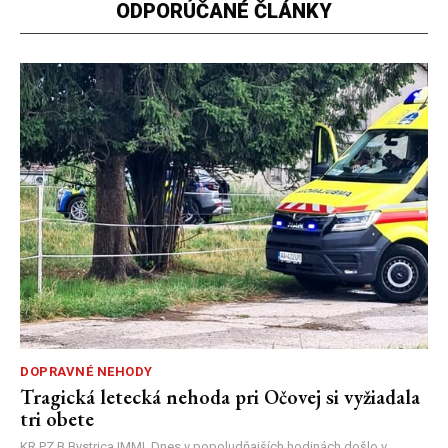
ODPORÚČANÉ ČLÁNKY
DOPRAVNÉ NEHODY
Tragická letecká nehoda pri Očovej si vyžiadala
tri obete
KR PZ B.Bystrica |MM| Dnes v popoludňajších hodinách došlo v