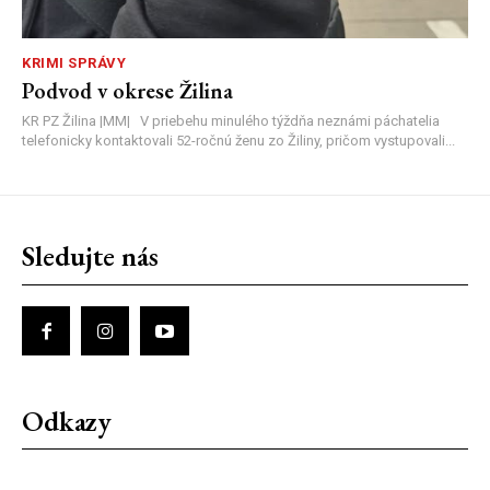
KRIMI SPRÁVY
Podvod v okrese Žilina
KR PZ Žilina |MM| V priebehu minulého týždňa neznámi páchatelia
telefonicky kontaktovali 52-ročnú ženu zo Žiliny, pričom vystupovali...
Sledujte nás
Odkazy