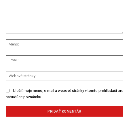
Komentár:
Me
Ema
We
str
Uložiť moje meno, e-mail a webové stránky v tomto prehliadači pre
nabudúce poznámku.