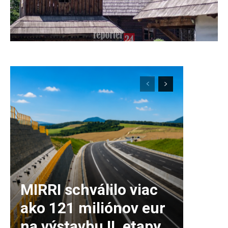
MIRRI schválilo viac
ako 121 miliónov eur
na výstavbu II. etapy