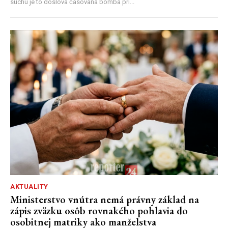
suchu je to doslova časovaná bomba pri...
AKTUALITY
Ministerstvo vnútra nemá právny základ na
zápis zväzku osôb rovnakého pohlavia do
osobitnej matriky ako manželstva