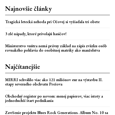
Najnovšie články
Tragická letecká nehoda pri Očovej si vyžiadala tri obete
3 zlé nápady, ktoré privolajú hasičov!
Ministerstvo vnútra nemá právny základ na zápis zväzku osôb
rovnakého pohlavia do osobitnej matriky ako manželstva
Najčítanejšie
MIRRI schválilo viac ako 121 miliónov eur na výstavbu II.
etapy severného obchvatu Prešova
Obchodný register po novom: menej papierov, viac istoty a
jednoduchší štart podnikania
Zavŕšenie projektu Blues Rock Generations. Album No. 10 sa