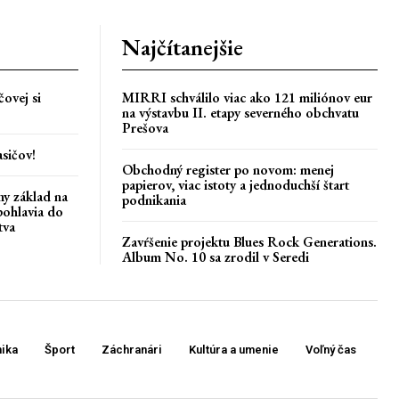
Najčítanejšie
ovej si
MIRRI schválilo viac ako 121 miliónov eur
na výstavbu II. etapy severného obchvatu
Prešova
asičov!
Obchodný register po novom: menej
papierov, viac istoty a jednoduchší štart
ny základ na
podnikania
pohlavia do
tva
Zavŕšenie projektu Blues Rock Generations.
Album No. 10 sa zrodil v Seredi
ika
Šport
Záchranári
Kultúra a umenie
Voľný čas