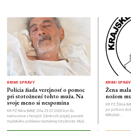
KRIMI SPRÁVY
KRIMI SPRÁV
Polícia žiada verejnosť o pomoc
Žena mal
pri stotožnení tohto muža. Na
nožom mu
svoje meno si nespomína
KR PZ Žilina |
po polnoci doš
KR PZ Nitra |MM| Dňa 23.07.2026 bol do
Mikuláši...
nemocnice v Nových Zámkoch prijatý pacient
mužského pohlavia neznámej totožnosti. Muž...