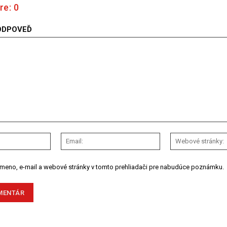
re:
0
ODPOVEĎ
Meno:
Email:
 meno, e-mail a webové stránky v tomto prehliadači pre nabudúce poznámku.