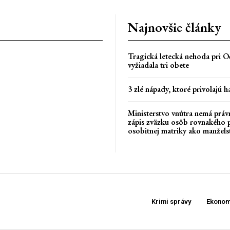
Najnovšie články
Tragická letecká nehoda pri Oč
vyžiadala tri obete
3 zlé nápady, ktoré privolajú h
Ministerstvo vnútra nemá práv
zápis zväzku osôb rovnakého 
osobitnej matriky ako manžels
Krimi správy
Ekonom