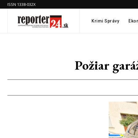
ISSN 1338-032X
Krimi Správy
Eko
Požiar gará