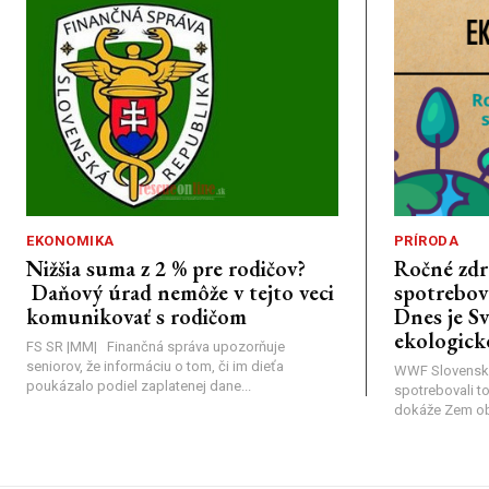
EKONOMIKA
PRÍRODA
Nižšia suma z 2 % pre rodičov?
Ročné zdr
Daňový úrad nemôže v tejto veci
spotrebova
komunikovať s rodičom
Dnes je S
ekologick
FS SR |MM| Finančná správa upozorňuje
seniorov, že informáciu o tom, či im dieťa
WWF Slovensk
poukázalo podiel zaplatenej dane...
spotrebovali t
dokáže Zem obno