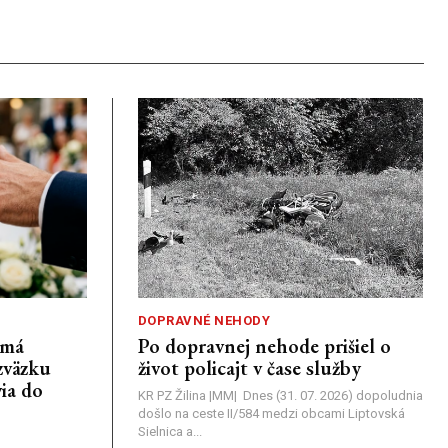
DOPRAVNÉ NEHODY
emá
Po dopravnej nehode prišiel o
zväzku
život policajt v čase služby
ia do
KR PZ Žilina |MM| Dnes (31. 07. 2026) dopoludnia
došlo na ceste II/584 medzi obcami Liptovská
Sielnica a...