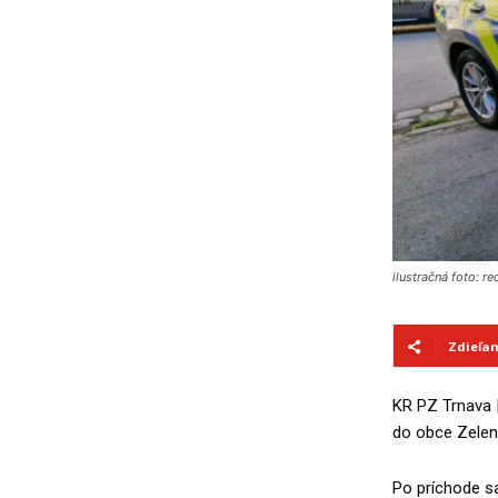
ilustračná foto: re
Zdieľa
KR PZ Trnava 
do obce Zelene
Po príchode sa