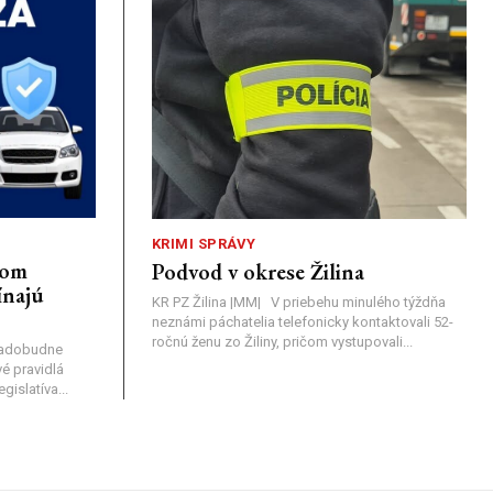
KRIMI SPRÁVY
nom
Podvod v okrese Žilina
ínajú
KR PZ Žilina |MM| V priebehu minulého týždňa
neznámi páchatelia telefonicky kontaktovali 52-
ročnú ženu zo Žiliny, pričom vystupovali...
nadobudne
é pravidlá
islatíva...