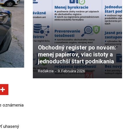
Obchodný register po novom:
menej papierov, viac istoty a
jednoduchší štart podnikania
Redakcia
-
9. Februára 2026
ie oznámenia
yť uhasený