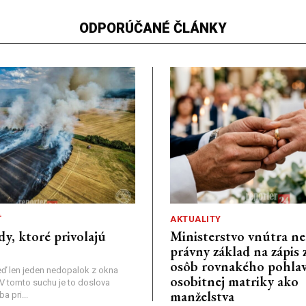
ODPORÚČANÉ ČLÁNKY
Ť
AKTUALITY
dy, ktoré privolajú
Ministerstvo vnútra n
právny základ na zápis 
osôb rovnakého pohlav
ď len jeden nedopalok z okna
osobitnej matriky ako
a: V tomto suchu je to doslova
manželstva
 pri...