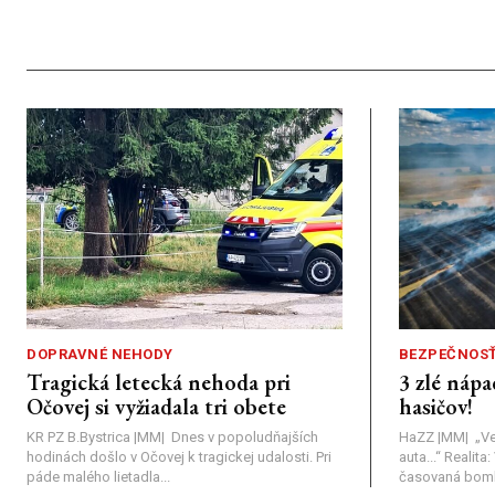
DOPRAVNÉ NEHODY
BEZPEČNOS
Tragická letecká nehoda pri
3 zlé nápa
Očovej si vyžiadala tri obete
hasičov!
KR PZ B.Bystrica |MM| Dnes v popoludňajších
HaZZ |MM| ​„Ve
hodinách došlo v Očovej k tragickej udalosti. Pri
auta...“ ​Realit
páde malého lietadla...
časovaná bomba