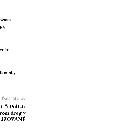
ožiaru
e v
tením
ebné aby
Ďalší článok
C“: Polícia
orom drog v
ALIZOVANÉ