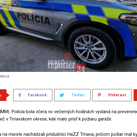
dakcia
m
Facebook
Twitter
Pinterest
|MM| Polícia bola včera vo večerných hodinách vyslaná na preveren
č v Trnavskom okrese, kde malo prísť k požiaru garáže.
 na mieste nachádzali príslušníci HaZZ Trnava, pričom požiar mal b