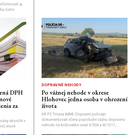
nformovať aj
rebu čoho
DOPRAVNÉ NEHODY
porná DPH
Po vážnej nehode v okrese
únové
Hlohovec jedna osoba v ohrození
enia za
života
KR PZ Trnava |MM| Dopravní policajti
dokumentovali včera popoludní vážnu dopravnú
rávy ukončili v
nehodu na križovatke ciest II/504 a III/1311,...
ol, ktoré