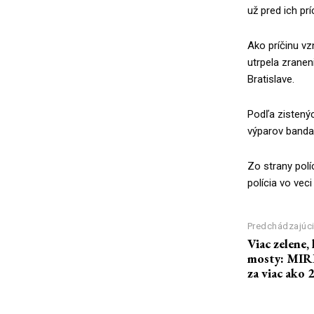
už pred ich pr
Ako príčinu vz
utrpela zranen
Bratislave.
Podľa zistený
výparov banda
Zo strany polí
polícia vo veci
Predchádzajúci
Viac zelene, 
mosty: MIRR
za viac ako 