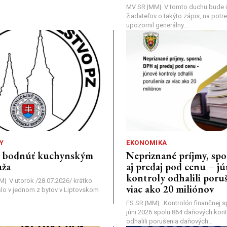
MV SR |MM| V tomto duchu bude i
žiadateľov o takýto zápis, na pot
upozornil generálny...
Y
EKONOMIKA
a bodnúť kuchynským
Nepriznané príjmy, s
ža
aj predaj pod cenu – j
kontroly odhalili poruš
MM| V utorok /28.07.2026/ krátko
viac ako 20 miliónov
lo v jednom z bytov v Liptovskom
FS SR |MM| Kontrolóri finančnej sp
júni 2026 spolu 864 daňových kontr
odhalili porušenia daňových...