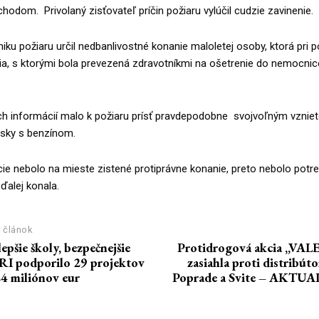
íchodom. Privolaný zisťovateľ príčin požiaru vylúčil cudzie zavinenie.
niku požiaru určil nedbanlivostné konanie maloletej osoby, ktorá pri p
ia, s ktorými bola prevezená zdravotníkmi na ošetrenie do nemocnic
ch informácií malo k požiaru prísť pravdepodobne svojvoľným vznie
sky s benzínom.
cie nebolo na mieste zistené protiprávne konanie, preto nebolo potr
 ďalej konala.
 článok
lepšie školy, bezpečnejšie
Protidrogová akcia „VALE
I podporilo 29 projektov
zasiahla proti distribút
24 miliónov eur
Poprade a Svite – AKTU