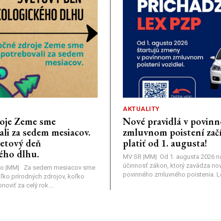
AKTUALITY
oje Zeme sme
Nové pravidlá v povin
li za sedem mesiacov.
zmluvnom poistení zač
vetový deň
platiť od 1. augusta!
ého dlhu.
MV SR |MM| Od 1. augusta 2026 
účinnosť zákon, ktorý zavádza nov
o |MM| Za sedem mesiacov sme
povinného zmluvného poistenia. Leg
oľko prírodných zdrojov, koľko
viť za celý rok....