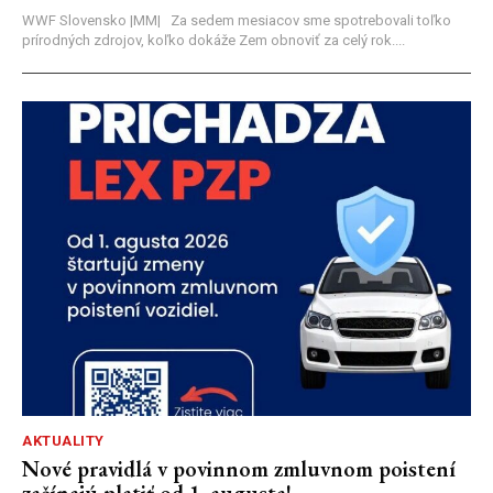
WWF Slovensko |MM| Za sedem mesiacov sme spotrebovali toľko
prírodných zdrojov, koľko dokáže Zem obnoviť za celý rok....
AKTUALITY
Nové pravidlá v povinnom zmluvnom poistení
začínajú platiť od 1. augusta!