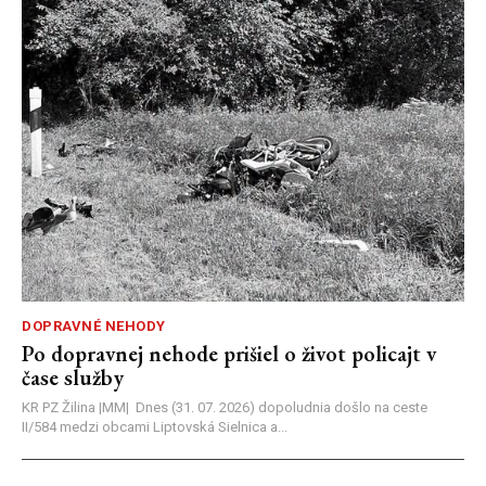
DOPRAVNÉ NEHODY
Po dopravnej nehode prišiel o život policajt v
čase služby
KR PZ Žilina |MM| Dnes (31. 07. 2026) dopoludnia došlo na ceste
II/584 medzi obcami Liptovská Sielnica a...