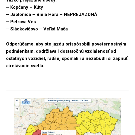
Ťažko prejazdné úseky:
– Kopčany – Kúty
– Jablonica – Biela Hora – NEPREJAZDNÁ
– Petrova Ves
– Sládkovičovo – Veľká Mača
Odporúčame, aby ste jazdu prispôsobili poveternostným
podmienkam, dodržiavali dostatočnú vzdialenosť od
ostatných vozidiel, radšej spomalili a nezabudli si zapnúť
stretávacie svetlá.
SÚVISIACI ČLÁNOK: