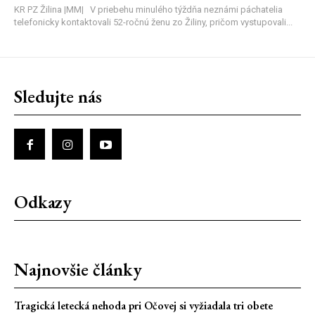
KR PZ Žilina |MM| V priebehu minulého týždňa neznámi páchatelia
telefonicky kontaktovali 52-ročnú ženu zo Žiliny, pričom vystupovali...
Sledujte nás
Odkazy
Najnovšie články
Tragická letecká nehoda pri Očovej si vyžiadala tri obete