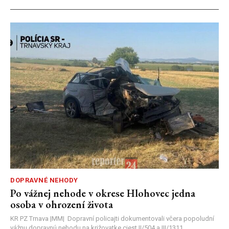
DOPRAVNÉ NEHODY
Po vážnej nehode v okrese Hlohovec jedna
osoba v ohrození života
KR PZ Trnava |MM| Dopravní policajti dokumentovali včera popoludní
vážnu dopravnú nehodu na križovatke ciest II/504 a III/1311,...