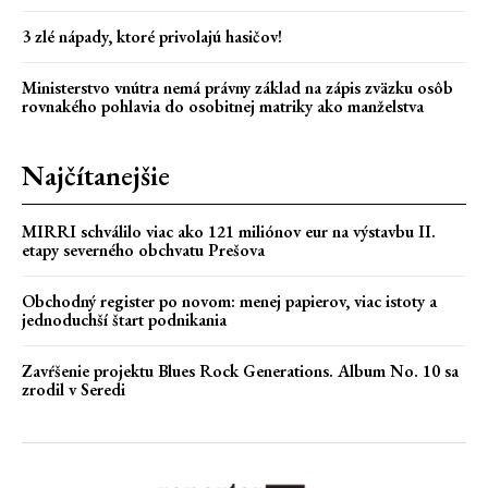
3 zlé nápady, ktoré privolajú hasičov!
Ministerstvo vnútra nemá právny základ na zápis zväzku osôb
rovnakého pohlavia do osobitnej matriky ako manželstva
Najčítanejšie
MIRRI schválilo viac ako 121 miliónov eur na výstavbu II.
etapy severného obchvatu Prešova
Obchodný register po novom: menej papierov, viac istoty a
jednoduchší štart podnikania
Zavŕšenie projektu Blues Rock Generations. Album No. 10 sa
zrodil v Seredi