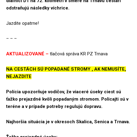
diaľnici D1 na 72. kilometri v smere na Trnavu cestári
odstraňujú následky víchrice.
Jazdite opatrne!
– – –
AKTUALIZOVANÉ –
tlačová správa KR PZ Trnava
NA CESTÁCH SÚ POPADANÉ STROMY , AK NEMUSÍTE,
NEJAZDITE
Polícia upozorňuje vodičov, že viaceré úseky ciest sú
ťažko prejazdné kvôli popadaným stromom. Policajti sú v
teréne a v prípade potreby regulujú dopravu.
Najhoršia situácia je v okresoch Skalica, Senica a Trnava.