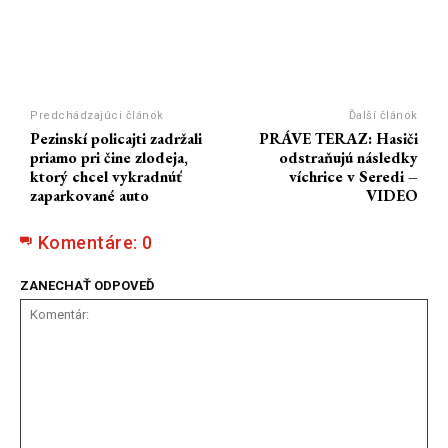
Predchádzajúci článok
Ďalší článok
Pezinskí policajti zadržali
PRÁVE TERAZ: Hasiči
priamo pri čine zlodeja,
odstraňujú následky
ktorý chcel vykradnúť
víchrice v Seredi –
zaparkované auto
VIDEO
Komentáre:
0
ZANECHAŤ ODPOVEĎ