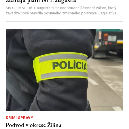
MV SR |MM| Od 1. augusta 2026 nadobudne účinnosť zákon, ktorý
zavádza nové pravidlá povinného zmluvného poistenia. Legislatíva...
KRIMI SPRÁVY
Podvod v okrese Žilina