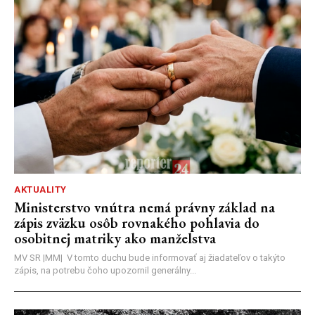
AKTUALITY
Ministerstvo vnútra nemá právny základ na
zápis zväzku osôb rovnakého pohlavia do
osobitnej matriky ako manželstva
MV SR |MM| V tomto duchu bude informovať aj žiadateľov o takýto
zápis, na potrebu čoho upozornil generálny...