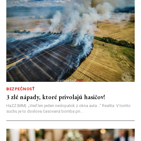
BEZPEČNOSŤ
3 zlé nápady, ktoré privolajú hasičov!
HaZZ |MM| ​„Veď len jeden nedopalok z okna auta...“ ​Realita: V tomto
suchu je to doslova časovaná bomba pri...