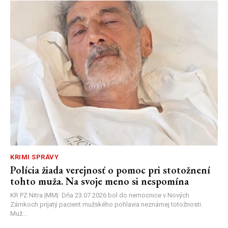
KRIMI SPRÁVY
Polícia žiada verejnosť o pomoc pri stotožnení
tohto muža. Na svoje meno si nespomína
KR PZ Nitra |MM| Dňa 23.07.2026 bol do nemocnice v Nových
Zámkoch prijatý pacient mužského pohlavia neznámej totožnosti.
Muž...