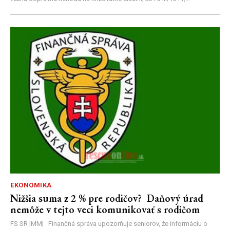
EKONOMIKA
Nižšia suma z 2 % pre rodičov? Daňový úrad
nemôže v tejto veci komunikovať s rodičom
FS SR |MM| Finančná správa upozorňuje seniorov, že informáciu o