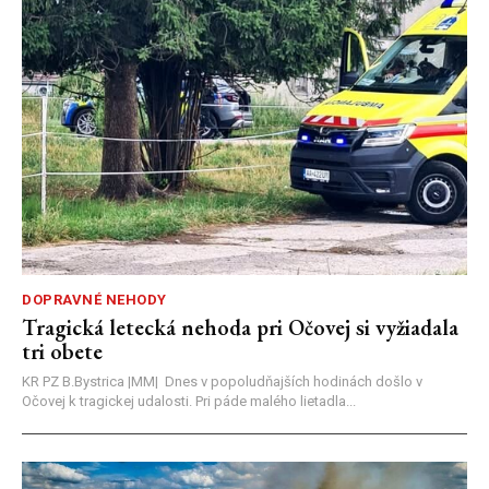
DOPRAVNÉ NEHODY
Tragická letecká nehoda pri Očovej si vyžiadala
tri obete
KR PZ B.Bystrica |MM| Dnes v popoludňajších hodinách došlo v
Očovej k tragickej udalosti. Pri páde malého lietadla...