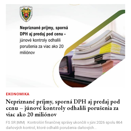
EKONOMIKA
Nepriznané príjmy, sporná DPH aj predaj pod
cenu – júnové kontroly odhalili porušenia za
viac ako 20 miliónov
FS SR |MM| Kontrolóri finančnej správy ukončili v júni 2026 spolu 864
daňových kontrol, ktoré odhalili porušenia daňových...