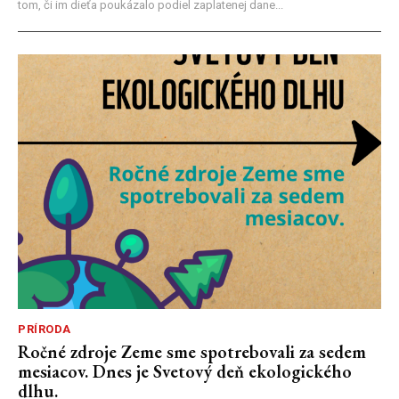
tom, či im dieťa poukázalo podiel zaplatenej dane...
PRÍRODA
Ročné zdroje Zeme sme spotrebovali za sedem
mesiacov. Dnes je Svetový deň ekologického
dlhu.