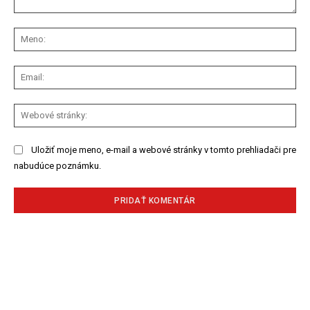
Komentár:
Me
Ema
We
str
Uložiť moje meno, e-mail a webové stránky v tomto prehliadači pre
nabudúce poznámku.