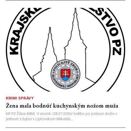
KRIMI SPRÁVY
Žena mala bodnúť kuchynským nožom muža
KR PZ Žilina |MM| V utorok /28.07.2026/ krátko po polnoci došlo v
jednom z bytov v Liptovskom Mikuláši...