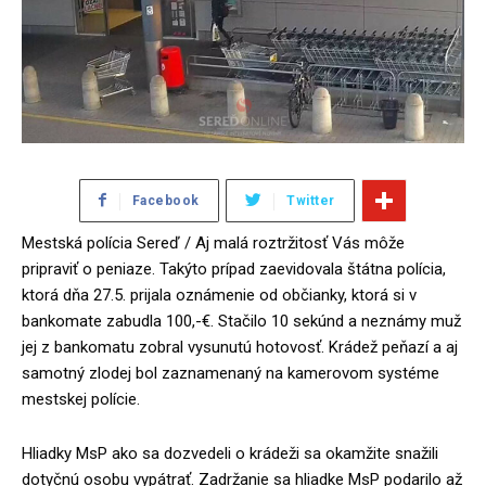
Facebook
Twitter
Mestská polícia Sereď / Aj malá roztržitosť Vás môže
pripraviť o peniaze. Takýto prípad zaevidovala štátna polícia,
ktorá dňa 27.5. prijala oznámenie od občianky, ktorá si v
bankomate zabudla 100,-€. Stačilo 10 sekúnd a neznámy muž
jej z bankomatu zobral vysunutú hotovosť. Krádež peňazí a aj
samotný zlodej bol zaznamenaný na kamerovom systéme
mestskej polície.
Hliadky MsP ako sa dozvedeli o krádeži sa okamžite snažili
dotyčnú osobu vypátrať. Zadržanie sa hliadke MsP podarilo až