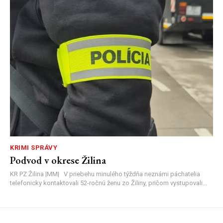
KRIMI SPRÁVY
Podvod v okrese Žilina
KR PZ Žilina |MM| V priebehu minulého týždňa neznámi páchatelia
telefonicky kontaktovali 52-ročnú ženu zo Žiliny, pričom vystupovali...