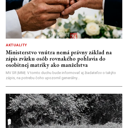
AKTUALITY
Ministerstvo vnútra nemá právny základ na
zápis zväzku osôb rovnakého pohlavia do
osobitnej matriky ako manželstva
MV SR |MM| V tomto duchu bude informovať aj žiadateľov o takýto
zápis, na potrebu čoho upozornil generálny...