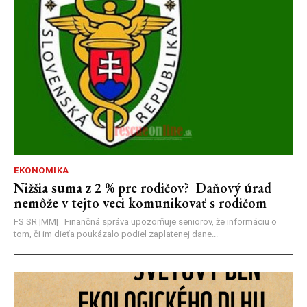
EKONOMIKA
Nižšia suma z 2 % pre rodičov? Daňový úrad
nemôže v tejto veci komunikovať s rodičom
FS SR |MM| Finančná správa upozorňuje seniorov, že informáciu o
tom, či im dieťa poukázalo podiel zaplatenej dane...