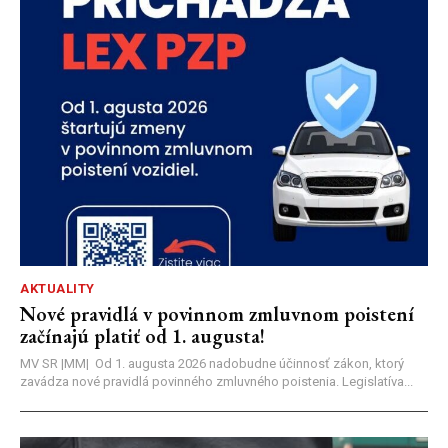
AKTUALITY
Nové pravidlá v povinnom zmluvnom poistení
začínajú platiť od 1. augusta!
MV SR |MM| Od 1. augusta 2026 nadobudne účinnosť zákon, ktorý
zavádza nové pravidlá povinného zmluvného poistenia. Legislatíva...