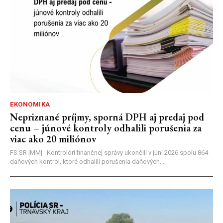
EKONOMIKA
Nepriznané príjmy, sporná DPH aj predaj pod
cenu – júnové kontroly odhalili porušenia za
viac ako 20 miliónov
FS SR |MM| Kontrolóri finančnej správy ukončili v júni 2026 spolu 864
daňových kontrol, ktoré odhalili porušenia daňových...