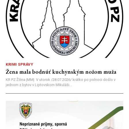
KRIMI SPRÁVY
Žena mala bodnúť kuchynským nožom muža
KR PZ Žilina |MM| V utorok /28.07.2026/ krátko po polnoci došlo v
jednom z bytov v Liptovskom Mikuláši...