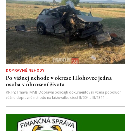
DOPRAVNÉ NEHODY
Po vážnej nehode v okrese Hlohovec jedna
osoba v ohrození života
KR PZ Trnava |MM| Dopravní policajti dokumentovali včera popoludní
vážnu dopravnú nehodu na križovatke ciest II/504 a III/1311,...