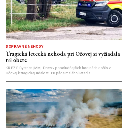
DOPRAVNÉ NEHODY
Tragická letecká nehoda pri Očovej si vyžiadala
tri obete
KR PZ B.Bystrica |MM| Dnes v popoludňajších hodinách došlo v
Očovej k tragickej udalosti. Pri páde malého lietadla...