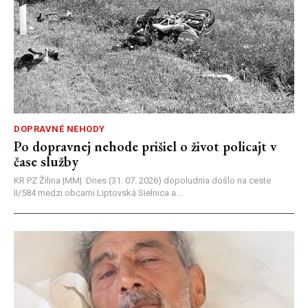
DOPRAVNÉ NEHODY
Po dopravnej nehode prišiel o život policajt v
čase služby
KR PZ Žilina |MM| Dnes (31. 07. 2026) dopoludnia došlo na ceste
II/584 medzi obcami Liptovská Sielnica a...