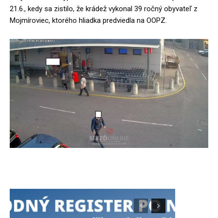
21.6., kedy sa zistilo, že krádež vykonal 39 ročný obyvateľ z
Mojmíroviec, ktorého hliadka predviedla na OOPZ.
zdroj: FB Mestská polícia Sereď