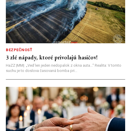
BEZPEČNOSŤ
3 zlé nápady, ktoré privolajú hasičov!
HaZZ |MM| ​„Veď len jeden nedopalok z okna auta...“ ​Realita: V tomto
suchu je to doslova časovaná bomba pri...