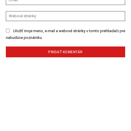
We
str
Uložiť moje meno, e-mail a webové stránky v tomto prehliadači pre
nabudúce poznámku.