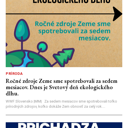
PRÍRODA
Ročné zdroje Zeme sme spotrebovali za sedem
mesiacov. Dnes je Svetový deň ekologického
dlhu.
WWF Slovensko |MM| Za sedem mesiacov sme spotrebovali toľko
prírodných zdrojov, koľko dokáže Zem obnoviť za celý rok....