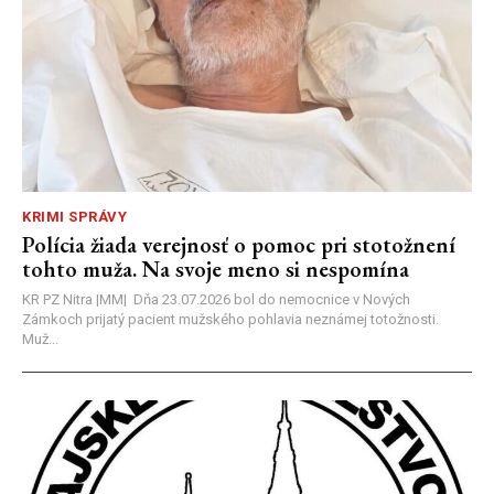
KRIMI SPRÁVY
Polícia žiada verejnosť o pomoc pri stotožnení
tohto muža. Na svoje meno si nespomína
KR PZ Nitra |MM| Dňa 23.07.2026 bol do nemocnice v Nových
Zámkoch prijatý pacient mužského pohlavia neznámej totožnosti.
Muž...