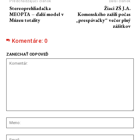
Predchádzajúci článok
Ďalší článok
Stereoprehliadačka
Žiaci ZŠ J.A.
MEOPTA – ďalší model v
Komenského zažili počas
Múzeu totality
„prespávačky“ večer plný
zážitkov
Komentáre:
0
ZANECHAŤ ODPOVEĎ
Komentár:
Me
Ema