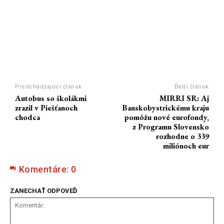
Predchádzajúci článok
Ďalší článok
Autobus so školákmi
MIRRI SR: Aj
zrazil v Piešťanoch
Banskobystrickému kraju
chodca
pomôžu nové eurofondy,
z Programu Slovensko
rozhodne o 339
miliónoch eur
Komentáre:
0
ZANECHAŤ ODPOVEĎ