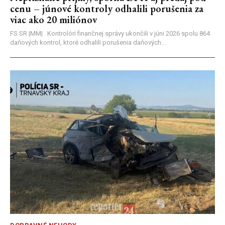
cenu – júnové kontroly odhalili porušenia za
viac ako 20 miliónov
FS SR |MM| Kontrolóri finančnej správy ukončili v júni 2026 spolu 864
daňových kontrol, ktoré odhalili porušenia daňových...