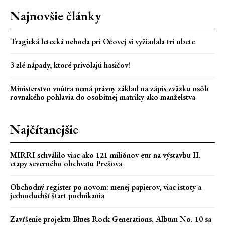
Najnovšie články
Tragická letecká nehoda pri Očovej si vyžiadala tri obete
3 zlé nápady, ktoré privolajú hasičov!
Ministerstvo vnútra nemá právny základ na zápis zväzku osôb
rovnakého pohlavia do osobitnej matriky ako manželstva
Najčítanejšie
MIRRI schválilo viac ako 121 miliónov eur na výstavbu II.
etapy severného obchvatu Prešova
Obchodný register po novom: menej papierov, viac istoty a
jednoduchší štart podnikania
Zavŕšenie projektu Blues Rock Generations. Album No. 10 sa