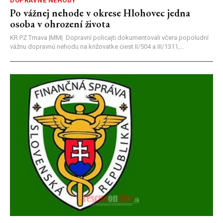
DOPRAVNÉ NEHODY
Po vážnej nehode v okrese Hlohovec jedna
osoba v ohrození života
KR PZ Trnava |MM| Dopravní policajti dokumentovali včera popoludní
vážnu dopravnú nehodu na križovatke ciest II/504 a III/1311,...