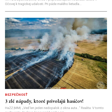
Očovej k tragickej udalosti. Pri páde malého lietadla...
BEZPEČNOSŤ
3 zlé nápady, ktoré privolajú hasičov!
HaZZ |MM| ​„Veď len jeden nedopalok z okna auta...“ ​Realita: V tomto