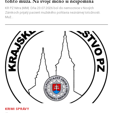
tohto muža. Na svoje meno si nespomína
KR PZ Nitra |MM| Dňa 23.07.2026 bol do nemocnice v Nových
Zámkoch prijatý pacient mužského pohlavia neznámej totožnosti.
Muž...
KRIMI SPRÁVY