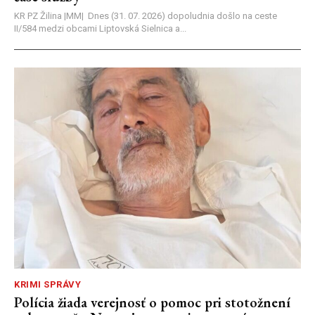
KR PZ Žilina |MM| Dnes (31. 07. 2026) dopoludnia došlo na ceste
II/584 medzi obcami Liptovská Sielnica a...
KRIMI SPRÁVY
Polícia žiada verejnosť o pomoc pri stotožnení