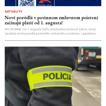
AKTUALITY
Nové pravidlá v povinnom zmluvnom poistení
začínajú platiť od 1. augusta!
MV SR |MM| Od 1. augusta 2026 nadobudne účinnosť zákon, ktorý
zavádza nové pravidlá povinného zmluvného poistenia. Legislatíva...