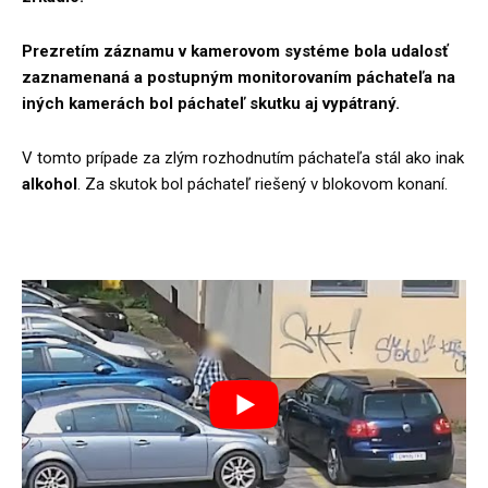
Prezretím záznamu v kamerovom systéme bola udalosť
zaznamenaná a postupným monitorovaním páchateľa na
iných kamerách bol páchateľ skutku aj vypátraný.
V tomto prípade za zlým rozhodnutím páchateľa stál ako inak
alkohol
. Za skutok bol páchateľ riešený v blokovom konaní.