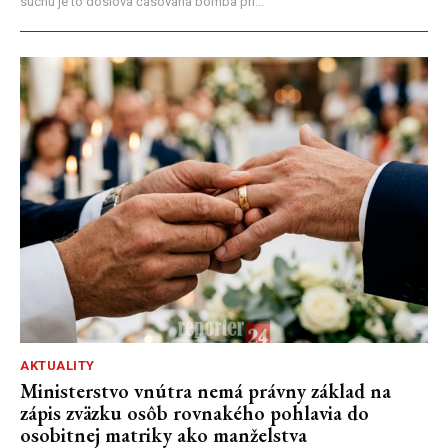
suchu je to doslova časovaná bomba pri...
AKTUALITY
Ministerstvo vnútra nemá právny základ na
zápis zväzku osôb rovnakého pohlavia do
osobitnej matriky ako manželstva