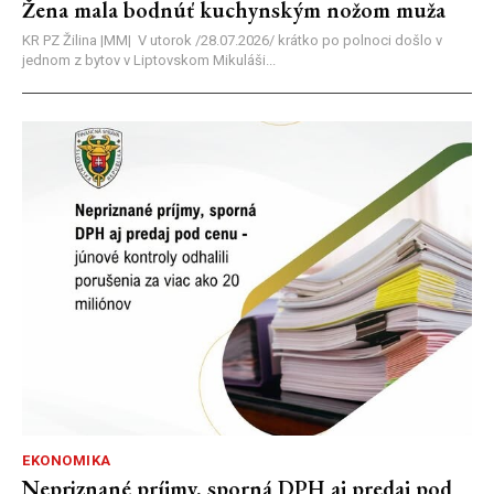
Žena mala bodnúť kuchynským nožom muža
KR PZ Žilina |MM| V utorok /28.07.2026/ krátko po polnoci došlo v
jednom z bytov v Liptovskom Mikuláši...
EKONOMIKA
Nepriznané príjmy, sporná DPH aj predaj pod