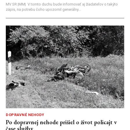
MV SR |MM| V tomto duchu bude informovať aj žiadateľov o takýto
zápis, na potrebu čoho upozornil generálny...
DOPRAVNÉ NEHODY
Po dopravnej nehode prišiel o život policajt v
čase služby