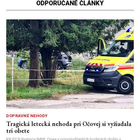
ODPORÚČANÉ ČLÁNKY
DOPRAVNÉ NEHODY
Tragická letecká nehoda pri Očovej si vyžiadala
tri obete
KR PZ B.Bystrica |MM| Dnes v popoludňajších hodinách došlo v