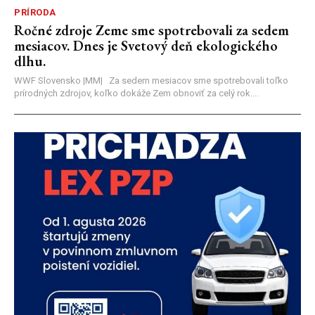
PRÍRODA
Ročné zdroje Zeme sme spotrebovali za sedem
mesiacov. Dnes je Svetový deň ekologického
dlhu.
WWF Slovensko |MM| Za sedem mesiacov sme spotrebovali toľko
prírodných zdrojov, koľko dokáže Zem obnoviť za celý rok....