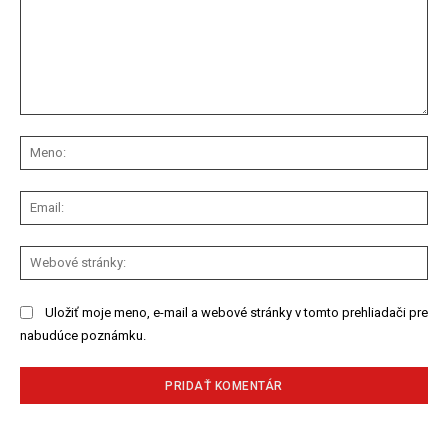
Komentár:
Me
Ema
We
str
Uložiť moje meno, e-mail a webové stránky v tomto prehliadači pre
nabudúce poznámku.