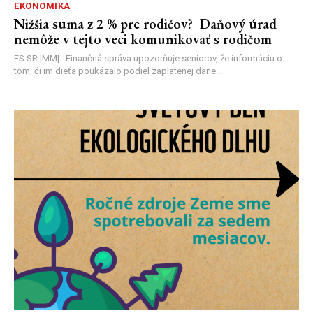
EKONOMIKA
Nižšia suma z 2 % pre rodičov? Daňový úrad
nemôže v tejto veci komunikovať s rodičom
FS SR |MM| Finančná správa upozorňuje seniorov, že informáciu o
tom, či im dieťa poukázalo podiel zaplatenej dane...