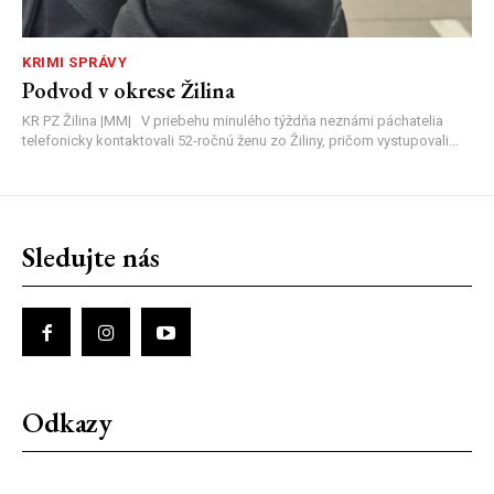
KRIMI SPRÁVY
Podvod v okrese Žilina
KR PZ Žilina |MM| V priebehu minulého týždňa neznámi páchatelia
telefonicky kontaktovali 52-ročnú ženu zo Žiliny, pričom vystupovali...
Sledujte nás
Odkazy