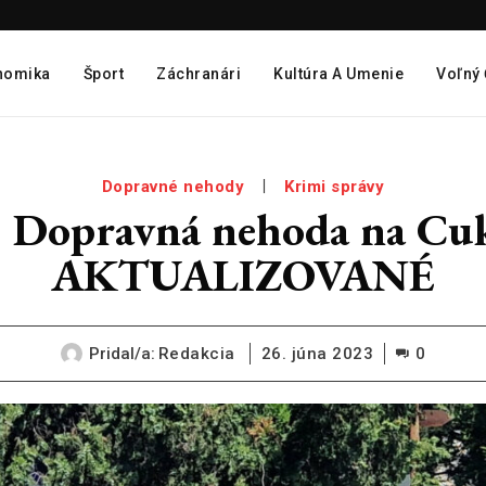
nomika
Šport
Záchranári
Kultúra A Umenie
Voľný
Dopravné nehody
Krimi správy
opravná nehoda na Cukro
AKTUALIZOVANÉ
Pridal/a:
Redakcia
26. júna 2023
0