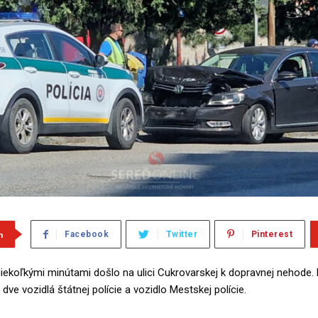
m
Facebook
Twitter
Pinterest
iekoľkými minútami došlo na ulici Cukrovarskej k dopravnej nehode.
dve vozidlá štátnej polície a vozidlo Mestskej polície.