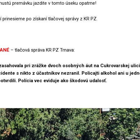
ustú premávku jazdite v tomto úseku opatrne!
í prinesieme po získaní tlačovej správy z KR PZ.
VANÉ
– tlačová správa KR PZ Trnava:
zasahovala pri zrážke dvoch osobných áut na Cukrovarskej ulic
cidente s nikto z účastníkov nezranil. Policajti alkohol ani u jed
otvrdili. Polícia vec eviduje ako škodovú udalosť.