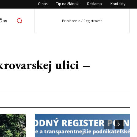
O nás
Tip na článok
Reklama
Kontakty
 Čas
Prihlásenie / Registrovať
varskej ulici –