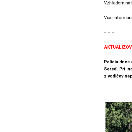
Vzhľadom na h
Viac informáci
– – –
AKTUALIZO
Polícia dnes 
Sereď. Pri in
z vodičov nep