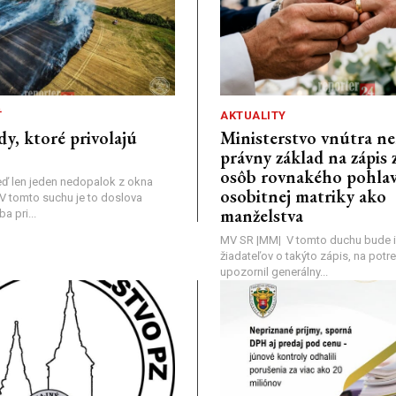
Ť
AKTUALITY
dy, ktoré privolajú
Ministerstvo vnútra n
právny základ na zápis 
osôb rovnakého pohlav
ď len jeden nedopalok z okna
osobitnej matriky ako
a: V tomto suchu je to doslova
manželstva
 pri...
MV SR |MM| V tomto duchu bude i
žiadateľov o takýto zápis, na pot
upozornil generálny...