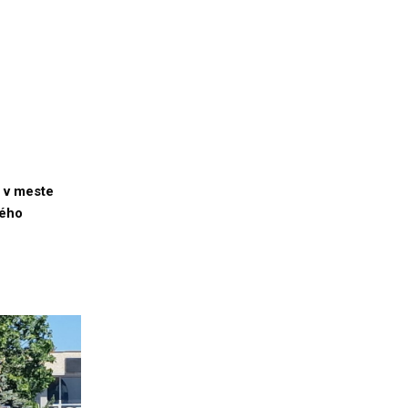
i v meste
ného