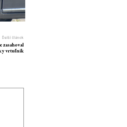
Ďalší článok
e zasahoval
ky vrtuľník