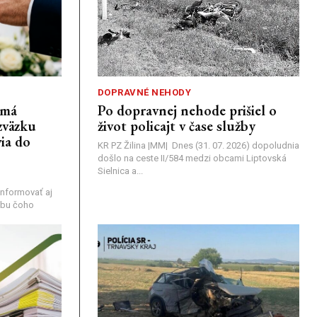
DOPRAVNÉ NEHODY
emá
Po dopravnej nehode prišiel o
zväzku
život policajt v čase služby
ia do
KR PZ Žilina |MM| Dnes (31. 07. 2026) dopoludnia
došlo na ceste II/584 medzi obcami Liptovská
Sielnica a...
nformovať aj
rebu čoho