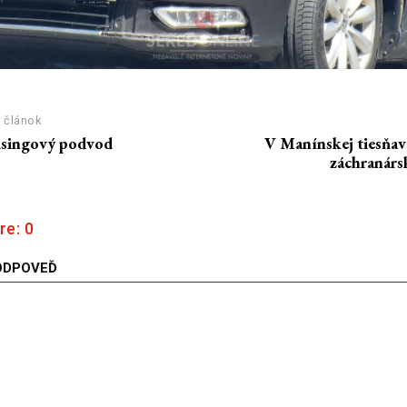
 článok
isingový podvod
V Manínskej tiesňav
záchranárs
re:
0
ODPOVEĎ