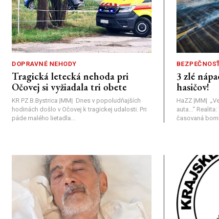
DOPRAVNÉ NEHODY
BEZPEČNOS
Tragická letecká nehoda pri
3 zlé nápa
Očovej si vyžiadala tri obete
hasičov!
KR PZ B.Bystrica |MM| Dnes v popoludňajších
HaZZ |MM| ​„Ve
hodinách došlo v Očovej k tragickej udalosti. Pri
auta...“ ​Realit
páde malého lietadla...
časovaná bomba