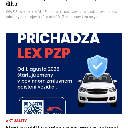
dlhu.
WWF Slovensko |MM| Za sedem mesiacov sme spotrebovali toľko
prírodných zdrojov, koľko dokáže Zem obnoviť za celý rok....
AKTUALITY
Nové pravidlá v povinnom zmluvnom poistení