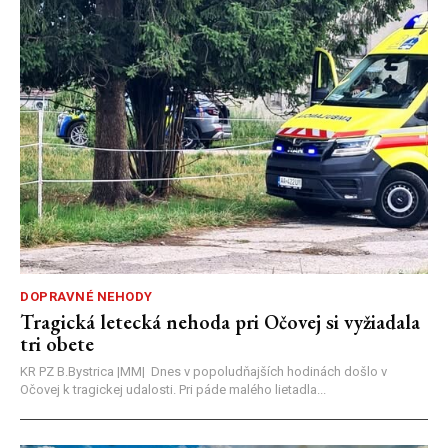
DOPRAVNÉ NEHODY
Tragická letecká nehoda pri Očovej si vyžiadala
tri obete
KR PZ B.Bystrica |MM| Dnes v popoludňajších hodinách došlo v
Očovej k tragickej udalosti. Pri páde malého lietadla...