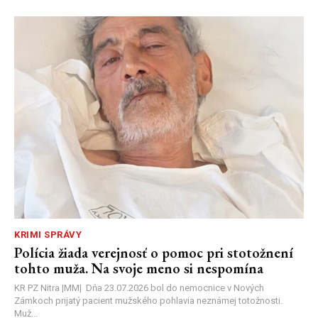
KRIMI SPRÁVY
Polícia žiada verejnosť o pomoc pri stotožnení
tohto muža. Na svoje meno si nespomína
KR PZ Nitra |MM| Dňa 23.07.2026 bol do nemocnice v Nových
Zámkoch prijatý pacient mužského pohlavia neznámej totožnosti.
Muž...