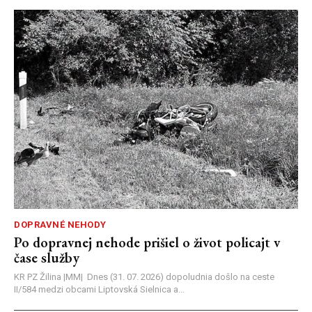
DOPRAVNÉ NEHODY
Po dopravnej nehode prišiel o život policajt v
čase služby
KR PZ Žilina |MM| Dnes (31. 07. 2026) dopoludnia došlo na ceste
II/584 medzi obcami Liptovská Sielnica a...