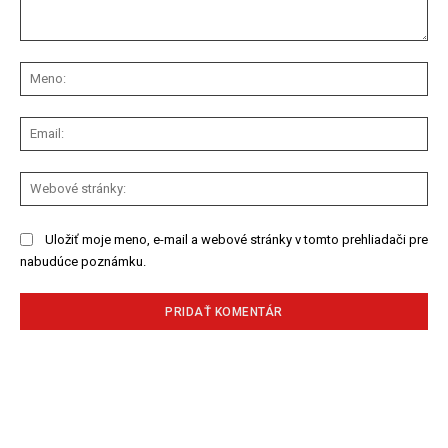
Komentár:
Me
Ema
We
str
Uložiť moje meno, e-mail a webové stránky v tomto prehliadači pre
nabudúce poznámku.