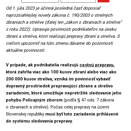
Od 1. júla 2023 je účinná posledná časť doposiaľ
najrozsiahlejšej novely zákona č. 190/2003 o strelných
zbraniach a strelive (ďalej len „zákon o zbraniach a strelive“
z roku 2022). Upravuje povinnosti podnikateľov na úseku
zbraní a streliva, ktorí realizujú prepravy zbraní a streliva. S
cieľom upozorniť na túto zmenu dávame do pozornosti
aktuálne povinnosti.
V prípade, ak podnikatelia realizujú
cestnú prepravu
,
ktorá zahŕňa viac
ako 100 kusov zbraní alebo viac ako
200 000 kusov streliva, vzniká im
povinnosť
vybaviť
dopravný prostriedok prepravujúci zbrane a strelivo
zariadením, ktoré umožňuje nepretržité sledovanie jeho
pohybu Policajným zborom
(podľa § 47 ods. 7 zákona
o zbraniach a strelive)
.
Počas celej prepravy na území
Slovenskej republiky
musí byť toto zariadenie prihlásené
do systému sledovania prepravy.