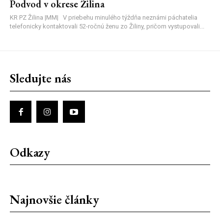
Podvod v okrese Žilina
KR PZ Žilina |MM| V priebehu minulého týždňa neznámi páchatelia
telefonicky kontaktovali 52-ročnú ženu zo Žiliny, pričom vystupovali...
Sledujte nás
Odkazy
Najnovšie články