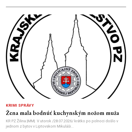
KRIMI SPRÁVY
Žena mala bodnúť kuchynským nožom muža
KR PZ Žilina |MM| V utorok /28.07.2026/ krátko po polnoci došlo v
jednom z bytov v Liptovskom Mikuláši...