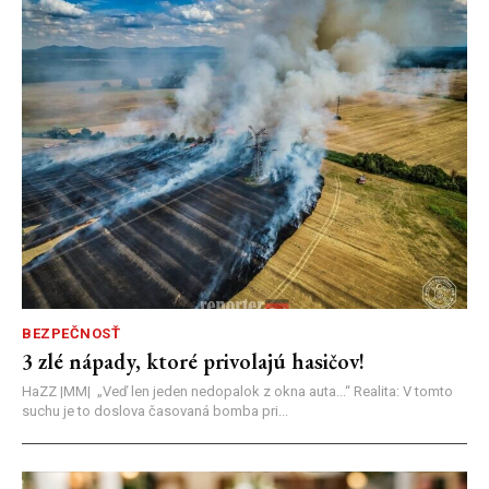
BEZPEČNOSŤ
3 zlé nápady, ktoré privolajú hasičov!
HaZZ |MM| ​„Veď len jeden nedopalok z okna auta...“ ​Realita: V tomto
suchu je to doslova časovaná bomba pri...