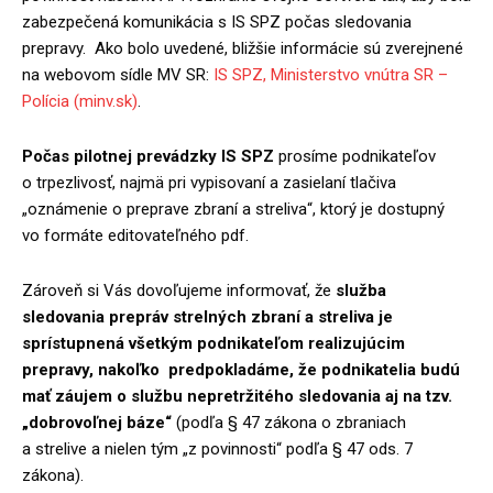
zabezpečená komunikácia s IS SPZ počas sledovania
prepravy. Ako bolo uvedené, bližšie informácie sú zverejnené
na webovom sídle MV SR:
IS SPZ, Ministerstvo vnútra SR –
Polícia (minv.sk)
.
Počas pilotnej prevádzky IS SPZ
prosíme podnikateľov
o trpezlivosť, najmä pri vypisovaní a zasielaní tlačiva
„oznámenie o preprave zbraní a streliva“, ktorý je dostupný
vo formáte editovateľného pdf.
Zároveň si Vás dovoľujeme informovať, že
služba
sledovania prepráv strelných zbraní a streliva je
sprístupnená všetkým podnikateľom realizujúcim
prepravy, nakoľko
predpokladáme, že podnikatelia budú
mať záujem o službu nepretržitého sledovania aj na tzv.
„dobrovoľnej báze“
(podľa § 47 zákona o zbraniach
a strelive a nielen tým „z povinnosti“ podľa § 47 ods. 7
zákona).