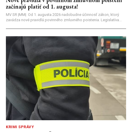
začínajú platiť od 1. augusta!
MV SR |MM| Od 1. augusta 2026 nadobudne účinnosť zákon, ktorý
zavádza nové pravidlá povinného zmluvného poistenia. Legislatíva...
KRIMI SPRÁVY