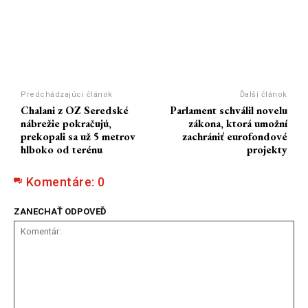
Predchádzajúci článok
Ďalší článok
Chalani z OZ Seredské
Parlament schválil novelu
nábrežie pokračujú,
zákona, ktorá umožní
prekopali sa už 5 metrov
zachrániť eurofondové
hlboko od terénu
projekty
Komentáre:
0
ZANECHAŤ ODPOVEĎ