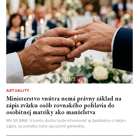
AKTUALITY
Ministerstvo vnútra nemá právny základ na
zápis zväzku osôb rovnakého pohlavia do
osobitnej matriky ako manželstva
MV SR |MM| V tomto duchu bude informovať aj žiadateľov o takýto
zápis, na potrebu čoho upozornil generálny...