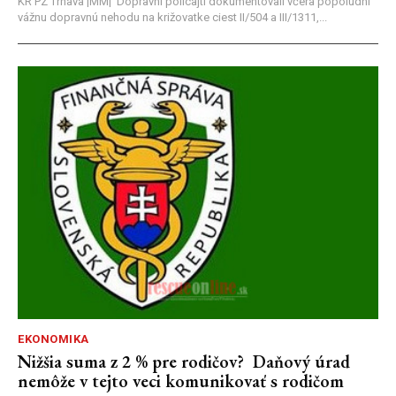
KR PZ Trnava |MM| Dopravní policajti dokumentovali včera popoludní
vážnu dopravnú nehodu na križovatke ciest II/504 a III/1311,...
EKONOMIKA
Nižšia suma z 2 % pre rodičov? Daňový úrad
nemôže v tejto veci komunikovať s rodičom