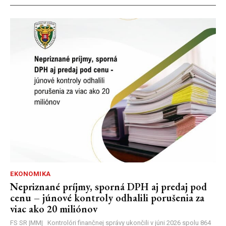
EKONOMIKA
Nepriznané príjmy, sporná DPH aj predaj pod
cenu – júnové kontroly odhalili porušenia za
viac ako 20 miliónov
FS SR |MM| Kontrolóri finančnej správy ukončili v júni 2026 spolu 864