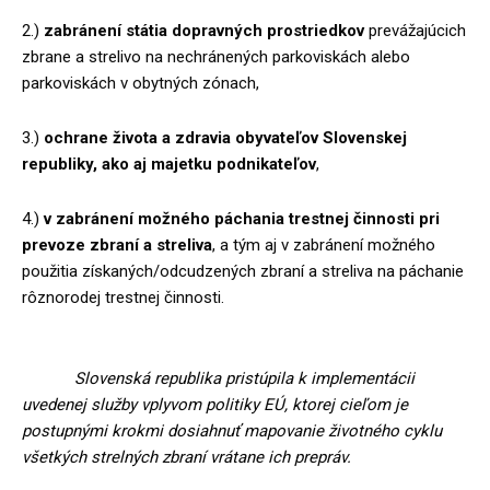
2.)
zabránení státia dopravných prostriedkov
prevážajúcich
zbrane a strelivo na nechránených parkoviskách alebo
parkoviskách v obytných zónach,
3.)
ochrane života a zdravia obyvateľov Slovenskej
republiky, ako aj majetku podnikateľov
,
4.)
v zabránení možného páchania trestnej činnosti pri
prevoze zbraní a streliva
, a tým aj v zabránení možného
použitia získaných/odcudzených zbraní a streliva na páchanie
rôznorodej trestnej činnosti.
Slovenská republika pristúpila k implementácii
uvedenej služby vplyvom politiky EÚ, ktorej cieľom je
postupnými krokmi dosiahnuť mapovanie životného cyklu
všetkých strelných zbraní vrátane ich prepráv.