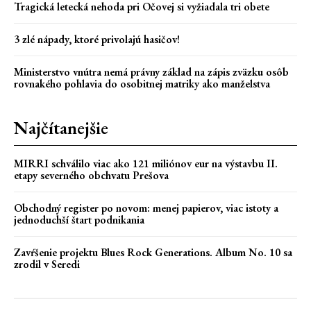
Tragická letecká nehoda pri Očovej si vyžiadala tri obete
3 zlé nápady, ktoré privolajú hasičov!
Ministerstvo vnútra nemá právny základ na zápis zväzku osôb
rovnakého pohlavia do osobitnej matriky ako manželstva
Najčítanejšie
MIRRI schválilo viac ako 121 miliónov eur na výstavbu II.
etapy severného obchvatu Prešova
Obchodný register po novom: menej papierov, viac istoty a
jednoduchší štart podnikania
Zavŕšenie projektu Blues Rock Generations. Album No. 10 sa
zrodil v Seredi