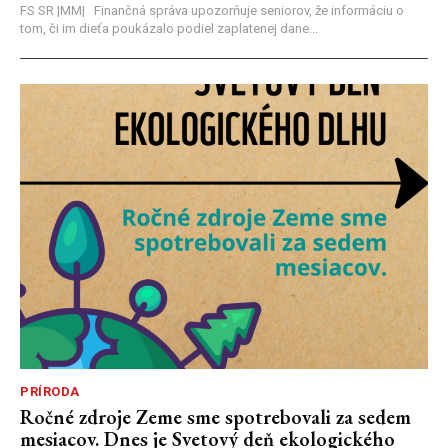
FS SR |MM| Finančná správa upozorňuje seniorov, že informáciu o
tom, či im dieťa poukázalo podiel zaplatenej dane...
PRÍRODA
Ročné zdroje Zeme sme spotrebovali za sedem
mesiacov. Dnes je Svetový deň ekologického