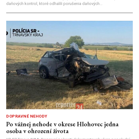
daňových kontrol, ktoré odhalili porušenia daňových...
DOPRAVNÉ NEHODY
Po vážnej nehode v okrese Hlohovec jedna
osoba v ohrození života