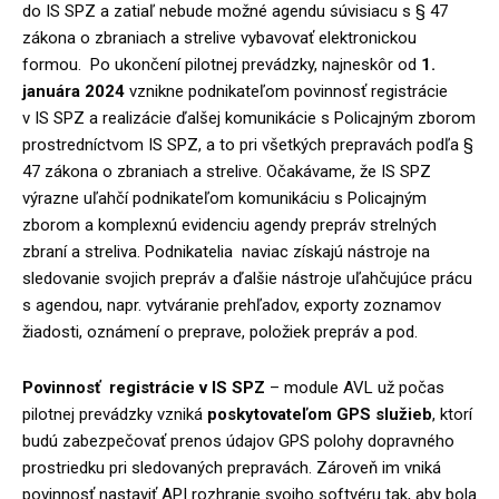
do IS SPZ a zatiaľ nebude možné agendu súvisiacu s § 47
zákona o zbraniach a strelive vybavovať elektronickou
formou. Po ukončení pilotnej prevádzky, najneskôr od
1.
januára 2024
vznikne podnikateľom povinnosť registrácie
v IS SPZ a realizácie ďalšej komunikácie s Policajným zborom
prostredníctvom IS SPZ, a to pri všetkých prepravách podľa §
47 zákona o zbraniach a strelive. Očakávame, že IS SPZ
výrazne uľahčí podnikateľom komunikáciu s Policajným
zborom a komplexnú evidenciu agendy prepráv strelných
zbraní a streliva. Podnikatelia naviac získajú nástroje na
sledovanie svojich prepráv a ďalšie nástroje uľahčujúce prácu
s agendou, napr. vytváranie prehľadov, exporty zoznamov
žiadosti, oznámení o preprave, položiek prepráv a pod.
Povinnosť registrácie v IS SPZ
– module AVL už počas
pilotnej prevádzky vzniká
poskytovateľom GPS služieb
, ktorí
budú zabezpečovať prenos údajov GPS polohy dopravného
prostriedku pri sledovaných prepravách. Zároveň im vniká
povinnosť nastaviť API rozhranie svojho softvéru tak, aby bola