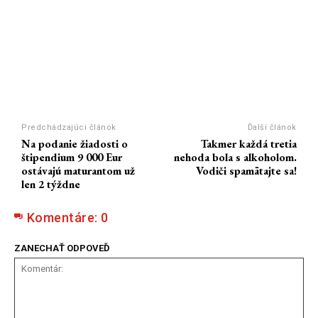
Predchádzajúci článok
Ďalší článok
Na podanie žiadosti o
Takmer každá tretia
štipendium 9 000 Eur
nehoda bola s alkoholom.
ostávajú maturantom už
Vodiči spamätajte sa!
len 2 týždne
Komentáre:
0
ZANECHAŤ ODPOVEĎ