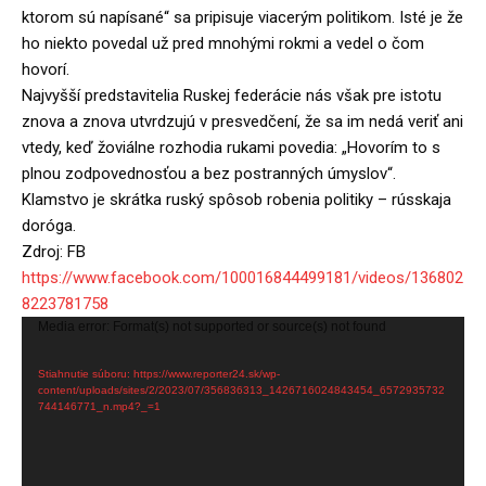
ktorom sú napísané“ sa pripisuje viacerým politikom. Isté je že
ho niekto povedal už pred mnohými rokmi a vedel o čom
hovorí.
Najvyšší predstavitelia Ruskej federácie nás však pre istotu
znova a znova utvrdzujú v presvedčení, že sa im nedá veriť ani
vtedy, keď žoviálne rozhodia rukami povedia: „Hovorím to s
plnou zodpovednosťou a bez postranných úmyslov“.
Klamstvo je skrátka ruský spôsob robenia politiky – rússkaja
doróga.
Zdroj: FB
https://www.facebook.com/100016844499181/videos/136802
8223781758
V
Media error: Format(s) not supported or source(s) not found
i
Stiahnutie súboru: https://www.reporter24.sk/wp-
d
content/uploads/sites/2/2023/07/356836313_1426716024843454_6572935732
e
744146771_n.mp4?_=1
o
p
r