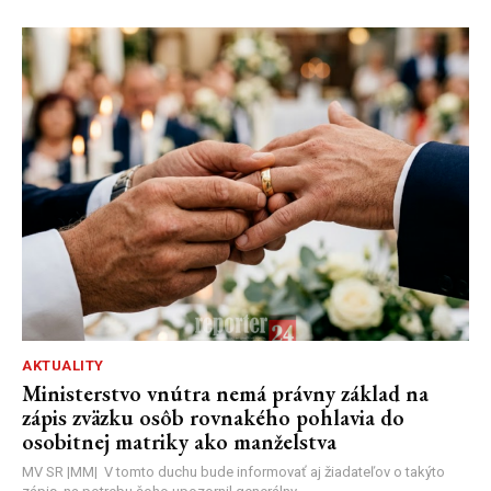
AKTUALITY
Ministerstvo vnútra nemá právny základ na
zápis zväzku osôb rovnakého pohlavia do
osobitnej matriky ako manželstva
MV SR |MM| V tomto duchu bude informovať aj žiadateľov o takýto