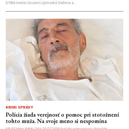
II/584 medzi obcami Liptovská Sielnica a...
KRIMI SPRÁVY
Polícia žiada verejnosť o pomoc pri stotožnení
tohto muža. Na svoje meno si nespomína
KR PZ Nitra |MM| Dňa 23.07.2026 bol do nemocnice v Nových