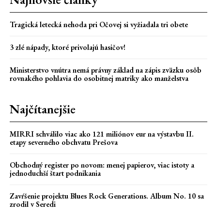
Tragická letecká nehoda pri Očovej si vyžiadala tri obete
3 zlé nápady, ktoré privolajú hasičov!
Ministerstvo vnútra nemá právny základ na zápis zväzku osôb
rovnakého pohlavia do osobitnej matriky ako manželstva
Najčítanejšie
MIRRI schválilo viac ako 121 miliónov eur na výstavbu II.
etapy severného obchvatu Prešova
Obchodný register po novom: menej papierov, viac istoty a
jednoduchší štart podnikania
Zavŕšenie projektu Blues Rock Generations. Album No. 10 sa
zrodil v Seredi