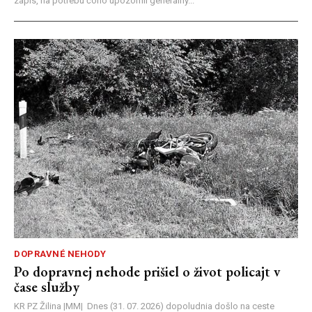
zápis, na potrebu čoho upozornil generálny...
DOPRAVNÉ NEHODY
Po dopravnej nehode prišiel o život policajt v
čase služby
KR PZ Žilina |MM| Dnes (31. 07. 2026) dopoludnia došlo na ceste