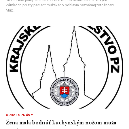
Zámkoch prijatý pacient mužského pohlavia neznámej totožnosti.
Muž...
KRIMI SPRÁVY
Žena mala bodnúť kuchynským nožom muža