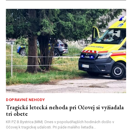
DOPRAVNÉ NEHODY
Tragická letecká nehoda pri Očovej si vyžiadala
tri obete
KR PZ B.Bystrica |MM| Dnes v popoludňajších hodinách došlo v
Očovej k tragickej udalosti. Pri páde malého lietadla...