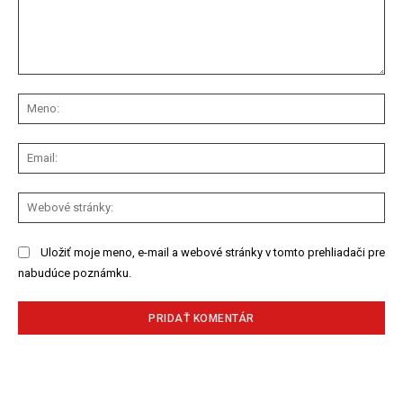
Komentár:
Me
Ema
We
str
Uložiť moje meno, e-mail a webové stránky v tomto prehliadači pre
nabudúce poznámku.