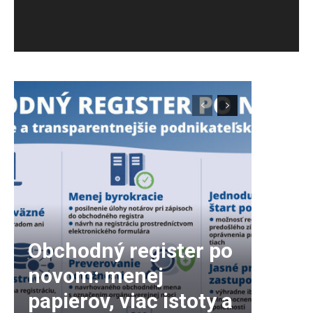
e
h
r
á
v
a
č
Obchodný register po
novom: menej
papierov, viac istoty a