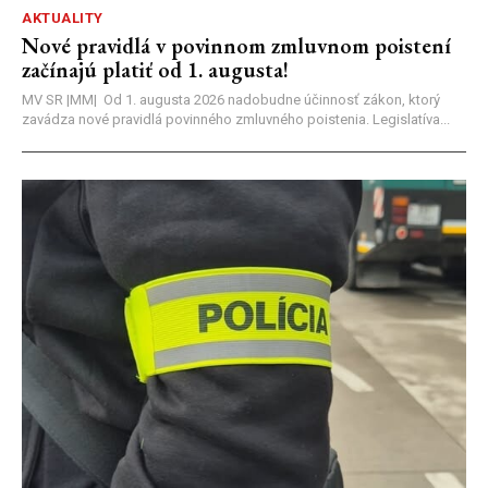
AKTUALITY
Nové pravidlá v povinnom zmluvnom poistení
začínajú platiť od 1. augusta!
MV SR |MM| Od 1. augusta 2026 nadobudne účinnosť zákon, ktorý
zavádza nové pravidlá povinného zmluvného poistenia. Legislatíva...