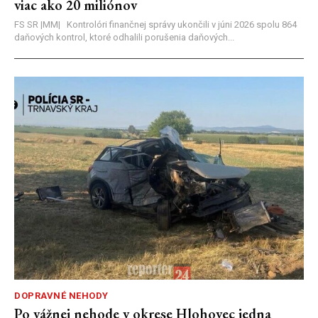
viac ako 20 miliónov
FS SR |MM| Kontrolóri finančnej správy ukončili v júni 2026 spolu 864
daňových kontrol, ktoré odhalili porušenia daňových...
DOPRAVNÉ NEHODY
Po vážnej nehode v okrese Hlohovec jedna