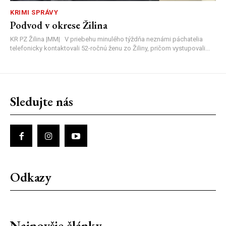
KRIMI SPRÁVY
Podvod v okrese Žilina
KR PZ Žilina |MM| V priebehu minulého týždňa neznámi páchatelia
telefonicky kontaktovali 52-ročnú ženu zo Žiliny, pričom vystupovali...
Sledujte nás
Odkazy
Najnovšie články