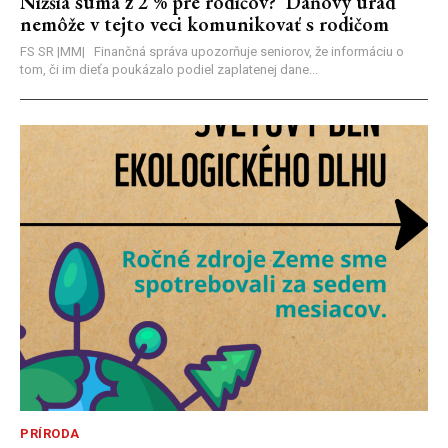
Nižšia suma z 2 % pre rodičov? Daňový úrad
nemôže v tejto veci komunikovať s rodičom
FS SR |MM| Finančná správa upozorňuje seniorov, že informáciu o
tom, či im dieťa poukázalo podiel zaplatenej dane...
PRÍRODA