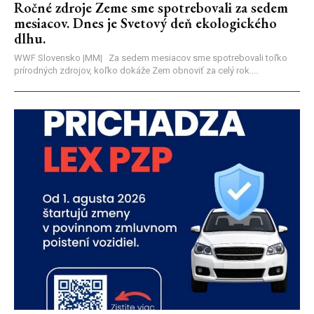
Ročné zdroje Zeme sme spotrebovali za sedem
mesiacov. Dnes je Svetový deň ekologického
dlhu.
WWF Slovensko |MM| Za sedem mesiacov sme spotrebovali toľko
prírodných zdrojov, koľko dokáže Zem obnoviť za celý rok....