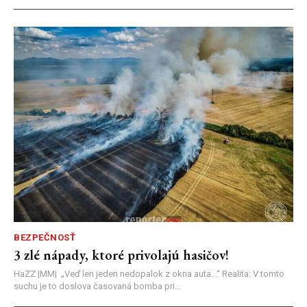
BEZPEČNOSŤ
3 zlé nápady, ktoré privolajú hasičov!
HaZZ |MM| ​„Veď len jeden nedopalok z okna auta...“ ​Realita: V tomto
suchu je to doslova časovaná bomba pri...