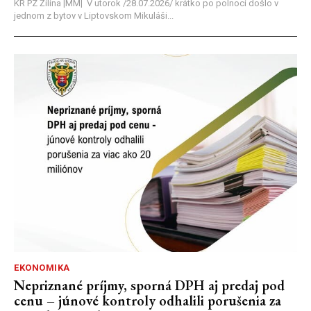
KR PZ Žilina |MM| V utorok /28.07.2026/ krátko po polnoci došlo v
jednom z bytov v Liptovskom Mikuláši...
EKONOMIKA
Nepriznané príjmy, sporná DPH aj predaj pod
cenu – júnové kontroly odhalili porušenia za