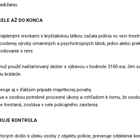
držaniu.
CELE AŽ DO KONCA
 nájdenými vreckami s kryštalickou látkou začala polícia vo veci trest
dovolenej výroby omamných a psychotropných látok, jedov alebo prek
odovanie s nimi.
muž použiť naštartovaný skúter s výbavou v hodnote 3100 eur, čím s
nu krádeže.
veruje aj v ďalšom prípade majetkovej povahy.
áva s osobou potrebné procesné úkony a vzhľadom k tomu, že osoba
e trestaná, zostáva v cele policajného zaistenia.
RUJE KONTROLA
ktorých došlo k úteku osoby z objektu polície, preveruje oddelenie ko