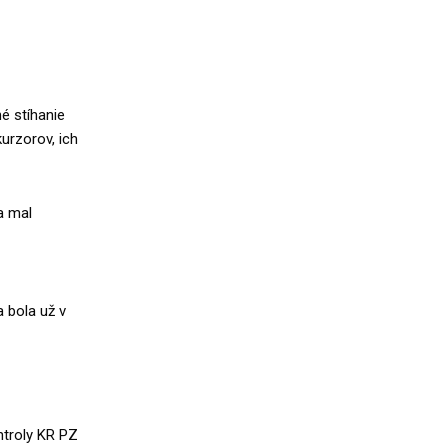
né stíhanie
urzorov, ich
a mal
 bola už v
ntroly KR PZ