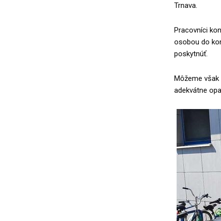
Trnava.
Pracovníci kont
osobou do kont
poskytnúť.
Môžeme však ub
adekvátne opa