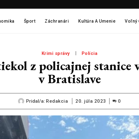
nomika
Šport
Záchranári
Kultúra A Umenie
Voľný
Krimi správy
Polícia
ekol z policajnej stanice v
v Bratislave
Pridal/a:
Redakcia
20. júla 2023
0