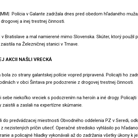
|MM| Polícia v Galante zadržala dnes pred obedom hľadaného muža
drogovej a inej trestnej činnosti.
 v Bratislave a mal namierené mimo Slovenska. Skúter, ktorý použil pr
 zaistila na Železničnej stanici v Trnave.
J AKCII NAŠLI VRECKÁ
 bola zo strany galantskej polície vopred pripravená. Policajti ho zadrž
inách v obci Šintava pre podozrenie z drogovej trestnej činnosti.
 sebe niekoľko vreciek s podozrením na heroín a iné drogy. Policajti
 zaistili a zaslali na expertízne skúmanie.
li do predvádzacej miestnosti Obvodného oddelenia PZ v Seredi, odk
ľ z nezistených príčin utiecť. Operačné stredisko vyhlásilo po hľada
ranie a policajné hliadky vykonávali až do zadržania všetky úkony k j