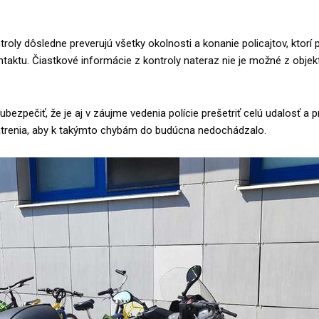
roly dôsledne preverujú všetky okolnosti a konanie policajtov, ktorí pr
aktu. Čiastkové informácie z kontroly nateraz nie je možné z objekt
ezpečiť, že je aj v záujme vedenia polície prešetriť celú udalosť a pr
trenia, aby k takýmto chybám do budúcna nedochádzalo.