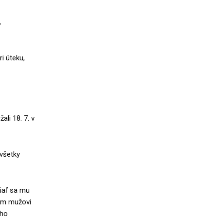
,
i úteku,
ali 18. 7. v
 všetky
iaľ sa mu
nom mužovi
eho