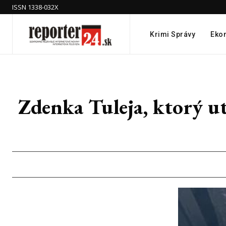
ISSN 1338-032X
Krimi Správy
Eko
Zdenka Tuleja, ktorý uti