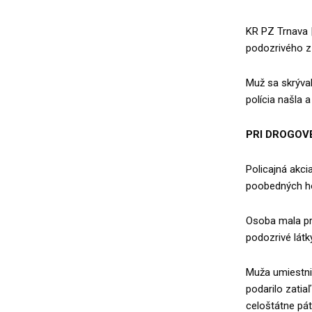
KR PZ Trnava 
podozrivého z 
Muž sa skrýval
polícia našla a
PRI DROGOVE
Policajná akcia
poobedných hod
Osoba mala pri
podozrivé látky
Muža umiestni
podarilo zatia
celoštátne pát