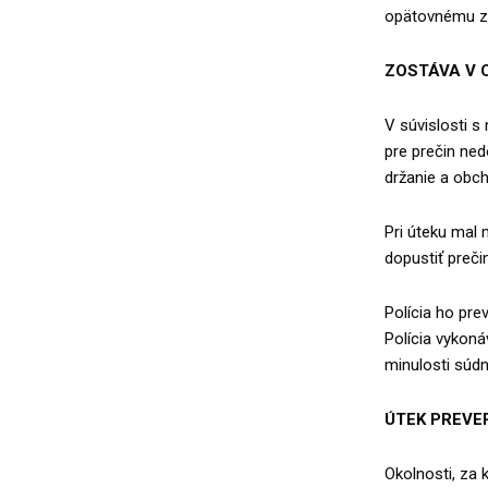
opätovnému za
ZOSTÁVA V 
V súvislosti s
pre prečin ne
držanie a obch
Pri úteku mal 
dopustiť preči
Polícia ho pre
Polícia vykon
minulosti súdn
ÚTEK PREVE
Okolnosti, za 