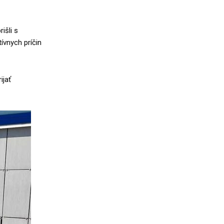
išli s
ívnych príčin
ijať