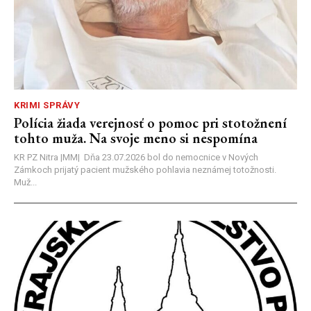
KRIMI SPRÁVY
Polícia žiada verejnosť o pomoc pri stotožnení
tohto muža. Na svoje meno si nespomína
KR PZ Nitra |MM| Dňa 23.07.2026 bol do nemocnice v Nových
Zámkoch prijatý pacient mužského pohlavia neznámej totožnosti.
Muž...