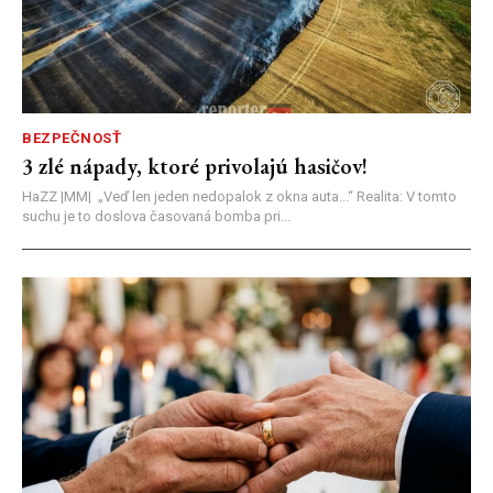
BEZPEČNOSŤ
3 zlé nápady, ktoré privolajú hasičov!
HaZZ |MM| ​„Veď len jeden nedopalok z okna auta...“ ​Realita: V tomto
suchu je to doslova časovaná bomba pri...