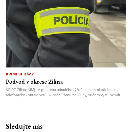
KRIMI SPRÁVY
Podvod v okrese Žilina
KR PZ Žilina |MM| V priebehu minulého týždňa neznámi páchatelia
telefonicky kontaktovali 52-ročnú ženu zo Žiliny, pričom vystupovali...
Sledujte nás