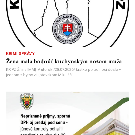
KRIMI SPRÁVY
Žena mala bodnúť kuchynským nožom muža
KR PZ Žilina |MM| V utorok /28.07.2026/ krátko po polnoci došlo v
jednom z bytov v Liptovskom Mikuláši...