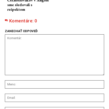
Čechoslovákov v Angole
sme sledovali s
rešpektom
Komentáre:
0
ZANECHAŤ ODPOVEĎ
Komentár:
Me
Ema