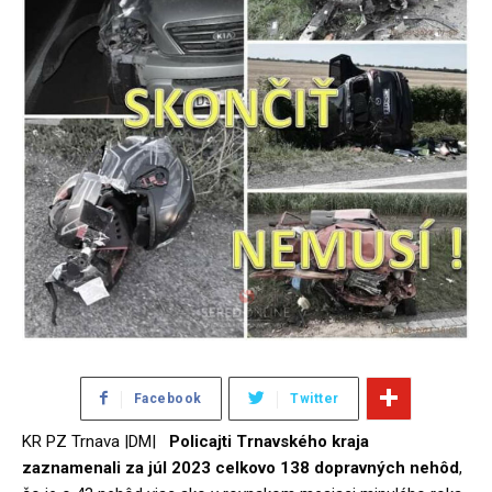
Facebook
Twitter
KR PZ Trnava |DM|
Policajti Trnavského kraja
zaznamenali za júl 2023 celkovo 138 dopravných nehôd
,