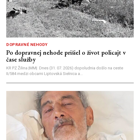
DOPRAVNÉ NEHODY
Po dopravnej nehode prišiel o život policajt v
čase služby
KR PZ Žilina |MM| Dnes (31. 07. 2026) dopoludnia došlo na ceste
II/584 medzi obcami Liptovská Sielnica a...