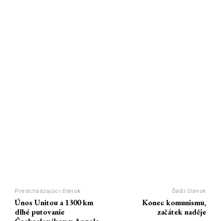
Predchádzajúci článok
Ďalší článok
Únos Unitou a 1300 km
Konec komunismu,
dlhé putovanie
začátek naděje