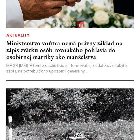
AKTUALITY
Ministerstvo vnútra nemá právny základ na
zápis zväzku osôb rovnakého pohlavia do
osobitnej matriky ako manželstva
MV SR |MM| V tomto duchu bude informovať aj žiadateľov o takýto
zápis, na potrebu čoho upozornil generálny...