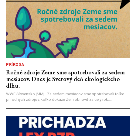
PRÍRODA
Ročné zdroje Zeme sme spotrebovali za sedem
mesiacov. Dnes je Svetový deň ekologického
dlhu.
WWF Slovensko |MM| Za sedem mesiacov sme spotrebovali toľko
prírodných zdrojov, koľko dokáže Zem obnoviť za celý rok....