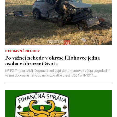
DOPRAVNÉ NEHODY
Po vážnej nehode v okrese Hlohovec jedna
osoba v ohrození života
KR PZ Trnava |MM| Dopravní policajti dokumentovali včera popoludní
vážnu dopravnú nehodu na križovatke ciest II/504 a III/1311,...