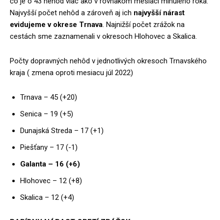
čo je o 43 nehôd viac ako v rovnakom mesiaci minulého roka.
Najvyšší počet nehôd a zároveň aj ich
najvyšší nárast
evidujeme v okrese Trnava
. Najnižší počet zrážok na
cestách sme zaznamenali v okresoch Hlohovec a Skalica.
Počty dopravných nehôd v jednotlivých okresoch Trnavského
kraja ( zmena oproti mesiacu júl 2022)
Trnava – 45 (+20)
Senica – 19 (+5)
Dunajská Streda – 17 (+1)
Piešťany – 17 (-1)
Galanta – 16 (+6)
Hlohovec – 12 (+8)
Skalica – 12 (+4)