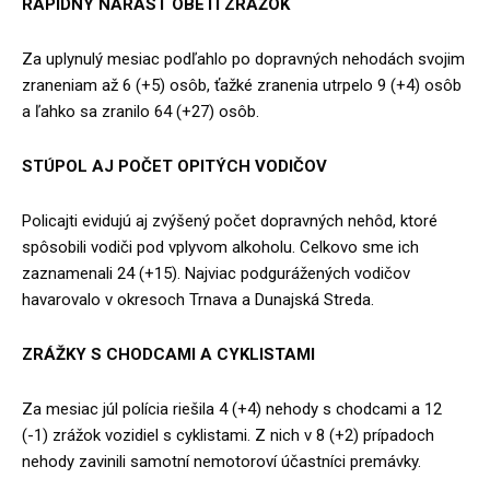
RAPÍDNY NÁRAST OBETÍ ZRÁŽOK
Za uplynulý mesiac podľahlo po dopravných nehodách svojim
zraneniam až 6 (+5) osôb, ťažké zranenia utrpelo 9 (+4) osôb
a ľahko sa zranilo 64 (+27) osôb.
STÚPOL AJ POČET OPITÝCH VODIČOV
Policajti evidujú aj zvýšený počet dopravných nehôd, ktoré
spôsobili vodiči pod vplyvom alkoholu. Celkovo sme ich
zaznamenali 24 (+15). Najviac podgurážených vodičov
havarovalo v okresoch Trnava a Dunajská Streda.
ZRÁŽKY S CHODCAMI A CYKLISTAMI
Za mesiac júl polícia riešila 4 (+4) nehody s chodcami a 12
(-1) zrážok vozidiel s cyklistami. Z nich v 8 (+2) prípadoch
nehody zavinili samotní nemotoroví účastníci premávky.