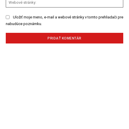
We
str
Uložiť moje meno, e-mail a webové stránky v tomto prehliadači pre
nabudúce poznámku.