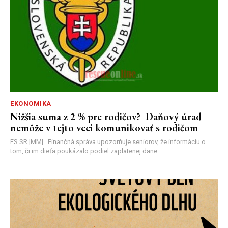
EKONOMIKA
Nižšia suma z 2 % pre rodičov? Daňový úrad
nemôže v tejto veci komunikovať s rodičom
FS SR |MM| Finančná správa upozorňuje seniorov, že informáciu o
tom, či im dieťa poukázalo podiel zaplatenej dane...