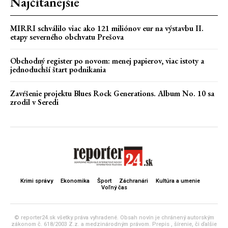
Najčítanejšie
MIRRI schválilo viac ako 121 miliónov eur na výstavbu II.
etapy severného obchvatu Prešova
Obchodný register po novom: menej papierov, viac istoty a
jednoduchší štart podnikania
Zavŕšenie projektu Blues Rock Generations. Album No. 10 sa
zrodil v Seredi
Krimi správy
Ekonomika
Šport
Záchranári
Kultúra a umenie
Voľný čas
© reporter24.sk všetky práva vyhradené. Obsah novín je chránený autorským
zákonom č. 618/2003 Z.z. a medzinárodným právom. Prepis , šírenie, či ďalšie