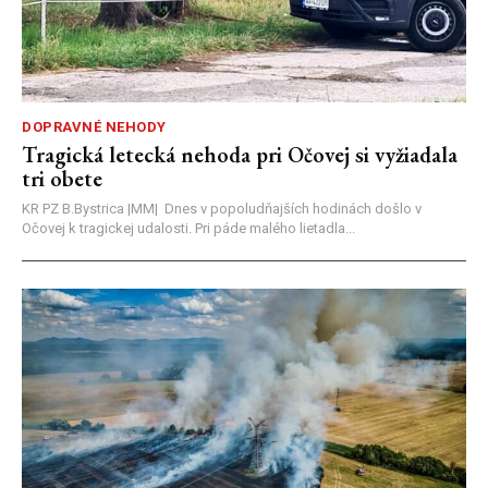
DOPRAVNÉ NEHODY
Tragická letecká nehoda pri Očovej si vyžiadala
tri obete
KR PZ B.Bystrica |MM| Dnes v popoludňajších hodinách došlo v
Očovej k tragickej udalosti. Pri páde malého lietadla...