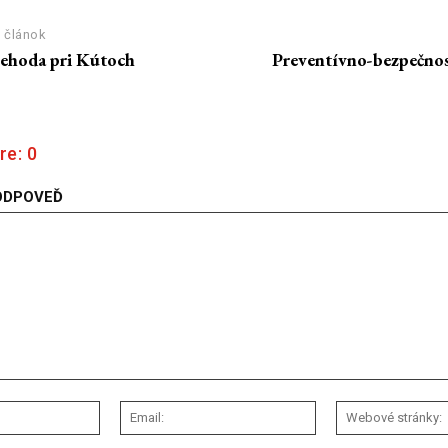
 článok
ehoda pri Kútoch
Preventívno-bezpečnos
re:
0
ODPOVEĎ
Meno:
Email: