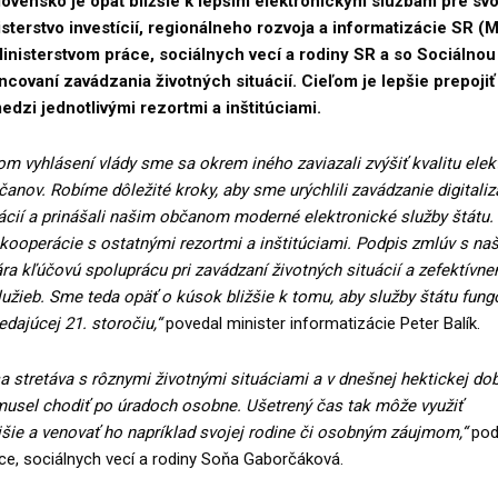
lovensko je opäť bližšie k lepším elektronickým službám pre svo
sterstvo investícií, regionálneho rozvoja a informatizácie SR (
inisterstvom práce, sociálnych vecí a rodiny SR a so Sociálnou
ncovaní zavádzania životných situácií. Cieľom je lepšie prepoji
dzi jednotlivými rezortmi a inštitúciami.
m vyhlásení vlády sme sa okrem iného zaviazali zvýšiť kvalitu elek
čanov. Robíme dôležité kroky, aby sme urýchlili zavádzanie digitaliz
uácií a prinášali našim občanom moderné elektronické služby štátu.
kooperácie s ostatnými rezortmi a inštitúciami. Podpis zmlúv s na
ra kľúčovú spoluprácu pri zavádzaní životných situácií a zefektívne
lužieb. Sme teda opäť o kúsok bližšie k tomu, aby služby štátu fung
dajúcej 21. storočiu,“
povedal minister informatizácie Peter Balík.
a stretáva s rôznymi životnými situáciami a v dnešnej hektickej dobe
usel chodiť po úradoch osobne. Ušetrený čas tak môže využiť
šie a venovať ho napríklad svojej rodine či osobným záujmom,“
pod
ce, sociálnych vecí a rodiny Soňa Gaborčáková.