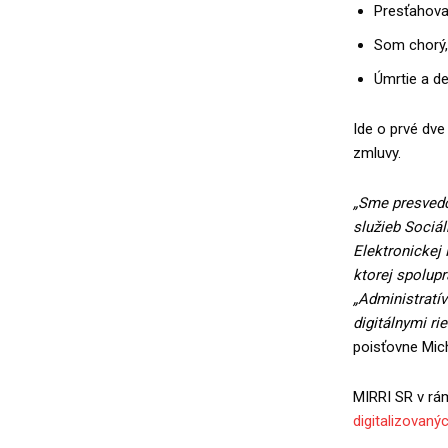
Presťahova
Som chorý,
Úmrtie a d
Ide o prvé dve
zmluvy.
„Sme presvedč
služieb Sociál
Elektronickej 
ktorej spolup
„Administratí
digitálnymi ri
poisťovne Mich
MIRRI SR v rám
digitalizovanýc