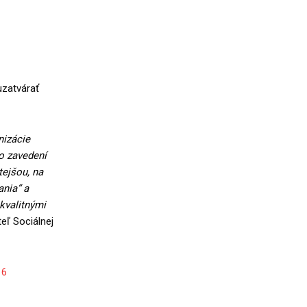
uzatvárať
nizácie
Po zavedení
tejšou, na
ania“ a
kvalitnými
teľ Sociálnej
16