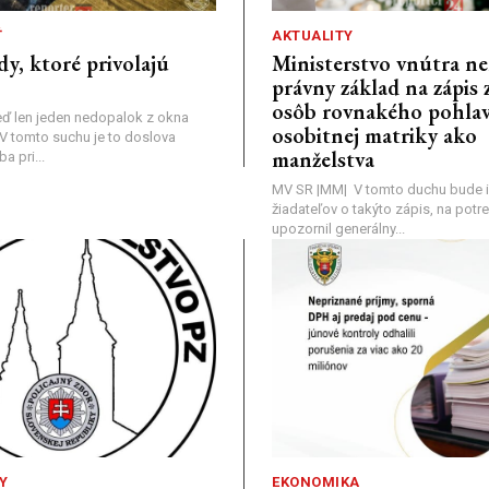
Ť
AKTUALITY
dy, ktoré privolajú
Ministerstvo vnútra n
právny základ na zápis 
osôb rovnakého pohlav
ď len jeden nedopalok z okna
osobitnej matriky ako
a: V tomto suchu je to doslova
manželstva
 pri...
MV SR |MM| V tomto duchu bude i
žiadateľov o takýto zápis, na pot
upozornil generálny...
Y
EKONOMIKA