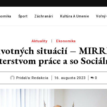
nomika
Šport
Záchranári
Kultúra A Umenie
Voľný
Aktuality
Ekonomika
životných situácií – MIR
terstvom práce a so Sociá
Pridal/a:
Redakcia
16. augusta 2023
0