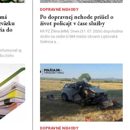
DOPRAVNÉ NEHODY
emá
Po dopravnej nehode prišiel o
zväzku
život policajt v čase služby
ia do
KR PZ Žilina |MM| Dnes (31. 07. 2026) dopoludnia
došlo na ceste II/584 medzi obcami Liptovská
Sielnica a...
nformovať aj
rebu čoho
DOPRAVNÉ NEHODY