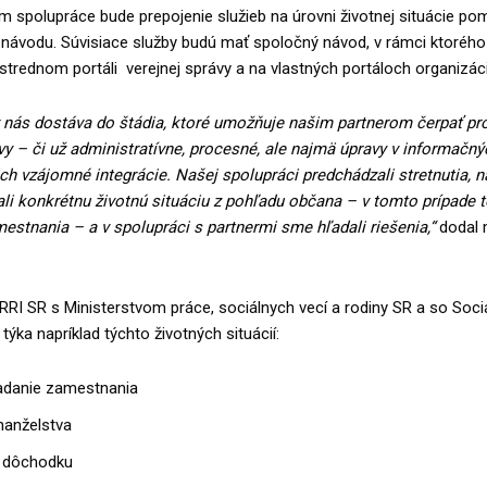
m spolupráce bude prepojenie služieb na úrovni životnej situácie p
 návodu. Súvisiace služby budú mať spoločný návod, v rámci ktorého
trednom portáli verejnej správy a na vlastných portáloch organizáci
 nás dostáva do štádia, ktoré umožňuje našim partnerom čerpať pro
y – či už administratívne, procesné, ale najmä úpravy v informačný
h vzájomné integrácie. Našej spolupráci predchádzali stretnutia, n
li konkrétnu životnú situáciu z pohľadu občana – v tomto prípade t
estnania – a v spolupráci s partnermi sme hľadali riešenia,“
dodal 
RI SR s Ministerstvom práce, sociálnych vecí a rodiny SR a so Soci
týka napríklad týchto životných situácií:
ľadanie zamestnania
manželstva
 dôchodku