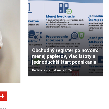
Obchodný register po novom:
menej papierov, viac istoty a
jednoduchší štart podnikania
Redakcia
-
9. Februára 2026