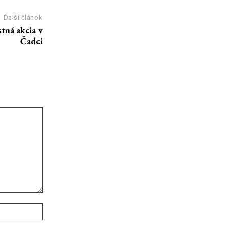
Ďalší článok
tná akcia v
Čadci
Webové
stránky: