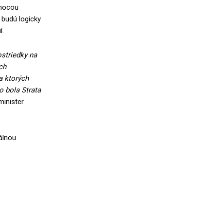
omocou
 budú logicky
í.
striedky na
ch
a ktorých
o bola Strata
minister
álnou