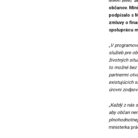
MIRRI |MM|
S
občanov. Mini
podpísalo s M
zmluvy o fina
spoluprácu me
„V programovo
služieb pre ob
životných sit
to možné bez 
partnermi otvá
existujúcich s
úrovni zodpove
„Každý z nás s
aby občan nem
plnohodnotnej
ministerka prá