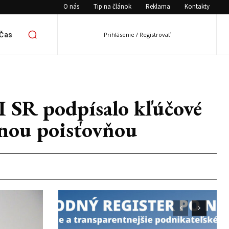
O nás
Tip na článok
Reklama
Kontakty
 Čas
Prihlásenie / Registrovať
RI SR podpísalo kľúčové
lnou poisťovňou