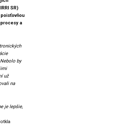
jich
MIRRI SR)
 poisťovňou
ť procesy a
tronických
ácie
 Nebolo by
šimi
ní už
ovali na
 je lepšie,
otkla