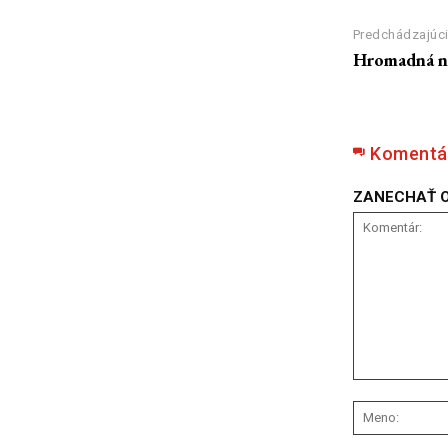
Predchádzajúci
Hromadná n
Komentá
ZANECHAŤ 
Komentár: