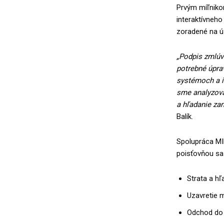
Prvým míľniko
interaktívneho
zoradené na ús
„Podpis zmlúv
potrebné úprav
systémoch a ic
sme analyzova
a hľadanie zam
Balík.
Spolupráca MIR
poisťovňou sa 
Strata a h
Uzavretie 
Odchod do