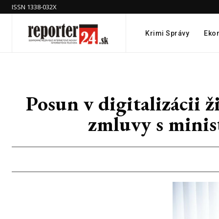
ISSN 1338-032X
Krimi Správy
Eko
Posun v digitalizácii 
zmluvy s minis