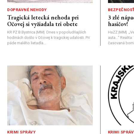
DOPRAVNÉ NEHODY
BEZPEČNOS
Tragická letecká nehoda pri
3 zlé nápa
Očovej si vyžiadala tri obete
hasičov!
KR PZ B.Bystrica |MM| Dnes v popoludňajších
HaZZ |MM| ​„Ve
hodinách došlo v Očovej k tragickej udalosti. Pri
auta...“ ​Realit
páde malého lietadla...
časovaná bomba
KRIMI SPRÁVY
KRIMI SPRÁV