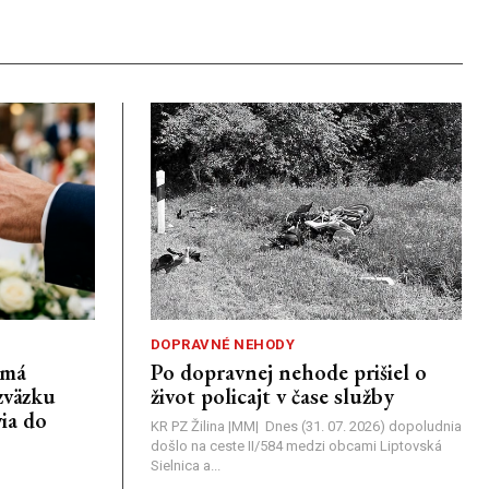
DOPRAVNÉ NEHODY
emá
Po dopravnej nehode prišiel o
zväzku
život policajt v čase služby
ia do
KR PZ Žilina |MM| Dnes (31. 07. 2026) dopoludnia
došlo na ceste II/584 medzi obcami Liptovská
Sielnica a...