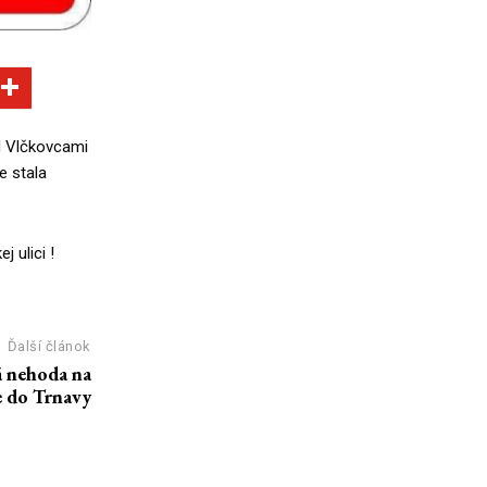
d Vlčkovcami
e stala
 ulici !
Ďalší článok
nehoda na
e do Trnavy