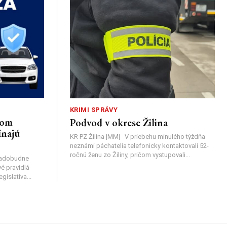
KRIMI SPRÁVY
nom
Podvod v okrese Žilina
ínajú
KR PZ Žilina |MM| V priebehu minulého týždňa
neznámi páchatelia telefonicky kontaktovali 52-
ročnú ženu zo Žiliny, pričom vystupovali...
nadobudne
é pravidlá
islatíva...