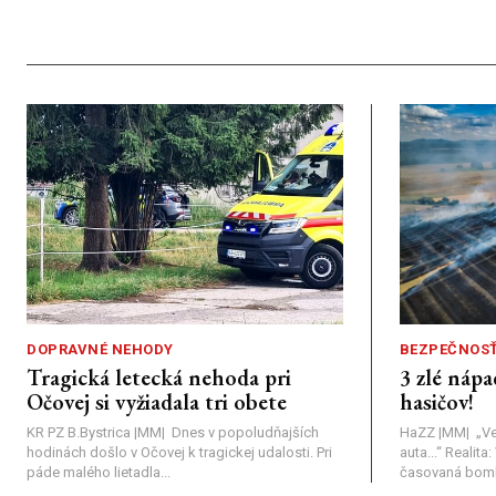
DOPRAVNÉ NEHODY
BEZPEČNOS
Tragická letecká nehoda pri
3 zlé nápa
Očovej si vyžiadala tri obete
hasičov!
KR PZ B.Bystrica |MM| Dnes v popoludňajších
HaZZ |MM| ​„Ve
hodinách došlo v Očovej k tragickej udalosti. Pri
auta...“ ​Realit
páde malého lietadla...
časovaná bomba