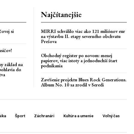
Najčítanejšie
ovej si
MIRRI schválilo viac ako 121 miliónov eur
na výstavbu II. etapy severného obchvatu
Prešova
asičov!
Obchodný register po novom: menej
papierov, viac istoty a jednoduchší štart
ny základ na
podnikania
pohlavia do
tva
Zavŕšenie projektu Blues Rock Generations.
Album No. 10 sa zrodil v Seredi
ika
Šport
Záchranári
Kultúra a umenie
Voľný čas