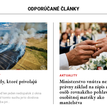
ODPORÚČANÉ ČLÁNKY
Ť
AKTUALITY
dy, ktoré privolajú
Ministerstvo vnútra n
právny základ na zápis 
osôb rovnakého pohlav
ď len jeden nedopalok z okna
osobitnej matriky ako
a: V tomto suchu je to doslova
manželstva
 pri...