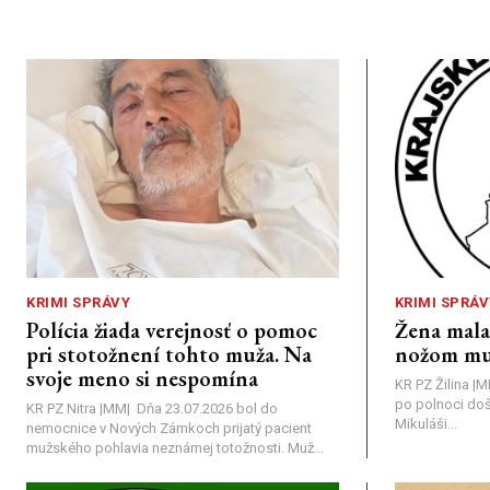
KRIMI SPRÁVY
KRIMI SPRÁV
Polícia žiada verejnosť o pomoc
Žena mal
pri stotožnení tohto muža. Na
nožom mu
svoje meno si nespomína
KR PZ Žilina |
po polnoci doš
KR PZ Nitra |MM| Dňa 23.07.2026 bol do
Mikuláši...
nemocnice v Nových Zámkoch prijatý pacient
mužského pohlavia neznámej totožnosti. Muž...