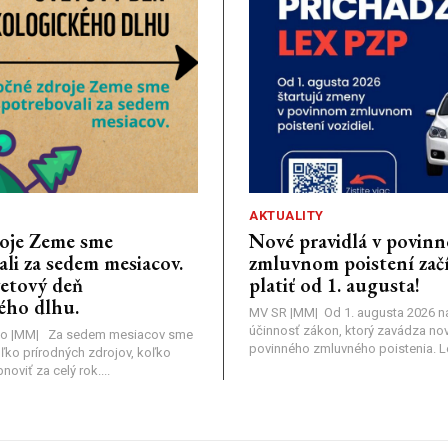
AKTUALITY
oje Zeme sme
Nové pravidlá v povin
li za sedem mesiacov.
zmluvnom poistení zač
vetový deň
platiť od 1. augusta!
ého dlhu.
MV SR |MM| Od 1. augusta 2026 
účinnosť zákon, ktorý zavádza nov
o |MM| Za sedem mesiacov sme
povinného zmluvného poistenia. Leg
oľko prírodných zdrojov, koľko
viť za celý rok....