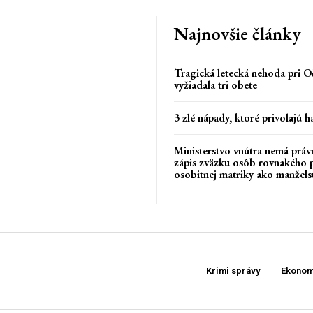
Najnovšie články
Tragická letecká nehoda pri Oč
vyžiadala tri obete
3 zlé nápady, ktoré privolajú h
Ministerstvo vnútra nemá práv
zápis zväzku osôb rovnakého 
osobitnej matriky ako manžels
Krimi správy
Ekonom