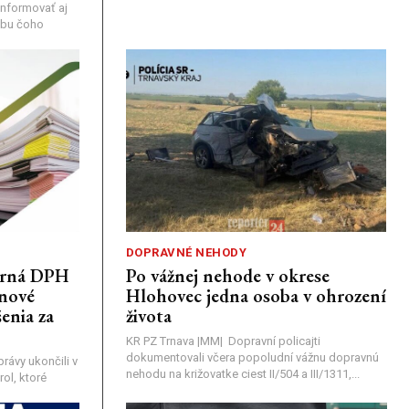
nformovať aj
rebu čoho
DOPRAVNÉ NEHODY
porná DPH
Po vážnej nehode v okrese
únové
Hlohovec jedna osoba v ohrození
enia za
života
KR PZ Trnava |MM| Dopravní policajti
dokumentovali včera popoludní vážnu dopravnú
rávy ukončili v
nehodu na križovatke ciest II/504 a III/1311,...
ol, ktoré