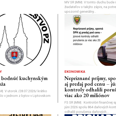
MV SR |MM| V tomto duchu bude i
žiadateľov o takýto zápis, na pot
upozornil generálny...
Y
EKONOMIKA
a bodnúť kuchynským
Nepriznané príjmy, s
ža
aj predaj pod cenu – j
kontroly odhalili poruš
MM| V utorok /28.07.2026/ krátko
viac ako 20 miliónov
lo v jednom z bytov v Liptovskom
FS SR |MM| Kontrolóri finančnej sp
júni 2026 spolu 864 daňových kontr
odhalili porušenia daňových...