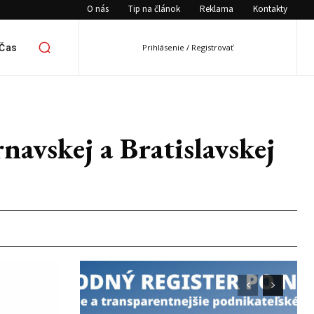
O nás
Tip na článok
Reklama
Kontakty
 Čas
Prihlásenie / Registrovať
avskej a Bratislavskej