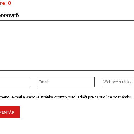
re:
0
ODPOVEĎ
Meno:
Email:
 meno, e-mail a webové stránky v tomto prehliadači pre nabudúce poznámku.