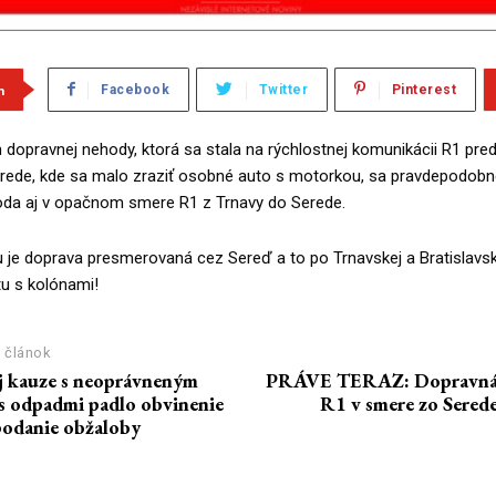
m
Facebook
Twitter
Pinterest
dopravnej nehody, ktorá sa stala na rýchlostnej komunikácii R1 pre
rede, kde sa malo zraziť osobné auto s motorkou, sa pravdepodobn
da aj v opačnom smere R1 z Trnavy do Serede.
je doprava presmerovaná cez Sereď a to po Trnavskej a Bratislavskej
tu s kolónami!
 článok
j kauze s neoprávneným
PRÁVE TERAZ: Dopravná 
s odpadmi padlo obvinenie
R1 v smere zo Sered
 podanie obžaloby