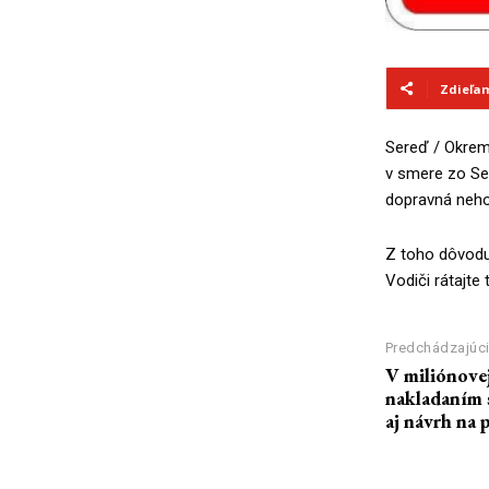
Zdieľa
Sereď / Okrem 
v smere zo Se
dopravná neho
Z toho dôvodu 
Vodiči rátajte 
Predchádzajúci
V miliónove
nakladaním 
aj návrh na