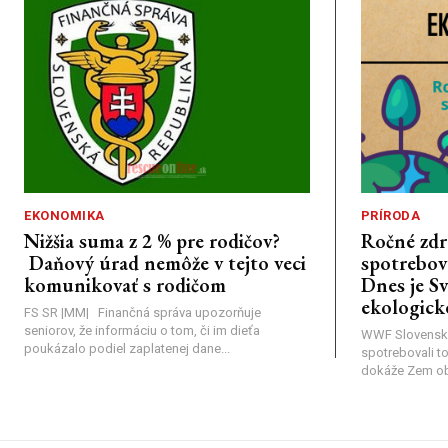
EKONOMIKA
PRÍRODA
Nižšia suma z 2 % pre rodičov?
Ročné zdr
Daňový úrad nemôže v tejto veci
spotrebova
komunikovať s rodičom
Dnes je S
ekologick
FS SR |MM| Finančná správa upozorňuje
seniorov, že informáciu o tom, či im dieťa
WWF Slovensk
poukázalo podiel zaplatenej dane...
spotrebovali t
dokáže Zem obno