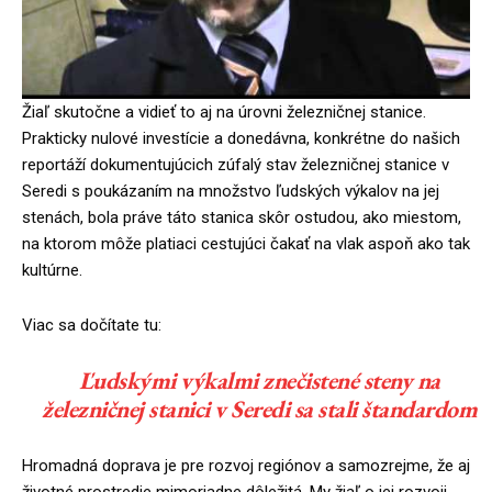
Žiaľ skutočne a vidieť to aj na úrovni železničnej stanice.
Prakticky nulové investície a donedávna, konkrétne do našich
reportáží dokumentujúcich zúfalý stav železničnej stanice v
Seredi s poukázaním na množstvo ľudských výkalov na jej
stenách, bola práve táto stanica skôr ostudou, ako miestom,
na ktorom môže platiaci cestujúci čakať na vlak aspoň ako tak
kultúrne.
Viac sa dočítate tu:
Ľudskými výkalmi znečistené steny na
železničnej stanici v Seredi sa stali štandardom
Hromadná doprava je pre rozvoj regiónov a samozrejme, že aj
životné prostredie mimoriadne dôležitá. My žiaľ o jej rozvoji