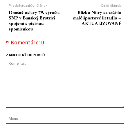
Predchádzajúci článok
Ďalší článok
Dnešné oslavy 79. výročia
Blízko Nitry sa zrútilo
SNP v Banskej Bystrici
malé športové lietadlo –
spojené s pietnou
AKTUALIZOVANÉ
spomienkou
Komentáre:
0
ZANECHAŤ ODPOVEĎ
Komentár:
Me