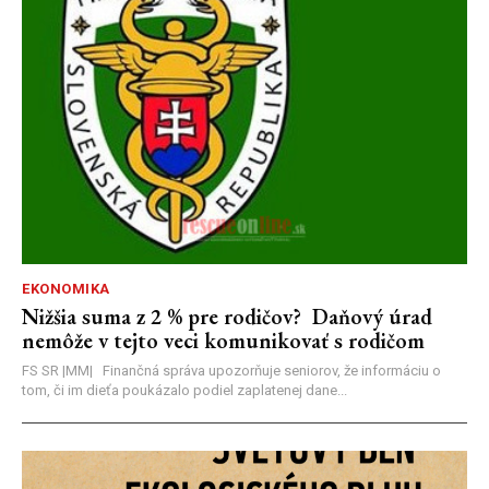
EKONOMIKA
Nižšia suma z 2 % pre rodičov? Daňový úrad
nemôže v tejto veci komunikovať s rodičom
FS SR |MM| Finančná správa upozorňuje seniorov, že informáciu o
tom, či im dieťa poukázalo podiel zaplatenej dane...