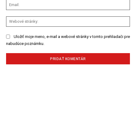
Ema
We
str
Uložiť moje meno, e-mail a webové stránky v tomto prehliadači pre
nabudúce poznámku.