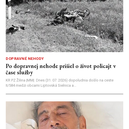
DOPRAVNÉ NEHODY
Po dopravnej nehode prišiel o život policajt v
čase služby
KR PZ Žilina |MM| Dnes (31. 07. 2026) dopoludnia došlo na ceste
II/584 medzi obcami Liptovská Sielnica a...