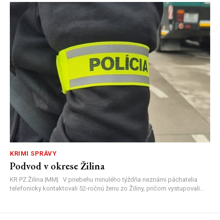
KRIMI SPRÁVY
Podvod v okrese Žilina
KR PZ Žilina |MM| V priebehu minulého týždňa neznámi páchatelia
telefonicky kontaktovali 52-ročnú ženu zo Žiliny, pričom vystupovali...