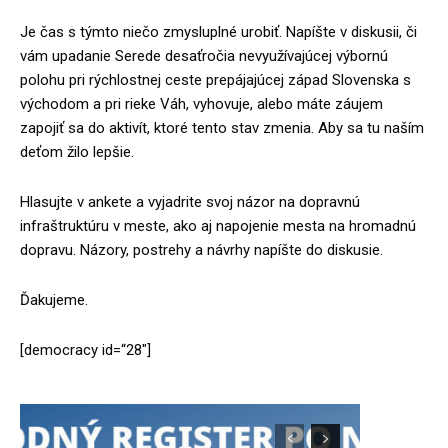
Je čas s týmto niečo zmysluplné urobiť. Napíšte v diskusii, či
vám upadanie Serede desaťročia nevyužívajúcej výbornú
polohu pri rýchlostnej ceste prepájajúcej západ Slovenska s
východom a pri rieke Váh, vyhovuje, alebo máte záujem
zapojiť sa do aktivít, ktoré tento stav zmenia. Aby sa tu naším
deťom žilo lepšie.
Hlasujte v ankete a vyjadrite svoj názor na dopravnú
infraštruktúru v meste, ako aj napojenie mesta na hromadnú
dopravu. Názory, postrehy a návrhy napíšte do diskusie.
Ďakujeme.
[democracy id=“28″]