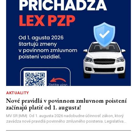
AKTUALITY
Nové pravidlá v povinnom zmluvnom poistení
začínajú platiť od 1. augusta!
MV SR |MM| Od 1. augusta 2026 nadobudne účinnosť zákon, ktorý
zavádza nové pravidlá povinného zmluvného poistenia. Legislatíva...