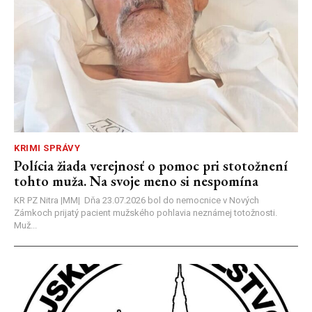
KRIMI SPRÁVY
Polícia žiada verejnosť o pomoc pri stotožnení
tohto muža. Na svoje meno si nespomína
KR PZ Nitra |MM| Dňa 23.07.2026 bol do nemocnice v Nových
Zámkoch prijatý pacient mužského pohlavia neznámej totožnosti.
Muž...