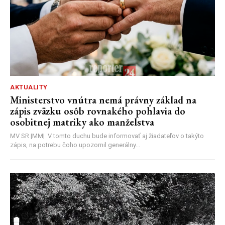
AKTUALITY
Ministerstvo vnútra nemá právny základ na
zápis zväzku osôb rovnakého pohlavia do
osobitnej matriky ako manželstva
MV SR |MM| V tomto duchu bude informovať aj žiadateľov o takýto
zápis, na potrebu čoho upozornil generálny...