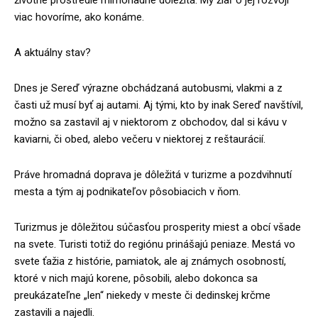
viac hovoríme, ako konáme.
A aktuálny stav?
Dnes je Sereď výrazne obchádzaná autobusmi, vlakmi a z
časti už musí byť aj autami. Aj tými, kto by inak Sereď navštívil,
možno sa zastavil aj v niektorom z obchodov, dal si kávu v
kaviarni, či obed, alebo večeru v niektorej z reštaurácií.
Práve hromadná doprava je dôležitá v turizme a pozdvihnutí
mesta a tým aj podnikateľov pôsobiacich v ňom.
Turizmus je dôležitou súčasťou prosperity miest a obcí všade
na svete. Turisti totiž do regiónu prinášajú peniaze. Mestá vo
svete ťažia z histórie, pamiatok, ale aj známych osobností,
ktoré v nich majú korene, pôsobili, alebo dokonca sa
preukázateľne „len“ niekedy v meste či dedinskej krčme
zastavili a najedli.