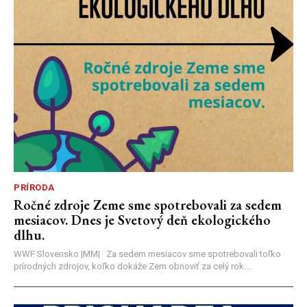
PRÍRODA
Ročné zdroje Zeme sme spotrebovali za sedem
mesiacov. Dnes je Svetový deň ekologického
dlhu.
WWF Slovensko |MM| Za sedem mesiacov sme spotrebovali toľko
prírodných zdrojov, koľko dokáže Zem obnoviť za celý rok....