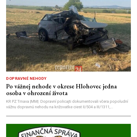
DOPRAVNÉ NEHODY
Po vážnej nehode v okrese Hlohovec jedna
osoba v ohrození života
KR PZ Trnava |MM| Dopravní policajti dokumentovali včera popoludní
vážnu dopravnú nehodu na križovatke ciest II/504 a III/1311,...