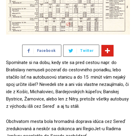
Facebook
Twitter
Spomínate si na dobu, kedy ste sa pred cestou napr. do
Bratislavy nemuseli pozerať do cestovného poriadku, lebo
stačilo ísť na autobusovú stanicu a do 15 minút vám nejaký
spoj určite išiel? Nevedeli ste a ani vás vlastne nezaujímalo, či
ide z Košíc, Michaloviec, Bardejovských kúpeľov, Banskej
Bystrice, Žarnovice, alebo len z Nitry, pretože všetky autobusy
z východu išli cez Sereď a aj tu stáli.
Obchvatom mesta bola hromadná doprava idúca cez Sereď
zredukovaná a neskôr sa dokonca ani RegioJet-u Radima