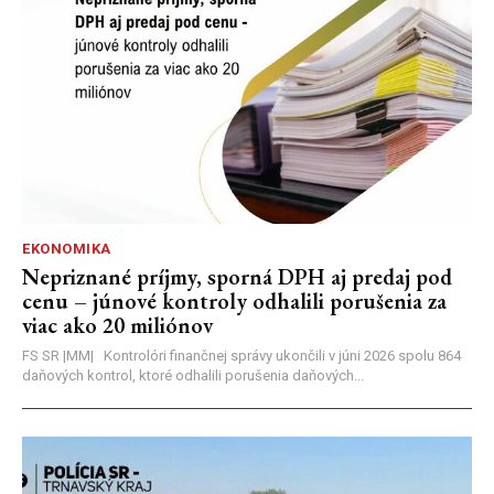
EKONOMIKA
Nepriznané príjmy, sporná DPH aj predaj pod
cenu – júnové kontroly odhalili porušenia za
viac ako 20 miliónov
FS SR |MM| Kontrolóri finančnej správy ukončili v júni 2026 spolu 864
daňových kontrol, ktoré odhalili porušenia daňových...