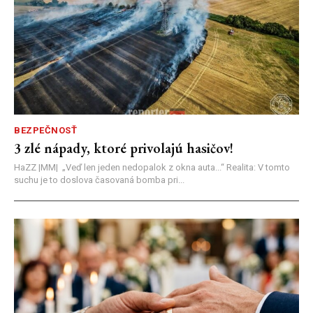
BEZPEČNOSŤ
3 zlé nápady, ktoré privolajú hasičov!
HaZZ |MM| ​„Veď len jeden nedopalok z okna auta...“ ​Realita: V tomto
suchu je to doslova časovaná bomba pri...