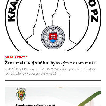
KRIMI SPRÁVY
Žena mala bodnúť kuchynským nožom muža
KR PZ Žilina |MM| V utorok /28.07.2026/ krátko po polnoci došlo v
jednom z bytov v Liptovskom Mikuláši...