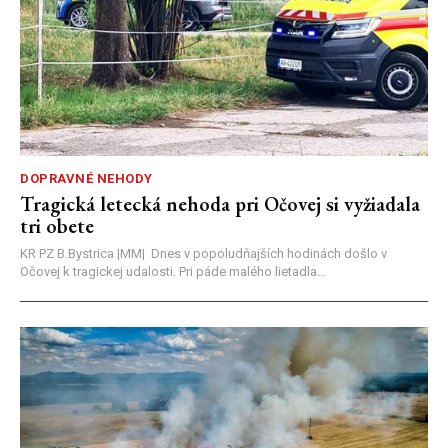
DOPRAVNÉ NEHODY
Tragická letecká nehoda pri Očovej si vyžiadala
tri obete
KR PZ B.Bystrica |MM| Dnes v popoludňajších hodinách došlo v
Očovej k tragickej udalosti. Pri páde malého lietadla...