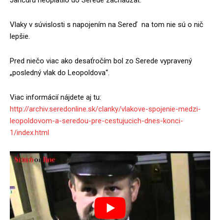
Jančuru neoplatilo do Serede zachádzať.
Vlaky v súvislosti s napojením na Sereď na tom nie sú o nič
lepšie.
Pred niečo viac ako desaťročím bol zo Serede vypravený
„posledný vlak do Leopoldova“.
Viac informácií nájdete aj tu:
http://archiv.seredonline.sk/clanky/vlakove-spojenie-medzi-
leopoldovom-a-seredou-pre-cestujucich-dnes-konci-
1/index.html