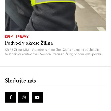
KRIMI SPRÁVY
Podvod v okrese Žilina
KR PZ Žilina |MM| V priebehu minulého týždňa neznámi páchatelia
telefonicky kontaktovali 52-ročnú ženu zo Žiliny, pričom vystupovali...
Sledujte nás