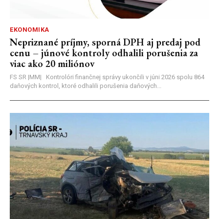
EKONOMIKA
Nepriznané príjmy, sporná DPH aj predaj pod
cenu – júnové kontroly odhalili porušenia za
viac ako 20 miliónov
FS SR |MM| Kontrolóri finančnej správy ukončili v júni 2026 spolu 864
daňových kontrol, ktoré odhalili porušenia daňových...