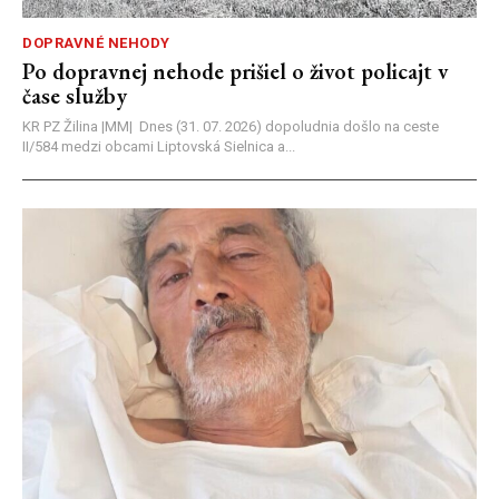
DOPRAVNÉ NEHODY
Po dopravnej nehode prišiel o život policajt v
čase služby
KR PZ Žilina |MM| Dnes (31. 07. 2026) dopoludnia došlo na ceste
II/584 medzi obcami Liptovská Sielnica a...