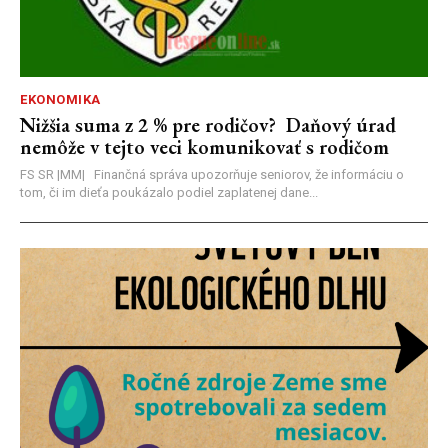
EKONOMIKA
Nižšia suma z 2 % pre rodičov? Daňový úrad
nemôže v tejto veci komunikovať s rodičom
FS SR |MM| Finančná správa upozorňuje seniorov, že informáciu o
tom, či im dieťa poukázalo podiel zaplatenej dane...