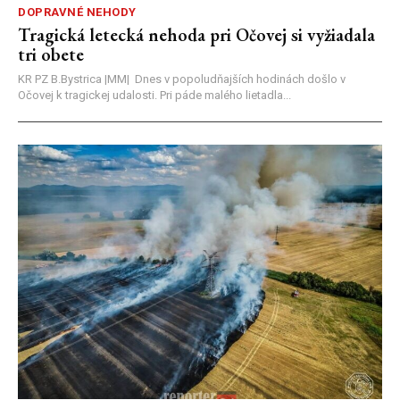
DOPRAVNÉ NEHODY
Tragická letecká nehoda pri Očovej si vyžiadala
tri obete
KR PZ B.Bystrica |MM| Dnes v popoludňajších hodinách došlo v
Očovej k tragickej udalosti. Pri páde malého lietadla...