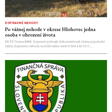
DOPRAVNÉ NEHODY
Po vážnej nehode v okrese Hlohovec jedna
osoba v ohrození života
KR PZ Trnava |MM| Dopravní policajti dokumentovali včera popoludní
vážnu dopravnú nehodu na križovatke ciest II/504 a III/1311,...