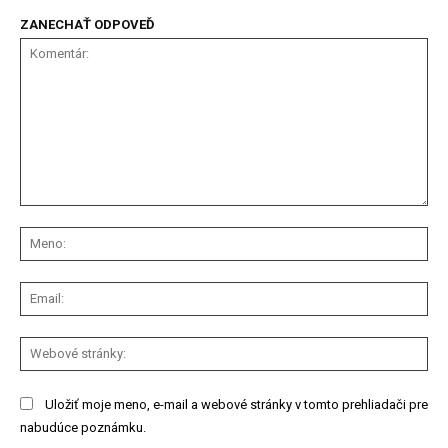
ZANECHAŤ ODPOVEĎ
Komentár:
Me
Ema
We
str
Uložiť moje meno, e-mail a webové stránky v tomto prehliadači pre
nabudúce poznámku.