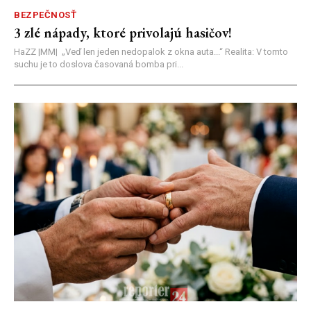
BEZPEČNOSŤ
3 zlé nápady, ktoré privolajú hasičov!
HaZZ |MM| ​„Veď len jeden nedopalok z okna auta...“ ​Realita: V tomto
suchu je to doslova časovaná bomba pri...