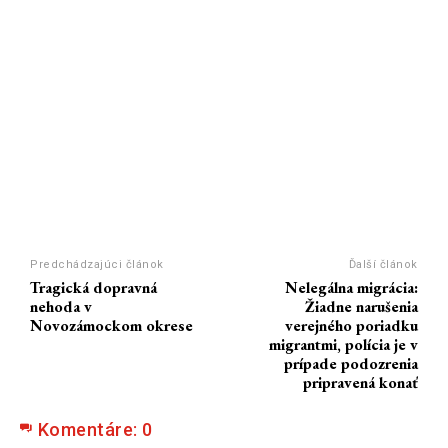
Predchádzajúci článok
Ďalší článok
Tragická dopravná
Nelegálna migrácia:
nehoda v
Žiadne narušenia
Novozámockom okrese
verejného poriadku
migrantmi, polícia je v
prípade podozrenia
pripravená konať
Komentáre:
0