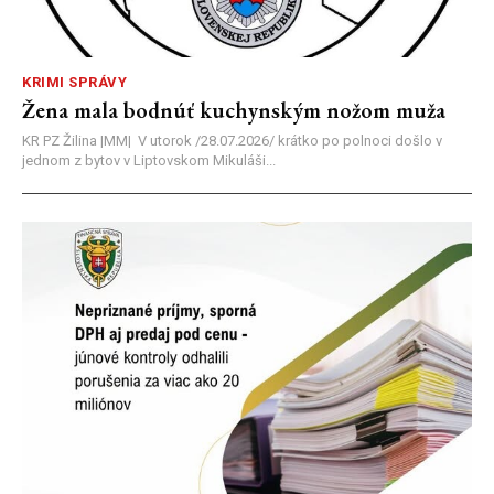
KRIMI SPRÁVY
Žena mala bodnúť kuchynským nožom muža
KR PZ Žilina |MM| V utorok /28.07.2026/ krátko po polnoci došlo v
jednom z bytov v Liptovskom Mikuláši...