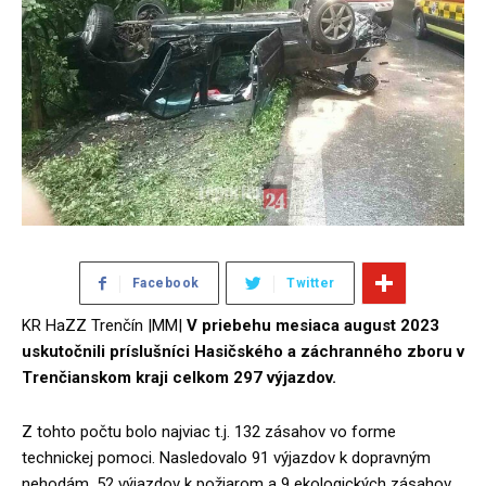
Facebook
Twitter
KR HaZZ Trenčín |MM|
V priebehu mesiaca august 2023
uskutočnili príslušníci Hasičského a záchranného zboru v
Trenčianskom kraji celkom 297 výjazdov.
Z tohto počtu bolo najviac t.j. 132 zásahov vo forme
technickej pomoci. Nasledovalo 91 výjazdov k dopravným
nehodám, 52 výjazdov k požiarom a 9 ekologických zásahov.