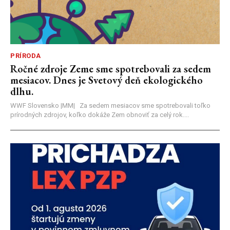
PRÍRODA
Ročné zdroje Zeme sme spotrebovali za sedem
mesiacov. Dnes je Svetový deň ekologického
dlhu.
WWF Slovensko |MM| Za sedem mesiacov sme spotrebovali toľko
prírodných zdrojov, koľko dokáže Zem obnoviť za celý rok....