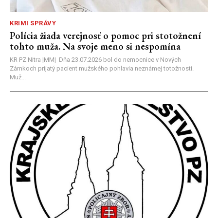
KRIMI SPRÁVY
Polícia žiada verejnosť o pomoc pri stotožnení
tohto muža. Na svoje meno si nespomína
KR PZ Nitra |MM| Dňa 23.07.2026 bol do nemocnice v Nových
Zámkoch prijatý pacient mužského pohlavia neznámej totožnosti.
Muž...