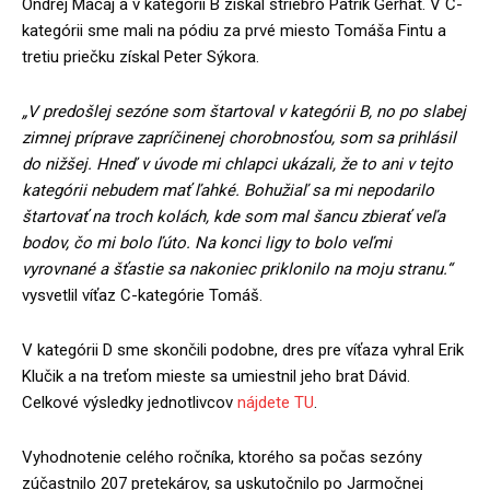
Ondrej Mačaj a v kategórii B získal striebro Patrik Gerhát. V C-
kategórii sme mali na pódiu za prvé miesto Tomáša Fintu a
tretiu priečku získal Peter Sýkora.
„V predošlej sezóne som štartoval v kategórii B, no po slabej
zimnej príprave zapríčinenej chorobnosťou, som sa prihlásil
do nižšej. Hneď v úvode mi chlapci ukázali, že to ani v tejto
kategórii nebudem mať ľahké. Bohužiaľ sa mi nepodarilo
štartovať na troch kolách, kde som mal šancu zbierať veľa
bodov, čo mi bolo ľúto. Na konci ligy to bolo veľmi
vyrovnané a šťastie sa nakoniec priklonilo na moju stranu.“
vysvetlil víťaz C-kategórie Tomáš.
V kategórii D sme skončili podobne, dres pre víťaza vyhral Erik
Klučik a na treťom mieste sa umiestnil jeho brat Dávid.
Celkové výsledky jednotlivcov
nájdete TU
.
Vyhodnotenie celého ročníka, ktorého sa počas sezóny
zúčastnilo 207 pretekárov, sa uskutočnilo po Jarmočnej