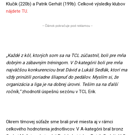
Klučik (220b) a Patrik Gerhát (199b). Celkové výsledky klubov
nájdete TU
.
– Článok pokračuje pod reklamou –
„Každé z kôl, ktorých som sa na TCL zúčastnil, boli pre mňa
dobrým a zábavným tréningom. V D-kategórii boli pre mňa
najväčšou konkurenciou brat Dávid a Lukáš Sedlák, ktorí ma
vždy prinútili poriadne šliapnuť do pedálov. Myslím si, že
organizácia a liga je na dobrej úrovni. Teším sa na ďalší
ročník,“
zhodnotil úspešnú sezónu v TCL Erik.
Okrem tímovej súťaže sme brali prvé miesta aj v rámci
celkového hodnotenia jednotlivcov. V A-kategórii bral bronz