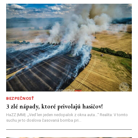
BEZPEČNOSŤ
3 zlé nápady, ktoré privolajú hasičov!
HaZZ |MM| ​„Veď len jeden nedopalok z okna auta...“ ​Realita: V tomto
suchu je to doslova časovaná bomba pri...