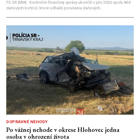
FS SR |MM| Kontrolóri finančnej správy ukončili v júni 2026 spolu 864
daňových kontrol, ktoré odhalili porušenia daňových...
DOPRAVNÉ NEHODY
Po vážnej nehode v okrese Hlohovec jedna
osoba v ohrození života