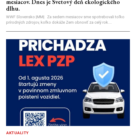
mesiacov. Dnes je Svetový deň ekologického
dlhu.
WWF Slovensko |MM| Za sedem mesiacov sme spotrebovali toľko
prírodných zdrojov, koľko dokáže Zem obnoviť za celý rok....
AKTUALITY