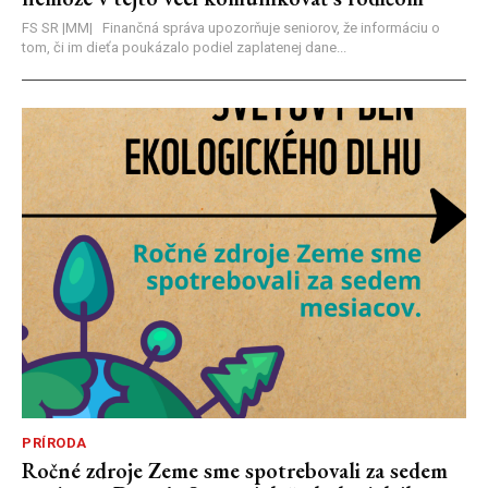
FS SR |MM| Finančná správa upozorňuje seniorov, že informáciu o
tom, či im dieťa poukázalo podiel zaplatenej dane...
PRÍRODA
Ročné zdroje Zeme sme spotrebovali za sedem