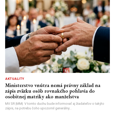
AKTUALITY
Ministerstvo vnútra nemá právny základ na
zápis zväzku osôb rovnakého pohlavia do
osobitnej matriky ako manželstva
MV SR |MM| V tomto duchu bude informovať aj žiadateľov o takýto
zápis, na potrebu čoho upozornil generálny...