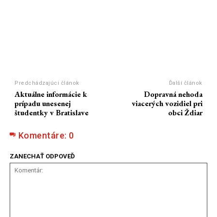
Predchádzajúci článok
Ďalší článok
Aktuálne informácie k
Dopravná nehoda
prípadu unesenej
viacerých vozidiel pri
študentky v Bratislave
obci Ždiar
Komentáre:
0
ZANECHAŤ ODPOVEĎ