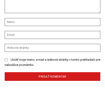
Komentár:
Me
Ema
We
str
Uložiť moje meno, e-mail a webové stránky v tomto prehliadači pre
nabudúce poznámku.