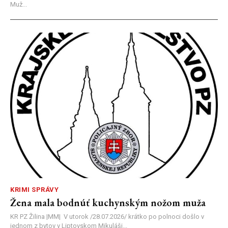
Muž...
KRIMI SPRÁVY
Žena mala bodnúť kuchynským nožom muža
KR PZ Žilina |MM| V utorok /28.07.2026/ krátko po polnoci došlo v
jednom z bytov v Liptovskom Mikuláši...