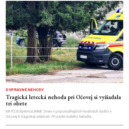
DOPRAVNÉ NEHODY
Tragická letecká nehoda pri Očovej si vyžiadala
tri obete
KR PZ B.Bystrica |MM| Dnes v popoludňajších hodinách došlo v
Očovej k tragickej udalosti. Pri páde malého lietadla...