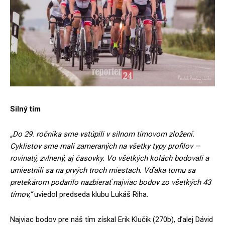
Silný tím
„Do 29. ročníka sme vstúpili v silnom tímovom zložení.
Cyklistov sme mali zameraných na všetky typy profilov –
rovinatý, zvlnený, aj časovky. Vo všetkých kolách bodovali a
umiestnili sa na prvých troch miestach. Vďaka tomu sa
pretekárom podarilo nazbierať najviac bodov zo všetkých 43
tímov,”
uviedol predseda klubu Lukáš Riha.
Najviac bodov pre náš tím získal Erik Klučik (270b), ďalej Dávid