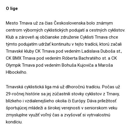
O lige
Mesto Trnava už za čias Československa bolo známym
centrom výborných cyklistických podujatí a cestných cyklistov.
Klub a zároveň aj občianske združenie Cyklisti Trnava chce
týmto podujatím udržať kontinuitu v tejto tradícii, ktorú začali
Trnavské kluby CK Trnava pod vedením Ladislava Duboša st.,
CK BMX Trnava pod vedením Róberta Bachratého st. a CK
Olympik Trnava pod vedením Bohuša Kujoviča a Maroša
Hlbockého.
Trnavská cyklistická liga má už dlhoročnú tradíciu. Počas už
29-ročnej histórie sa jej zúčastnili stovky cyklistov z Trnavy,
blízkeho i vzdialenejšieho okolia či Európy. Dáva príležitosť
športujúcej mládeži a širokej verejnosti v seniorskom veku
zmysluplne využiť voľný čas a zvyšovať si vytrvalostnú
kondíciu.