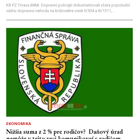
KR PZ Trnava |MM| Dopravní policajti dokumentovali včera popoludní
vážnu dopravnú nehodu na križovatke ciest II/504 a III/1311,...
EKONOMIKA
Nižšia suma z 2 % pre rodičov? Daňový úrad
nemôže v tejto veci komunikovať s rodičom