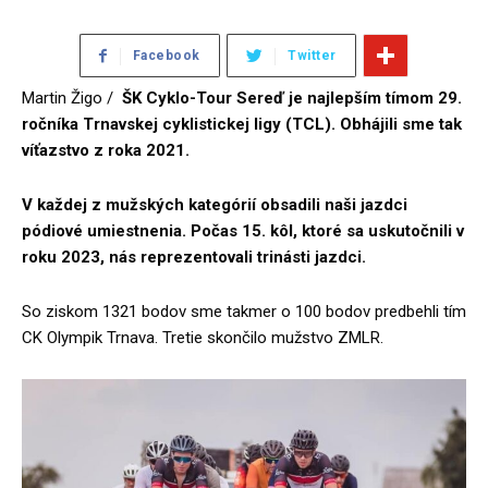
Facebook
Twitter
Martin Žigo /
ŠK Cyklo-Tour Sereď je najlepším tímom 29.
ročníka Trnavskej cyklistickej ligy (TCL). Obhájili sme tak
víťazstvo z roka 2021.
V každej z mužských kategórií obsadili naši jazdci
pódiové umiestnenia. Počas 15. kôl, ktoré sa uskutočnili v
roku 2023, nás reprezentovali trinásti jazdci.
So ziskom 1321 bodov sme takmer o 100 bodov predbehli tím
CK Olympik Trnava. Tretie skončilo mužstvo ZMLR.