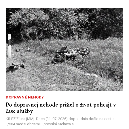
DOPRAVNÉ NEHODY
Po dopravnej nehode prišiel o život policajt v
čase služby
KR PZ Žilina |MM| Dnes (31. 07. 2026) dopoludnia došlo na ceste
II/584 medzi obcami Liptovská Sielnica a...