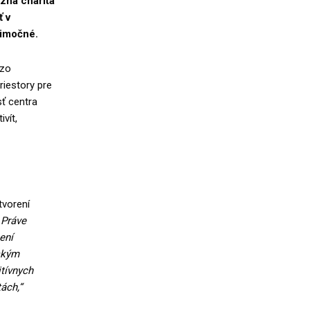
zna charita
 v
nimočné.
 zo
riestory pre
ť centra
vít,
tvorení
Práve
ení
nským
tívnych
ách,“