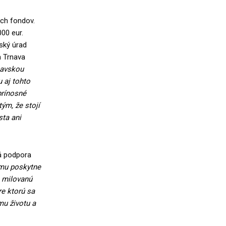
ych fondov.
00 eur.
ský úrad
a Trnava
navskou
 aj tohto
prínosné
ým, že stojí
sta ani
á podpora
ému poskytne
, milovanú
re ktorú sa
mu životu a