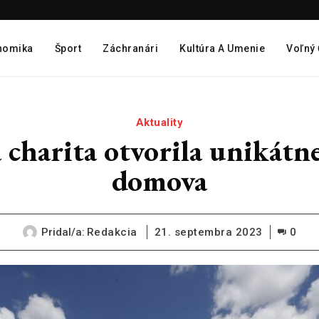
nomika
Šport
Záchranári
Kultúra A Umenie
Voľný
Aktuality
 charita otvorila unikátn
domova
Pridal/a:
Redakcia
21. septembra 2023
0