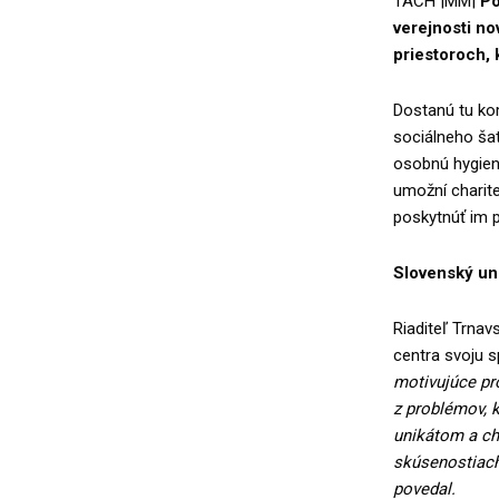
TACH |MM|
Po
verejnosti n
priestoroch,
Dostanú tu kom
sociálneho šat
osobnú hygienu
umožní charite
poskytnúť im pr
Slovenský un
Riaditeľ Trnav
centra svoju 
motivujúce pro
z problémov, k
unikátom a ch
skúsenostiach
povedal.