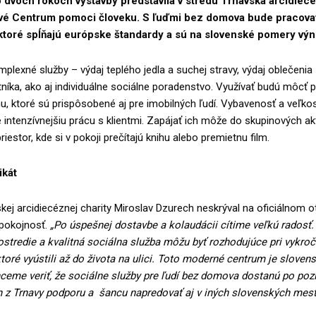
 dvoch rokoch výstavby predstavila v stredu Trnavská arcidiecé
ové Centrum pomoci človeku. S ľuďmi bez domova bude pracovať
 ktoré spĺňajú európske štandardy a sú na slovenské pomery vý
plexné služby – výdaj teplého jedla a suchej stravy, výdaj oblečenia
níka, ako aj individuálne sociálne poradenstvo. Využívať budú môcť p
, ktoré sú prispôsobené aj pre imobilných ľudí. Vybavenosť a veľkos
 intenzívnejšiu prácu s klientmi. Zapájať ich môže do skupinových akti
iestor, kde si v pokoji prečítajú knihu alebo premietnu film.
ikát
skej arcidiecéznej charity Miroslav Dzurech neskrýval na oficiálnom o
spokojnosť.
„Po úspešnej dostavbe a kolaudácii cítime veľkú radosť.
stredie a kvalitná sociálna služba môžu byť rozhodujúce pri vykroč
toré vyústili až do života na ulici. Toto moderné centrum je slove
ceme veriť, že sociálne služby pre ľudí bez domova dostanú po pozi
 z Trnavy podporu a šancu napredovať aj v iných slovenských mest