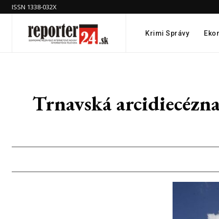
ISSN 1338-032X
Krimi Správy
Eko
Trnavská arcidiecézna