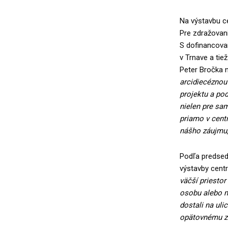
Na výstavbu ce
Pre zdražovani
S dofinancova
v Trnave a tie
Peter Bročka 
arcidiecéznou 
projektu a po
nielen pre sam
priamo v centr
nášho záujmu, 
Podľa predsed
výstavby cent
väčší priestor
osobu alebo ma
dostali na uli
opätovnému za