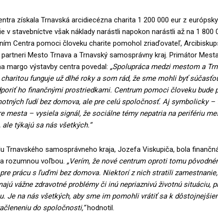
ntra získala Trnavská arcidiecézna charita 1 200 000 eur z európsk
e v stavebníctve však náklady narástli napokon narástli až na 1 800 0
ním Centra pomoci človeku charite pomohol zriaďovateľ, Arcibiskup
ž partneri Mesto Trnava a Trnavský samosprávny kraj. Primátor Mest
na margo výstavby centra povedal:
„Spolupráca medzi mestom a Tr
charitou funguje už dlhé roky a som rád, že sme mohli byť súčasťou
dporiť ho finančnými prostriedkami. Centrum pomoci človeku bude 
otných ľudí bez domova, ale pre celú spoločnosť. Aj symbolicky – t
e mesta – vysiela signál, že sociálne témy nepatria na perifériu me
ale týkajú sa nás všetkých.“
u Trnavského samosprávneho kraja, Jozefa Viskupiča, bola finančn
ra rozumnou voľbou.
„Verím, že nové centrum oproti tomu pôvodn
 pre prácu s ľuďmi bez domova. Niektorí z nich stratili zamestnanie
jú vážne zdravotné problémy či inú nepriaznivú životnú situáciu, p
cu. Je na nás všetkých, aby sme im pomohli vrátiť sa k dôstojnejšie
členeniu do spoločnosti,“
hodnotil.