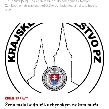
KR PZ Nitra |MM| Dňa 23.07.2026 bol do nemocnice v Nových
Zámkoch prijatý pacient mužského pohlavia neznámej totožnosti.
Muž...
KRIMI SPRÁVY
Žena mala bodnúť kuchynským nožom muža