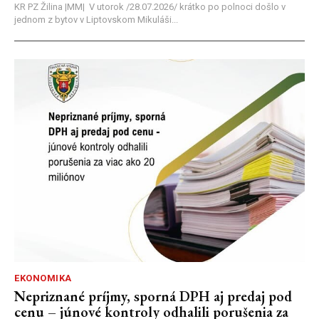
KR PZ Žilina |MM| V utorok /28.07.2026/ krátko po polnoci došlo v
jednom z bytov v Liptovskom Mikuláši...
EKONOMIKA
Nepriznané príjmy, sporná DPH aj predaj pod
cenu – júnové kontroly odhalili porušenia za