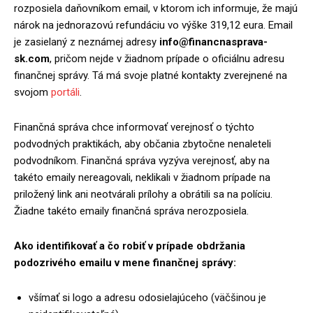
rozposiela daňovníkom email, v ktorom ich informuje, že majú
nárok na jednorazovú refundáciu vo výške 319,12 eura. Email
je zasielaný z neznámej adresy
info@financnasprava-
sk.com
, pričom nejde v žiadnom prípade o oficiálnu adresu
finančnej správy. Tá má svoje platné kontakty zverejnené na
svojom
portáli
.
Finančná správa chce informovať verejnosť o týchto
podvodných praktikách, aby občania zbytočne nenaleteli
podvodníkom. Finančná správa vyzýva verejnosť, aby na
takéto emaily nereagovali, neklikali v žiadnom prípade na
priložený link ani neotvárali prílohy a obrátili sa na políciu.
Žiadne takéto emaily finančná správa nerozposiela.
Ako identifikovať a čo robiť v prípade obdržania
podozrivého emailu v mene finančnej správy:
všímať si logo a adresu odosielajúceho (väčšinou je