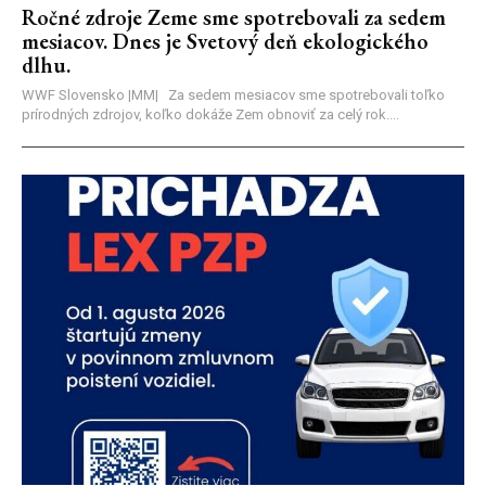
Ročné zdroje Zeme sme spotrebovali za sedem
mesiacov. Dnes je Svetový deň ekologického
dlhu.
WWF Slovensko |MM| Za sedem mesiacov sme spotrebovali toľko
prírodných zdrojov, koľko dokáže Zem obnoviť za celý rok....