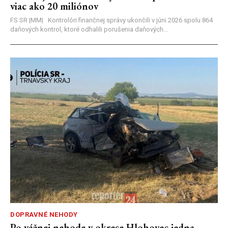
viac ako 20 miliónov
FS SR |MM| Kontrolóri finančnej správy ukončili v júni 2026 spolu 864
daňových kontrol, ktoré odhalili porušenia daňových...
DOPRAVNÉ NEHODY
Po vážnej nehode v okrese Hlohovec jedna