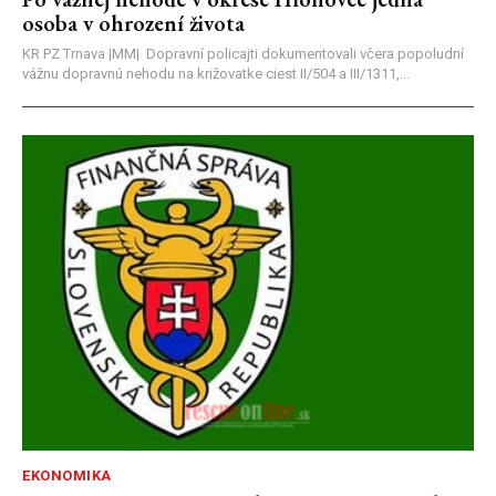
osoba v ohrození života
KR PZ Trnava |MM| Dopravní policajti dokumentovali včera popoludní
vážnu dopravnú nehodu na križovatke ciest II/504 a III/1311,...
EKONOMIKA