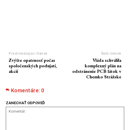
Predchádzajúci článok
Ďalší článok
Zvýšte opatrnosť počas
Vláda schválila
spoločenských podujatí,
komplexný plán na
akcií
odstránenie PCB látok v
Chemko Strážske
Komentáre:
0
ZANECHAŤ ODPOVEĎ