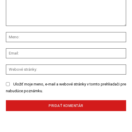
Komentár:
Me
Ema
We
str
Uložiť moje meno, e-mail a webové stránky v tomto prehliadači pre
nabudúce poznámku.