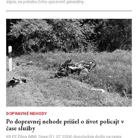
zápis, na potrebu čoho upozornil generálny...
DOPRAVNÉ NEHODY
Po dopravnej nehode prišiel o život policajt v
čase služby
KR PZ Žilina |MM| Dnes (31. 07. 2026) dopoludnia došlo na ceste