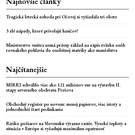
Najnovšie články
Tragická letecká nehoda pri Očovej si vyžiadala tri obete
3 zlé nápady, ktoré privolajú hasičov!
Ministerstvo vnútra nemá právny základ na zápis zväzku osôb
rovnakého pohlavia do osobitnej matriky ako manželstva
Najčítanejšie
MIRRI schválilo viac ako 121 miliónov eur na výstavbu II.
etapy severného obchvatu Prešova
Obchodný register po novom: menej papierov, viac istoty a
jednoduchší štart podnikania
Riziko požiarov na Slovensku výrazne rastie. Vysoké teploty a
situácia v Európe si vyžadujú maximálnu opatrnosť