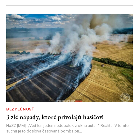
BEZPEČNOSŤ
3 zlé nápady, ktoré privolajú hasičov!
HaZZ |MM| ​„Veď len jeden nedopalok z okna auta...“ ​Realita: V tomto
suchu je to doslova časovaná bomba pri...