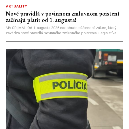
AKTUALITY
Nové pravidlá v povinnom zmluvnom poistení
začínajú platiť od 1. augusta!
MV SR |MM| Od 1. augusta 2026 nadobudne účinnosť zákon, ktorý
zavádza nové pravidlá povinného zmluvného poistenia. Legislatíva...