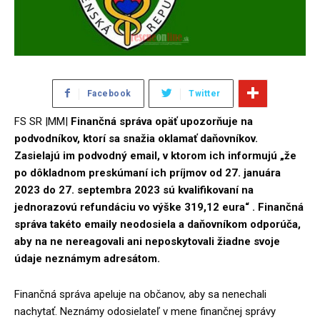
Facebook
Twitter
FS SR |MM|
Finančná správa opäť upozorňuje na
podvodníkov, ktorí sa snažia oklamať daňovníkov.
Zasielajú im podvodný email, v ktorom ich informujú „že
po dôkladnom preskúmaní ich príjmov od 27. januára
2023 do 27. septembra 2023 sú kvalifikovaní na
jednorazovú refundáciu vo výške 319,12 eura“ . Finančná
správa takéto emaily neodosiela a daňovníkom odporúča,
aby na ne nereagovali ani neposkytovali žiadne svoje
údaje neznámym adresátom.
Finančná správa apeluje na občanov, aby sa nenechali
nachytať. Neznámy odosielateľ v mene finančnej správy