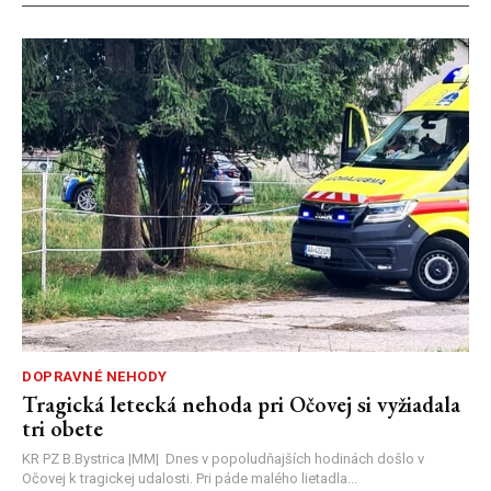
DOPRAVNÉ NEHODY
Tragická letecká nehoda pri Očovej si vyžiadala
tri obete
KR PZ B.Bystrica |MM| Dnes v popoludňajších hodinách došlo v
Očovej k tragickej udalosti. Pri páde malého lietadla...