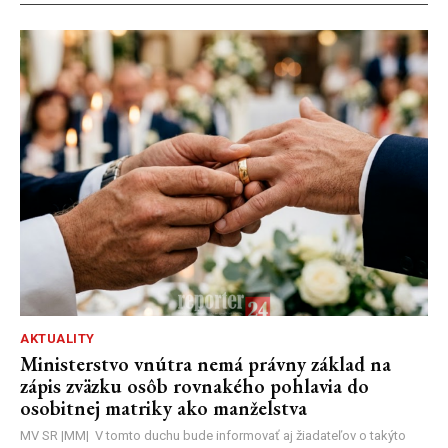
AKTUALITY
Ministerstvo vnútra nemá právny základ na
zápis zväzku osôb rovnakého pohlavia do
osobitnej matriky ako manželstva
MV SR |MM| V tomto duchu bude informovať aj žiadateľov o takýto