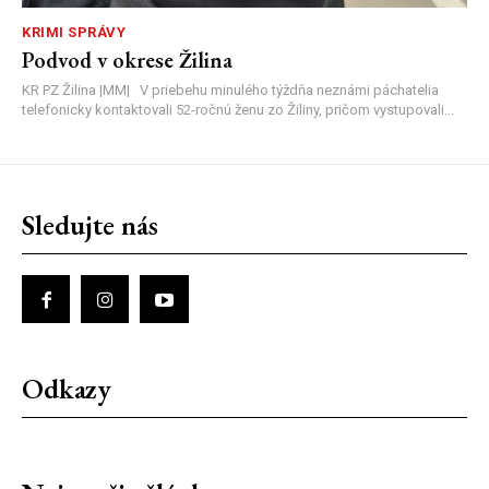
KRIMI SPRÁVY
Podvod v okrese Žilina
KR PZ Žilina |MM| V priebehu minulého týždňa neznámi páchatelia
telefonicky kontaktovali 52-ročnú ženu zo Žiliny, pričom vystupovali...
Sledujte nás
Odkazy