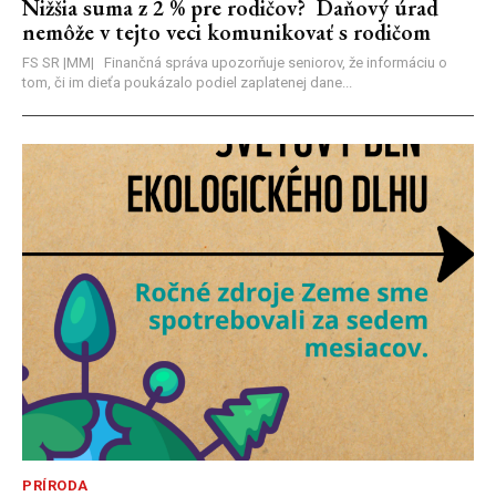
Nižšia suma z 2 % pre rodičov? Daňový úrad
nemôže v tejto veci komunikovať s rodičom
FS SR |MM| Finančná správa upozorňuje seniorov, že informáciu o
tom, či im dieťa poukázalo podiel zaplatenej dane...
PRÍRODA