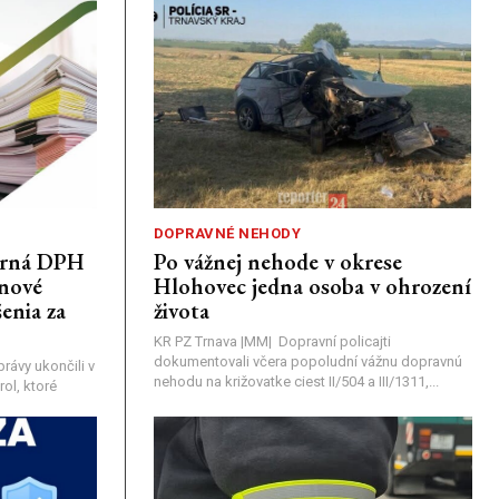
DOPRAVNÉ NEHODY
porná DPH
Po vážnej nehode v okrese
únové
Hlohovec jedna osoba v ohrození
enia za
života
KR PZ Trnava |MM| Dopravní policajti
dokumentovali včera popoludní vážnu dopravnú
rávy ukončili v
nehodu na križovatke ciest II/504 a III/1311,...
ol, ktoré