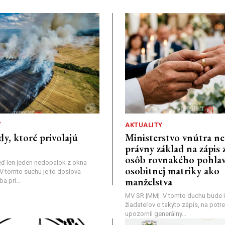
Ť
AKTUALITY
dy, ktoré privolajú
Ministerstvo vnútra n
právny základ na zápis 
osôb rovnakého pohlav
ď len jeden nedopalok z okna
osobitnej matriky ako
a: V tomto suchu je to doslova
manželstva
 pri...
MV SR |MM| V tomto duchu bude i
žiadateľov o takýto zápis, na pot
upozornil generálny...