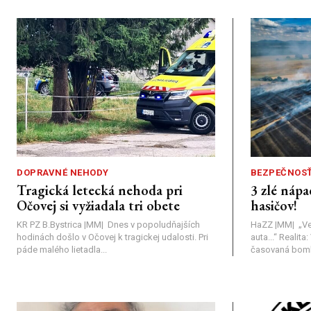
DOPRAVNÉ NEHODY
BEZPEČNOS
Tragická letecká nehoda pri
3 zlé nápa
Očovej si vyžiadala tri obete
hasičov!
KR PZ B.Bystrica |MM| Dnes v popoludňajších
HaZZ |MM| ​„Ve
hodinách došlo v Očovej k tragickej udalosti. Pri
auta...“ ​Realit
páde malého lietadla...
časovaná bomba