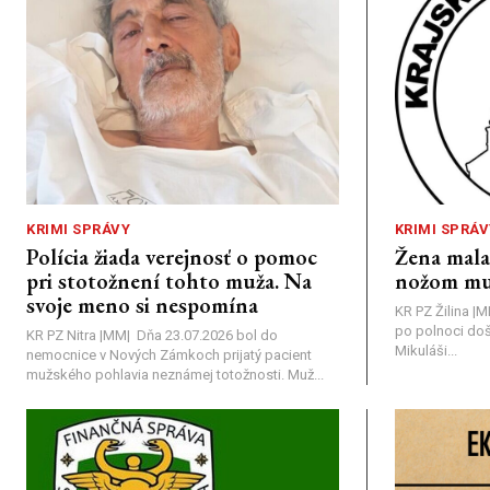
KRIMI SPRÁVY
KRIMI SPRÁV
Polícia žiada verejnosť o pomoc
Žena mal
pri stotožnení tohto muža. Na
nožom mu
svoje meno si nespomína
KR PZ Žilina |
po polnoci doš
KR PZ Nitra |MM| Dňa 23.07.2026 bol do
Mikuláši...
nemocnice v Nových Zámkoch prijatý pacient
mužského pohlavia neznámej totožnosti. Muž...