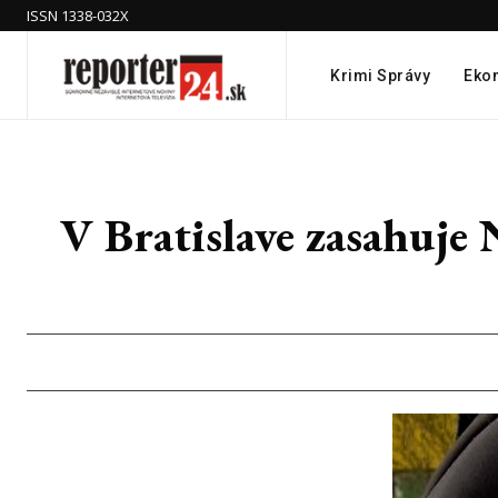
ISSN 1338-032X
Krimi Správy
Eko
V Bratislave zasahuje 