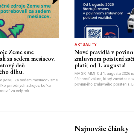
AKTUALITY
oje Zeme sme
Nové pravidlá v povin
li za sedem mesiacov.
zmluvnom poistení zač
vetový deň
platiť od 1. augusta!
ého dlhu.
MV SR |MM| Od 1. augusta 2026 
účinnosť zákon, ktorý zavádza nov
o |MM| Za sedem mesiacov sme
povinného zmluvného poistenia. Leg
oľko prírodných zdrojov, koľko
viť za celý rok....
Najnovšie články