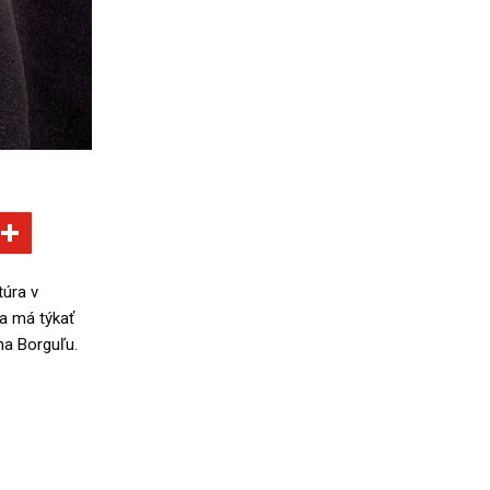
túra v
sa má týkať
na Borguľu.