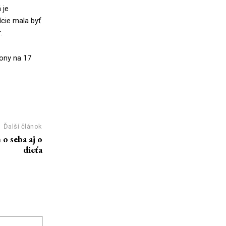
 je
ície mala byť
.
kony na 17
Ďalší článok
 o seba aj o
dieťa