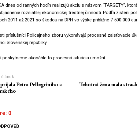
KA dnes od ranných hodín realizujú akciu s názvom “TARGETY”, ktorá
jasnenie rozsiahlej ekonomickej trestnej činnosti. Podľa zistení pol
och 2011 až 2021 so škodou na DPH vo výške približne 7 500 000 eur
osti príslušníci Policajného zboru vykonávajú procesné zaisťovacie ú
ci Slovenskej republiky.
ií poskytneme akonáhle to procesná situácia umožní.
 článok
prijala Petra Pellegriniho a
Tehotná žena mala strach
rského
re:
0
ODPOVEĎ