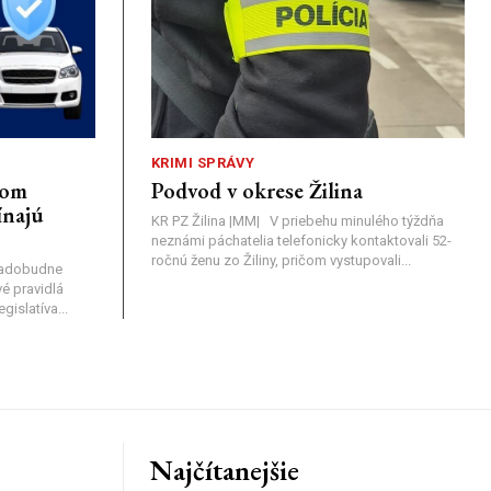
KRIMI SPRÁVY
nom
Podvod v okrese Žilina
ínajú
KR PZ Žilina |MM| V priebehu minulého týždňa
neznámi páchatelia telefonicky kontaktovali 52-
ročnú ženu zo Žiliny, pričom vystupovali...
nadobudne
é pravidlá
islatíva...
Najčítanejšie