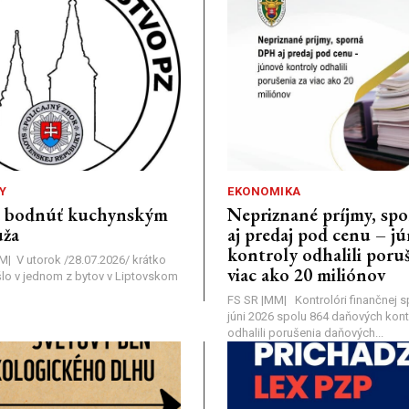
Y
EKONOMIKA
a bodnúť kuchynským
Nepriznané príjmy, s
ža
aj predaj pod cenu – j
kontroly odhalili poruš
MM| V utorok /28.07.2026/ krátko
viac ako 20 miliónov
lo v jednom z bytov v Liptovskom
FS SR |MM| Kontrolóri finančnej sp
júni 2026 spolu 864 daňových kontr
odhalili porušenia daňových...