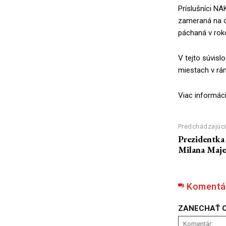
Príslušníci NA
zameraná na ob
páchaná v rok
V tejto súvisl
miestach v rám
Viac informác
Predchádzajúci
Prezidentka 
Milana Maje
Komentá
ZANECHAŤ 