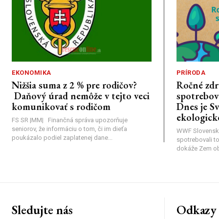
EKONOMIKA
PRÍRODA
Nižšia suma z 2 % pre rodičov?
Ročné zdr
Daňový úrad nemôže v tejto veci
spotrebova
komunikovať s rodičom
Dnes je S
ekologick
FS SR |MM| Finančná správa upozorňuje
seniorov, že informáciu o tom, či im dieťa
WWF Slovensk
poukázalo podiel zaplatenej dane...
spotrebovali t
dokáže Zem obno
Sledujte nás
Odkazy