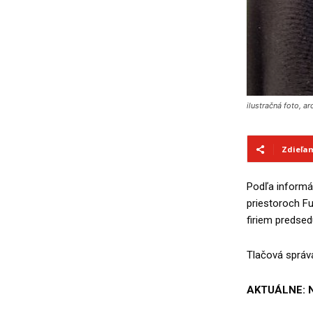
ilustračná foto, a
Zdieľa
Podľa informá
priestoroch Fu
firiem predsed
Tlačová správa
AKTUÁLNE: 