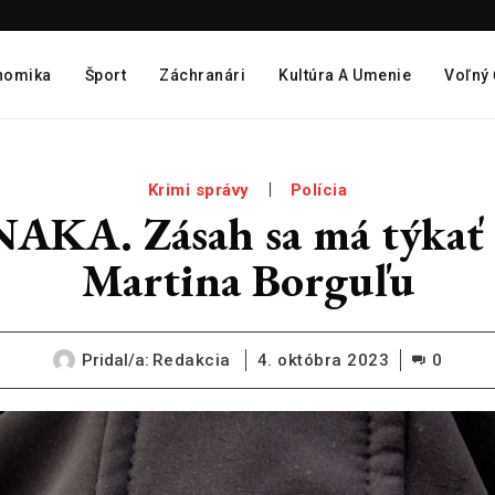
nomika
Šport
Záchranári
Kultúra A Umenie
Voľný
Krimi správy
Polícia
NAKA. Zásah sa má týkať 
Martina Borguľu
Pridal/a:
Redakcia
4. októbra 2023
0