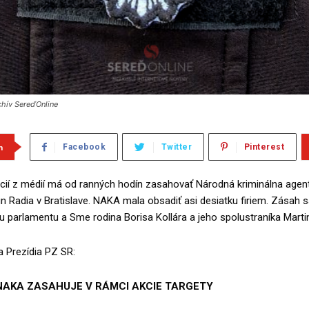
rchív SereďOnline
m
Facebook
Twitter
Pinterest
cií z médií má od ranných hodín zasahovať Národná kriminálna agen
n Radia v Bratislave. NAKA mala obsadiť asi desiatku firiem. Zásah 
u parlamentu a Sme rodina Borisa Kollára a jeho spolustraníka Marti
 Prezídia PZ SR:
NAKA ZASAHUJE V RÁMCI AKCIE TARGETY