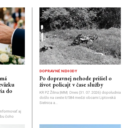
DOPRAVNÉ NEHODY
emá
Po dopravnej nehode prišiel o
zväzku
život policajt v čase služby
ia do
KR PZ Žilina |MM| Dnes (31. 07. 2026) dopoludnia
došlo na ceste II/584 medzi obcami Liptovská
Sielnica a...
nformovať aj
rebu čoho