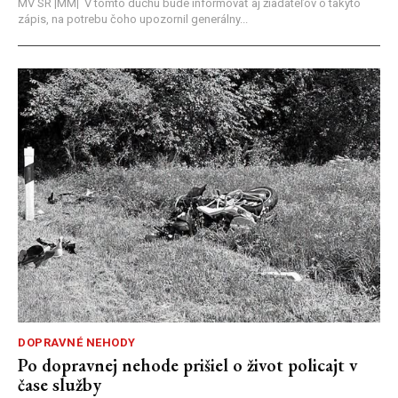
MV SR |MM| V tomto duchu bude informovať aj žiadateľov o takýto
zápis, na potrebu čoho upozornil generálny...
DOPRAVNÉ NEHODY
Po dopravnej nehode prišiel o život policajt v
čase služby