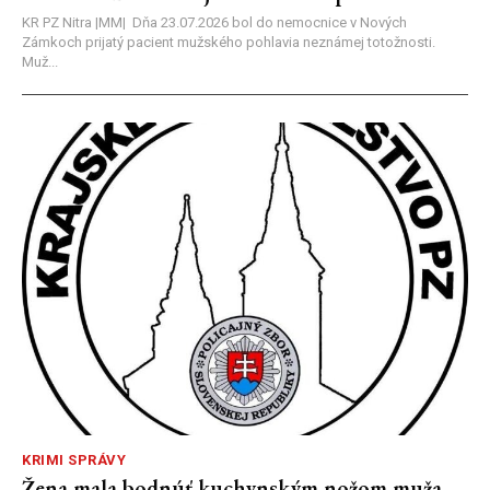
KR PZ Nitra |MM| Dňa 23.07.2026 bol do nemocnice v Nových
Zámkoch prijatý pacient mužského pohlavia neznámej totožnosti.
Muž...
KRIMI SPRÁVY
Žena mala bodnúť kuchynským nožom muža