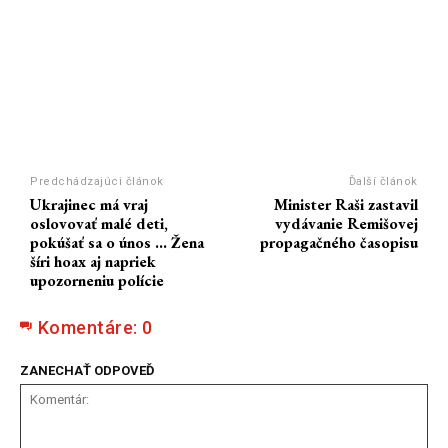
Predchádzajúci článok
Ďalší článok
Ukrajinec má vraj
Minister Raši zastavil
oslovovať malé deti,
vydávanie Remišovej
pokúšať sa o únos … Žena
propagačného časopisu
šíri hoax aj napriek
upozorneniu polície
Komentáre:
0
ZANECHAŤ ODPOVEĎ