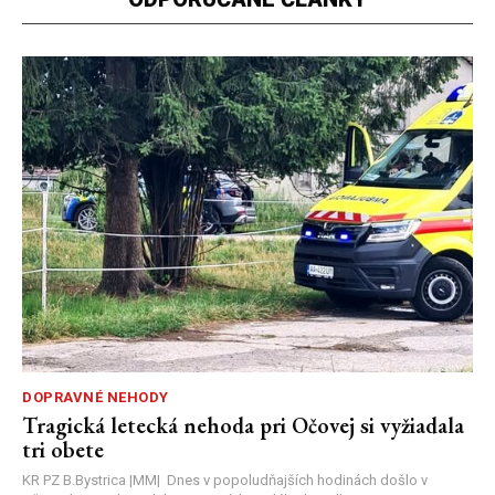
DOPRAVNÉ NEHODY
Tragická letecká nehoda pri Očovej si vyžiadala
tri obete
KR PZ B.Bystrica |MM| Dnes v popoludňajších hodinách došlo v