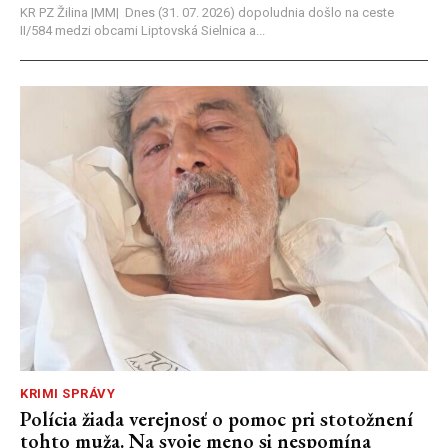
KR PZ Žilina |MM| Dnes (31. 07. 2026) dopoludnia došlo na ceste
II/584 medzi obcami Liptovská Sielnica a...
KRIMI SPRÁVY
Polícia žiada verejnosť o pomoc pri stotožnení
tohto muža. Na svoje meno si nespomína