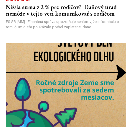
Nižšia suma z 2 % pre rodičov? Daňový úrad
nemôže v tejto veci komunikovať s rodičom
FS SR |MM| Finančná správa upozorňuje seniorov, že informáciu o
tom, či im dieťa poukázalo podiel zaplatenej dane...