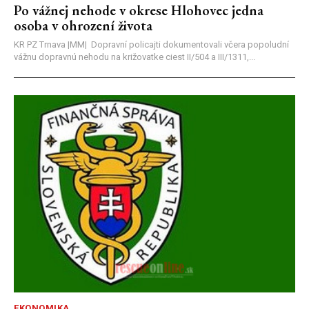
Po vážnej nehode v okrese Hlohovec jedna
osoba v ohrození života
KR PZ Trnava |MM| Dopravní policajti dokumentovali včera popoludní
vážnu dopravnú nehodu na križovatke ciest II/504 a III/1311,...
EKONOMIKA