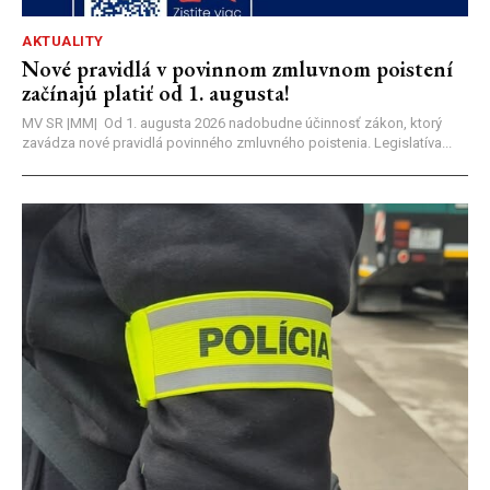
AKTUALITY
Nové pravidlá v povinnom zmluvnom poistení
začínajú platiť od 1. augusta!
MV SR |MM| Od 1. augusta 2026 nadobudne účinnosť zákon, ktorý
zavádza nové pravidlá povinného zmluvného poistenia. Legislatíva...