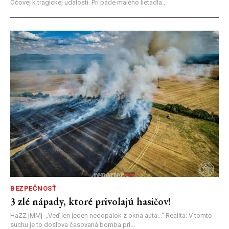
Očovej k tragickej udalosti. Pri páde malého lietadla...
BEZPEČNOSŤ
3 zlé nápady, ktoré privolajú hasičov!
HaZZ |MM| ​„Veď len jeden nedopalok z okna auta...“ ​Realita: V tomto
suchu je to doslova časovaná bomba pri...