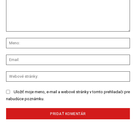
Komentár:
Me
Ema
We
str
Uložiť moje meno, e-mail a webové stránky v tomto prehliadači pre
nabudúce poznámku.