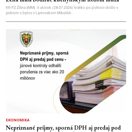
KR PZ Žilina |MM| V utorok /28.07.2026/ krátko po polnoci došlo v
jednom z bytov v Liptovskom Mikuláši...
EKONOMIKA
Nepriznané príjmy, sporná DPH aj predaj pod