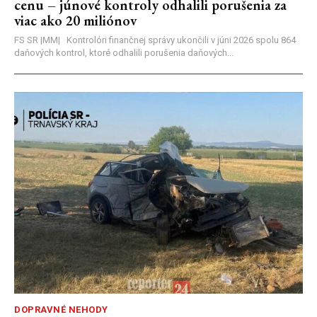
cenu – júnové kontroly odhalili porušenia za
viac ako 20 miliónov
FS SR |MM| Kontrolóri finančnej správy ukončili v júni 2026 spolu 864
daňových kontrol, ktoré odhalili porušenia daňových...
DOPRAVNÉ NEHODY