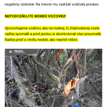
negatívny výsledok. Na mieste mu zadržali vodičský preukaz.
NEPODCEŇUJTE MOKRÚ VOZOVKU!
Upozorňujeme vodičov, aby na mokrej, či zľadovatenej ceste
radšej spomalili a pred jazdou si skontrolovali stav pneumatík.
Radšej prísť o chvíľu neskôr, ako neprísť vôbec.