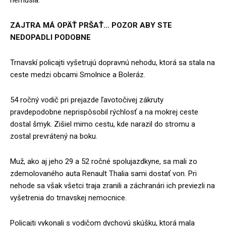
ZAJTRA MÁ OPÄŤ PRŠAŤ… POZOR ABY STE
NEDOPADLI PODOBNE
Trnavskí policajti vyšetrujú dopravnú nehodu, ktorá sa stala na
ceste medzi obcami Smolnice a Boleráz.
54 ročný vodič pri prejazde ľavotočivej zákruty
pravdepodobne neprispôsobil rýchlosť a na mokrej ceste
dostal šmyk. Zišiel mimo cestu, kde narazil do stromu a
zostal prevrátený na boku.
Muž, ako aj jeho 29 a 52 ročné spolujazdkyne, sa mali zo
zdemolovaného auta Renault Thalia sami dostať von. Pri
nehode sa však všetci traja zranili a záchranári ich previezli na
vyšetrenia do trnavskej nemocnice.
Policajti vykonali s vodičom dychovú skúšku, ktorá mala