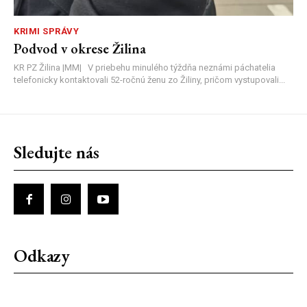
KRIMI SPRÁVY
Podvod v okrese Žilina
KR PZ Žilina |MM| V priebehu minulého týždňa neznámi páchatelia
telefonicky kontaktovali 52-ročnú ženu zo Žiliny, pričom vystupovali...
Sledujte nás
Odkazy