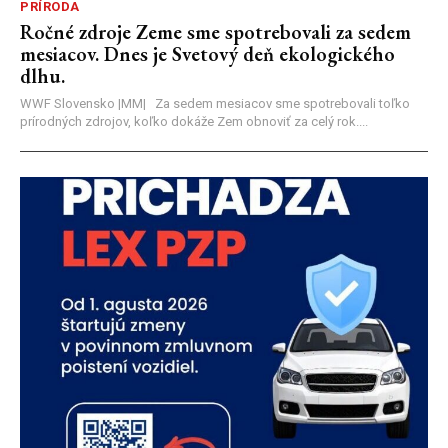
PRÍRODA
Ročné zdroje Zeme sme spotrebovali za sedem
mesiacov. Dnes je Svetový deň ekologického
dlhu.
WWF Slovensko |MM| Za sedem mesiacov sme spotrebovali toľko
prírodných zdrojov, koľko dokáže Zem obnoviť za celý rok....