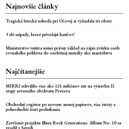
Najnovšie články
Tragická letecká nehoda pri Očovej si vyžiadala tri obete
3 zlé nápady, ktoré privolajú hasičov!
Ministerstvo vnútra nemá právny základ na zápis zväzku osôb
rovnakého pohlavia do osobitnej matriky ako manželstva
Najčítanejšie
MIRRI schválilo viac ako 121 miliónov eur na výstavbu II.
etapy severného obchvatu Prešova
Obchodný register po novom: menej papierov, viac istoty a
jednoduchší štart podnikania
Zavŕšenie projektu Blues Rock Generations. Album No. 10 sa
zrodil v Seredi