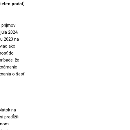
ielen podať,
 príjmov
júla 2024,
ku 2023 na
viac ako
nosť do
rípade, že
oznámenie
znania o šesť
platok na
i predĺžili
danom