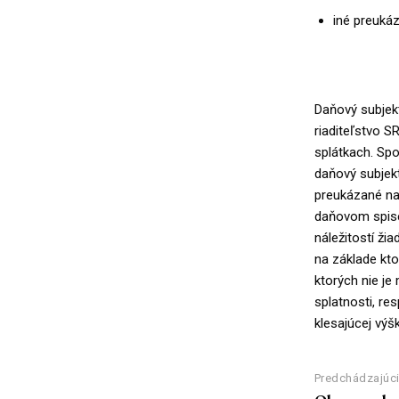
iné preukáz
Daňový subjekt
riaditeľstvo S
splátkach. Spo
daňový subjek
preukázané nap
daňovom spise
náležitostí ži
na základe kto
ktorých nie je
splatnosti, re
klesajúcej výšk
Predchádzajúci