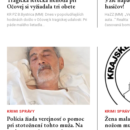
Očovej si vyžiadala tri obete
hasičov!
KR PZ B.Bystrica |MM| Dnes v popoludňajších
HaZZ |MM| ​„Ve
hodinách došlo v Očovej k tragickej udalosti. Pri
auta...“ ​Realit
páde malého lietadla...
časovaná bomba
KRIMI SPRÁVY
KRIMI SPRÁV
Polícia žiada verejnosť o pomoc
Žena mal
pri stotožnení tohto muža. Na
nožom mu