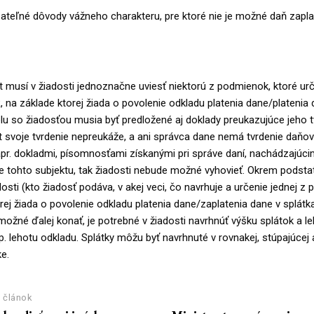
ateľné dôvody vážneho charakteru, pre ktoré nie je možné daň zaplat
 musí v žiadosti jednoznačne uviesť niektorú z podmienok, ktoré urč
R, na základe ktorej žiada o povolenie odkladu platenia dane/platenia 
lu so žiadosťou musia byť predložené aj doklady preukazujúce jeho t
t svoje tvrdenie nepreukáže, a ani správca dane nemá tvrdenie daňo
r. dokladmi, písomnosťami získanými pri správe daní, nachádzajúcim
 tohto subjektu, tak žiadosti nebude možné vyhovieť. Okrem podsta
adosti (kto žiadosť podáva, v akej veci, čo navrhuje a určenie jednej z
rej žiada o povolenie odkladu platenia dane/zaplatenia dane v splátk
 možné ďalej konať, je potrebné v žiadosti navrhnúť výšku splátok a le
sp. lehotu odkladu. Splátky môžu byť navrhnuté v rovnakej, stúpajúcej
e.
 článok