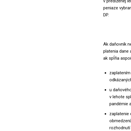
v predĺženej l
peniaze vybra
DP.
Ak daňovník n
platenia dane 
ak spĺňa aspoň
zaplatením
odkázanýc
u daňového 
v lehote sp
pandémie a
zaplatenie
obmedzení, 
rozhodnutí 