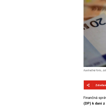
ilustračná foto, z
Zdieľa
Finančná spr
(DP) k dani z