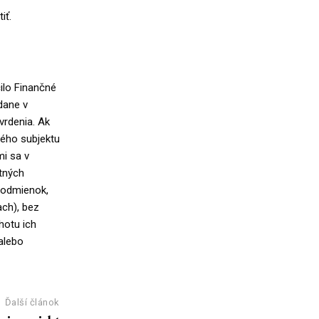
iť.
ilo Finančné
dane v
vrdenia. Ak
vého subjektu
i sa v
tných
 podmienok,
ach), bez
hotu ich
 alebo
Ďalší článok