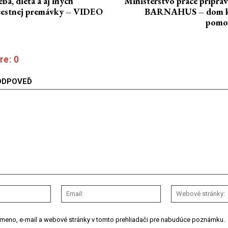
ba, dieťa a aj iných
Ministerstvo práce priprav
cestnej premávky – VIDEO
BARNAHUS – dom k
pomoc
re:
0
ODPOVEĎ
Meno:
Email:
 meno, e-mail a webové stránky v tomto prehliadači pre nabudúce poznámku.