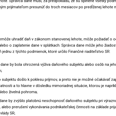
ehote. Správca dane musí, za predpokladu, že sú splnené všetky podm
ným prijímateľom presunúť do troch mesiacov po predĺženej lehote 
emôže uhradiť daň v zákonom stanovenej lehote, môže požiadať o o
alebo o zaplatenie dane v splátkach. Správca dane môže jeho žiadost
 jednu z týchto podmienok, ktoré určilo Finančné riaditeľstvo SR:
 dane by bola ohrozená výživa daňového subjektu alebo osôb na jeho
h;
subjektu došlo k poklesu príjmov, a preto nie je možné očakávať za
latnosti a to hlavne v dôsledku mimoriadnej situácie, ktorou je naprí
lebo živelná pohroma;
 dane by zvýšilo platobnú neschopnosť daňového subjektu pri výraz
alebo prerušení vykonávania podnikateľskej činnosti na základe prij
vlády SR;