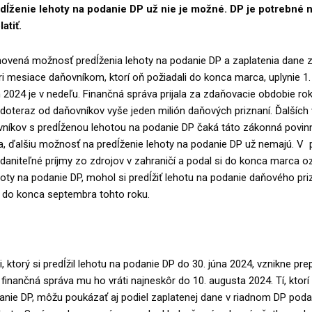
ĺženie lehoty na podanie DP už nie je možné. DP je potrebné n
atiť.
vená možnosť predĺženia lehoty na podanie DP a zaplatenia dane z
i mesiace daňovníkom, ktorí oň požiadali do konca marca, uplynie 1. 
n 2024 je v nedeľu. Finančná správa prijala za zdaňovacie obdobie ro
 doteraz od daňovníkov vyše jeden milión daňových priznaní. Ďalších 
ovníkov s predĺženou lehotou na podanie DP čaká táto zákonná povin
, ďalšiu možnosť na predĺženie lehoty na podanie DP už nemajú. V p
daniteľné príjmy zo zdrojov v zahraničí a podal si do konca marca 
hoty na podanie DP, mohol si predĺžiť lehotu na podanie daňového pri
. do konca septembra tohto roku.
, ktorý si predĺžil lehotu na podanie DP do 30. júna 2024, vznikne pre
 finančná správa mu ho vráti najneskôr do 10. augusta 2024. Tí, ktorí s
anie DP, môžu poukázať aj podiel zaplatenej dane v riadnom DP po