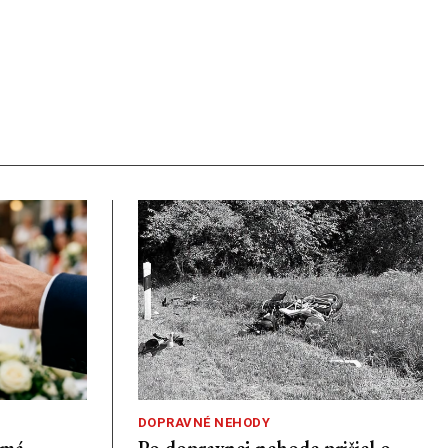
DOPRAVNÉ NEHODY
emá
Po dopravnej nehode prišiel o