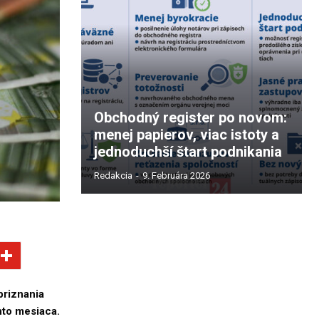
Obchodný register po novom:
menej papierov, viac istoty a
jednoduchší štart podnikania
Redakcia
-
9. Februára 2026
priznania
hto mesiaca.