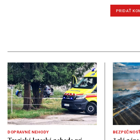
DOPRAVNÉ NEHODY
BEZPEČNOS
Tragická letecká nehoda pri
3 zlé nápa