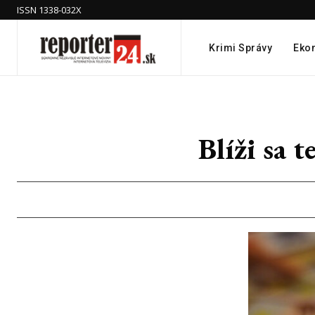
ISSN 1338-032X
Krimi Správy
Eko
Blíži sa 