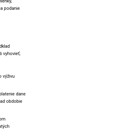
ienky,
na podanie
dklad
i vyhovieť,
 výživu
platenie dane
klad obdobie
nom
atých