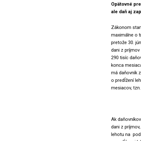
Opätovné pred
ale daň aj zapl
Zákonom stano
maximálne o tr
pretože 30. jú
dani z príjmov
290 tisíc daň
konca mesiaca
má daňovník z
o predĺžení le
mesiacov, tzn
Ak daňovníkovi
dani z príjmov,
lehotu na pod