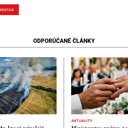
ODPORÚČANÉ ČLÁNKY
Ť
AKTUALITY
dy, ktoré privolajú
Ministerstvo vnútra n