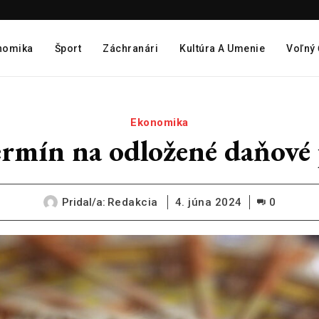
nomika
Šport
Záchranári
Kultúra A Umenie
Voľný
Ekonomika
termín na odložené daňové
Pridal/a:
Redakcia
4. júna 2024
0