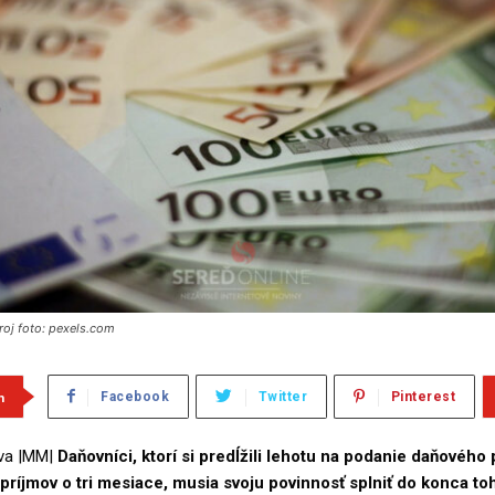
droj foto: pexels.com
m
Facebook
Twitter
Pinterest
áva |MM|
Daňovníci, ktorí si predĺžili lehotu na podanie daňového 
 príjmov o tri mesiace, musia svoju povinnosť splniť do konca to