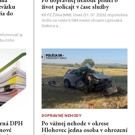
zväzku
život policajt v čase služby
ia do
KR PZ Žilina |MM| Dnes (31. 07. 2026) dopoludnia
došlo na ceste II/584 medzi obcami Liptovská
Sielnica a...
nformovať aj
rebu čoho
DOPRAVNÉ NEHODY
porná DPH
Po vážnej nehode v okrese
únové
Hlohovec jedna osoba v ohrození