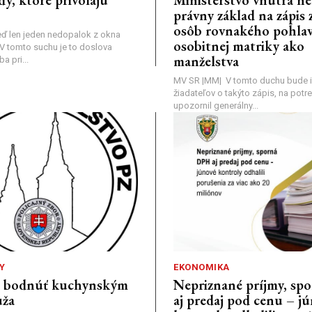
právny základ na zápis 
osôb rovnakého pohlav
ď len jeden nedopalok z okna
osobitnej matriky ako
a: V tomto suchu je to doslova
manželstva
 pri...
MV SR |MM| V tomto duchu bude i
žiadateľov o takýto zápis, na pot
upozornil generálny...
Y
EKONOMIKA
a bodnúť kuchynským
Nepriznané príjmy, s
ža
aj predaj pod cenu – j