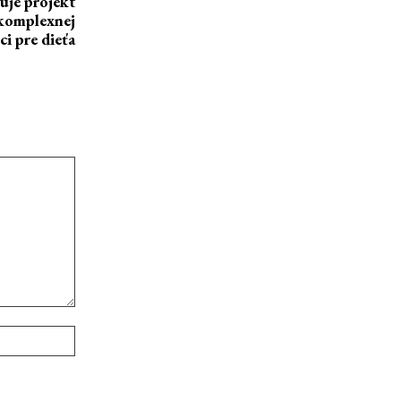
uje projekt
omplexnej
i pre dieťa
Webové
stránky: