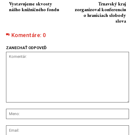
Vystavujeme skvosty
Trnavský kraj
nášho knižničného fondu
zorganizoval konferenciu
o hraniciach slobody
slova
Komentáre:
0
ZANECHAŤ ODPOVEĎ
Komentár:
Me
Ema