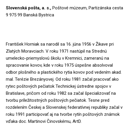
Slovenská pošta, a. s.,
Poštové múzeum, Partizánska cesta
9 975 99 Banská Bystrica
František Horniak sa narodil sa 16. júna 1956 v Žikave pri
Zlatých Moravciach. V roku 1971 nastúpil na Strednú
umelecko-priemyslovú školu v Kremnici, zameranú na
spracovanie kovov, kde v roku 1975 úspešne absolvoval
odbor plošného a plastického rytia kovov pod vedením akad.
mal. Terézie Brezányovej. Od roku 1981 začal pracovať ako
rytec poštových pečiatok Technickej ústredne spojov v
Bratislave, pričom od roku 1982 sa začal špecializovať na
tvorbu príležitostných poštových pečiatok. Tesne pred
rozdelením Českej a Slovenskej federatívnej republiky začal v
roku 1991 participovať aj na tvorbe rytín poštových známok
vďaka doc. Martinovi Činovskému, ArtD.