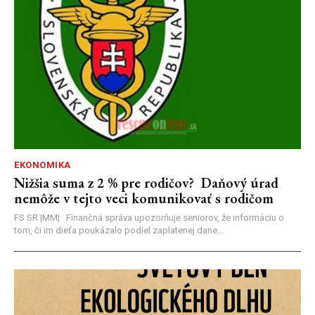
EKONOMIKA
Nižšia suma z 2 % pre rodičov? Daňový úrad
nemôže v tejto veci komunikovať s rodičom
FS SR |MM| Finančná správa upozorňuje seniorov, že informáciu o
tom, či im dieťa poukázalo podiel zaplatenej dane...