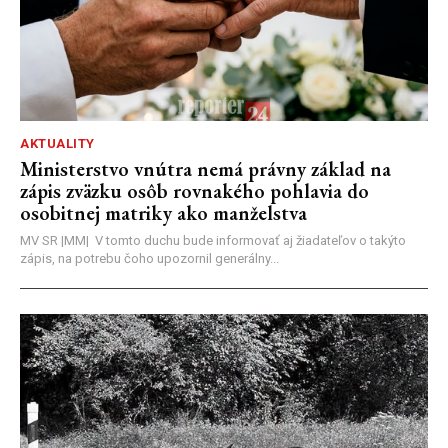
AKTUALITY
Ministerstvo vnútra nemá právny základ na
zápis zväzku osôb rovnakého pohlavia do
osobitnej matriky ako manželstva
MV SR |MM| V tomto duchu bude informovať aj žiadateľov o takýto
zápis, na potrebu čoho upozornil generálny...