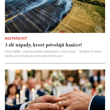
BEZPEČNOSŤ
3 zlé nápady, ktoré privolajú hasičov!
HaZZ |MM| ​„Veď len jeden nedopalok z okna auta...“ ​Realita: V tomto
suchu je to doslova časovaná bomba pri...