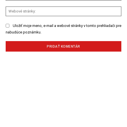
We
str
Uložiť moje meno, e-mail a webové stránky v tomto prehliadači pre
nabudúce poznámku.