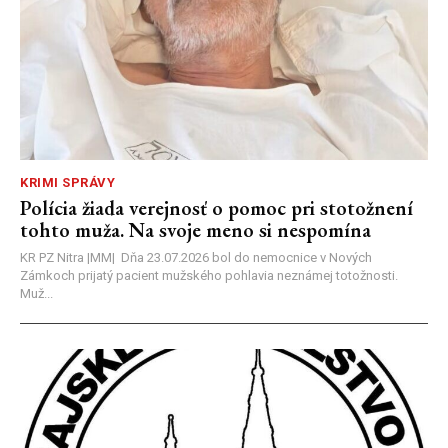
KRIMI SPRÁVY
Polícia žiada verejnosť o pomoc pri stotožnení
tohto muža. Na svoje meno si nespomína
KR PZ Nitra |MM| Dňa 23.07.2026 bol do nemocnice v Nových
Zámkoch prijatý pacient mužského pohlavia neznámej totožnosti.
Muž...