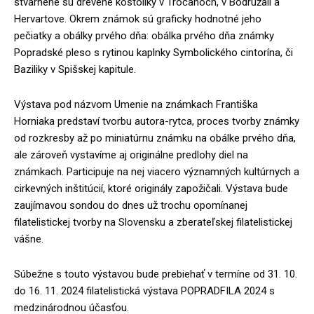
stvárnené sú drevené kostolíky v Tročanoch, v Bodružali a
Hervartove. Okrem známok sú graficky hodnotné jeho
pečiatky a obálky prvého dňa: obálka prvého dňa známky
Popradské pleso s rytinou kaplnky Symbolického cintorína, či
Baziliky v Spišskej kapitule.
Výstava pod názvom Umenie na známkach Františka
Horniaka predstaví tvorbu autora-rytca, proces tvorby známky
od rozkresby až po miniatúrnu známku na obálke prvého dňa,
ale zároveň vystavíme aj originálne predlohy diel na
známkach. Participuje na nej viacero významných kultúrnych a
cirkevných inštitúcií, ktoré originály zapožičali. Výstava bude
zaujímavou sondou do dnes už trochu opomínanej
filatelistickej tvorby na Slovensku a zberateľskej filatelistickej
vášne.
Súbežne s touto výstavou bude prebiehať v termíne od 31. 10.
do 16. 11. 2024 filatelistická výstava POPRADFILA 2024 s
medzinárodnou účasťou.