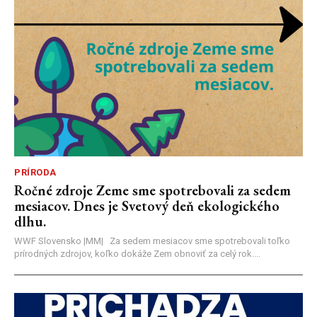
PRÍRODA
Ročné zdroje Zeme sme spotrebovali za sedem
mesiacov. Dnes je Svetový deň ekologického
dlhu.
WWF Slovensko |MM| Za sedem mesiacov sme spotrebovali toľko
prírodných zdrojov, koľko dokáže Zem obnoviť za celý rok....