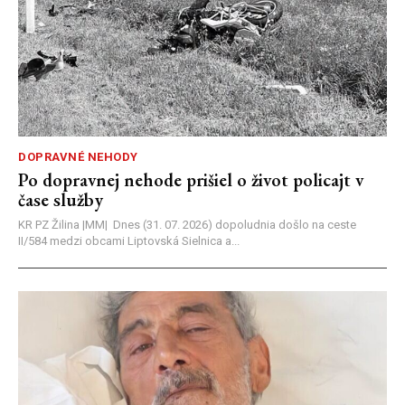
DOPRAVNÉ NEHODY
Po dopravnej nehode prišiel o život policajt v
čase služby
KR PZ Žilina |MM| Dnes (31. 07. 2026) dopoludnia došlo na ceste
II/584 medzi obcami Liptovská Sielnica a...