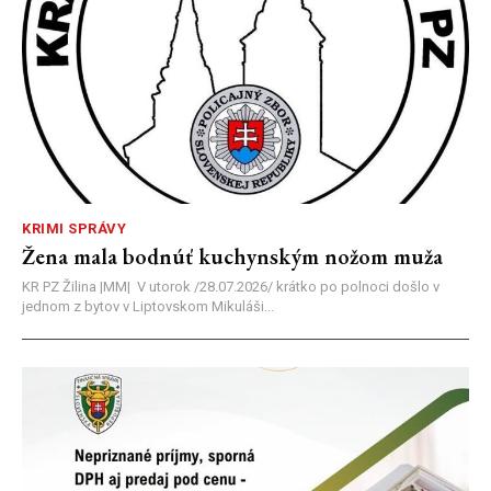
KRIMI SPRÁVY
Žena mala bodnúť kuchynským nožom muža
KR PZ Žilina |MM| V utorok /28.07.2026/ krátko po polnoci došlo v
jednom z bytov v Liptovskom Mikuláši...