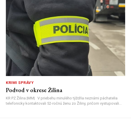
KRIMI SPRÁVY
Podvod v okrese Žilina
KR PZ Žilina |MM| V priebehu minulého týždňa neznámi páchatelia
telefonicky kontaktovali 52-ročnú ženu zo Žiliny, pričom vystupovali...