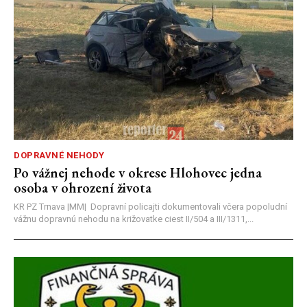
DOPRAVNÉ NEHODY
Po vážnej nehode v okrese Hlohovec jedna
osoba v ohrození života
KR PZ Trnava |MM| Dopravní policajti dokumentovali včera popoludní
vážnu dopravnú nehodu na križovatke ciest II/504 a III/1311,...