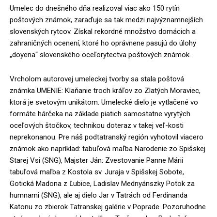
Umelec do dnešného dňa realizoval viac ako 150 rytín
poštových známok, zaraďuje sa tak medzi najvýznamnejších
slovenských rytcov. Získal rekordné množstvo domácich a
zahraničných ocenení, ktoré ho oprávnene pasujú do úlohy
„doyena“ slovenského oceľorytectva poštových známok.
Vrcholom autorovej umeleckej tvorby sa stala poštová
známka UMENIE: Klaňanie troch kráľov zo Zlatých Moraviec,
ktorá je svetovým unikátom. Umelecké dielo je vytlačené vo
formáte hárčeka na základe piatich samostatne vyrytých
oceľových štočkov, technikou doteraz v takej veľ-kosti
neprekonanou. Pre náš podtatranský región vyhotovil viacero
známok ako napríklad: tabuľová maľba Narodenie zo Spišskej
Starej Vsi (SNG), Majster Ján: Zvestovanie Panne Márii
tabuľová maľba z Kostola sv. Juraja v Spišskej Sobote,
Gotická Madona z Ľubice, Ladislav Mednyánszky Potok za
humnami (SNG), ale aj dielo Jar v Tatrách od Ferdinanda
Katonu zo zbierok Tatranskej galérie v Poprade. Pozoruhodne