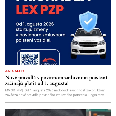
AKTUALITY
Nové pravidlá v povinnom zmluvnom poistení
začínajú platiť od 1. augusta!
MV SR |MM| Od 1. augusta 2026 nadobudne účinnosť zákon, ktorý
zavádza nové pravidlá povinného zmluvného poistenia. Legislatíva...