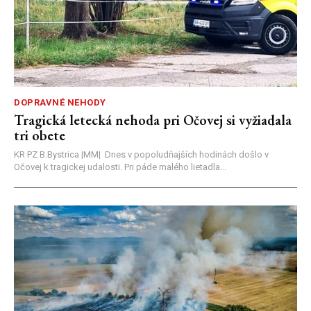
DOPRAVNÉ NEHODY
Tragická letecká nehoda pri Očovej si vyžiadala
tri obete
KR PZ B.Bystrica |MM| Dnes v popoludňajších hodinách došlo v
Očovej k tragickej udalosti. Pri páde malého lietadla...