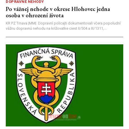
DOPRAVNÉ NEHODY
Po vážnej nehode v okrese Hlohovec jedna
osoba v ohrození života
KR PZ Trnava |MM| Dopravní policajti dokumentovali včera popoludní
vážnu dopravnú nehodu na križovatke ciest II/504 a III/1311,...