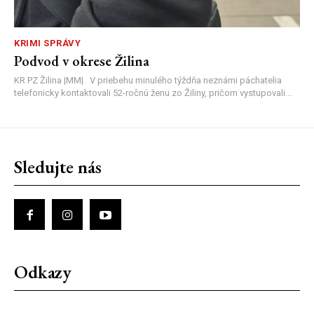
KRIMI SPRÁVY
Podvod v okrese Žilina
KR PZ Žilina |MM| V priebehu minulého týždňa neznámi páchatelia
telefonicky kontaktovali 52-ročnú ženu zo Žiliny, pričom vystupovali...
Sledujte nás
Odkazy