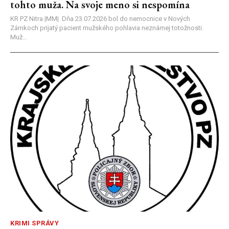
tohto muža. Na svoje meno si nespomína
KR PZ Nitra |MM| Dňa 23.07.2026 bol do nemocnice v Nových
Zámkoch prijatý pacient mužského pohlavia neznámej totožnosti.
Muž...
KRIMI SPRÁVY