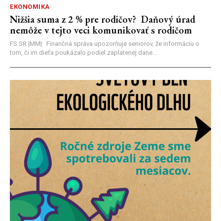
EKONOMIKA
Nižšia suma z 2 % pre rodičov? Daňový úrad
nemôže v tejto veci komunikovať s rodičom
FS SR |MM| Finančná správa upozorňuje seniorov, že informáciu o
tom, či im dieťa poukázalo podiel zaplatenej dane...