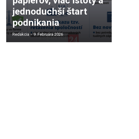
papierov, viac istoty a
jednoduchší štart
podnikania
Redakcia
-
9. Februára 2026