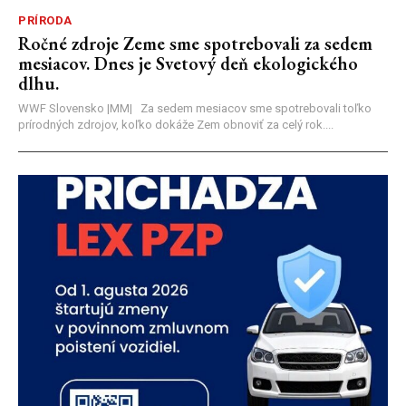
PRÍRODA
Ročné zdroje Zeme sme spotrebovali za sedem
mesiacov. Dnes je Svetový deň ekologického
dlhu.
WWF Slovensko |MM| Za sedem mesiacov sme spotrebovali toľko
prírodných zdrojov, koľko dokáže Zem obnoviť za celý rok....