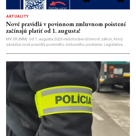
AKTUALITY
Nové pravidlá v povinnom zmluvnom poistení
začínajú platiť od 1. augusta!
MV SR |MM| Od 1. augusta 2026 nadobudne účinnosť zákon, ktorý
zavádza nové pravidlá povinného zmluvného poistenia. Legislatíva...