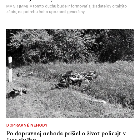
MV SR |MM| V tomto duchu bude informovať aj žiadateľov o takýto
zápis, na potrebu čoho upozornil generálny...
DOPRAVNÉ NEHODY
Po dopravnej nehode prišiel o život policajt v