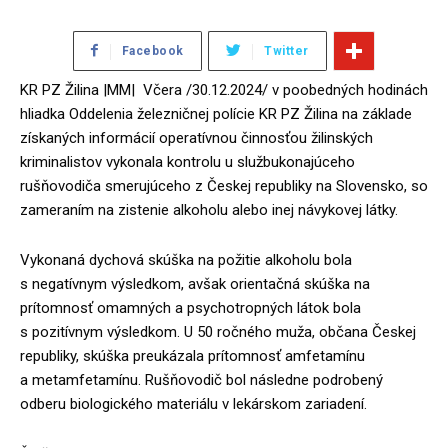
Facebook
Twitter
KR PZ Žilina |MM| Včera /30.12.2024/ v poobedných hodinách
hliadka Oddelenia železničnej polície KR PZ Žilina na základe
získaných informácií operatívnou činnosťou žilinských
kriminalistov vykonala kontrolu u službukonajúceho
rušňovodiča smerujúceho z Českej republiky na Slovensko, so
zameraním na zistenie alkoholu alebo inej návykovej látky.
Vykonaná dychová skúška na požitie alkoholu bola
s negatívnym výsledkom, avšak orientačná skúška na
prítomnosť omamných a psychotropných látok bola
s pozitívnym výsledkom. U 50 ročného muža, občana Českej
republiky, skúška preukázala prítomnosť amfetamínu
a metamfetamínu. Rušňovodič bol následne podrobený
odberu biologického materiálu v lekárskom zariadení.