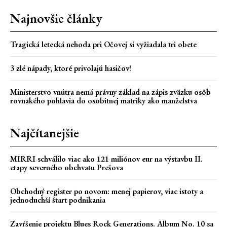
Najnovšie články
Tragická letecká nehoda pri Očovej si vyžiadala tri obete
3 zlé nápady, ktoré privolajú hasičov!
Ministerstvo vnútra nemá právny základ na zápis zväzku osôb
rovnakého pohlavia do osobitnej matriky ako manželstva
Najčítanejšie
MIRRI schválilo viac ako 121 miliónov eur na výstavbu II.
etapy severného obchvatu Prešova
Obchodný register po novom: menej papierov, viac istoty a
jednoduchší štart podnikania
Zavŕšenie projektu Blues Rock Generations. Album No. 10 sa