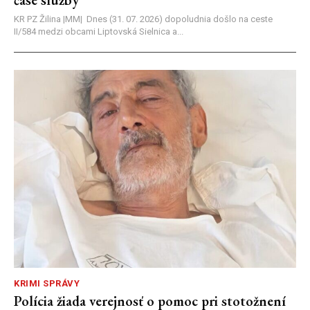
čase služby
KR PZ Žilina |MM| Dnes (31. 07. 2026) dopoludnia došlo na ceste
II/584 medzi obcami Liptovská Sielnica a...
KRIMI SPRÁVY
Polícia žiada verejnosť o pomoc pri stotožnení