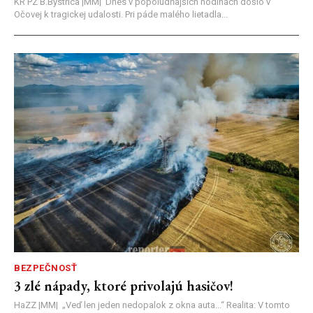
KR PZ B.Bystrica |MM| Dnes v popoludňajších hodinách došlo v
Očovej k tragickej udalosti. Pri páde malého lietadla...
BEZPEČNOSŤ
3 zlé nápady, ktoré privolajú hasičov!
HaZZ |MM| ​„Veď len jeden nedopalok z okna auta...“ ​Realita: V tomto