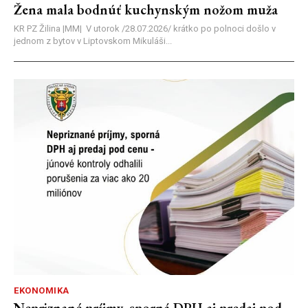
Žena mala bodnúť kuchynským nožom muža
KR PZ Žilina |MM| V utorok /28.07.2026/ krátko po polnoci došlo v
jednom z bytov v Liptovskom Mikuláši...
EKONOMIKA