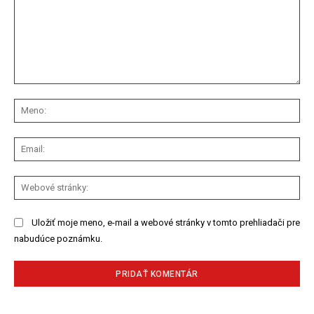
Komentár:
Me
Ema
We
str
Uložiť moje meno, e-mail a webové stránky v tomto prehliadači pre
nabudúce poznámku.