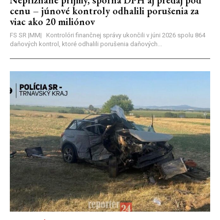
Nepriznané príjmy, sporná DPH aj predaj pod
cenu – júnové kontroly odhalili porušenia za
viac ako 20 miliónov
FS SR |MM| Kontrolóri finančnej správy ukončili v júni 2026 spolu 864
daňových kontrol, ktoré odhalili porušenia daňových...