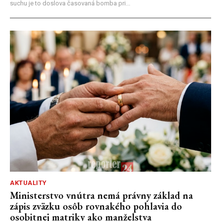
suchu je to doslova časovaná bomba pri...
AKTUALITY
Ministerstvo vnútra nemá právny základ na
zápis zväzku osôb rovnakého pohlavia do
osobitnej matriky ako manželstva