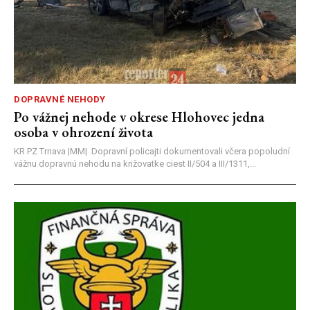
DOPRAVNÉ NEHODY
Po vážnej nehode v okrese Hlohovec jedna
osoba v ohrození života
KR PZ Trnava |MM| Dopravní policajti dokumentovali včera popoludní
vážnu dopravnú nehodu na križovatke ciest II/504 a III/1311,...