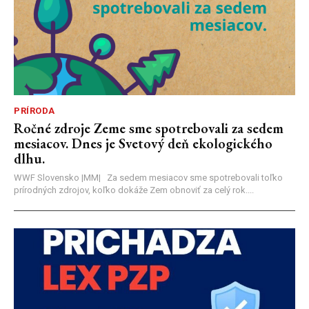
PRÍRODA
Ročné zdroje Zeme sme spotrebovali za sedem
mesiacov. Dnes je Svetový deň ekologického
dlhu.
WWF Slovensko |MM| Za sedem mesiacov sme spotrebovali toľko
prírodných zdrojov, koľko dokáže Zem obnoviť za celý rok....