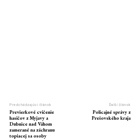
Predchádzajúci článok
Ďalší článok
Previerkové cvičenie
Policajné správy z
hasičov z Myjavy a
Prešovského kraja
Dubnice nad Váhom
zamerané na záchranu
topiacej sa osoby