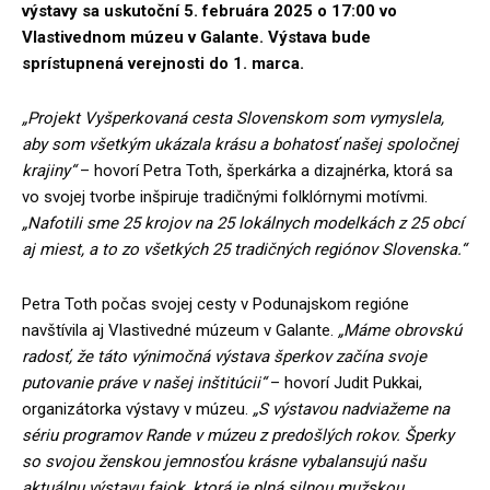
výstavy sa uskutoční 5. februára 2025 o 17:00 vo
Vlastivednom múzeu v Galante. Výstava bude
sprístupnená verejnosti do 1. marca.
„Projekt Vyšperkovaná cesta Slovenskom som vymyslela,
aby som všetkým ukázala krásu a bohatosť našej spoločnej
krajiny“
– hovorí Petra Toth, šperkárka a dizajnérka, ktorá sa
vo svojej tvorbe inšpiruje tradičnými folklórnymi motívmi.
„Nafotili sme 25 krojov na 25 lokálnych modelkách z 25 obcí
aj miest, a to zo všetkých 25 tradičných regiónov Slovenska.“
Petra Toth počas svojej cesty v Podunajskom regióne
navštívila aj Vlastivedné múzeum v Galante.
„Máme obrovskú
radosť, že táto výnimočná výstava šperkov začína svoje
putovanie práve v našej inštitúcii“
– hovorí Judit Pukkai,
organizátorka výstavy v múzeu.
„S výstavou nadviažeme na
sériu programov Rande v múzeu z predošlých rokov. Šperky
so svojou ženskou jemnosťou krásne vybalansujú našu
aktuálnu výstavu fajok, ktorá je plná silnou mužskou