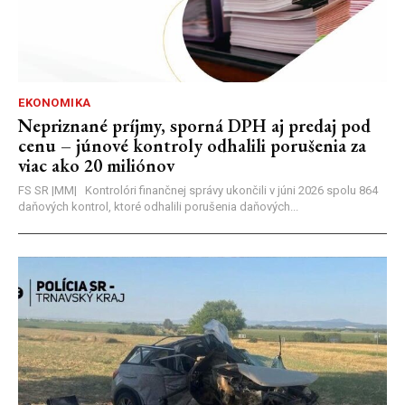
EKONOMIKA
Nepriznané príjmy, sporná DPH aj predaj pod
cenu – júnové kontroly odhalili porušenia za
viac ako 20 miliónov
FS SR |MM| Kontrolóri finančnej správy ukončili v júni 2026 spolu 864
daňových kontrol, ktoré odhalili porušenia daňových...