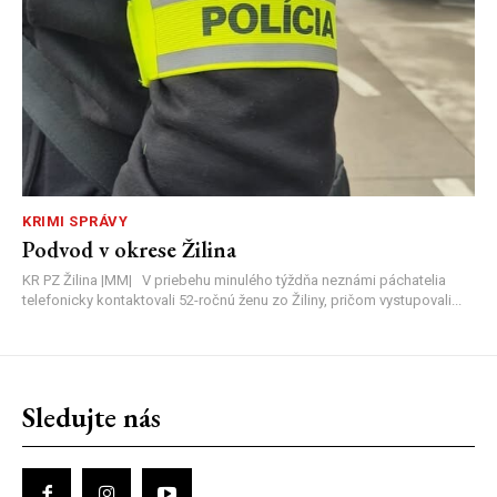
KRIMI SPRÁVY
Podvod v okrese Žilina
KR PZ Žilina |MM| V priebehu minulého týždňa neznámi páchatelia
telefonicky kontaktovali 52-ročnú ženu zo Žiliny, pričom vystupovali...
Sledujte nás