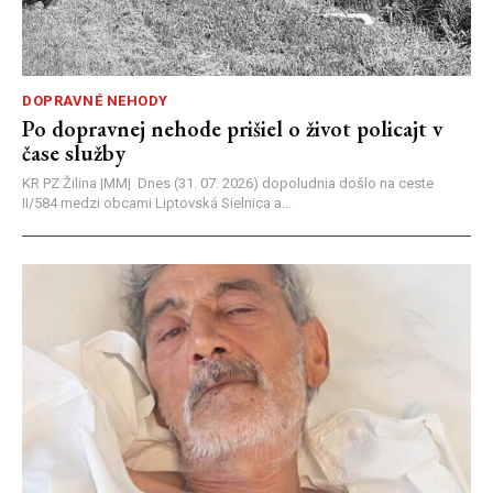
DOPRAVNÉ NEHODY
Po dopravnej nehode prišiel o život policajt v
čase služby
KR PZ Žilina |MM| Dnes (31. 07. 2026) dopoludnia došlo na ceste
II/584 medzi obcami Liptovská Sielnica a...