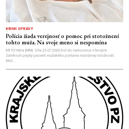
KRIMI SPRÁVY
Polícia žiada verejnosť o pomoc pri stotožnení
tohto muža. Na svoje meno si nespomína
KR PZ Nitra |MM| Dňa 23.07.2026 bol do nemocnice v Nových
Zámkoch prijatý pacient mužského pohlavia neznámej totožnosti.
Muž...