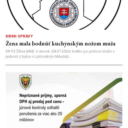
KRIMI SPRÁVY
Žena mala bodnúť kuchynským nožom muža
KR PZ Žilina |MM| V utorok /28.07.2026/ krátko po polnoci došlo v
jednom z bytov v Liptovskom Mikuláši...