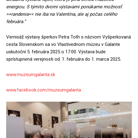
energiou. S týmito dvomi výstavami ponúkame možnosť
>>randenia<< nie iba na Valentína, ale aj počas celého
februára.“
Vernisáž výstavy šperkov Petra Toth s názvom Vyšperkovaná
cesta Slovenskom sa vo Vlastivednom múzeu v Galante
uskutoční 5. februára 2025 o 17:00. Výstava bude
sprístupnená verejnosti od. 1. februára do 1. marca 2025.
www.muzeumgalanta.sk
www.facebook.com/muzeumgalanta