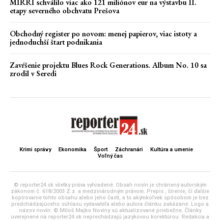
MIRRI schválilo viac ako 121 miliónov eur na výstavbu II.
etapy severného obchvatu Prešova
Obchodný register po novom: menej papierov, viac istoty a
jednoduchší štart podnikania
Zavŕšenie projektu Blues Rock Generations. Album No. 10 sa
zrodil v Seredi
Krimi správy
Ekonomika
Šport
Záchranári
Kultúra a umenie
Voľný čas
© reporter24.sk všetky práva vyhradené. Obsah novín je chránený autorským
zákonom č. 618/2003 Z.z. a medzinárodným právom. Prepis , šírenie, či ďalšie
kopírovanie tohto obsahu alebo jeho časti, a to akýmkoľvek spôsobom je bez
predchádzajúceho súhlasu vydavateľa alebo autora článku zakázané. Logo a
názov novín: © Miloš Majko Noviny sú aktualizované priebežne. Články
uverejnené na reporter24.sk neprechádzajú jazykovou korektúrou. Redakcia a