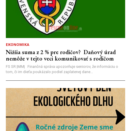
EKONOMIKA
Nižšia suma z 2 % pre rodičov? Daňový úrad
nemôže v tejto veci komunikovať s rodičom
FS SR |MM| Finančná správa upozorňuje seniorov, že informáciu o
tom, či im dieťa poukázalo podiel zaplatenej dane...