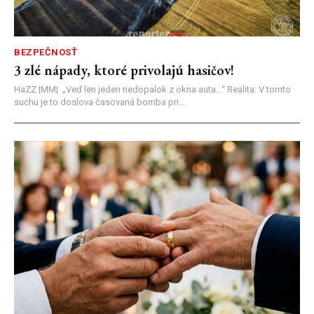
BEZPEČNOSŤ
3 zlé nápady, ktoré privolajú hasičov!
HaZZ |MM| ​„Veď len jeden nedopalok z okna auta...“ ​Realita: V tomto
suchu je to doslova časovaná bomba pri...