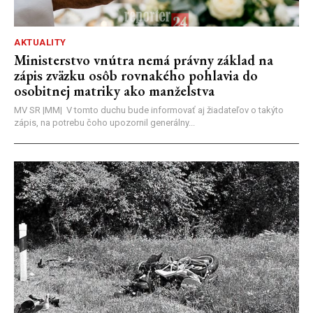
AKTUALITY
Ministerstvo vnútra nemá právny základ na
zápis zväzku osôb rovnakého pohlavia do
osobitnej matriky ako manželstva
MV SR |MM| V tomto duchu bude informovať aj žiadateľov o takýto
zápis, na potrebu čoho upozornil generálny...