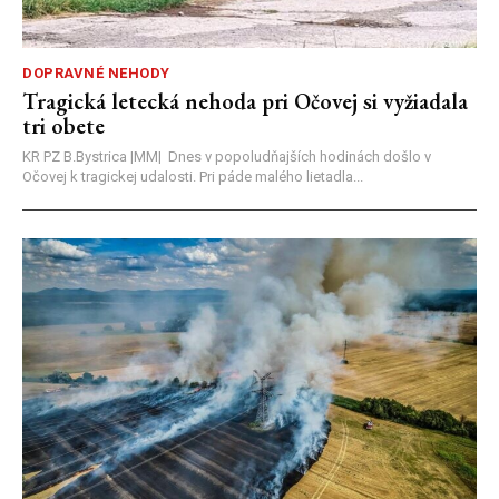
DOPRAVNÉ NEHODY
Tragická letecká nehoda pri Očovej si vyžiadala
tri obete
KR PZ B.Bystrica |MM| Dnes v popoludňajších hodinách došlo v
Očovej k tragickej udalosti. Pri páde malého lietadla...