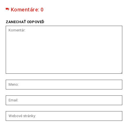
Komentáre:
0
ZANECHAŤ ODPOVEĎ
Komentár:
Me
Ema
We
str