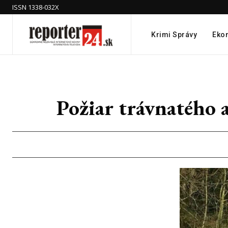
ISSN 1338-032X
Krimi Správy
Eko
Požiar trávnatého 