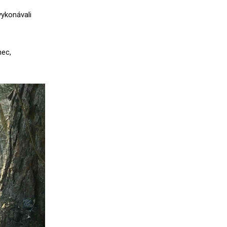
vykonávali
nec,