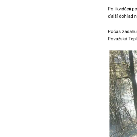
Po likvidácii 
ďalší dohľad n
Počas zásahu 
Považská Teplá