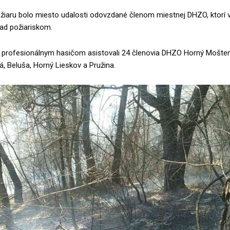
požiaru bolo miesto udalosti odovzdané členom miestnej DHZO, ktorí 
ad požiariskom.
profesionálnym hasičom asistovali 24 členovia DHZO Horný Mošte
, Beluša, Horný Lieskov a Pružina.