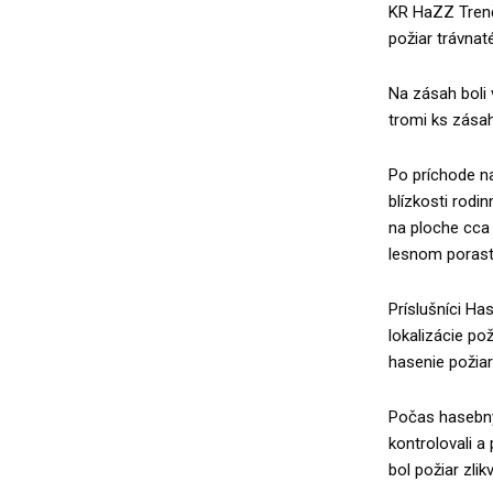
KR HaZZ Trenč
požiar trávnat
Na zásah boli 
tromi ks zásah
Po príchode na
blízkosti rodi
na ploche cca
lesnom porast
Príslušníci H
lokalizácie po
hasenie požia
Počas hasebný
kontrolovali a
bol požiar zlik