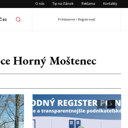
O nás
Tip na článok
Reklama
Kontakty
 Čas
Prihlásenie / Registrovať
obce Horný Moštenec