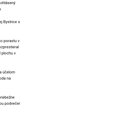
 ohlásený
.
j Bystrice s
ho porastu v
ozprestieral
 plochu v
za účelom
voda na
priebežne
inou podvečer