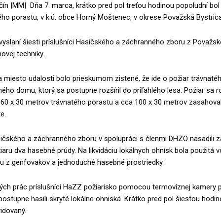
ín |MM| Dňa 7. marca, krátko pred pol treťou hodinou popoludní bol
ého porastu, v k.ú. obce Horný Moštenec, v okrese Považská Bystrica
vyslaní šiesti príslušníci Hasičského a záchranného zboru z Považske
ovej techniky.
 miesto udalosti bolo prieskumom zistené, že ide o požiar trávnaté
nného domu, ktorý sa postupne rozšíril do priľahlého lesa. Požiar sa r
 60 x 30 metrov trávnatého porastu a cca 100 x 30 metrov zasahoval
e.
asičského a záchranného zboru v spolupráci s členmi DHZO nasadili 
žiaru dva hasebné prúdy. Na likvidáciu lokálnych ohnísk bola použitá 
ru z genfovakov a jednoduché hasebné prostriedky.
ch prác príslušníci HaZZ požiarisko pomocou termovíznej kamery 
 postupne hasili skryté lokálne ohniská. Krátko pred pol šiestou hod
vidovaný.