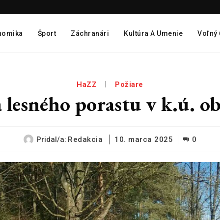
nomika
Šport
Záchranári
Kultúra A Umenie
Voľný
HaZZ
Požiare
a lesného porastu v k.ú. 
Pridal/a:
Redakcia
10. marca 2025
0