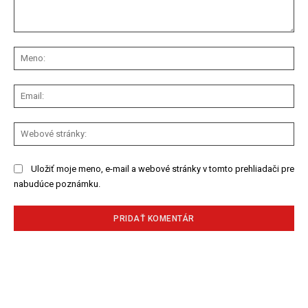
Komentár:
Me
Ema
We
str
Uložiť moje meno, e-mail a webové stránky v tomto prehliadači pre
nabudúce poznámku.