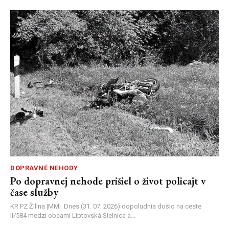
DOPRAVNÉ NEHODY
Po dopravnej nehode prišiel o život policajt v
čase služby
KR PZ Žilina |MM| Dnes (31. 07. 2026) dopoludnia došlo na ceste
II/584 medzi obcami Liptovská Sielnica a...