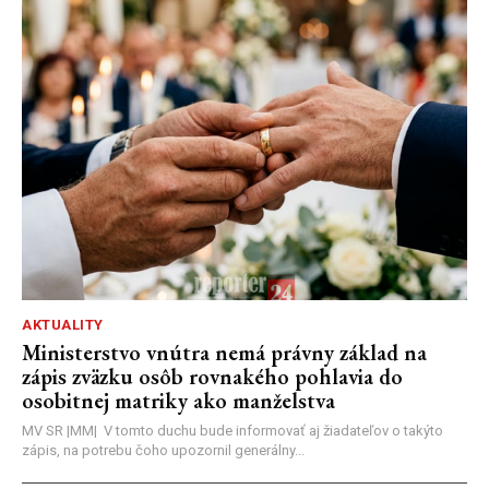
AKTUALITY
Ministerstvo vnútra nemá právny základ na
zápis zväzku osôb rovnakého pohlavia do
osobitnej matriky ako manželstva
MV SR |MM| V tomto duchu bude informovať aj žiadateľov o takýto
zápis, na potrebu čoho upozornil generálny...