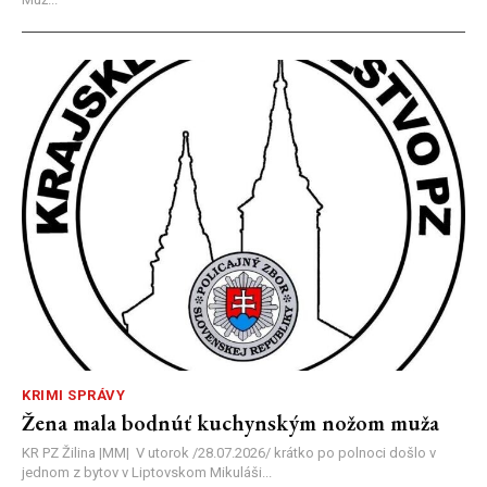
KRIMI SPRÁVY
Žena mala bodnúť kuchynským nožom muža
KR PZ Žilina |MM| V utorok /28.07.2026/ krátko po polnoci došlo v
jednom z bytov v Liptovskom Mikuláši...