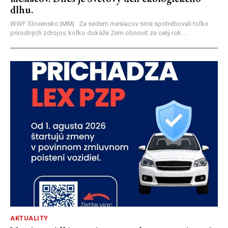
dlhu.
WWF Slovensko |MM| Za sedem mesiacov sme spotrebovali toľko
prírodných zdrojov, koľko dokáže Zem obnoviť za celý rok....
AKTUALITY