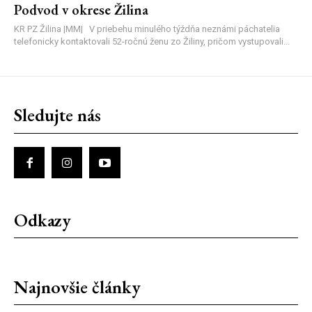
Podvod v okrese Žilina
KR PZ Žilina |MM| V priebehu minulého týždňa neznámi páchatelia
telefonicky kontaktovali 52-ročnú ženu zo Žiliny, pričom vystupovali...
Sledujte nás
Odkazy
Najnovšie články