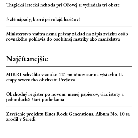
Tragická letecká nehoda pri Očovej si vyžiadala tri obete
3 zlé nápady, ktoré privolajú hasičov!
Ministerstvo vnútra nemá právny základ na zápis zväzku osôb
rovnakého pohlavia do osobitnej matriky ako manželstva
Najčítanejšie
MIRRI schválilo viac ako 121 miliónov eur na výstavbu II.
etapy severného obchvatu Prešova
Obchodný register po novom: menej papierov, viac istoty a
jednoduchší štart podnikania
Zavŕšenie projektu Blues Rock Generations. Album No. 10 sa
zrodil v Seredi