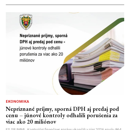
EKONOMIKA
Nepriznané príjmy, sporná DPH aj predaj pod
cenu – júnové kontroly odhalili porušenia za
viac ako 20 miliónov
FS SR |MM| Kontrolóri finančnej správy ukončili v júni 2026 spolu 864