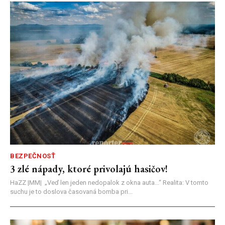
BEZPEČNOSŤ
3 zlé nápady, ktoré privolajú hasičov!
HaZZ |MM| ​„Veď len jeden nedopalok z okna auta...“ ​Realita: V tomto
suchu je to doslova časovaná bomba pri...