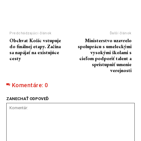
Predchádzajúci článok
Ďalší článok
Obchvat Košíc vstupuje
Ministerstvo uzavrelo
do finálnej etapy. Začína
spoluprácu s umeleckými
sa napájať na existujúce
vysokými školami s
cesty
cieľom podporiť talent a
sprístupniť umenie
verejnosti
Komentáre:
0
ZANECHAŤ ODPOVEĎ