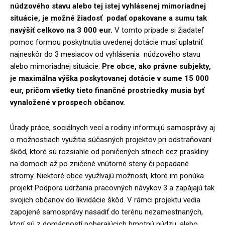
núdzového stavu alebo tej istej vyhlásenej mimoriadnej
situácie, je možné žiadosť podať opakovane a sumu tak
navýšiť celkovo na 3 000 eur.
V tomto prípade si žiadateľ
pomoc formou poskytnutia uvedenej dotácie musí uplatniť
najneskôr do 3 mesiacov od vyhlásenia núdzového stavu
alebo mimoriadnej situácie.
Pre obce, ako právne subjekty,
je maximálna výška poskytovanej dotácie v sume 15 000
eur, pričom všetky tieto finančné prostriedky musia byť
vynaložené v prospech občanov.
Úrady práce, sociálnych vecí a rodiny informujú samosprávy aj
o možnostiach využitia súčasných projektov pri odstraňovaní
škôd, ktoré sú rozsiahle od poničených striech cez praskliny
na domoch až po zničené vnútorné steny či popadané
stromy. Niektoré obce využívajú možnosti, ktoré im ponúka
projekt Podpora udržania pracovných návykov 3 a zapájajú tak
svojich občanov do likvidácie škôd. V rámci projektu vedia
zapojené samosprávy nasadiť do terénu nezamestnaných,
ktorí sú z domácností poberajúcich hmotnú núdzu, alebo