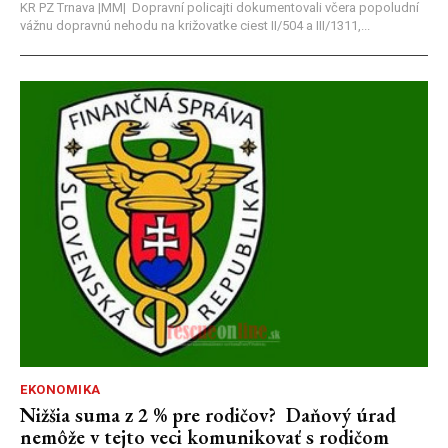
KR PZ Trnava |MM| Dopravní policajti dokumentovali včera popoludní
vážnu dopravnú nehodu na križovatke ciest II/504 a III/1311,...
EKONOMIKA
Nižšia suma z 2 % pre rodičov? Daňový úrad
nemôže v tejto veci komunikovať s rodičom