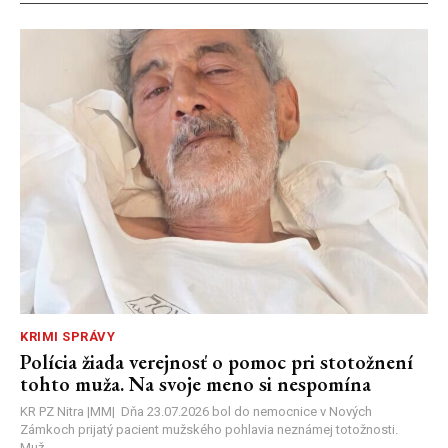
KRIMI SPRÁVY
Polícia žiada verejnosť o pomoc pri stotožnení
tohto muža. Na svoje meno si nespomína
KR PZ Nitra |MM| Dňa 23.07.2026 bol do nemocnice v Nových
Zámkoch prijatý pacient mužského pohlavia neznámej totožnosti.
Muž...