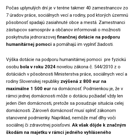
Počas uplynulých dní je v teréne takmer 40 zamestnancov zo
7 úradov práce, sociálnych vecí a rodiny, pod ktorých územnú
pôsobnosť spadajú zasiahnuté obce a mestá. Zamestnanci
zástupcov samospráv a občanov informovali o možnosti
poskytnutia jednorazovej
finančnej dotácie na podporu
humanitárnej pomoci
a pomáhajú im vyplniť žiadosti.
Výška dotácie na podporu humanitárnej pomoci pre fyzickú
osobu
bola v roku 2024
novelou zákona č. 544/2010 z o
dotáciách v pôsobnosti Ministerstva práce, sociálnych vecí a
rodiny Slovenskej republiky
zvýšená z 800 eur na
maximálne 1 500 eur
na domácnosť. Podmienkou je, že v
rámci jednej domácnosti môže o dotáciu požiadať vždy len
jeden člen domácnosti, pretože sa posudzuje situácia celej
domácnosti. Zároveň domácnosť musí splniť zákonom
stanovené podmienky. Napríklad, nemôže mať dlhy voči
sociálnej či zdravotnej poisťovni.
Ak však dôjde k značným
škodám na majetku v rámci jedného vyhláseného