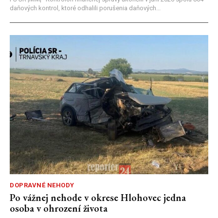
daňových kontrol, ktoré odhalili porušenia daňových...
DOPRAVNÉ NEHODY
Po vážnej nehode v okrese Hlohovec jedna
osoba v ohrození života