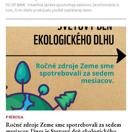
FS SR |MM| Finančná správa upozorňuje seniorov, že informáciu o
tom, či im dieťa poukázalo podiel zaplatenej dane...
PRÍRODA
Ročné zdroje Zeme sme spotrebovali za sedem
mesiacov. Dnes je Svetový deň ekologického