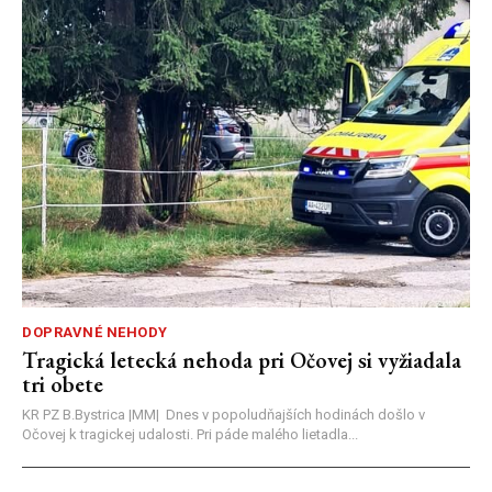
DOPRAVNÉ NEHODY
Tragická letecká nehoda pri Očovej si vyžiadala
tri obete
KR PZ B.Bystrica |MM| Dnes v popoludňajších hodinách došlo v
Očovej k tragickej udalosti. Pri páde malého lietadla...