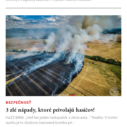
BEZPEČNOSŤ
3 zlé nápady, ktoré privolajú hasičov!
HaZZ |MM| ​„Veď len jeden nedopalok z okna auta...“ ​Realita: V tomto
suchu je to doslova časovaná bomba pri...