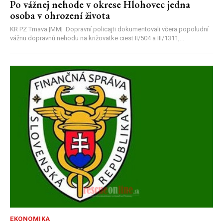
Po vážnej nehode v okrese Hlohovec jedna
osoba v ohrození života
KR PZ Trnava |MM| Dopravní policajti dokumentovali včera popoludní
vážnu dopravnú nehodu na križovatke ciest II/504 a III/1311,...
EKONOMIKA