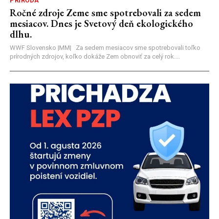
PRÍRODA
Ročné zdroje Zeme sme spotrebovali za sedem
mesiacov. Dnes je Svetový deň ekologického
dlhu.
WWF Slovensko |MM| Za sedem mesiacov sme spotrebovali toľko
prírodných zdrojov, koľko dokáže Zem obnoviť za celý rok....