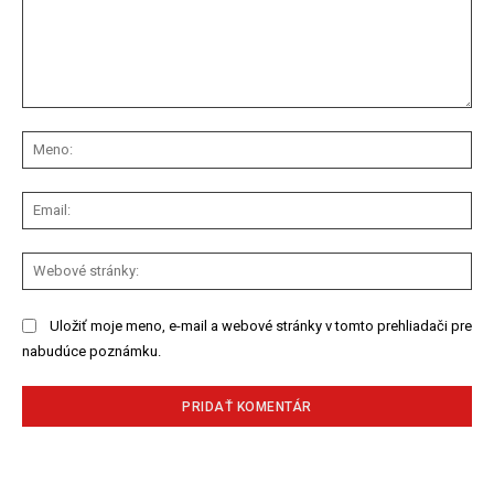
Komentár:
Me
Ema
We
str
Uložiť moje meno, e-mail a webové stránky v tomto prehliadači pre
nabudúce poznámku.