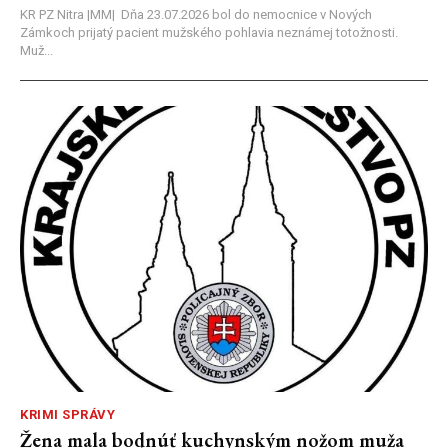
KR PZ Nitra |MM| Dňa 23.07.2026 bol do nemocnice v Nových
Zámkoch prijatý pacient mužského pohlavia neznámej totožnosti.
Muž...
KRIMI SPRÁVY
Žena mala bodnúť kuchynským nožom muža