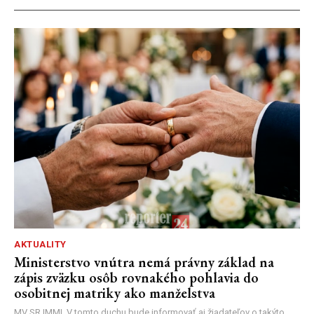
AKTUALITY
Ministerstvo vnútra nemá právny základ na
zápis zväzku osôb rovnakého pohlavia do
osobitnej matriky ako manželstva
MV SR |MM| V tomto duchu bude informovať aj žiadateľov o takýto