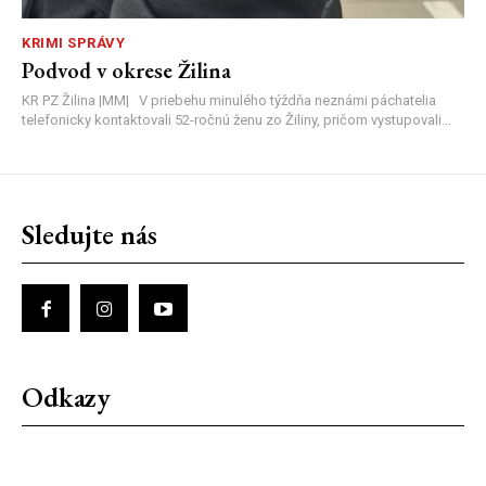
KRIMI SPRÁVY
Podvod v okrese Žilina
KR PZ Žilina |MM| V priebehu minulého týždňa neznámi páchatelia
telefonicky kontaktovali 52-ročnú ženu zo Žiliny, pričom vystupovali...
Sledujte nás
Odkazy