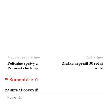
Predchádzajúci článok
Ďalší článok
Policajné správy z
Zrážku neprežil 30-ročný
Prešovského kraja
vodič
Komentáre:
0
ZANECHAŤ ODPOVEĎ