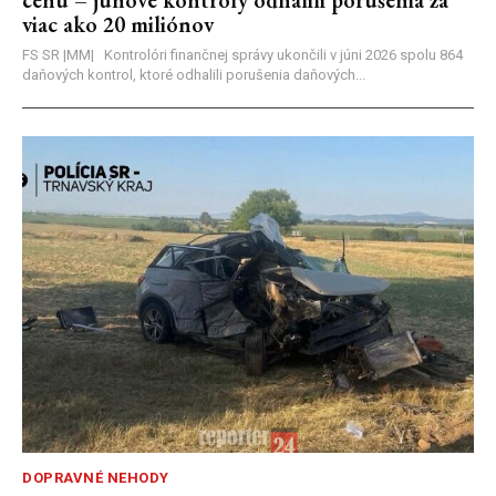
cenu – júnové kontroly odhalili porušenia za
viac ako 20 miliónov
FS SR |MM| Kontrolóri finančnej správy ukončili v júni 2026 spolu 864
daňových kontrol, ktoré odhalili porušenia daňových...
DOPRAVNÉ NEHODY