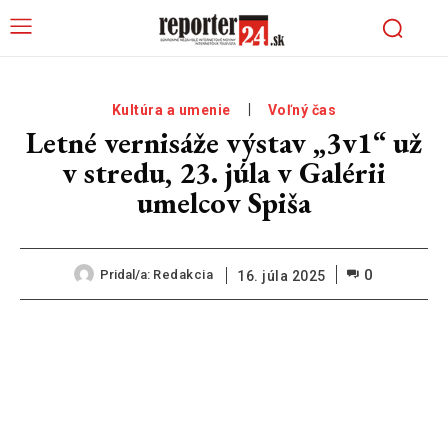
Kultúra a umenie
Voľný čas
Letné vernisáže výstav „3v1“ už
v stredu, 23. júla v Galérii
umelcov Spiša
0
Pridal/a:
Redakcia
16. júla 2025