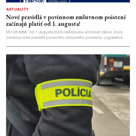
AKTUALITY
Nové pravidlá v povinnom zmluvnom poistení
začínajú platiť od 1. augusta!
MV SR |MM| Od 1. augusta 2026 nadobudne účinnosť zákon, ktorý
zavádza nové pravidlá povinného zmluvného poistenia. Legislatíva...