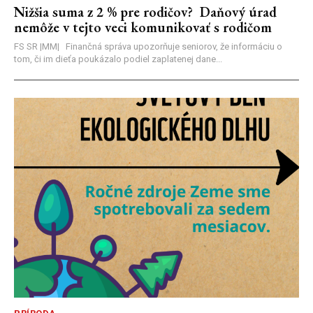
Nižšia suma z 2 % pre rodičov? Daňový úrad
nemôže v tejto veci komunikovať s rodičom
FS SR |MM| Finančná správa upozorňuje seniorov, že informáciu o
tom, či im dieťa poukázalo podiel zaplatenej dane...