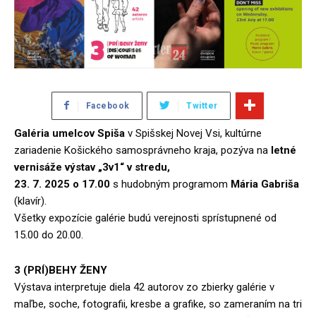
Facebook
Twitter
Galéria umelcov Spiša
v Spišskej Novej Vsi, kultúrne
zariadenie Košického samosprávneho kraja, pozýva na
letné
vernisáže výstav „3v1“
v stredu,
23. 7. 2025
o 17.00
s hudobným programom
Mária Gabriša
(klavír).
Všetky expozície galérie budú verejnosti sprístupnené od
15.00 do 20.00.
3 (PRÍ)BEHY ŽENY
Výstava interpretuje diela 42 autorov zo zbierky galérie v
maľbe, soche, fotografii, kresbe a grafike, so zameraním na tri