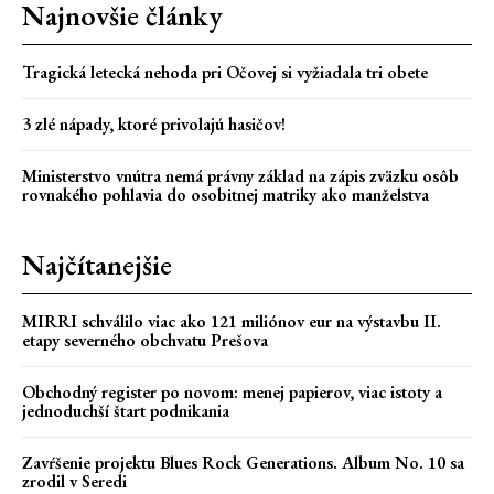
Najnovšie články
Tragická letecká nehoda pri Očovej si vyžiadala tri obete
3 zlé nápady, ktoré privolajú hasičov!
Ministerstvo vnútra nemá právny základ na zápis zväzku osôb
rovnakého pohlavia do osobitnej matriky ako manželstva
Najčítanejšie
MIRRI schválilo viac ako 121 miliónov eur na výstavbu II.
etapy severného obchvatu Prešova
Obchodný register po novom: menej papierov, viac istoty a
jednoduchší štart podnikania
Zavŕšenie projektu Blues Rock Generations. Album No. 10 sa
zrodil v Seredi