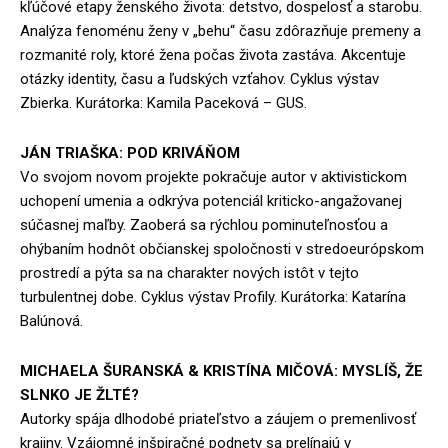
kľúčové etapy ženského života: detstvo, dospelosť a starobu.
Analýza fenoménu ženy v „behu“ času zdôrazňuje premeny a
rozmanité roly, ktoré žena počas života zastáva. Akcentuje
otázky identity, času a ľudských vzťahov. Cyklus výstav
Zbierka. Kurátorka: Kamila Paceková – GUS.
JÁN TRIAŠKA: POD KRIVÁŇOM
Vo svojom novom projekte pokračuje autor v aktivistickom
uchopení umenia a odkrýva potenciál kriticko-angažovanej
súčasnej maľby. Zaoberá sa rýchlou pominuteľnosťou a
ohýbaním hodnôt občianskej spoločnosti v stredoeurópskom
prostredí a pýta sa na charakter nových istôt v tejto
turbulentnej dobe. Cyklus výstav Profily. Kurátorka: Katarína
Balúnová.
MICHAELA ŠURANSKÁ & KRISTÍNA MIČOVÁ: MYSLÍŠ, ŽE
SLNKO JE ŽLTÉ?
Autorky spája dlhodobé priateľstvo a záujem o premenlivosť
krajiny. Vzájomné inšpiračné podnety sa prelínajú v