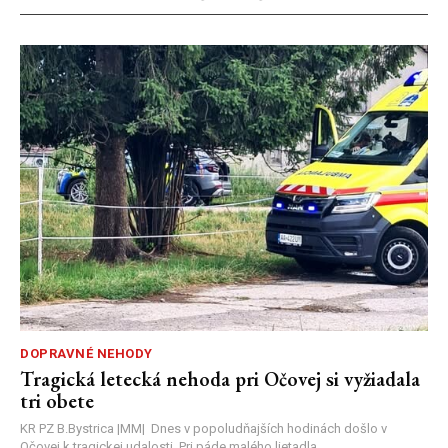
DOPRAVNÉ NEHODY
Tragická letecká nehoda pri Očovej si vyžiadala
tri obete
KR PZ B.Bystrica |MM| Dnes v popoludňajších hodinách došlo v
Očovej k tragickej udalosti. Pri páde malého lietadla...