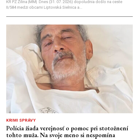
KR PZ Žilina |MM| Dnes (31. 07. 2026) dopoludnia došlo na ceste
II/584 medzi obcami Liptovská Sielnica a...
KRIMI SPRÁVY
Polícia žiada verejnosť o pomoc pri stotožnení
tohto muža. Na svoje meno si nespomína