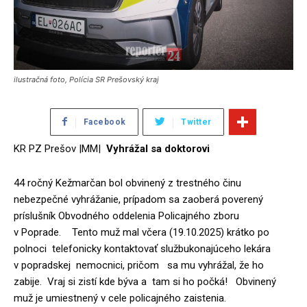
ilustračná foto, Polícia SR Prešovský kraj
Facebook
Twitter
KR PZ Prešov |MM|
Vyhrážal sa doktorovi
44 ročný Kežmarčan bol obvinený z trestného činu
nebezpečné vyhrážanie, prípadom sa zaoberá poverený
príslušník Obvodného oddelenia Policajného zboru
v Poprade. Tento muž mal včera (19.10.2025) krátko po
polnoci telefonicky kontaktovať službukonajúceho lekára
v popradskej nemocnici, pričom sa mu vyhrážal, že ho
zabije. Vraj si zistí kde býva a tam si ho počká! Obvinený
muž je umiestnený v cele policajného zaistenia.