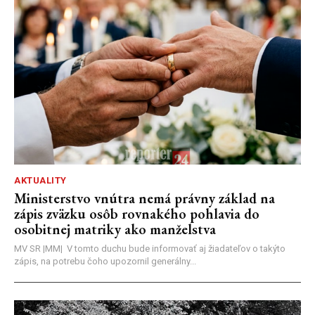
AKTUALITY
Ministerstvo vnútra nemá právny základ na
zápis zväzku osôb rovnakého pohlavia do
osobitnej matriky ako manželstva
MV SR |MM| V tomto duchu bude informovať aj žiadateľov o takýto
zápis, na potrebu čoho upozornil generálny...