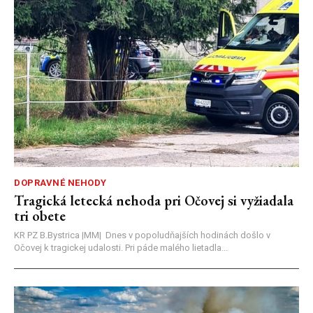
DOPRAVNÉ NEHODY
Tragická letecká nehoda pri Očovej si vyžiadala
tri obete
KR PZ B.Bystrica |MM| Dnes v popoludňajších hodinách došlo v
Očovej k tragickej udalosti. Pri páde malého lietadla...