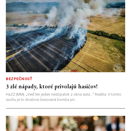
BEZPEČNOSŤ
3 zlé nápady, ktoré privolajú hasičov!
HaZZ |MM| ​„Veď len jeden nedopalok z okna auta...“ ​Realita: V tomto
suchu je to doslova časovaná bomba pri...