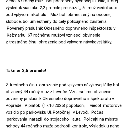
viedol 67 ročný muž. Bol podrobený dychovej skúške, ktorej
výsledok viac ako 2,2 promile preukázal,, že muž viedol auto
pod vplyvom alkoholu. Muž bol obmedzený na osobnej
slobode, bol umiestnený do cely policajného zaistenia.
Poverený príslušník Okresného dopravného inšpektorátu v
Kežmarku 67 ročnému mužovi vzniesol obvinenie
z trestného činu ohrozenie pod vplyvom návykovej látky.
Takmer 3,5 promile!
Z trestného činu ohrozenie pod vplyvom návykovej látky bol
obvinený 44 ročný muž z Levoče. Vzniesol mu obvinenie
poverený príslušník Okresného dopravného inšpektorátu v
Poprade. V piatok (17.10.2025) popoludní, viedol motorové
vozidlo po parkovisku Ul. Potočnej, v Levoči. Počas
parkovania narazil do stojaceho auta. Policajti na mieste
nehody 44 ročného muža podrobili kontrole, výsledok u neho