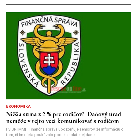
EKONOMIKA
Nižšia suma z 2 % pre rodičov? Daňový úrad
nemôže v tejto veci komunikovať s rodičom
FS SR |MM| Finančná správa upozorňuje seniorov, že informáciu o
tom, či im dieťa poukázalo podiel zaplatenej dane...