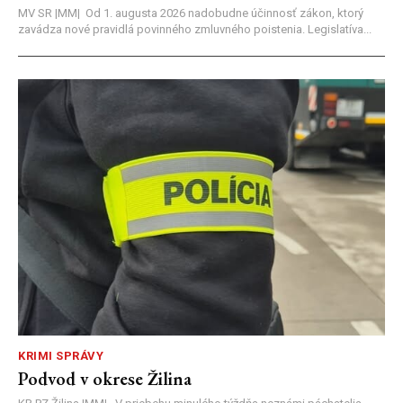
MV SR |MM| Od 1. augusta 2026 nadobudne účinnosť zákon, ktorý
zavádza nové pravidlá povinného zmluvného poistenia. Legislatíva...
KRIMI SPRÁVY
Podvod v okrese Žilina