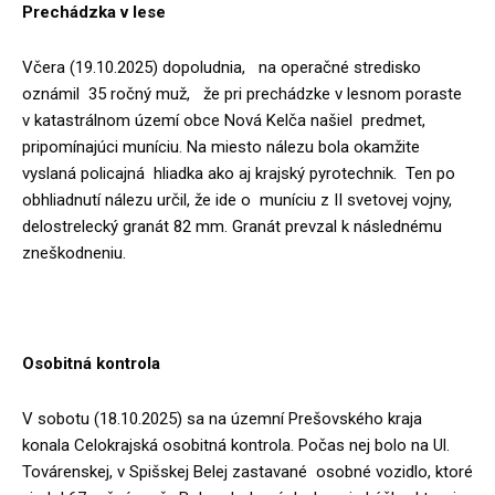
Prechádzka v lese
Včera (19.10.2025) dopoludnia, na operačné stredisko
oznámil 35 ročný muž, že pri prechádzke v lesnom poraste
v katastrálnom území obce Nová Kelča našiel predmet,
pripomínajúci muníciu. Na miesto nálezu bola okamžite
vyslaná policajná hliadka ako aj krajský pyrotechnik. Ten po
obhliadnutí nálezu určil, že ide o muníciu z II svetovej vojny,
delostrelecký granát 82 mm. Granát prevzal k následnému
zneškodneniu.
Osobitná kontrola
V sobotu (18.10.2025) sa na územní Prešovského kraja
konala Celokrajská osobitná kontrola. Počas nej bolo na Ul.
Továrenskej, v Spišskej Belej zastavané osobné vozidlo, ktoré