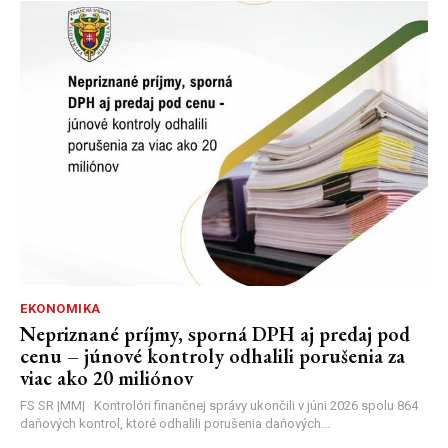
EKONOMIKA
Nepriznané príjmy, sporná DPH aj predaj pod
cenu – júnové kontroly odhalili porušenia za
viac ako 20 miliónov
FS SR |MM| Kontrolóri finančnej správy ukončili v júni 2026 spolu 864
daňových kontrol, ktoré odhalili porušenia daňových...