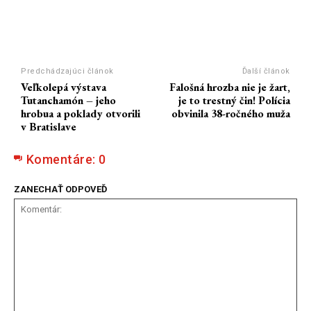
Predchádzajúci článok
Ďalší článok
Veľkolepá výstava
Falošná hrozba nie je žart,
Tutanchamón – jeho
je to trestný čin! Polícia
hrobua a poklady otvorili
obvinila 38-ročného muža
v Bratislave
Komentáre:
0
ZANECHAŤ ODPOVEĎ