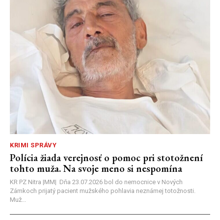
KRIMI SPRÁVY
Polícia žiada verejnosť o pomoc pri stotožnení
tohto muža. Na svoje meno si nespomína
KR PZ Nitra |MM| Dňa 23.07.2026 bol do nemocnice v Nových
Zámkoch prijatý pacient mužského pohlavia neznámej totožnosti.
Muž...