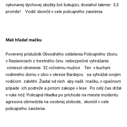
vykonanej dychovej skúšky bol šokujúci, dosiahol takmer 3,5
promile! Vodič skončil v cele policajného zaistenia.
Mali hľadať mačku
Poverený príslušník Obvodného oddelenia Policajného zboru
v Raslaviciach z trestného činu nebezpečné vyhrážanie
vzniesol obvinenie 32 ročnému mužovi. Ten v kuchyni
rodinného domu v obci v okrese Bardejov, sa vyhrážal svojim
rodičom zabitím. Žiadal od nich aby našli mačku, v opačnom
prípade ich podreže a potom zakope v lese. Po celý čas držal
v ruke nôž. Policajná hliadka po príchode na mieste incidentu
agresora obmedzila na osobnej slobode, skončil v cele
policajného zaistenia.