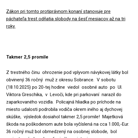
Zákon pri tomto protiprávnom konaní stanovuje pre
páchateľa trest odňatia slobody na šesť mesiacov až na tri
roky.
Takmer 2,5 promile
Z trestného činu ohrozenie pod vplyvom návykovej látky bol
obvinený 36 ročný muž z okresu Sobrance. V sobotu
(18.10.2025) po 20-tej hodine viedol osobné auto po Ul.
Viktora Greschika, v Levoči, kde pri parkovaní narazil do
zaparkovaného vozidla. Policajná hliadka po príchode na
miesto udalosti podrobila vodiča okrem iného aj dychovej
skúške, výsledok dosiahol takmer 2,5 promile! Majetková
škoda na poškodenom aute bola vyčíslená na cca 1.000,-Eur.
36 ročný muž bol obmedzený na osobnej slobode, bol