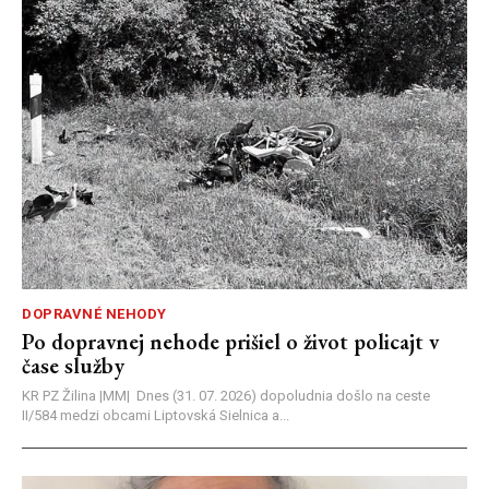
DOPRAVNÉ NEHODY
Po dopravnej nehode prišiel o život policajt v
čase služby
KR PZ Žilina |MM| Dnes (31. 07. 2026) dopoludnia došlo na ceste
II/584 medzi obcami Liptovská Sielnica a...