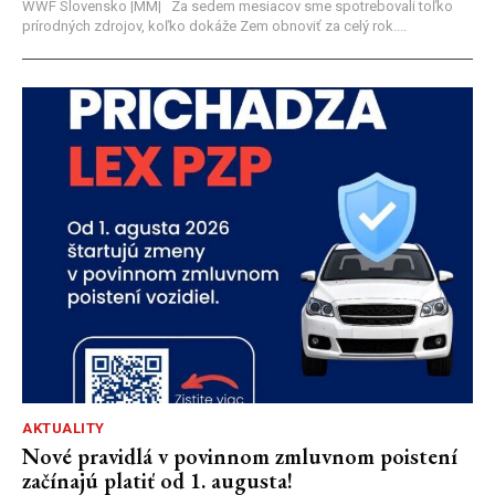
WWF Slovensko |MM| Za sedem mesiacov sme spotrebovali toľko
prírodných zdrojov, koľko dokáže Zem obnoviť za celý rok....
AKTUALITY
Nové pravidlá v povinnom zmluvnom poistení
začínajú platiť od 1. augusta!