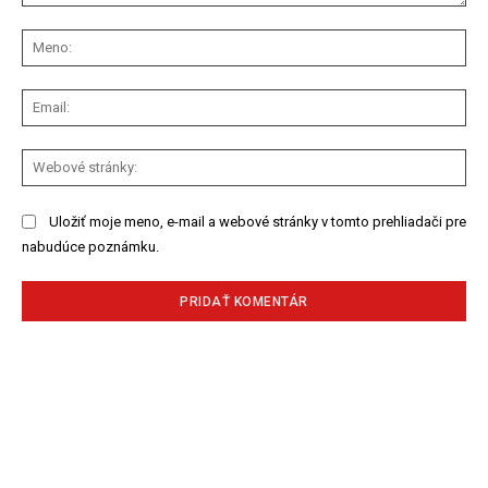
Komentár:
Me
Ema
We
str
Uložiť moje meno, e-mail a webové stránky v tomto prehliadači pre
nabudúce poznámku.