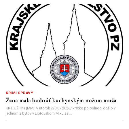
KRIMI SPRÁVY
Žena mala bodnúť kuchynským nožom muža
KR PZ Žilina |MM| V utorok /28.07.2026/ krátko po polnoci došlo v
jednom z bytov v Liptovskom Mikuláši...