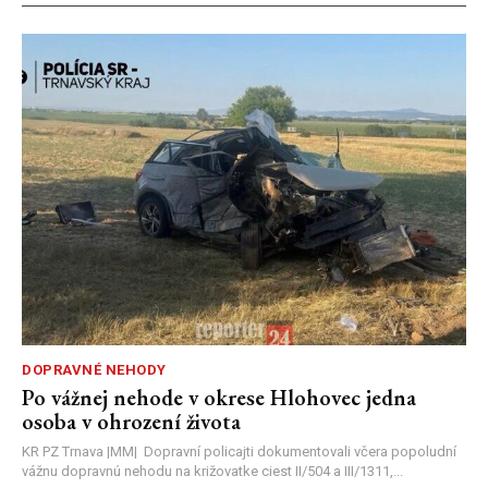
DOPRAVNÉ NEHODY
Po vážnej nehode v okrese Hlohovec jedna
osoba v ohrození života
KR PZ Trnava |MM| Dopravní policajti dokumentovali včera popoludní
vážnu dopravnú nehodu na križovatke ciest II/504 a III/1311,...