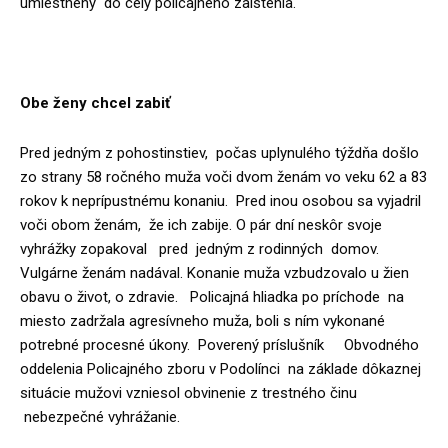
umiestnený do cely policajného zaistenia.
Obe ženy chcel zabiť
Pred jedným z pohostinstiev, počas uplynulého týždňa došlo
zo strany 58 ročného muža voči dvom ženám vo veku 62 a 83
rokov k neprípustnému konaniu. Pred inou osobou sa vyjadril
voči obom ženám, že ich zabije. O pár dní neskôr svoje
vyhrážky zopakoval pred jedným z rodinných domov.
Vulgárne ženám nadával. Konanie muža vzbudzovalo u žien
obavu o život, o zdravie. Policajná hliadka po príchode na
miesto zadržala agresívneho muža, boli s ním vykonané
potrebné procesné úkony. Poverený príslušník Obvodného
oddelenia Policajného zboru v Podolínci na základe dôkaznej
situácie mužovi vzniesol obvinenie z trestného činu
nebezpečné vyhrážanie.